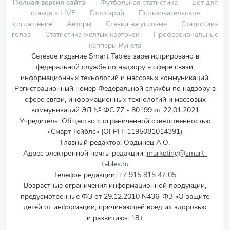
Полная версия сайта
Футбольная статистика
Бот для
ставок в LIVE
Глоссарий
Пользовательское
соглашение
Авторы
Ставки на угловые
Статистика
голов
Статистика желтых карточек
Профессиональные
капперы Рунета
Сетевое издание Smart Tables зарегистрировано в
федеральной службе по надзору в сфере связи,
информационных технологий и массовых коммуникаций.
Регистрационный номер Федеральной службы по надзору в
сфере связи, информационных технологий и массовых
коммуникаций ЭЛ № ФС 77 - 80199 от 22.01.2021
Учредитель
:
Общество с ограниченной ответственностью
«Смарт Тейблс» (ОГРН: 1195081014391)
Главный редактор: Ордынец А.О.
Адрес электронной почты редакции:
marketing@smart-
tables.ru
Телефон редакции:
+7 915 815 47 05
Возрастные ограничения информационной продукции,
предусмотренные ФЗ от 29.12.2010 N436-ФЗ «О защите
детей от информации, причиняющей вред их здоровью
и развитию»: 18+