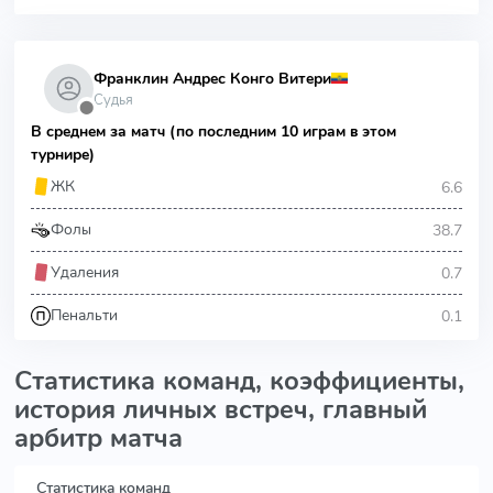
Франклин Андрес Конго Витери
Судья
⬤
В среднем за матч (по последним 10 играм в этом
турнире)
6.6
ЖК
38.7
Фолы
0.7
Удаления
0.1
Пенальти
Статистика команд, коэффициенты,
история личных встреч, главный
арбитр матча
Статистика команд