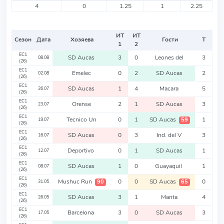
4
0
1.25
1
2.25
ИТ
ИТ
Сезон
Дата
Хозяева
Гости
Т
1
2
EC1
SD Aucas
3
0
Leones del
3
08.08
(26)
EC1
Emelec
0
2
SD Aucas
2
02.08
(26)
EC1
SD Aucas
1
4
Macara
5
26.07
(26)
EC1
Orense
2
1
SD Aucas
3
23.07
(26)
EC1
Tecnico Un
0
1
SD Aucas
1
59
19.07
(26)
EC1
SD Aucas
0
3
Ind. del V
3
16.07
(26)
EC1
Deportivo
0
1
SD Aucas
1
12.07
(26)
EC1
SD Aucas
1
0
Guayaquil
1
08.07
(26)
EC1
Mushuc Run
0
0
SD Aucas
0
90
65
31.05
(26)
EC1
SD Aucas
3
1
Manta
4
26.05
(26)
EC1
Barcelona
3
0
SD Aucas
3
17.05
(26)