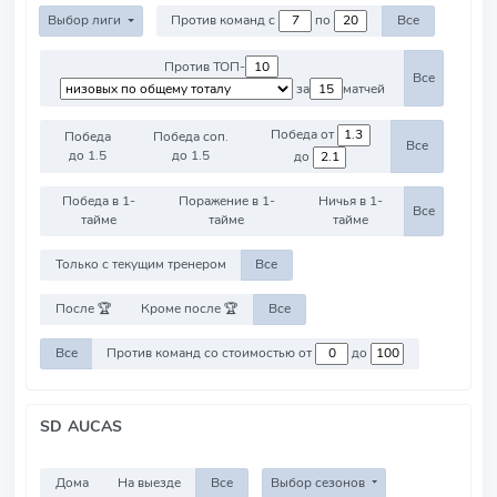
Выбор лиги
Против команд с
по
Все
Против ТОП-
Все
за
матчей
Победа от
Победа
Победа соп.
Все
до 1.5
до 1.5
до
Победа в 1-
Поражение в 1-
Ничья в 1-
Все
тайме
тайме
тайме
Только с текущим тренером
Все
После 🏆
Кроме после 🏆
Все
Все
Против команд со стоимостью от
до
SD AUCAS
Дома
На выезде
Все
Выбор сезонов