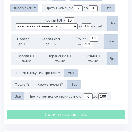
Выбор лиги
Против команд с
по
Все
Против ТОП-
Все
за
матчей
Победа от
Победа
Победа соп.
Все
до 1.5
до 1.5
до
Победа в 1-
Поражение в 1-
Ничья в 1-
Все
тайме
тайме
тайме
Только с текущим тренером
Все
После 🏆
Кроме после 🏆
Все
Все
Против команд со стоимостью от
до
Статистика обновлена