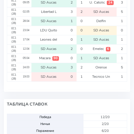
EC1
SD Aucas
2
1
U. Catolic
3
24
09.05
(26)
EC1
Libertad L
3
2
SD Aucas
5
02.05
(26)
EC1
SD Aucas
1
0
Delfin
1
28.04
(26)
EC1
LDU Quito
0
0
SD Aucas
0
23.04
(26)
EC1
Leones del
0
1
SD Aucas
1
17.04
(26)
EC1
SD Aucas
2
0
Emelec
2
6
12.04
(26)
EC1
Macara
0
1
SD Aucas
1
90
05.04
(26)
EC1
SD Aucas
3
2
Orense
5
24.03
(26)
EC1
SD Aucas
0
1
Tecnico Un
1
19.03
(26)
ТАБЛИЦА СТАВОК
Победа
12/20
Ничья
2/20
Поражение
6/20