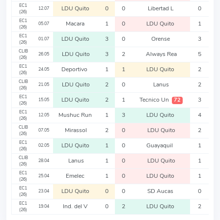
EC1
LDU Quito
0
0
Libertad L
0
12.07
(26)
EC1
Macara
1
0
LDU Quito
1
05.07
(26)
EC1
LDU Quito
3
0
Orense
3
01.07
(26)
CLIB
LDU Quito
3
2
Always Rea
5
26.05
(26)
EC1
Deportivo
1
1
LDU Quito
2
24.05
(26)
CLIB
LDU Quito
2
0
Lanus
2
21.05
(26)
EC1
LDU Quito
2
1
Tecnico Un
3
72
15.05
(26)
EC1
Mushuc Run
1
3
LDU Quito
4
12.05
(26)
CLIB
Mirassol
2
0
LDU Quito
2
07.05
(26)
EC1
LDU Quito
1
0
Guayaquil
1
02.05
(26)
CLIB
Lanus
1
0
LDU Quito
1
28.04
(26)
EC1
Emelec
1
0
LDU Quito
1
25.04
(26)
EC1
LDU Quito
0
0
SD Aucas
0
23.04
(26)
EC1
Ind. del V
0
2
LDU Quito
2
19.04
(26)