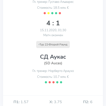
Гл. тренер: Густаво Альварес
Стоимость: 18.5 млн. €
⬤
⬤
⬤
⬤
⬤
4 : 1
15.11.2020, 01:30
Матч окончен
Тур 22
Второй Раунд
СД Аукас
(SD Aucas)
Гл. тренер: Норберто Араухо
Стоимость: 10.7 млн. €
⬤
⬤
⬤
⬤
⬤
П1:
1.57
Х:
3.75
П2:
6