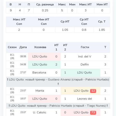
В
Н
П
Ср. разница
Макс
Мин
Макс ИТ
Мин ИТ
9
4
7
0.25
5
0
3
0
Макс ИТ
Мин ИТ
Ср ИТ
Ср ИТ
Ср. Т
Соп
Соп
Соп
2
0
1.05
0.8
1.85
ИТ
ИТ
Сезон
Дата
Хозяева
Гости
Т
1
2
EC1
LDU Quito
0
2
Ind. del V
2
08.08
(26)
EC1
LDU Quito
2
1
Delfin
3
04.08
(26)
EC1
Barcelona
0
1
LDU Quito
1
27.07
(26)
❗️ LDU Quito: новый тренер - Gustavo Alvarez
(старый - Patricio Hurtado)
❗️
EC1
Manta
1
1
LDU Quito
2
12
23.07
(26)
EC1
LDU Quito
0
1
Leones del
1
18.07
(26)
❗️ LDU Quito: новый тренер - Patricio Hurtado
(старый - Tiago Nunes)
❗️
EC1
U. Catolic
1
0
LDU Quito
1
73
15.07
(26)