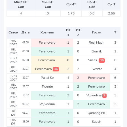
Макс ИТ
Мин ИТ
Ср ИТ
Ср ИТ
Ср. Т
Соп
Соп
Соп
4
0
1.75
0.8
2.55
ИТ
ИТ
Сезон
Дата
Хозяева
Гости
Т
1
2
FRIC
Ferencvaro
1
2
Real Madri
3
08.08
(26/27)
UEL
Ferencvaro
1
0
Gornik
1
05.08
(26/27)
HUN1
Ferencvaro
0
0
Vasas
0
86
02.08
(26/27)
UEL
Ferencvaro
2
2
Twente
4
36
30.07
(26/27)
HUN1
Paksi Se
4
2
Ferencvaro
6
26.07
(26/27)
UEL
Twente
1
2
Ferencvaro
3
23.07
(26/27)
UEL
Ferencvaro
3
0
Vojvodina
3
9
16.07
(26/27)
UEL
Vojvodina
1
2
Ferencvaro
3
09.07
(26/27)
FRIC
Ferencvaro
1
0
Qarabag FK
1
01.07
(26)
FRIC
Ferencvaro
1
0
Sabah
1
28.06
(26)