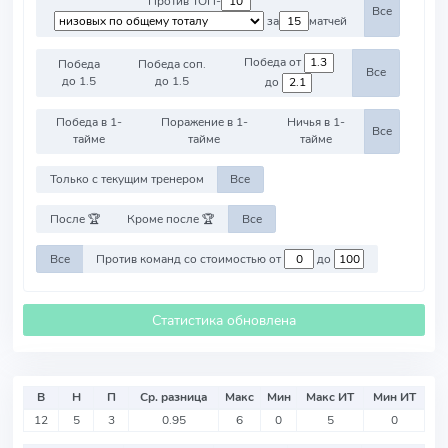
Против ТОП-
Все
за
матчей
Победа от
Победа
Победа соп.
Все
до 1.5
до 1.5
до
Победа в 1-
Поражение в 1-
Ничья в 1-
Все
тайме
тайме
тайме
Только с текущим тренером
Все
После 🏆
Кроме после 🏆
Все
Все
Против команд со стоимостью от
до
Статистика обновлена
В
Н
П
Ср. разница
Макс
Мин
Макс ИТ
Мин ИТ
12
5
3
0.95
6
0
5
0