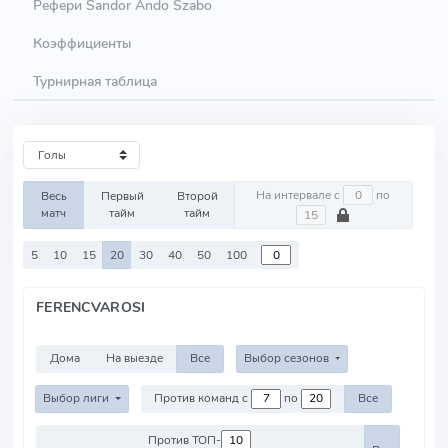
Рефери Sandor Ando Szabo
Коэффициенты
Турнирная таблица
На интервале с
по
Весь
Первый
Второй
матч
тайм
тайм
5
10
15
20
30
40
50
100
FERENCVAROSI
Дома
На выезде
Все
Выбор сезонов
Выбор лиги
Против команд с
по
Все
Против ТОП-