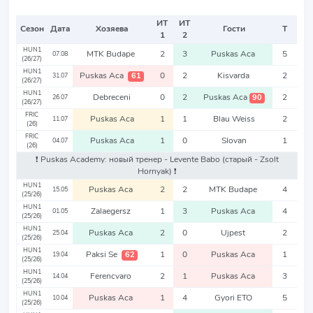
ИТ
ИТ
Сезон
Дата
Хозяева
Гости
Т
1
2
HUN1
MTK Budape
2
3
Puskas Aca
5
07.08
(26/27)
HUN1
Puskas Aca
0
2
Kisvarda
2
61
31.07
(26/27)
HUN1
Debreceni
0
2
Puskas Aca
2
90
26.07
(26/27)
FRIC
Puskas Aca
1
1
Blau Weiss
2
11.07
(26)
FRIC
Puskas Aca
1
0
Slovan
1
04.07
(26)
❗️ Puskas Academy: новый тренер - Levente Babo
(старый - Zsolt
Hornyak)
❗️
HUN1
Puskas Aca
2
2
MTK Budape
4
15.05
(25/26)
HUN1
Zalaegersz
1
3
Puskas Aca
4
01.05
(25/26)
HUN1
Puskas Aca
2
0
Ujpest
2
25.04
(25/26)
HUN1
Paksi Se
1
0
Puskas Aca
1
62
19.04
(25/26)
HUN1
Ferencvaro
2
1
Puskas Aca
3
14.04
(25/26)
HUN1
Puskas Aca
1
4
Gyori ETO
5
10.04
(25/26)