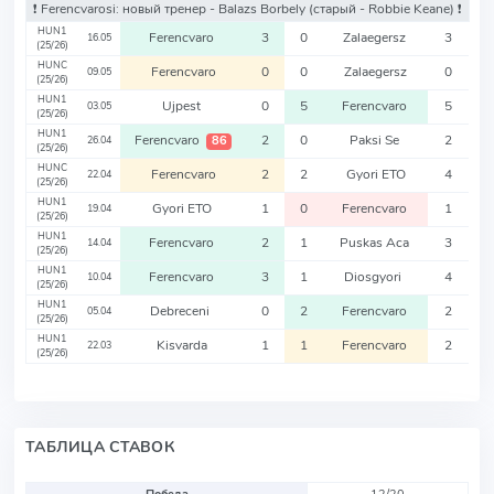
❗️ Ferencvarosi: новый тренер - Balazs Borbely
(старый - Robbie Keane)
❗️
HUN1
Ferencvaro
3
0
Zalaegersz
3
16.05
(25/26)
HUNC
Ferencvaro
0
0
Zalaegersz
0
09.05
(25/26)
HUN1
Ujpest
0
5
Ferencvaro
5
03.05
(25/26)
HUN1
Ferencvaro
2
0
Paksi Se
2
86
26.04
(25/26)
HUNC
Ferencvaro
2
2
Gyori ETO
4
22.04
(25/26)
HUN1
Gyori ETO
1
0
Ferencvaro
1
19.04
(25/26)
HUN1
Ferencvaro
2
1
Puskas Aca
3
14.04
(25/26)
HUN1
Ferencvaro
3
1
Diosgyori
4
10.04
(25/26)
HUN1
Debreceni
0
2
Ferencvaro
2
05.04
(25/26)
HUN1
Kisvarda
1
1
Ferencvaro
2
22.03
(25/26)
ТАБЛИЦА СТАВОК