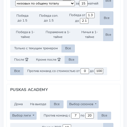
Все
за
матчей
Победа от
Победа
Победа соп.
Все
до 1.5
до 1.5
до
Победа в 1-
Поражение в 1-
Ничья в 1-
Все
тайме
тайме
тайме
Только с текущим тренером
Все
После 🏆
Кроме после 🏆
Все
Все
Против команд со стоимостью от
до
PUSKAS ACADEMY
Дома
На выезде
Все
Выбор сезонов
Выбор лиги
Против команд с
по
Все