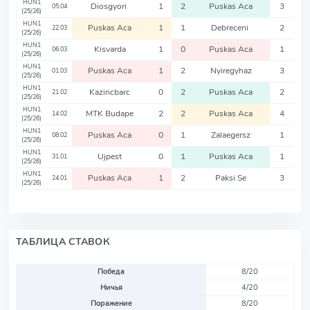
HUN1
Diosgyori
1
2
Puskas Aca
3
05.04
(25/26)
HUN1
Puskas Aca
1
1
Debreceni
2
22.03
(25/26)
HUN1
Kisvarda
1
0
Puskas Aca
1
06.03
(25/26)
HUN1
Puskas Aca
1
2
Nyiregyhaz
3
01.03
(25/26)
HUN1
Kazincbarc
0
2
Puskas Aca
2
21.02
(25/26)
HUN1
MTK Budape
2
2
Puskas Aca
4
14.02
(25/26)
HUN1
Puskas Aca
0
1
Zalaegersz
1
08.02
(25/26)
HUN1
Ujpest
0
1
Puskas Aca
1
31.01
(25/26)
HUN1
Puskas Aca
1
2
Paksi Se
3
24.01
(25/26)
ТАБЛИЦА СТАВОК
Победа
8/20
Ничья
4/20
Поражение
8/20