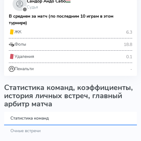
Сандор Андо Сабо
Судья
⬤
В среднем за матч (по последним 10 играм в этом
турнире)
6.3
ЖК
18.8
Фолы
0.1
Удаления
-
Пенальти
Статистика команд, коэффициенты,
история личных встреч, главный
арбитр матча
Статистика команд
Очные встречи