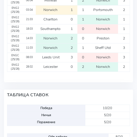
Millwall
1
2
Norwich
3
06.04
(25/26)
ENG2
Norwich
1
1
Portsmouth
2
03.04
(25/26)
ENG2
Charlton
0
1
Norwich
1
21.03
(25/26)
ENG2
Southampto
1
0
Norwich
1
18.03
(25/26)
ENG2
Norwich
2
0
Preston
2
14.03
(25/26)
ENG2
Norwich
2
1
Sheff Utd
3
11.03
(25/26)
ENGC
Leeds Unit
3
0
Norwich
3
08.03
(25/26)
ENG2
Leicester
0
2
Norwich
2
28.02
(25/26)
ТАБЛИЦА СТАВОК
Победа
10/20
Ничья
5/20
Поражение
5/20
Обе забили
8/20