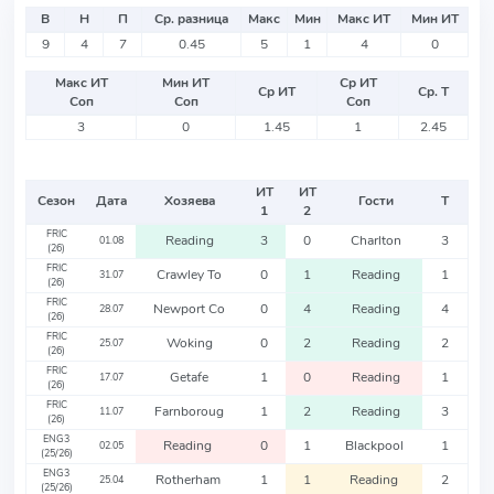
В
Н
П
Ср. разница
Макс
Мин
Макс ИТ
Мин ИТ
9
4
7
0.45
5
1
4
0
Макс ИТ
Мин ИТ
Ср ИТ
Ср ИТ
Ср. Т
Соп
Соп
Соп
3
0
1.45
1
2.45
ИТ
ИТ
Сезон
Дата
Хозяева
Гости
Т
1
2
FRIC
Reading
3
0
Charlton
3
01.08
(26)
FRIC
Crawley To
0
1
Reading
1
31.07
(26)
FRIC
Newport Co
0
4
Reading
4
28.07
(26)
FRIC
Woking
0
2
Reading
2
25.07
(26)
FRIC
Getafe
1
0
Reading
1
17.07
(26)
FRIC
Farnboroug
1
2
Reading
3
11.07
(26)
ENG3
Reading
0
1
Blackpool
1
02.05
(25/26)
ENG3
Rotherham
1
1
Reading
2
25.04
(25/26)