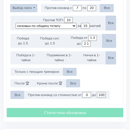
Выбор лиги
Против команд с
по
Все
Против ТОП-
Все
за
матчей
Победа от
Победа
Победа соп.
Все
до 1.5
до 1.5
до
Победа в 1-
Поражение в 1-
Ничья в 1-
Все
тайме
тайме
тайме
Только с текущим тренером
Все
После 🏆
Кроме после 🏆
Все
Все
Против команд со стоимостью от
до
Статистика обновлена