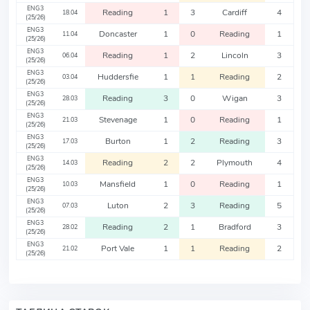
ENG3
Reading
1
3
Cardiff
4
18.04
(25/26)
ENG3
Doncaster
1
0
Reading
1
11.04
(25/26)
ENG3
Reading
1
2
Lincoln
3
06.04
(25/26)
ENG3
Huddersfie
1
1
Reading
2
03.04
(25/26)
ENG3
Reading
3
0
Wigan
3
28.03
(25/26)
ENG3
Stevenage
1
0
Reading
1
21.03
(25/26)
ENG3
Burton
1
2
Reading
3
17.03
(25/26)
ENG3
Reading
2
2
Plymouth
4
14.03
(25/26)
ENG3
Mansfield
1
0
Reading
1
10.03
(25/26)
ENG3
Luton
2
3
Reading
5
07.03
(25/26)
ENG3
Reading
2
1
Bradford
3
28.02
(25/26)
ENG3
Port Vale
1
1
Reading
2
21.02
(25/26)