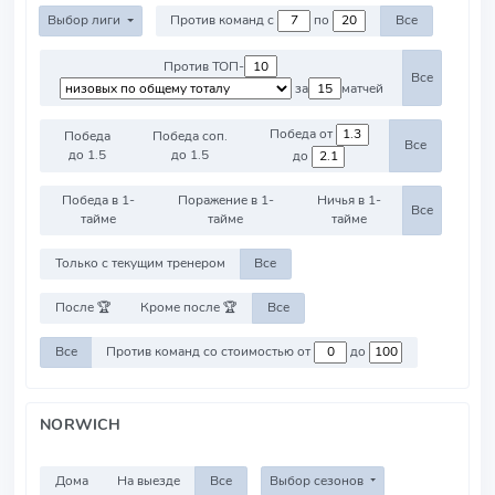
Выбор лиги
Против команд с
по
Все
Против ТОП-
Все
за
матчей
Победа от
Победа
Победа соп.
Все
до 1.5
до 1.5
до
Победа в 1-
Поражение в 1-
Ничья в 1-
Все
тайме
тайме
тайме
Только с текущим тренером
Все
После 🏆
Кроме после 🏆
Все
Все
Против команд со стоимостью от
до
NORWICH
Дома
На выезде
Все
Выбор сезонов