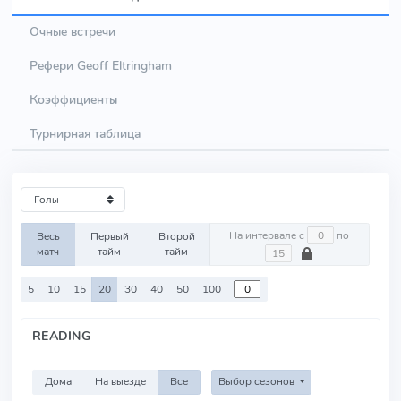
Очные встречи
Рефери Geoff Eltringham
Коэффициенты
Турнирная таблица
На интервале с
по
Весь
Первый
Второй
матч
тайм
тайм
5
10
15
20
30
40
50
100
READING
Дома
На выезде
Все
Выбор сезонов