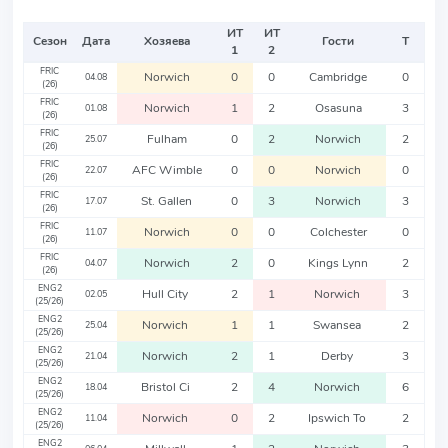
ИТ
ИТ
Сезон
Дата
Хозяева
Гости
Т
1
2
FRIC
Norwich
0
0
Cambridge
0
04.08
(26)
FRIC
Norwich
1
2
Osasuna
3
01.08
(26)
FRIC
Fulham
0
2
Norwich
2
25.07
(26)
FRIC
AFC Wimble
0
0
Norwich
0
22.07
(26)
FRIC
St. Gallen
0
3
Norwich
3
17.07
(26)
FRIC
Norwich
0
0
Colchester
0
11.07
(26)
FRIC
Norwich
2
0
Kings Lynn
2
04.07
(26)
ENG2
Hull City
2
1
Norwich
3
02.05
(25/26)
ENG2
Norwich
1
1
Swansea
2
25.04
(25/26)
ENG2
Norwich
2
1
Derby
3
21.04
(25/26)
ENG2
Bristol Ci
2
4
Norwich
6
18.04
(25/26)
ENG2
Norwich
0
2
Ipswich To
2
11.04
(25/26)
ENG2