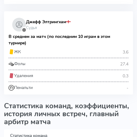
Джефф Элтрингхам
Судья
⬤
В среднем за матч (по последним 10 играм в этом
турнире)
3.6
ЖК
27.4
Фолы
0.3
Удаления
-
Пенальти
Статистика команд, коэффициенты,
история личных встреч, главный
арбитр матча
Статистика команд