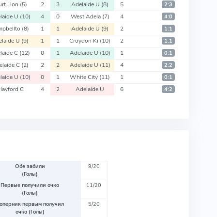
urt Lion
(5)
2
3
Adelaide U
(8)
5
2:3
laide U
(10)
4
0
West Adela
(7)
4
4:0
mpbellto
(8)
1
1
Adelaide U
(9)
2
1:1
elaide U
(9)
1
1
Croydon Ki
(10)
2
1:1
laide C
(12)
0
1
Adelaide U
(10)
1
0:1
elaide C
(2)
2
2
Adelaide U
(11)
4
2:2
laide U
(10)
0
1
White City
(11)
1
0:1
layford C
4
2
Adelaide U
6
4:2
Обе забили
9/20
(Голы)
Первые получили очко
11/20
(Голы)
оперник первым получил
5/20
очко (Голы)