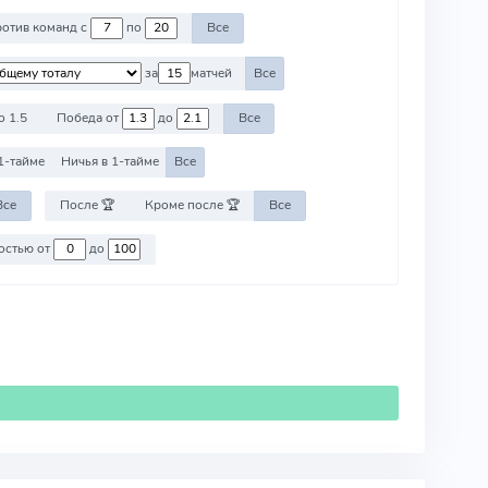
Против команд с
по
Все
за
матчей
Все
о 1.5
Победа от
до
Все
1-тайме
Ничья в 1-тайме
Все
Все
После 🏆
Кроме после 🏆
Все
Против команд со стоимостью от
до