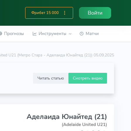
Войти
Фрибет 15 000
Прогнозы
Инструменты
Матчи
United U21 (Метро Старз - Аделаида Юнайтед (21)) 05.09.2025
Читать статью
Смотреть видео
Аделаида Юнайтед (21)
(Adelaide United U21)