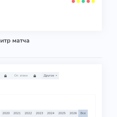
⬤
⬤
⬤
⬤
⬤
итр матча
Оп. атаки
Другое
2020
2021
2022
2023
2024
2025
2026
Все