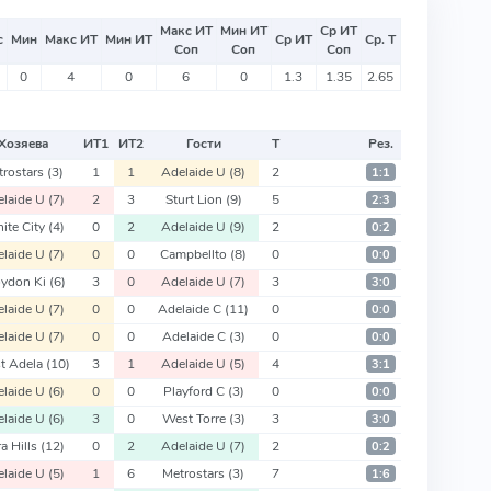
Макс ИТ
Мин ИТ
Ср ИТ
с
Мин
Макс ИТ
Мин ИТ
Ср ИТ
Ср. Т
Соп
Соп
Соп
0
4
0
6
0
1.3
1.35
2.65
Хозяева
ИТ
1
ИТ
2
Гости
Т
Рез.
trostars
(3)
1
1
Adelaide U
(8)
2
1:1
elaide U
(7)
2
3
Sturt Lion
(9)
5
2:3
ite City
(4)
0
2
Adelaide U
(9)
2
0:2
elaide U
(7)
0
0
Campbellto
(8)
0
0:0
oydon Ki
(6)
3
0
Adelaide U
(7)
3
3:0
elaide U
(7)
0
0
Adelaide C
(11)
0
0:0
elaide U
(7)
0
0
Adelaide C
(3)
0
0:0
t Adela
(10)
3
1
Adelaide U
(5)
4
3:1
elaide U
(6)
0
0
Playford C
(3)
0
0:0
elaide U
(6)
3
0
West Torre
(3)
3
3:0
a Hills
(12)
0
2
Adelaide U
(7)
2
0:2
elaide U
(5)
1
6
Metrostars
(3)
7
1:6