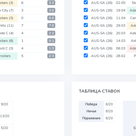
stars
(3)
6
AUS-SA
(26)
02.05
St
3:3
 City
(7)
3
AUS-SA
(26)
19.04
Ade
3:0
stars
(3)
0
AUS-SA
(26)
11.04
Ca
0:0
Hills
(11)
7
AUS-SA
(26)
29.03
Ad
7:0
ide C
(4)
4
AUS-SA
(26)
20.03
Ade
2:2
stars
(8)
1
AUS-SA
(26)
14.03
Ad
0:1
ord C
(3)
4
AUS-SA
(26)
06.03
Ade
1:3
rostars
5
AUS-SA
(26)
28.02
P
2:3
ТАБЛИЦА СТАВОК
9/20
Победа
6/20
Ничья
8/20
13/20
Поражение
6/20
5/20
С