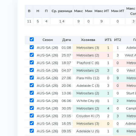
Макс
В
Н
П
Ср. разница
Макс
Мин
Макс ИТ
Мин ИТ
Со
11
5
4
1.4
9
0
9
0
3
Сезон
Дата
Хозяева
ИТ
1
ИТ
2
Г
AUS-SA
(26)
01.08
Metrostars
(3)
1
1
Adela
AUS-SA
(26)
25.07
Metrostars
(2)
1
3
West 
AUS-SA
(26)
18.07
Playford C
(6)
1
0
Metro
AUS-SA
(26)
04.07
Metrostars
(2)
3
0
West 
AUS-SA
(26)
27.06
Para Hills
(12)
0
9
Metro
AUS-SA
(26)
20.06
Adelaide C
(3)
3
0
Metro
AUS-SA
(26)
13.06
Metrostars
(2)
1
0
Sturt
AUS-SA
(26)
06.06
White City
(6)
1
2
Metro
AUS-SA
(26)
30.05
Metrostars
(2)
4
0
Campb
AUS-SA
(26)
23.05
Croydon Ki
(7)
2
3
Metro
AUS-SA
(26)
16.05
Metrostars
(3)
0
0
Adela
AUS-SA
(26)
09.05
Adelaide U
(5)
1
6
Metro