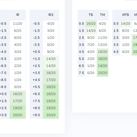
Ф
Ф2
ТБ
ТМ
ИТБ
И
-0.5
11/20
-0.5
4/20
0.5
16/20
4/20
0.5
14/20
6
-1.5
6/20
-1.5
3/20
1.5
14/20
6/20
1.5
8/20
12
-2.5
6/20
-2.5
1/20
2.5
9/20
11/20
2.5
3/20
17
-3.5
4/20
-3.5
0/20
3.5
7/20
13/20
3.5
1/20
19
-4.5
3/20
+0.5
9/20
4.5
4/20
16/20
4.5
0/20
20
-5.5
2/20
+1.5
14/20
5.5
2/20
18/20
-6.5
2/20
+2.5
14/20
6.5
1/20
19/20
-7.5
1/20
+3.5
16/20
7.5
0/20
20/20
-8.5
1/20
+4.5
17/20
-9.5
0/20
+5.5
18/20
+0.5
16/20
+6.5
18/20
+1.5
17/20
+7.5
19/20
+2.5
19/20
+8.5
19/20
+3.5
20/20
+9.5
20/20