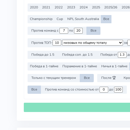
2020
2021
2022
2023
2024
2025
2025/26
2026
Championship
Cup
NPL South Australia
Все
Против команд с
по
Все
Против ТОП-
за
Победа до 1.5
Победа соп. до 1.5
Победа от
д
Победа в 1-тайме
Поражение в 1-тайме
Ничья в 1-тайме
Только с текущим тренером
Все
После 🏆
Кро
Все
Против команд со стоимостью от
до