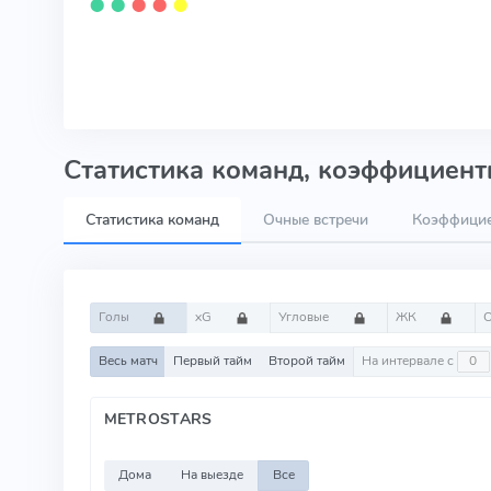
⬤
⬤
⬤
⬤
⬤
Статистика команд, коэффициенты
Статистика команд
Очные встречи
Коэффици
Голы
xG
Угловые
ЖК
Весь матч
Первый тайм
Второй тайм
На интервале с
METROSTARS
Дома
На выезде
Все