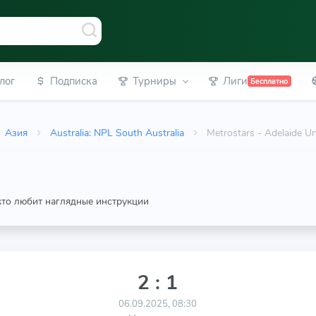
лог
Подписка
Турниры
Лиги
Бесплатно
Азия
Australia: NPL South Australia
Metrostars - Adelaide 
 кто любит наглядные инструкции
2 : 1
06.09.2025, 08:30