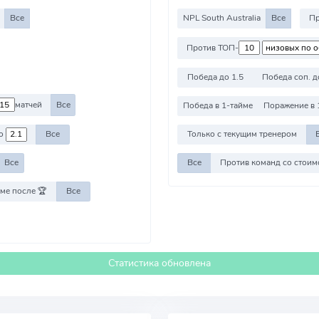
Все
NPL South Australia
Все
Против ТОП-
Победа до 1.5
Победа соп. д
матчей
Все
Победа в 1-тайме
Поражение в 
о
Все
Только с текущим тренером
Все
Все
ме после 🏆
Все
Статистика обновлена