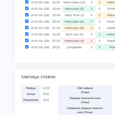
AUS-SA
(26)
02.05
West Adela
(10)
3
3
Metro
AUS-SA
(26)
18.04
Metrostars
(5)
3
0
White
AUS-SA
(26)
10.04
West Torre
(1)
0
0
Metro
AUS-SA
(26)
28.03
Metrostars
(6)
7
0
Para 
AUS-SA
(26)
21.03
Metrostars
(8)
2
2
Adela
AUS-SA
(26)
14.03
Sturt Lion
(5)
0
1
Metro
AUS-SA
(26)
07.03
Metrostars
(4)
1
3
Playf
AUS-SA
(26)
28.02
Campbellto
2
3
Met
ТАБЛИЦА СТАВОК
Победа
11/20
Обе забили
(Голы)
Ничья
5/20
Первые получили очко
Поражение
4/20
(Голы)
Соперник первым получил
очко (Голы)