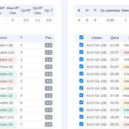
 ИТ
Мин ИТ
Ср ИТ
Ср ИТ
Ср. Т
В
Н
П
Ср. разница
Мак
п
Соп
Соп
0
2.5
1.1
3.6
6
8
6
-0.05
7
ости
Т
Рез.
Сезон
Дата
ide U
(8)
2
AUS-SA
(26)
01.08
Me
1:1
Adela
(10)
4
AUS-SA
(26)
25.07
Ad
1:3
stars
(1)
1
AUS-SA
(26)
19.07
Wh
1:0
Torre
(3)
3
AUS-SA
(26)
04.07
Ad
3:0
stars
(3)
9
AUS-SA
(26)
26.06
Cr
0:9
stars
(1)
3
AUS-SA
(26)
20.06
Ad
3:0
 Lion
(10)
1
AUS-SA
(26)
13.06
Ad
1:0
stars
(2)
3
AUS-SA
(26)
07.06
Wes
1:2
ellto
(9)
4
AUS-SA
(26)
30.05
Ad
4:0
stars
(3)
5
AUS-SA
(26)
23.05
Ad
2:3
ide C
(11)
0
AUS-SA
(26)
16.05
Par
0:0
stars
(3)
7
AUS-SA
(26)
09.05
Ad
1:6