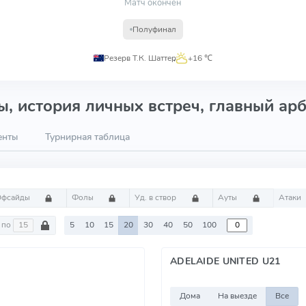
Матч окончен
Полуфинал
Резерв Т.К. Шаттер
,
+16 ℃
, история личных встреч, главный арб
енты
Турнирная таблица
Офсайды
Фолы
Уд. в створ
Ауты
Атаки
по
5
10
15
20
30
40
50
100
ADELAIDE UNITED U21
Дома
На выезде
Все