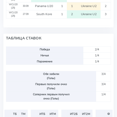
WCU20
Panama U20
1
1
Ukraine U2
2
30.09
(25)
WCU20
South Kore
1
2
Ukraine U2
3
27.09
(25)
ТАБЛИЦА СТАВОК
Победа
2/4
Ничья
1/4
Поражение
1/4
Обе забили
3/4
(Голы)
Первые получили очко
3/4
(Голы)
Соперник первым получил
1/4
очко (Голы)
ТБ
ТМ
ИТБ
ИТМ
ИТ2Б
ИТ2М
Ф