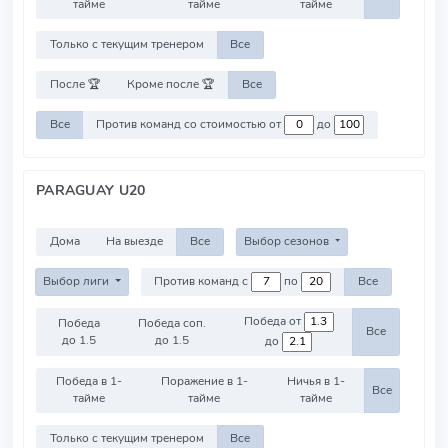
тайме
тайме
тайме
Только с текущим тренером
Все
После 🏆
Кроме после 🏆
Все
Все
Против команд со стоимостью от
до
PARAGUAY U20
Дома
На выезде
Все
Выбор сезонов
Выбор лиги
Против команд с
по
Все
Победа от
Победа
Победа соп.
Все
до 1.5
до 1.5
до
Победа в 1-
Поражение в 1-
Ничья в 1-
Все
тайме
тайме
тайме
Только с текущим тренером
Все