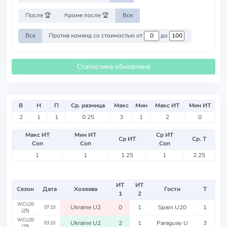
После 🏆
Кроме после 🏆
Все
Все
Против команд со стоимостью от
до
Статистика обновлена
В
Н
П
Ср. разница
Макс
Мин
Макс ИТ
Мин ИТ
2
1
1
0.25
3
1
2
0
Макс ИТ
Мин ИТ
Ср ИТ
Ср ИТ
Ср. Т
Соп
Соп
Соп
1
1
1.25
1
2.25
ИТ
ИТ
Сезон
Дата
Хозяева
Гости
Т
1
2
WCU20
Ukraine U2
0
1
Spain U20
1
07.10
(25)
WCU20
Ukraine U2
2
1
Paraguay U
3
03.10
(25)