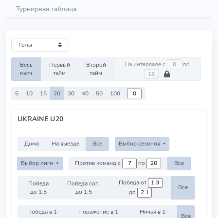
Турнирная таблица
На интервале с
по
Весь
Первый
Второй
матч
тайм
тайм
5
10
15
20
30
40
50
100
UKRAINE U20
Дома
На выезде
Все
Выбор сезонов
Выбор лиги
Против команд с
по
Все
Победа от
Победа
Победа соп.
Все
до 1.5
до 1.5
до
Победа в 1-
Поражение в 1-
Ничья в 1-
Все