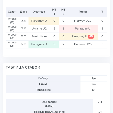
ИТ
ИТ
Сезон
Дата
Хозяева
Гости
Т
1
2
WCU20
Paraguay U
0
0
Norway U20
0
08.10
(25)
WCU20
Ukraine U2
2
1
Paraguay U
3
03.10
(25)
WCU20
South Kore
0
0
Paraguay U
0
45
30.09
(25)
WCU20
Paraguay U
3
2
Panama U20
5
27.09
(25)
ТАБЛИЦА СТАВОК
Победа
1/4
Ничья
2/4
Поражение
1/4
Обе забили
2/4
(Голы)
Первые получили очко
?/4