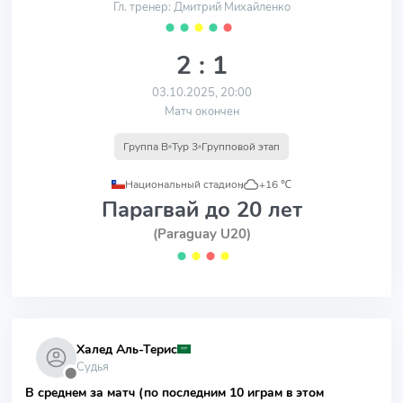
Гл. тренер: Дмитрий Михайленко
⬤
⬤
⬤
⬤
⬤
2 : 1
03.10.2025, 20:00
Матч окончен
Группа B
Тур 3
Групповой этап
Национальный стадион
,
+16 ℃
Парагвай до 20 лет
(Paraguay U20)
⬤
⬤
⬤
⬤
Халед Аль-Терис
Судья
⬤
В среднем за матч (по последним 10 играм в этом