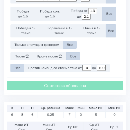
Победа от
Победа
Победа соп.
Все
до 1.5
до 1.5
до
Победа в 1-
Поражение в 1-
Ничья в 1-
Все
тайме
тайме
тайме
Только с текущим тренером
Все
После 🏆
Кроме после 🏆
Все
Все
Против команд со стоимостью от
до
Статистика обновлена
В
Н
П
Ср. разница
Макс
Мин
Макс ИТ
Мин ИТ
6
8
6
0.25
7
0
5
0
Макс ИТ
Мин ИТ
Ср ИТ
Ср ИТ
Ср. Т
Соп
Соп
Соп