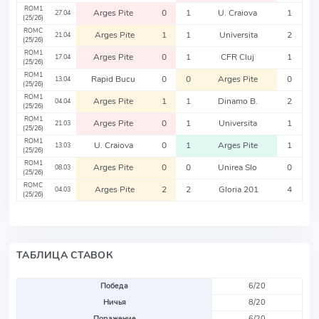
ROM1
Arges Pite
0
1
U. Craiova
1
27.04
(25/26)
ROMC
Arges Pite
1
1
Universita
2
21.04
(25/26)
ROM1
Arges Pite
0
1
CFR Cluj
1
17.04
(25/26)
ROM1
Rapid Bucu
0
0
Arges Pite
0
13.04
(25/26)
ROM1
Arges Pite
1
1
Dinamo B.
2
04.04
(25/26)
ROM1
Arges Pite
0
1
Universita
1
21.03
(25/26)
ROM1
U. Craiova
0
1
Arges Pite
1
13.03
(25/26)
ROM1
Arges Pite
0
0
Unirea Slo
0
08.03
(25/26)
ROMC
Arges Pite
2
2
Gloria 201
4
04.03
(25/26)
ТАБЛИЦА СТАВОК
Победа
6/20
Ничья
8/20
Поражение
6/20