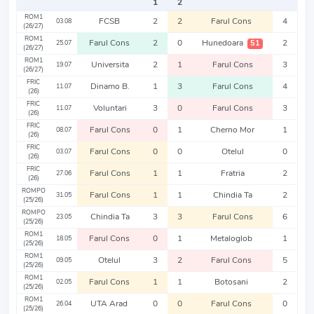
1
2
ROM1
FCSB
2
2
Farul Cons
4
03.08
(26/27)
ROM1
Farul Cons
2
0
Hunedoara
2
51
25.07
(26/27)
ROM1
Universita
2
1
Farul Cons
3
19.07
(26/27)
FRIC
Dinamo B.
1
3
Farul Cons
4
11.07
(26)
FRIC
Voluntari
3
0
Farul Cons
3
11.07
(26)
FRIC
Farul Cons
0
1
Cherno Mor
1
08.07
(26)
FRIC
Farul Cons
0
0
Otelul
0
03.07
(26)
FRIC
Farul Cons
1
1
Fratria
2
27.06
(26)
ROMPO
Farul Cons
1
1
Chindia Ta
2
31.05
(25/26)
ROMPO
Chindia Ta
3
3
Farul Cons
6
23.05
(25/26)
ROM1
Farul Cons
0
1
Metaloglob
1
18.05
(25/26)
ROM1
Otelul
3
2
Farul Cons
5
09.05
(25/26)
ROM1
Farul Cons
1
1
Botosani
2
02.05
(25/26)
ROM1
UTA Arad
0
0
Farul Cons
0
26.04
(25/26)