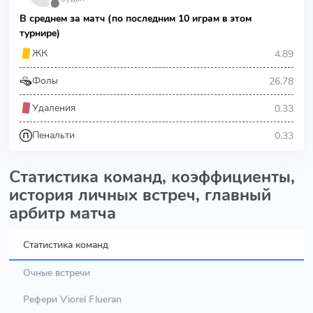
⬤
В среднем за матч (по последним 10 играм в этом
турнире)
4.89
ЖК
26.78
Фолы
0.33
Удаления
0.33
Пенальти
Статистика команд, коэффициенты,
история личных встреч, главный
арбитр матча
Статистика команд
Очные встречи
Рефери Viorel Flueran