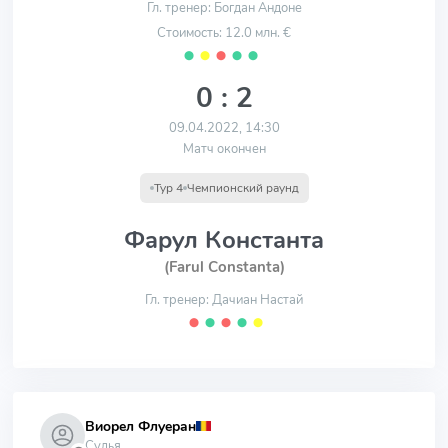
Гл. тренер: Богдан Андоне
Стоимость: 12.0 млн. €
⬤
⬤
⬤
⬤
⬤
0 : 2
09.04.2022, 14:30
Матч окончен
Тур 4
Чемпионский раунд
Фарул Константа
(Farul Constanta)
Гл. тренер: Дачиан Настай
⬤
⬤
⬤
⬤
⬤
Виорел Флуеран
Судья