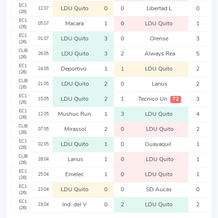
EC1
LDU Quito
0
0
Libertad L
0
12.07
(26)
EC1
Macara
1
0
LDU Quito
1
05.07
(26)
EC1
LDU Quito
3
0
Orense
3
01.07
(26)
CLIB
LDU Quito
3
2
Always Rea
5
26.05
(26)
EC1
Deportivo
1
1
LDU Quito
2
24.05
(26)
CLIB
LDU Quito
2
0
Lanus
2
21.05
(26)
EC1
LDU Quito
2
1
Tecnico Un
3
72
15.05
(26)
EC1
Mushuc Run
1
3
LDU Quito
4
12.05
(26)
CLIB
Mirassol
2
0
LDU Quito
2
07.05
(26)
EC1
LDU Quito
1
0
Guayaquil
1
02.05
(26)
CLIB
Lanus
1
0
LDU Quito
1
28.04
(26)
EC1
Emelec
1
0
LDU Quito
1
25.04
(26)
EC1
LDU Quito
0
0
SD Aucas
0
23.04
(26)
EC1
Ind. del V
0
2
LDU Quito
2
19.04
(26)