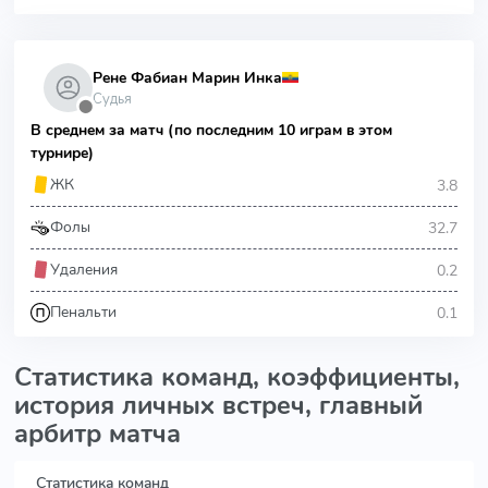
Рене Фабиан Марин Инка
Судья
⬤
В среднем за матч (по последним 10 играм в этом
турнире)
3.8
ЖК
32.7
Фолы
0.2
Удаления
0.1
Пенальти
Статистика команд, коэффициенты,
история личных встреч, главный
арбитр матча
Статистика команд