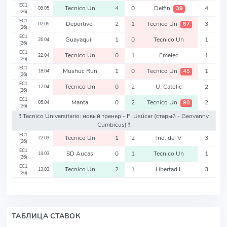
EC1
Tecnico Un
4
0
Delfin
4
39
09.05
(26)
EC1
Deportivo
2
1
Tecnico Un
3
67
02.05
(26)
EC1
Guayaquil
1
0
Tecnico Un
1
26.04
(26)
EC1
Tecnico Un
0
1
Emelec
1
22.04
(26)
EC1
Mushuc Run
1
0
Tecnico Un
1
45
18.04
(26)
EC1
Tecnico Un
0
2
U. Catolic
2
12.04
(26)
EC1
Manta
0
2
Tecnico Un
2
90
05.04
(26)
❗️ Tecnico Universitario: новый тренер - F. Usúcar
(старый - Geovanny
Cumbicus)
❗️
EC1
Tecnico Un
1
2
Ind. del V
3
22.03
(26)
EC1
SD Aucas
0
1
Tecnico Un
1
19.03
(26)
EC1
Tecnico Un
2
1
Libertad L
3
13.03
(26)
ТАБЛИЦА СТАВОК