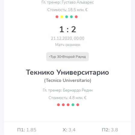
Гл. тренер: Густаво Альварес
Стоимость: 18.5 млн. €
⬤
⬤
⬤
⬤
⬤
1 : 2
21.12.2020, 00:00
Матч окончен
Тур 30
Второй Раунд
Текнико Университарио
(Tecnico Universitario)
Гл. тренер: Бернардо Редин
Стоимость: 4.8 млн. €
⬤
⬤
⬤
⬤
⬤
П1:
1.85
Х:
3.4
П2:
3.8