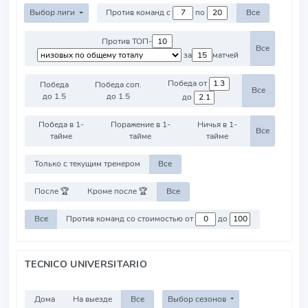
Выбор лиги
Против команд с
по
Все
Против ТОП-
Все
за
матчей
Победа от
Победа
Победа соп.
Все
до 1.5
до 1.5
до
Победа в 1-
Поражение в 1-
Ничья в 1-
Все
тайме
тайме
тайме
Только с текущим тренером
Все
После 🏆
Кроме после 🏆
Все
Все
Против команд со стоимостью от
до
TECNICO UNIVERSITARIO
Дома
На выезде
Все
Выбор сезонов