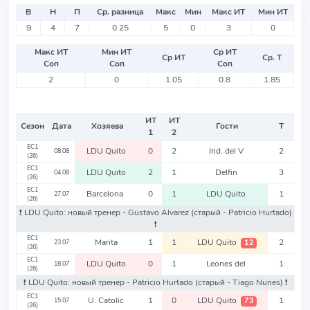
В
Н
П
Ср. разница
Макс
Мин
Макс ИТ
Мин ИТ
9
4
7
0.25
5
0
3
0
Макс ИТ
Мин ИТ
Ср ИТ
Ср ИТ
Ср. Т
Соп
Соп
Соп
2
0
1.05
0.8
1.85
ИТ
ИТ
Сезон
Дата
Хозяева
Гости
Т
1
2
EC1
LDU Quito
0
2
Ind. del V
2
08.08
(26)
EC1
LDU Quito
2
1
Delfin
3
04.08
(26)
EC1
Barcelona
0
1
LDU Quito
1
27.07
(26)
❗️ LDU Quito: новый тренер - Gustavo Alvarez
(старый - Patricio Hurtado)
❗️
EC1
Manta
1
1
LDU Quito
2
12
23.07
(26)
EC1
LDU Quito
0
1
Leones del
1
18.07
(26)
❗️ LDU Quito: новый тренер - Patricio Hurtado
(старый - Tiago Nunes)
❗️
EC1
U. Catolic
1
0
LDU Quito
1
73
15.07
(26)