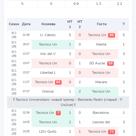
5
0
0.9
1.3
2.2
ИТ
ИТ
Сезон
Дата
Хозяева
Гости
Т
1
2
EC1
U. Catolic
5
0
Tecnico Un
5
90
01.08
(26)
EC1
Tecnico Un
1
0
Manta
1
26.07
(26)
EC1
Ind. del V
3
0
Tecnico Un
3
22.07
(26)
EC1
Tecnico Un
0
1
SD Aucas
1
59
19.07
(26)
EC1
Libertad L
1
0
Tecnico Un
1
15.07
(26)
EC1
Tecnico Un
0
2
Macara
2
80
11.07
(26)
EC1
Orense
1
2
Tecnico Un
3
07.07
(26)
❗️ Tecnico Universitario: новый тренер - Bernardo Redin
(старый - F.
Usúcar)
❗️
EC1
Tecnico Un
1
0
Barcelona
1
7
02.06
(26)
EC1
Tecnico Un
2
1
Leones del
3
24.05
(26)
EC1
LDU Quito
2
1
Tecnico Un
3
72
15.05
(26)