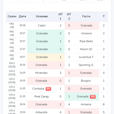
ИТ
ИТ
Сезон
Дата
Хозяева
Гости
Т
1
2
FRIC
Cadiz
2
0
Granada
2
05.08
(26)
FRIC
Granada
2
0
Almeria
2
29.07
(26)
FRIC
Granada
1
0
Real Betis
1
25.07
(26)
FRIC
Granada
2
0
Neom SC
2
22.07
(26)
FRIC
Granada
1
1
Juventud T
2
18.07
(26)
SPA2
Granada
1
2
Sporting G
3
30.05
(25/26)
SPA2
Mirandes
3
1
Granada
4
24.05
(25/26)
SPA2
Granada
0
1
Burgos
1
16.05
(25/26)
SPA2
Cordoba
1
0
Granada
1
80
10.05
(25/26)
SPA2
Real Zarag
0
1
Granada
1
90
01.05
(25/26)
SPA2
Granada
2
4
Almeria
6
26.04
(25/26)
SPA2
Albacete
4
1
Granada
5
19.04