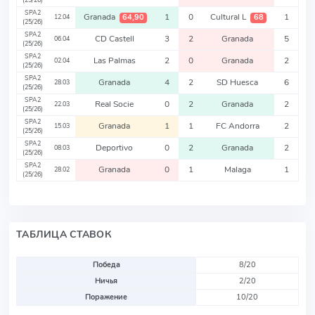
(25/26)
SPA2
Granada
1
0
Cultural L
1
64,90
68
12.04
(25/26)
SPA2
CD Castell
3
2
Granada
5
06.04
(25/26)
SPA2
Las Palmas
2
0
Granada
2
02.04
(25/26)
SPA2
Granada
4
2
SD Huesca
6
28.03
(25/26)
SPA2
Real Socie
0
2
Granada
2
22.03
(25/26)
SPA2
Granada
1
1
FC Andorra
2
15.03
(25/26)
SPA2
Deportivo
0
2
Granada
2
08.03
(25/26)
SPA2
Granada
0
1
Malaga
1
28.02
(25/26)
ТАБЛИЦА СТАВОК
Победа
8/20
Ничья
2/20
Поражение
10/20