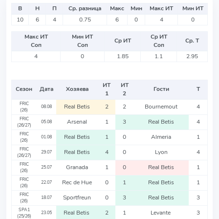
В
Н
П
Ср. разница
Макс
Мин
Макс ИТ
Мин ИТ
10
6
4
0.75
6
0
4
0
Макс ИТ
Мин ИТ
Ср ИТ
Ср ИТ
Ср. Т
Соп
Соп
Соп
4
0
1.85
1.1
2.95
ИТ
ИТ
Сезон
Дата
Хозяева
Гости
Т
1
2
FRIC
Real Betis
2
2
Bournemout
4
08.08
(26)
FRIC
Arsenal
1
3
Real Betis
4
05.08
(26/27)
FRIC
Real Betis
1
0
Almeria
1
01.08
(26)
FRIC
Real Betis
4
0
Lyon
4
29.07
(26/27)
FRIC
Granada
1
0
Real Betis
1
25.07
(26)
FRIC
Rec de Hue
0
1
Real Betis
1
22.07
(26)
FRIC
Sportfreun
0
3
Real Betis
3
18.07
(26)
SPA1
Real Betis
2
1
Levante
3
23.05
(25/26)