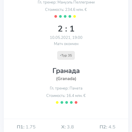
Гл. тренер: Мануэль Пеллегрини
Стоимость: 234.6 млн. €
⬤
⬤
⬤
⬤
⬤
2 : 1
10.05.2021, 19:00
Матч окончен
Тур 35
Гранада
(Granada)
Гл. тренер: Пачета
Стоимость: 16.4 млн. €
⬤
⬤
⬤
⬤
⬤
П1:
1.75
Х:
3.8
П2:
4.5