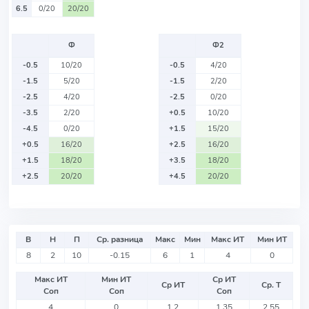
6.5
0/20
20/20
Ф
Ф2
-0.5
10/20
-0.5
4/20
-1.5
5/20
-1.5
2/20
-2.5
4/20
-2.5
0/20
-3.5
2/20
+0.5
10/20
-4.5
0/20
+1.5
15/20
+0.5
16/20
+2.5
16/20
+1.5
18/20
+3.5
18/20
+2.5
20/20
+4.5
20/20
В
Н
П
Ср. разница
Макс
Мин
Макс ИТ
Мин ИТ
8
2
10
-0.15
6
1
4
0
Макс ИТ
Мин ИТ
Ср ИТ
Ср ИТ
Ср. Т
Соп
Соп
Соп
4
0
1.2
1.35
2.55