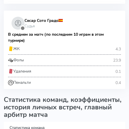
Сесар Сото Градо
Судья
⬤
В среднем за матч (по последним 10 играм в этом
турнире)
4.3
ЖК
23.9
Фолы
0.1
Удаления
0.4
Пенальти
Статистика команд, коэффициенты,
история личных встреч, главный
арбитр матча
Статистика команд