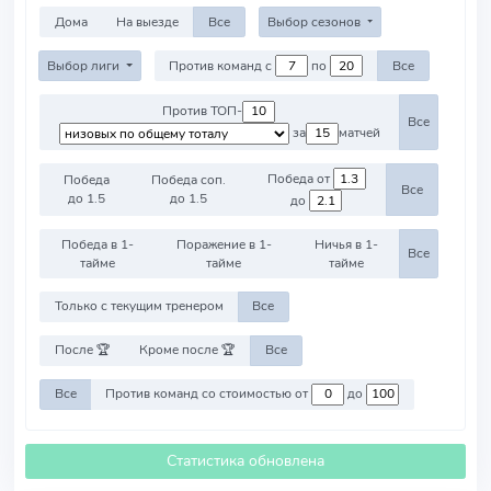
Дома
На выезде
Все
Выбор сезонов
Выбор лиги
Против команд с
по
Все
Против ТОП-
Все
за
матчей
Победа от
Победа
Победа соп.
Все
до 1.5
до 1.5
до
Победа в 1-
Поражение в 1-
Ничья в 1-
Все
тайме
тайме
тайме
Только с текущим тренером
Все
После 🏆
Кроме после 🏆
Все
Все
Против команд со стоимостью от
до
Статистика обновлена