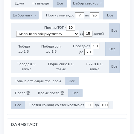
Дома
На выезде
Все
Выбор сезонов
Выбор лиги
Против команд с
по
Все
Против ТОП-
Все
за
матчей
Победа от
Победа
Победа соп.
Все
до 1.5
до 1.5
до
Победа в 1-
Поражение в 1-
Ничья в 1-
Все
тайме
тайме
тайме
Только с текущим тренером
Все
После 🏆
Кроме после 🏆
Все
Все
Против команд со стоимостью от
до
DARMSTADT