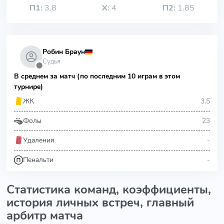
П1:
3.8
Х:
4
П2:
1.85
Робин Браун
Судья
⬤
В среднем за матч (по последним 10 играм в этом
турнире)
3.5
ЖК
23
Фолы
-
Удаления
-
Пенальти
Статистика команд, коэффициенты,
история личных встреч, главный
арбитр матча