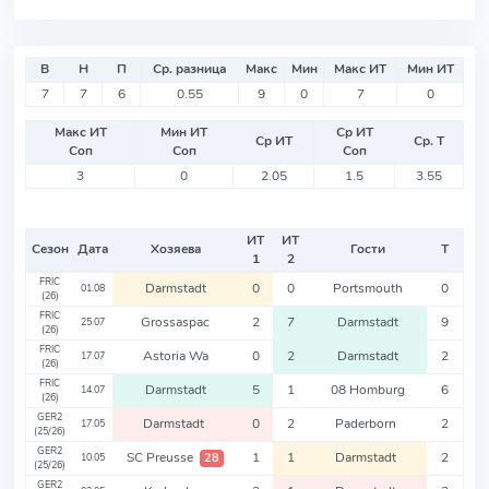
В
Н
П
Ср. разница
Макс
Мин
Макс ИТ
Мин ИТ
7
7
6
0.55
9
0
7
0
Макс ИТ
Мин ИТ
Ср ИТ
Ср ИТ
Ср. Т
Соп
Соп
Соп
3
0
2.05
1.5
3.55
ИТ
ИТ
Сезон
Дата
Хозяева
Гости
Т
1
2
FRIC
Darmstadt
0
0
Portsmouth
0
01.08
(26)
FRIC
Grossaspac
2
7
Darmstadt
9
25.07
(26)
FRIC
Astoria Wa
0
2
Darmstadt
2
17.07
(26)
FRIC
Darmstadt
5
1
08 Homburg
6
14.07
(26)
GER2
Darmstadt
0
2
Paderborn
2
17.05
(25/26)
GER2
SC Preusse
1
1
Darmstadt
2
28
10.05
(25/26)
GER2