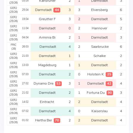
Karlsruher
2
1
Darmstadt
3
03.05
(25/26)
GER2
Darmstadt
3
3
Elversberg
6
44
25.04
(25/26)
GER2
Greuther F
3
2
Darmstadt
5
19.04
(25/26)
GER2
Darmstadt
0
2
Hannover
2
11.04
(25/26)
GER2
Arminia Bi
2
1
Darmstadt
3
04.04
(25/26)
FRIC
Darmstadt
4
2
Saarbrucke
6
26.03
(26)
GER2
Darmstadt
1
1
Schalke
2
21.03
(25/26)
GER2
Magdeburg
1
1
Darmstadt
2
13.03
(25/26)
GER2
Darmstadt
2
0
Holstein K
2
25
07.03
(25/26)
GER2
Dynamo Dre
3
1
Darmstadt
4
53
42
27.02
(25/26)
GER2
Darmstadt
2
1
Fortuna Du
3
90
21.02
(25/26)
GER2
Eintracht
2
2
Darmstadt
4
14.02
(25/26)
GER2
Darmstadt
4
0
Kaiserslau
4
07.02
(25/26)
GER2
Hertha Ber
2
2
Darmstadt
4
70
01.02
(25/26)