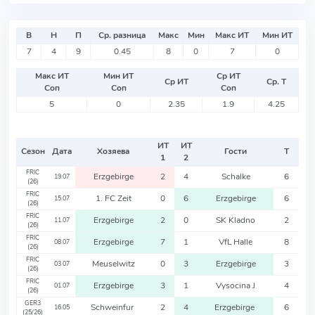
В
Н
П
Ср. разница
Макс
Мин
Макс ИТ
Мин ИТ
7
4
9
0.45
8
0
7
0
Макс ИТ
Мин ИТ
Ср ИТ
Ср ИТ
Ср. Т
Соп
Соп
Соп
5
0
2.35
1.9
4.25
ИТ
ИТ
Сезон
Дата
Хозяева
Гости
Т
1
2
FRIC
Erzgebirge
2
4
Schalke
6
19.07
(26)
FRIC
1. FC Zeit
0
6
Erzgebirge
6
15.07
(26)
FRIC
Erzgebirge
2
0
SK Kladno
2
11.07
(26)
FRIC
Erzgebirge
7
1
VfL Halle
8
08.07
(26)
FRIC
Meuselwitz
0
3
Erzgebirge
3
03.07
(26)
FRIC
Erzgebirge
3
1
Vysocina J
4
01.07
(26)
GER3
Schweinfur
2
4
Erzgebirge
6
16.05
(25/26)