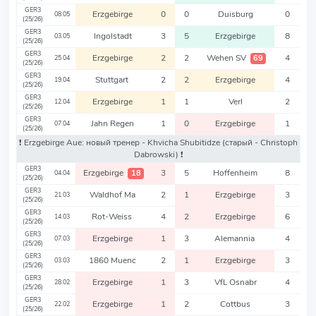
GER3
Erzgebirge
0
0
Duisburg
0
08.05
(25/26)
GER3
Ingolstadt
3
5
Erzgebirge
8
03.05
(25/26)
GER3
Erzgebirge
2
2
Wehen SV
4
69
25.04
(25/26)
GER3
Stuttgart
2
2
Erzgebirge
4
19.04
(25/26)
GER3
Erzgebirge
1
1
Verl
2
12.04
(25/26)
GER3
Jahn Regen
1
0
Erzgebirge
1
07.04
(25/26)
❗️ Erzgebirge Aue: новый тренер - Khvicha Shubitidze
(старый - Christoph
Dabrowski)
❗️
GER3
Erzgebirge
3
5
Hoffenheim
8
18
04.04
(25/26)
GER3
Waldhof Ma
2
1
Erzgebirge
3
21.03
(25/26)
GER3
Rot-Weiss
4
2
Erzgebirge
6
14.03
(25/26)
GER3
Erzgebirge
1
3
Alemannia
4
07.03
(25/26)
GER3
1860 Muenc
2
1
Erzgebirge
3
03.03
(25/26)
GER3
Erzgebirge
1
3
VfL Osnabr
4
28.02
(25/26)
GER3
Erzgebirge
1
2
Cottbus
3
22.02
(25/26)