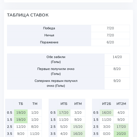
ТАБЛИЦА СТАВОК
Победа
7/20
Ничья
7/20
Поражение
6/20
Обе забили
14/20
(Голы)
Первые получили очко
8/20
(Голы)
Соперник первым получил
9/20
очко (Голы)
ТБ
ТМ
ИТБ
ИТМ
ИТ2Б
ИТ2М
0.5
19/20
1/20
0.5
17/20
3/20
0.5
16/20
4/20
1.5
19/20
1/20
1.5
11/20
9/20
1.5
11/20
9/20
2.5
12/20
8/20
2.5
5/20
15/20
2.5
3/20
17/20
3.5
9/20
11/20
3.5
4/20
16/20
3.5
0/20
20/20