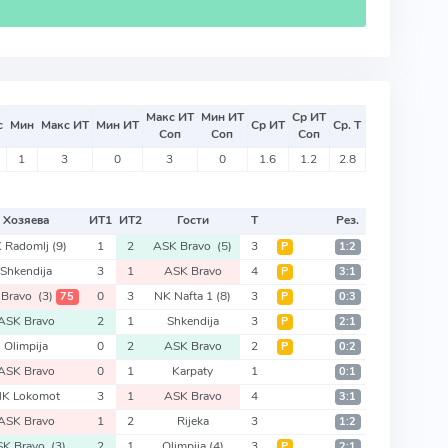
Макс ИТ
Мин ИТ
Ср ИТ
с
Мин
Макс ИТ
Мин ИТ
Ср ИТ
Ср. Т
Соп
Соп
Соп
1
3
0
3
0
1.6
1.2
2.8
Хозяева
ИТ
1
ИТ
2
Гости
Т
Рез.
 Radomlj
(9)
1
2
ASK Bravo
(5)
3
Р
1:2
Shkendija
3
1
ASK Bravo
4
Р
3:1
 Bravo
(3)
0
3
NK Nafta 1
(8)
3
75
Р
0:3
ASK Bravo
2
1
Shkendija
3
Р
2:1
Olimpija
0
2
ASK Bravo
2
Р
0:2
ASK Bravo
0
1
Karpaty
1
0:1
K Lokomot
3
1
ASK Bravo
4
3:1
ASK Bravo
1
2
Rijeka
3
1:2
SK Bravo
(3)
2
1
Olimpija
(4)
3
Р
2:1