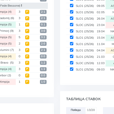
 Fede Bessone)
❗️
SLO1
(25/26)
09.05
A
impija
(4)
3
Р
2:1
SLO1
(25/26)
02.05
Radomlj
(6)
3
Р
2:1
SLO1
(25/26)
26.04
A
impija
(5)
1
Р
0:1
SLOC
(25/26)
23.04
Primorj
(9)
3
Р
3:0
SLO1
(25/26)
19.04
NK
impija
(5)
5
Р
3:2
SLO1
(25/26)
15.04
A
impija
(5)
2
Р
2:0
SLO1
(25/26)
11.04
M
Alumini
(7)
3
Р
2:1
SLO1
(25/26)
04.04
A
impija
(4)
0
Р
0:0
SLO1
(25/26)
21.03
 Bravo
(5)
3
Р
1:2
SLOC
(25/26)
12.03
impija
(4)
3
Р
1:2
SLO1
(25/26)
09.03
NK
ribor
(2)
0
Р
0:0
limpija
1
Р
1:0
ТАБЛИЦА СТАВОК
Победа
13/20