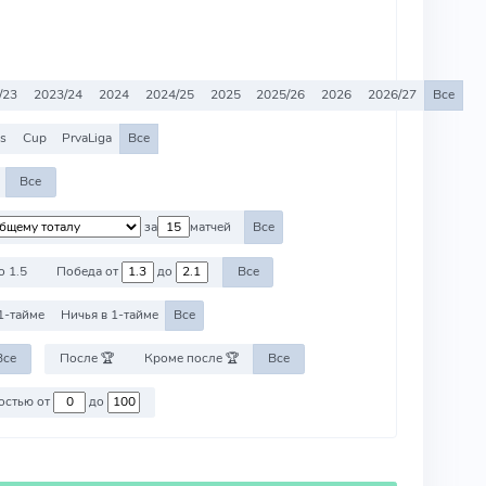
/23
2023/24
2024
2024/25
2025
2025/26
2026
2026/27
Все
es
Cup
PrvaLiga
Все
Все
за
матчей
Все
о 1.5
Победа от
до
Все
1-тайме
Ничья в 1-тайме
Все
Все
После 🏆
Кроме после 🏆
Все
Против команд со стоимостью от
до