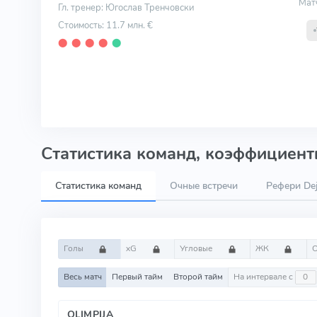
Мат
Гл. тренер: Югослав Тренчовски
Стоимость: 11.7 млн. €
⬤
⬤
⬤
⬤
⬤
Статистика команд, коэффициенты
Статистика команд
Очные встречи
Рефери Dej
Голы
xG
Угловые
ЖК
Весь матч
Первый тайм
Второй тайм
На интервале с
OLIMPIJA