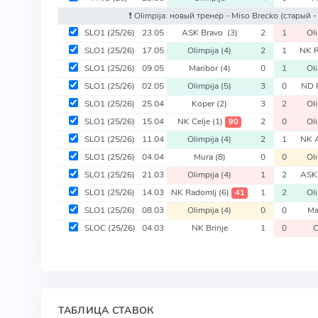
❗️ Olimpija: новый тренер - Miso Brecko
(старый -
SLO1
(25/26)
23.05
ASK Bravo
(3)
2
1
Ol
SLO1
(25/26)
17.05
Olimpija
(4)
2
1
NK 
SLO1
(25/26)
09.05
Maribor
(4)
0
1
Ol
SLO1
(25/26)
02.05
Olimpija
(5)
3
0
ND 
SLO1
(25/26)
25.04
Koper
(2)
3
2
Ol
SLO1
(25/26)
15.04
NK Celje
(1)
2
0
Ol
90
SLO1
(25/26)
11.04
Olimpija
(4)
2
1
NK 
SLO1
(25/26)
04.04
Mura
(8)
0
0
Ol
SLO1
(25/26)
21.03
Olimpija
(4)
1
2
ASK
SLO1
(25/26)
14.03
NK Radomlj
(6)
1
2
Ol
41
SLO1
(25/26)
08.03
Olimpija
(4)
0
0
Ma
SLOC
(25/26)
04.03
NK Brinje
1
0
O
ТАБЛИЦА СТАВОК