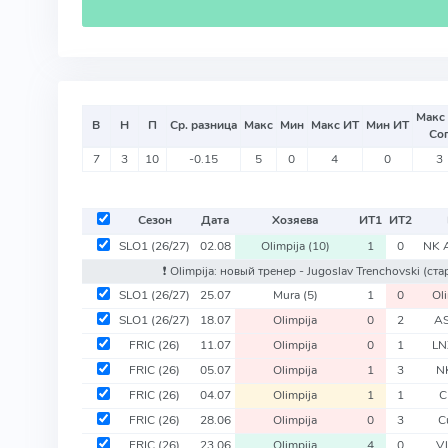
Макс
В
Н
П
Ср. разница
Макс
Мин
Макс ИТ
Мин ИТ
Со
7
3
10
-0.15
5
0
4
0
3
Сезон
Дата
Хозяева
ИТ
1
ИТ
2
SLO1
(26/27)
02.08
Olimpija
(10)
1
0
NK 
❗️ Olimpija: новый тренер - Jugoslav Trenchovski
(ста
SLO1
(26/27)
25.07
Mura
(5)
1
0
Ol
SLO1
(26/27)
18.07
Olimpija
0
2
AS
FRIC
(26)
11.07
Olimpija
0
1
LN
FRIC
(26)
05.07
Olimpija
1
3
N
FRIC
(26)
04.07
Olimpija
1
1
C
FRIC
(26)
28.06
Olimpija
0
3
C
FRIC
(26)
23.06
Olimpija
4
0
Vl