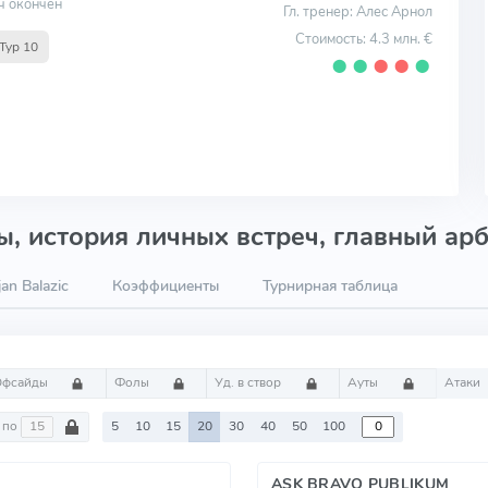
ч окончен
Гл. тренер: Алес Арнол
Стоимость: 4.3 млн. €
Тур 10
⬤
⬤
⬤
⬤
⬤
, история личных встреч, главный арб
an Balazic
Коэффициенты
Турнирная таблица
Офсайды
Фолы
Уд. в створ
Ауты
Атаки
по
5
10
15
20
30
40
50
100
ASK BRAVO PUBLIKUM