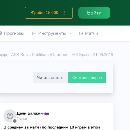
Войти
Фрибет 15 000
Прогнозы
Инструменты
Матчи
mpija - ASK Bravo Publikum (Олимпия - НК Браво) 21.09.2019
Читать статью
Смотреть видео
Деян Балажич
Судья
⬤
В среднем за матч (по последним 10 играм в этом