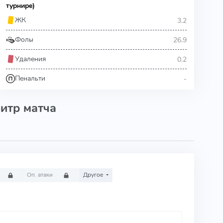
турнире)
3.2
ЖК
26.9
Фолы
0.2
Удаления
-
Пенальти
итр матча
Оп. атаки
Другое