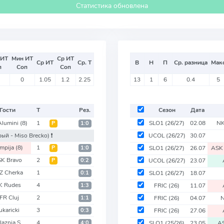
Статистика обновлена
 ИТ
Мин ИТ
Ср ИТ
Ср ИТ
Ср. Т
В
Н
П
Ср. разница
Мак
п
Соп
Соп
0
1.05
1.2
2.25
13
1
6
0.4
5
Гости
Т
Рез.
Сезон
Дата
Alumini
(8)
1
SLO1
(26/27)
02.08
NK
Р
1:0
рый - Miso Brecko)
❗️
UCOL
(26/27)
30.07
impija
(8)
1
Р
1:0
SLO1
(26/27)
26.07
ASK
K Bravo
2
Р
0:2
UCOL
(26/27)
23.07
Z Cherka
1
0:1
SLO1
(26/27)
18.07
K Rudes
4
1:3
FRIC
(26)
11.07
FR Cluj
2
1:1
FRIC
(26)
04.07
N
ukaricki
3
0:3
FRIC
(26)
27.06
laznia S
4
4:0
SLO1
(25/26)
23.05
A