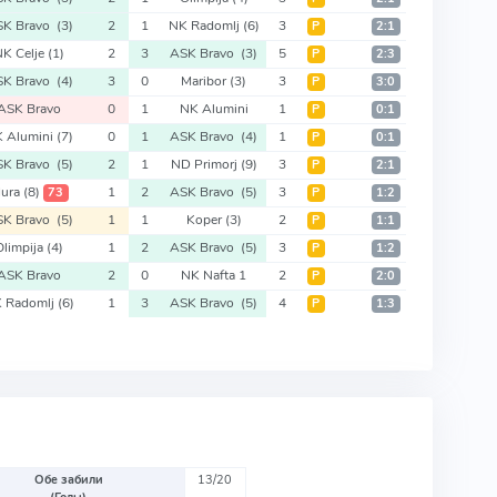
SK Bravo
(3)
2
1
NK Radomlj
(6)
3
Р
2:1
NK Celje
(1)
2
3
ASK Bravo
(3)
5
Р
2:3
SK Bravo
(4)
3
0
Maribor
(3)
3
Р
3:0
ASK Bravo
0
1
NK Alumini
1
Р
0:1
 Alumini
(7)
0
1
ASK Bravo
(4)
1
Р
0:1
SK Bravo
(5)
2
1
ND Primorj
(9)
3
Р
2:1
ura
(8)
1
2
ASK Bravo
(5)
3
73
Р
1:2
SK Bravo
(5)
1
1
Koper
(3)
2
Р
1:1
Olimpija
(4)
1
2
ASK Bravo
(5)
3
Р
1:2
ASK Bravo
2
0
NK Nafta 1
2
Р
2:0
 Radomlj
(6)
1
3
ASK Bravo
(5)
4
Р
1:3
Обе забили
13/20