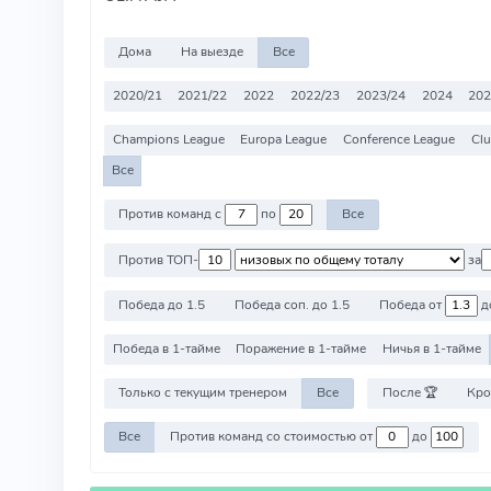
Дома
На выезде
Все
2020/21
2021/22
2022
2022/23
2023/24
2024
202
Champions League
Europa League
Conference League
Clu
Все
Против команд с
по
Все
Против ТОП-
за
Победа до 1.5
Победа соп. до 1.5
Победа от
д
Победа в 1-тайме
Поражение в 1-тайме
Ничья в 1-тайме
Только с текущим тренером
Все
После 🏆
Кро
Все
Против команд со стоимостью от
до