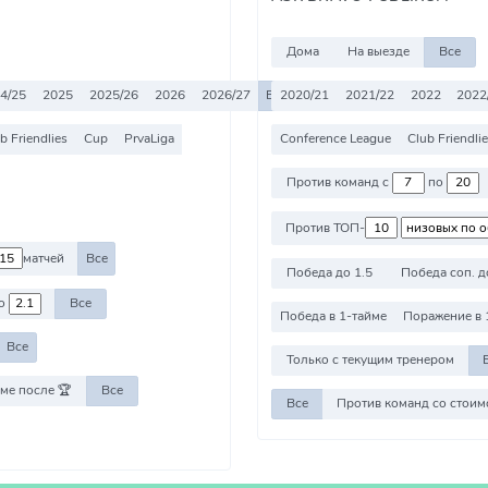
Дома
На выезде
Все
4/25
2025
2025/26
2026
2026/27
Все
2020/21
2021/22
2022
2022
b Friendlies
Cup
PrvaLiga
Conference League
Club Friendli
Против команд с
по
Против ТОП-
матчей
Все
Победа до 1.5
Победа соп. д
о
Все
Победа в 1-тайме
Поражение в 
Все
Только с текущим тренером
ме после 🏆
Все
Все