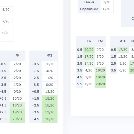
Ничья
1/20
Поражение
6/20
8/20
С
7/20
9/20
ТБ
ТМ
ИТБ
И
0.5
20/20
0/20
0.5
17/20
3
Ф
Ф2
1.5
17/20
3/20
1.5
12/20
8
2.5
14/20
6/20
2.5
3/20
17
-0.5
7/20
-0.5
10/20
3.5
4/20
16/20
3.5
0/20
20
-1.5
2/20
-1.5
4/20
4.5
1/20
19/20
-2.5
2/20
-2.5
1/20
5.5
0/20
20/20
-3.5
1/20
-3.5
0/20
-4.5
0/20
+0.5
13/20
+0.5
10/20
+1.5
18/20
+1.5
16/20
+2.5
18/20
+2.5
19/20
+3.5
19/20
+3.5
20/20
+4.5
20/20