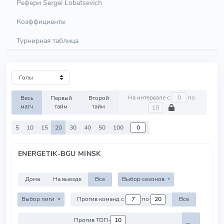
Рефери Sergei Lobatsevich
Коэффициенты
Турнирная таблица
На интервале с
по
Весь
Первый
Второй
матч
тайм
тайм
5
10
15
20
30
40
50
100
ENERGETIK-BGU MINSK
Дома
На выезде
Все
Выбор сезонов
Выбор лиги
Против команд с
по
Все
Против ТОП-