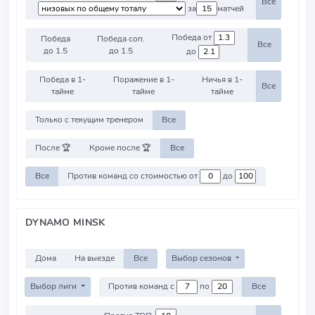
Все
за
матчей
Победа от
Победа
Победа соп.
Все
до 1.5
до 1.5
до
Победа в 1-
Поражение в 1-
Ничья в 1-
Все
тайме
тайме
тайме
Только с текущим тренером
Все
После 🏆
Кроме после 🏆
Все
Все
Против команд со стоимостью от
до
DYNAMO MINSK
Дома
На выезде
Все
Выбор сезонов
Выбор лиги
Против команд с
по
Все