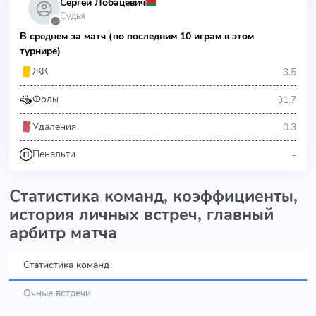
Сергей Лобацевич
Судья
⬤
В среднем за матч (по последним 10 играм в этом
турнире)
3.5
ЖК
31.7
Фолы
0.3
Удаления
-
Пенальти
Статистика команд, коэффициенты,
история личных встреч, главный
арбитр матча
Статистика команд
Очные встречи