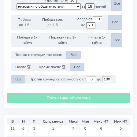
Против ТОП-
Все
за
матчей
Победа от
Победа
Победа соп.
Все
до 1.5
до 1.5
до
Победа в 1-
Поражение в 1-
Ничья в 1-
Все
тайме
тайме
тайме
Только с текущим тренером
Все
После 🏆
Кроме после 🏆
Все
Все
Против команд со стоимостью от
до
Статистика обновлена
В
Н
П
Ср. разница
Макс
Мин
Макс ИТ
Мин ИТ
11
6
3
1
7
0
6
0