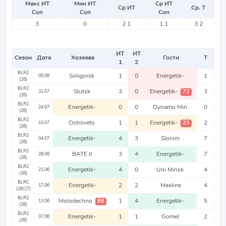
Макс ИТ
Мин ИТ
Ср ИТ
Ср ИТ
Ср. Т
Соп
Соп
Соп
3
0
2.1
1.1
3.2
ИТ
ИТ
Сезон
Дата
Хозяева
Гости
Т
1
2
BLR2
Soligorsk
1
0
Energetik-
1
05.08
(26)
BLR2
Slutsk
3
0
Energetik-
3
72
31.07
(26)
BLR2
Energetik-
0
0
Dynamo Min
0
24.07
(26)
BLR2
Ostrovets
1
1
Energetik-
2
23
10.07
(26)
BLR2
Energetik-
4
3
Slonim
7
04.07
(26)
BLR2
BATE II
3
4
Energetik-
7
28.06
(26)
BLR2
Energetik-
4
0
Uni Minsk
4
21.06
(26)
BLRC
Energetik-
2
2
Maxline
4
17.06
(26/27)
BLR2
Molodechno
1
4
Energetik-
5
88
13.06
(26)
BLR2
Energetik-
1
1
Gomel
2
07.06
(26)