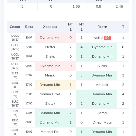
3
0
1.65
0.8
2.45
ИТ
ИТ
Сезон
Дата
Хозяева
Гости
Т
1
2
UCOL
Dynamo Min
0
1
Neftci
1
90
30.07
(26/27)
UCOL
Neftci
2
4
Dynamo Min
6
22.07
(26/27)
UCOL
Sileks
0
1
Dynamo Min
1
16.07
(26/27)
UCOL
Dynamo Min
0
1
Sileks
1
09.07
(26/27)
BLR1
Minsk
0
3
Dynamo Min
3
02.07
(26)
BLR1
Dynamo Min
1
1
Vitebsk
2
27.06
(26)
BLR1
Neman Grod
1
3
Dynamo Min
4
21.06
(26)
BLRC
Slutsk
0
2
Dynamo Min
2
17.06
(26/27)
BLR1
Dynamo Min
2
1
Gomel
3
13.06
(26)
FRIC
Dynamo Min
1
0
Dnepr Mogi
1
06.06
(26)
BLR1
Arsenal Dz
0
1
Dynamo Min
1
30.05
(26)