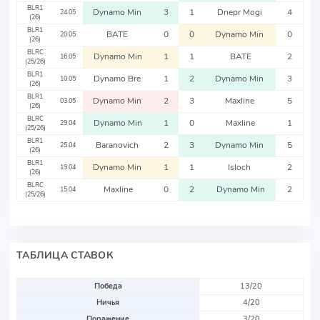
BLR1
Dynamo Min
3
1
Dnepr Mogi
4
24.05
(26)
BLR1
BATE
0
0
Dynamo Min
0
20.05
(26)
BLRC
Dynamo Min
1
1
BATE
2
16.05
(25/26)
BLR1
Dynamo Bre
1
2
Dynamo Min
3
10.05
(26)
BLR1
Dynamo Min
2
3
Maxline
5
03.05
(26)
BLRC
Dynamo Min
1
0
Maxline
1
29.04
(25/26)
BLR1
Baranovich
2
3
Dynamo Min
5
25.04
(26)
BLR1
Dynamo Min
1
1
Isloch
2
19.04
(26)
BLRC
Maxline
0
2
Dynamo Min
2
15.04
(25/26)
ТАБЛИЦА СТАВОК
Победа
13/20
Ничья
4/20
Поражение
3/20