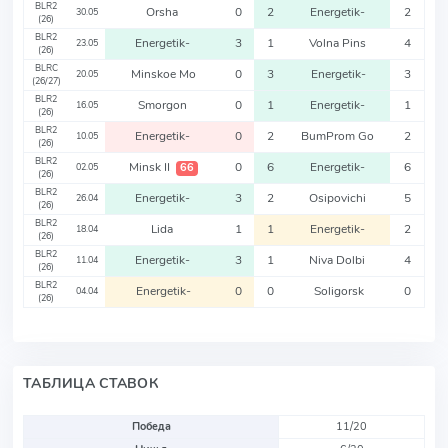
BLR2
Orsha
0
2
Energetik-
2
30.05
(26)
BLR2
Energetik-
3
1
Volna Pins
4
23.05
(26)
BLRC
Minskoe Mo
0
3
Energetik-
3
20.05
(26/27)
BLR2
Smorgon
0
1
Energetik-
1
16.05
(26)
BLR2
Energetik-
0
2
BumProm Go
2
10.05
(26)
BLR2
Minsk II
0
6
Energetik-
6
66
02.05
(26)
BLR2
Energetik-
3
2
Osipovichi
5
26.04
(26)
BLR2
Lida
1
1
Energetik-
2
18.04
(26)
BLR2
Energetik-
3
1
Niva Dolbi
4
11.04
(26)
BLR2
Energetik-
0
0
Soligorsk
0
04.04
(26)
ТАБЛИЦА СТАВОК
Победа
11/20