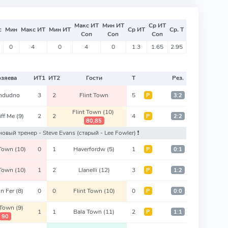
Макс ИТ
Мин ИТ
Ср ИТ
с
Мин
Макс ИТ
Мин ИТ
Ср ИТ
Ср. Т
Соп
Соп
Соп
0
4
0
4
0
1.3
1.65
2.95
озяева
ИТ
1
ИТ
2
Гости
Т
Рез.
andudno
3
2
Flint Town
5
Р
3:2
Flint Town
(10)
iff Me
(9)
2
2
4
Р
2:2
80,85
: новый тренер - Steve Evans
(старый - Lee Fowler)
❗️
 Town
(10)
0
1
Haverfordw
(5)
1
Р
0:1
 Town
(10)
1
2
Llanelli
(12)
3
Р
1:2
on Fer
(8)
0
0
Flint Town
(10)
0
Р
0:0
t Town
(9)
1
1
Bala Town
(11)
2
Р
1:1
90