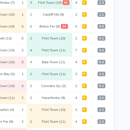
rfordw
(7)
1
3
Flint Town
(10)
4
86
Р
1:3
 Town
(10)
1
1
Cardiff Me
(9)
2
Р
1:1
 Town
(10)
0
0
Briton Fer
(9)
0
90
Р
0:0
elli
(12)
0
2
Flint Town
(10)
2
Р
0:2
 Town
(10)
3
4
Flint Town
(11)
7
Р
3:4
 Town
(10)
0
4
Bala Town
(11)
4
Р
0:4
yn Bay
(5)
1
2
Flint Town
(11)
3
Р
1:2
 Town
(10)
0
2
Connahs Qu
(2)
2
Р
0:2
 Town
(11)
2
2
Haverfordw
(9)
4
Р
2:2
narfon
(4)
1
1
Flint Town
(10)
2
Р
1:1
on Fer
(9)
2
2
Flint Town
(11)
4
Р
2:2