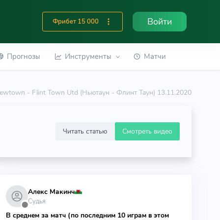
Войти
Фрибет 15 000
Прогнозы
Инструменты
Матчи
ewtown - Flint Town Utd (Ньютаун - Флинт Таун) 13.11.2020
Читать статью
Смотреть видео
Алекс Макинч
Судья
⬤
В среднем за матч (по последним 10 играм в этом