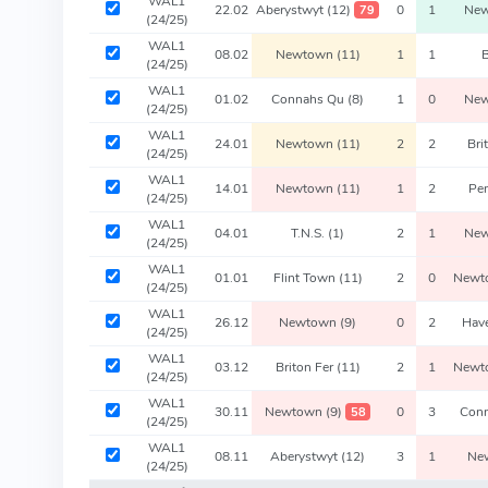
WAL1
22.02
Aberystwyt
(12)
0
1
Ne
79
(24/25)
WAL1
08.02
Newtown
(11)
1
1
B
(24/25)
WAL1
01.02
Connahs Qu
(8)
1
0
Ne
(24/25)
WAL1
24.01
Newtown
(11)
2
2
Bri
(24/25)
WAL1
14.01
Newtown
(11)
1
2
Pe
(24/25)
WAL1
04.01
T.N.S.
(1)
2
1
Ne
(24/25)
WAL1
01.01
Flint Town
(11)
2
0
New
(24/25)
WAL1
26.12
Newtown
(9)
0
2
Hav
(24/25)
WAL1
03.12
Briton Fer
(11)
2
1
New
(24/25)
WAL1
30.11
Newtown
(9)
0
3
Con
58
(24/25)
WAL1
08.11
Aberystwyt
(12)
3
1
Ne
(24/25)