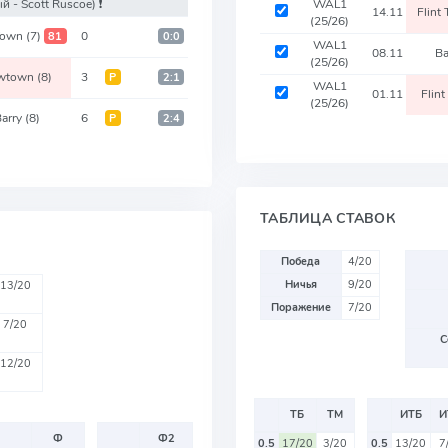
ый - Scott Ruscoe)
❗️
WAL1
14.11
Flint
(25/26)
Town
(7)
0
81
0:0
WAL1
08.11
Ba
(25/26)
wtown
(8)
3
Р
2:1
WAL1
01.11
Flin
(25/26)
arry
(8)
6
Р
2:4
ТАБЛИЦА СТАВОК
Победа
4/20
Ничья
9/20
13/20
Поражение
7/20
7/20
С
12/20
ТБ
ТМ
ИТБ
И
Ф
Ф2
0.5
17/20
3/20
0.5
13/20
7