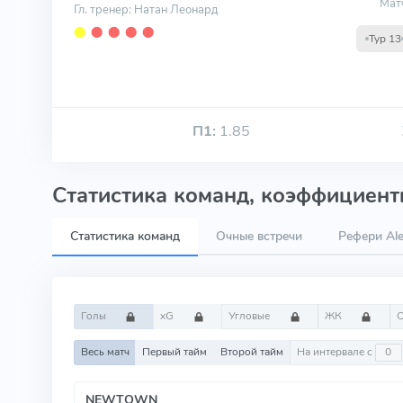
Мат
Гл. тренер: Натан Леонард
⬤
⬤
⬤
⬤
⬤
Тур 13
П1:
1.85
Статистика команд, коэффициенты
Статистика команд
Очные встречи
Рефери Ale
Голы
xG
Угловые
ЖК
Весь матч
Первый тайм
Второй тайм
На интервале с
NEWTOWN