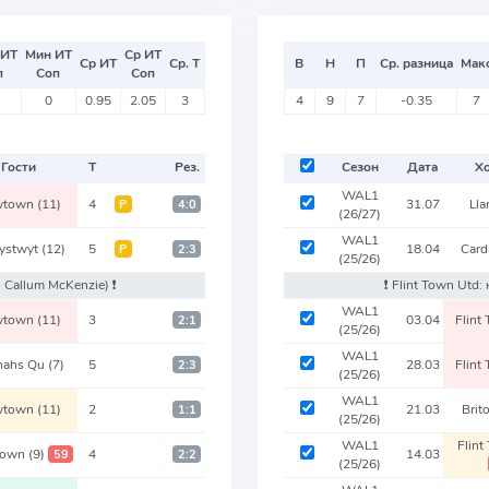
 ИТ
Мин ИТ
Ср ИТ
Ср ИТ
Ср. Т
В
Н
П
Ср. разница
Мак
п
Соп
Соп
0
0.95
2.05
3
4
9
7
-0.35
7
Гости
Т
Рез.
Сезон
Дата
Х
WAL1
wtown
(11)
4
31.07
Ll
Р
4:0
(26/27)
WAL1
ystwyt
(12)
5
18.04
Card
Р
2:3
(25/26)
- Callum McKenzie)
❗️
❗️ Flint Town Utd
WAL1
wtown
(11)
3
03.04
Flint
2:1
(25/26)
WAL1
nahs Qu
(7)
5
28.03
Flint
2:3
(25/26)
WAL1
wtown
(11)
2
21.03
Brit
1:1
(25/26)
WAL1
Flin
 Town
(9)
4
14.03
59
2:2
(25/26)