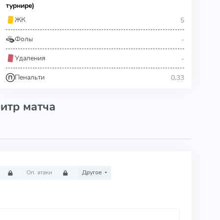
турнире)
5
ЖК
-
Фолы
-
Удаления
0.33
Пенальти
итр матча
Оп. атаки
Другое