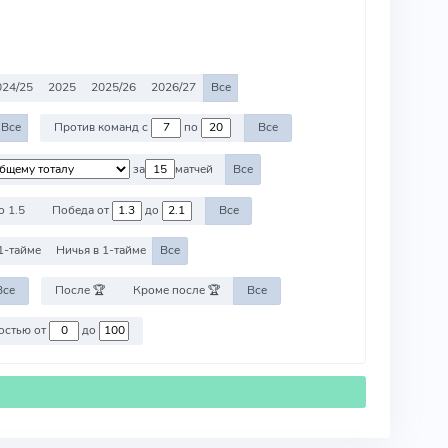
024/25
2025
2025/26
2026/27
Все
Все
Против команд с
по
Все
за
матчей
Все
о 1.5
Победа от
до
Все
1-тайме
Ничья в 1-тайме
Все
Все
После 🏆
Кроме после 🏆
Все
Против команд со стоимостью от
до