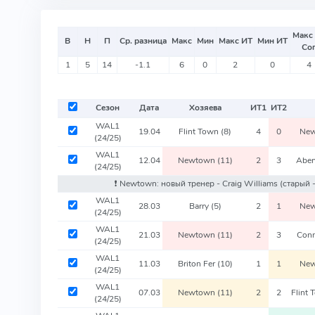
Макс
В
Н
П
Ср. разница
Макс
Мин
Макс ИТ
Мин ИТ
Со
1
5
14
-1.1
6
0
2
0
4
Сезон
Дата
Хозяева
ИТ
1
ИТ
2
WAL1
19.04
Flint Town
(8)
4
0
Ne
(24/25)
WAL1
12.04
Newtown
(11)
2
3
Aber
(24/25)
❗️ Newtown: новый тренер - Craig Williams
(старый 
WAL1
28.03
Barry
(5)
2
1
Ne
(24/25)
WAL1
21.03
Newtown
(11)
2
3
Con
(24/25)
WAL1
11.03
Briton Fer
(10)
1
1
Ne
(24/25)
WAL1
07.03
Newtown
(11)
2
2
Flint
(24/25)