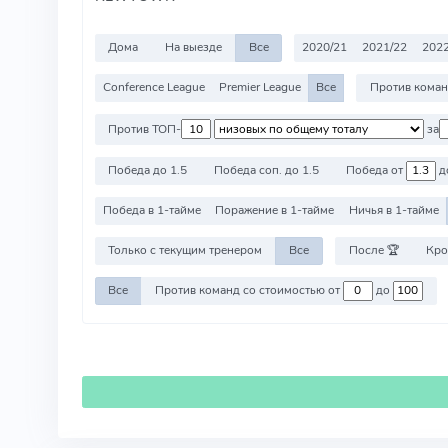
Дома
На выезде
Все
2020/21
2021/22
2022
Conference League
Premier League
Все
Против ТОП-
за
Победа до 1.5
Победа соп. до 1.5
Победа от
д
Победа в 1-тайме
Поражение в 1-тайме
Ничья в 1-тайме
Только с текущим тренером
Все
После 🏆
Кро
Все
Против команд со стоимостью от
до