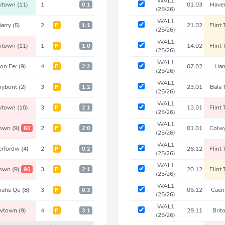
WAL1
wtown
(11)
1
01.03
Have
0:1
(25/26)
WAL1
arry
(5)
2
21.02
Flint
Р
1:1
(25/26)
WAL1
wtown
(11)
1
14.02
Flint
Р
1:0
(25/26)
WAL1
ton Fer
(9)
4
07.02
Llan
Р
2:2
(25/26)
WAL1
nybont
(2)
3
23.01
Bala
Р
1:2
(25/26)
WAL1
wtown
(10)
3
13.01
Flint
Р
2:1
(25/26)
WAL1
town
(9)
2
01.01
Colw
60
Р
2:0
(25/26)
WAL1
erfordw
(4)
2
26.12
Flint
Р
0:2
(25/26)
WAL1
town
(9)
3
20.12
Flint
90
Р
2:1
(25/26)
WAL1
nahs Qu
(8)
3
05.12
Caer
Р
0:3
(25/26)
WAL1
wtown
(9)
4
29.11
Brit
Р
3:1
(25/26)