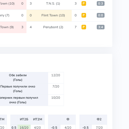
 Town
(10)
0
3
T.N.S.
(1)
3
Р
0:3
rry
(7)
0
0
Flint Town
(10)
0
Р
0:0
t Town
(9)
3
4
Penybont
(2)
7
Р
3:4
Обе забили
12/20
(Голы)
Первые получили очко
7/20
(Голы)
оперник первым получил
10/20
очко (Голы)
ТМ
ИТ2Б
ИТ2М
Ф
Ф2
/20
0.5
16/20
4/20
-0.5
4/20
-0.5
7/20