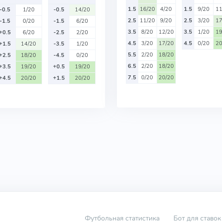
1.5
16/20
4/20
1.5
9/20
11
-0.5
1/20
-0.5
14/20
2.5
11/20
9/20
2.5
3/20
17
-1.5
0/20
-1.5
6/20
3.5
8/20
12/20
3.5
1/20
19
+0.5
6/20
-2.5
2/20
4.5
3/20
17/20
4.5
0/20
20
+1.5
14/20
-3.5
1/20
5.5
2/20
18/20
+2.5
18/20
-4.5
0/20
6.5
2/20
18/20
+3.5
19/20
+0.5
19/20
7.5
0/20
20/20
+4.5
20/20
+1.5
20/20
Футбольная статистика
Бот для ставок