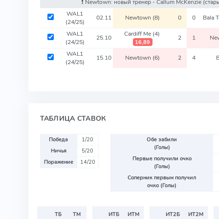
❗️ Newtown: новый тренер - Callum McKenzie
(стар
WAL1
02.11
Newtown
(8)
0
0
Bala 
(24/25)
WAL1
Cardiff Me
(4)
25.10
2
1
Ne
(24/25)
16,89
WAL1
15.10
Newtown
(6)
2
4
B
(24/25)
ТАБЛИЦА СТАВОК
Победа
1/20
Обе забили
(Голы)
Ничья
5/20
Первые получили очко
Поражение
14/20
(Голы)
Соперник первым получил
очко (Голы)
ТБ
ТМ
ИТБ
ИТМ
ИТ2Б
ИТ2М