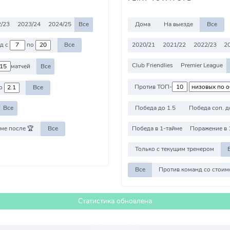
/23
2023/24
2024/25
Все
Дома
На выезде
Все
2020/21
2021/22
2022/23
2
Против команд с
по
Все
Club Friendlies
Premier League
матчей
Все
Против ТОП-
о
Все
Победа до 1.5
Победа соп. д
Все
ме после 🏆
Все
Победа в 1-тайме
Поражение в 
Только с текущим тренером
Все
Статистика обновлена