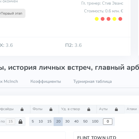
ч окончен
Гл. тренер: Стив Эванс
Стоимость: 0.6 млн. €
Первый этап
⬤
⬤
⬤
⬤
⬤
Х:
3.6
П2:
3.6
, история личных встреч, главный арб
x McInch
Коэффициенты
Турнирная таблица
Офсайды
Фолы
Уд. в створ
Ауты
Атаки
по
5
10
15
20
30
40
50
100
FLINT TOWN UTD