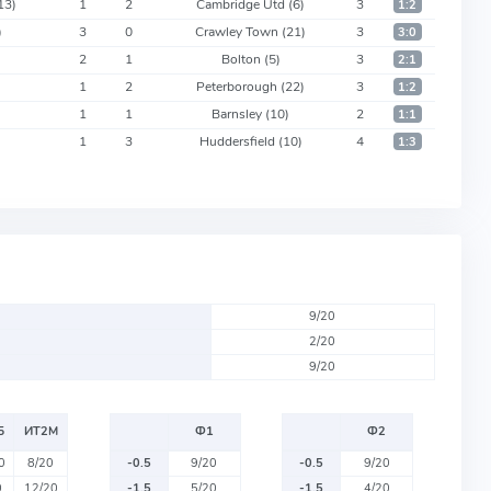
13)
1
2
Cambridge Utd
(6)
3
1:2
)
3
0
Crawley Town
(21)
3
3:0
2
1
Bolton
(5)
3
2:1
1
2
Peterborough
(22)
3
1:2
1
1
Barnsley
(10)
2
1:1
1
3
Huddersfield
(10)
4
1:3
9/20
2/20
9/20
Б
ИТ2М
Ф1
Ф2
0
8/20
-0.5
9/20
-0.5
9/20
0
12/20
-1.5
5/20
-1.5
4/20