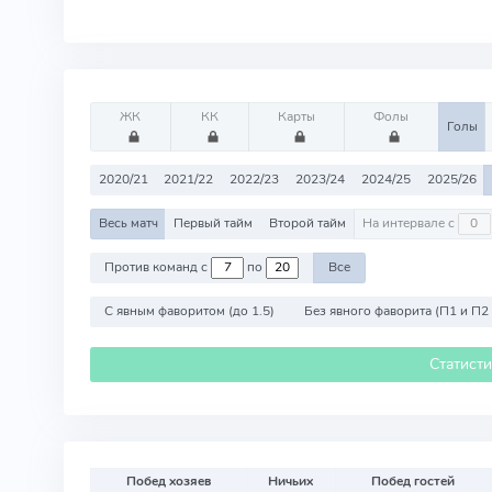
ЖК
КК
Карты
Фолы
Голы
2020/21
2021/22
2022/23
2023/24
2024/25
2025/26
Весь матч
Первый тайм
Второй тайм
На интервале с
Против команд с
по
Все
С явным фаворитом (до 1.5)
Без явного фаворита (П1 и П2
Статист
Побед хозяев
Ничьих
Побед гостей