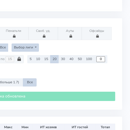
Пенальти
Своб. уд.
Ауты
Офсайды
Все
Выбор лиги
по
5
10
15
20
30
40
50
100
 больше 1.7)
Все
ика обновлена
Макс
Мин
ИТ хозяев
ИТ гостей
Тотал