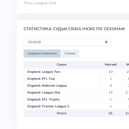
Лига: League One
СТАТИСТИКА СУДЬИ CRAIG HICKS ПО СЕЗОНАМ
Средние значения
Суммы
Сезон
Матчей
England: League Two
10
2
England: EFL Cup
1
England: National League
4
England: League One
14
2
England: EFL Trophy
1
England: Premier League 2
1
Итого
31
2