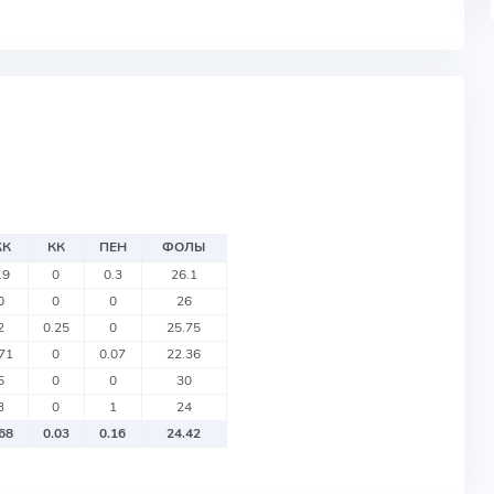
ЖК
КК
ПЕН
ФОЛЫ
.9
0
0.3
26.1
0
0
0
26
2
0.25
0
25.75
.71
0
0.07
22.36
5
0
0
30
3
0
1
24
.68
0.03
0.16
24.42