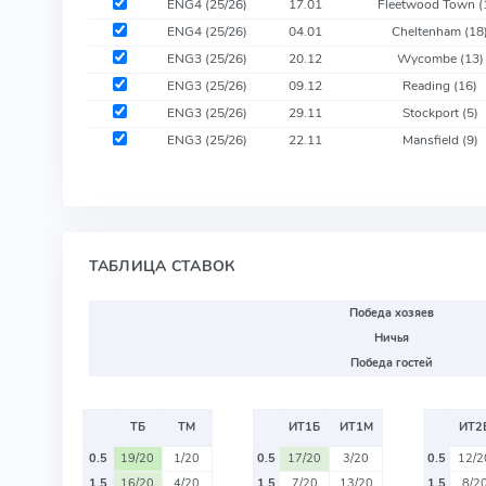
ENG4 (25/26)
17.01
Fleetwood Town
(
ENG4 (25/26)
04.01
Cheltenham
(18
ENG3 (25/26)
20.12
Wycombe
(13)
ENG3 (25/26)
09.12
Reading
(16)
ENG3 (25/26)
29.11
Stockport
(5)
ENG3 (25/26)
22.11
Mansfield
(9)
ТАБЛИЦА СТАВОК
Победа хозяев
Ничья
Победа гостей
ТБ
ТМ
ИТ1Б
ИТ1М
ИТ2
0.5
19/20
1/20
0.5
17/20
3/20
0.5
12/2
1.5
16/20
4/20
1.5
7/20
13/20
1.5
8/2