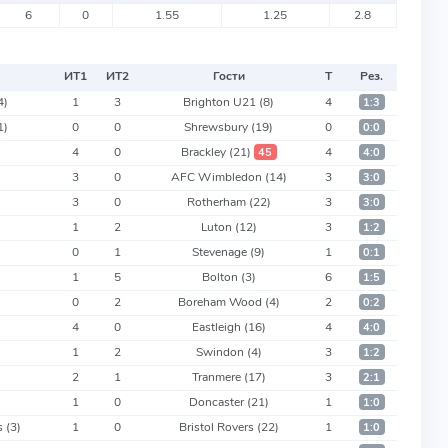
6
0
1.55
1.25
2.8
ИТ
1
ИТ
2
Гости
Т
Рез.
4)
1
3
Brighton U21
(8)
4
1:3
1)
0
0
Shrewsbury
(19)
0
0:0
)
4
0
Brackley
(21)
4
45
4:0
3
0
AFC Wimbledon
(14)
3
3:0
3
0
Rotherham
(22)
3
3:0
1
2
Luton
(12)
3
1:2
0
1
Stevenage
(9)
1
0:1
1
5
Bolton
(3)
6
1:5
0
2
Boreham Wood
(4)
2
0:2
)
4
0
Eastleigh
(16)
4
4:0
1
2
Swindon
(4)
3
1:2
2
1
Tranmere
(17)
3
2:1
1
0
Doncaster
(21)
1
1:0
s
(3)
1
0
Bristol Rovers
(22)
1
1:0