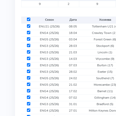
9
2
9
Сезон
Дата
Хозяева
ENU21 (25/26)
08.05
Tottenham U21
(
ENG4 (25/26)
18.04
Crawley Town
(2
ENG5 (25/26)
03.04
Forest Green
(6
ENG3 (25/26)
28.03
Stockport
(6)
ENG3 (25/26)
21.03
Lincoln
(1)
ENG3 (25/26)
14.03
Wycombe
(9)
ENG3 (25/26)
07.03
Burton
(17)
ENG3 (25/26)
28.02
Exeter
(15)
ENG5 (25/26)
24.02
Southend
(7)
ENG5 (25/26)
21.02
Morecambe
(23
ENG4 (25/26)
17.02
Barnet
(11)
ENG4 (25/26)
07.02
Gillingham
(14)
ENG3 (25/26)
31.01
Bradford
(5)
ENG4 (25/26)
27.01
Milton Keynes Don