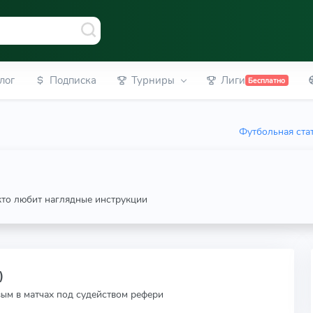
лог
Подписка
Турниры
Лиги
Бесплатно
Футбольная ста
 кто любит наглядные инструкции
)
вым в матчах под судейством рефери