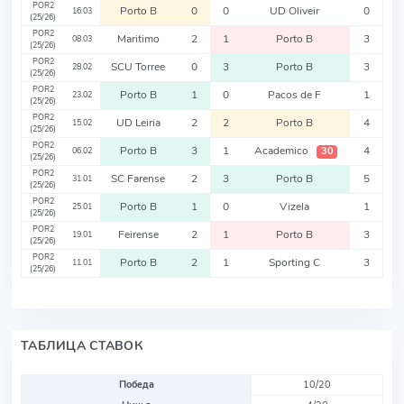
POR2
Porto B
0
0
UD Oliveir
0
16.03
(25/26)
POR2
Maritimo
2
1
Porto B
3
08.03
(25/26)
POR2
SCU Torree
0
3
Porto B
3
28.02
(25/26)
POR2
Porto B
1
0
Pacos de F
1
23.02
(25/26)
POR2
UD Leiria
2
2
Porto B
4
15.02
(25/26)
POR2
Porto B
3
1
Academico
4
30
06.02
(25/26)
POR2
SC Farense
2
3
Porto B
5
31.01
(25/26)
POR2
Porto B
1
0
Vizela
1
25.01
(25/26)
POR2
Feirense
2
1
Porto B
3
19.01
(25/26)
POR2
Porto B
2
1
Sporting C
3
11.01
(25/26)
ТАБЛИЦА СТАВОК
Победа
10/20