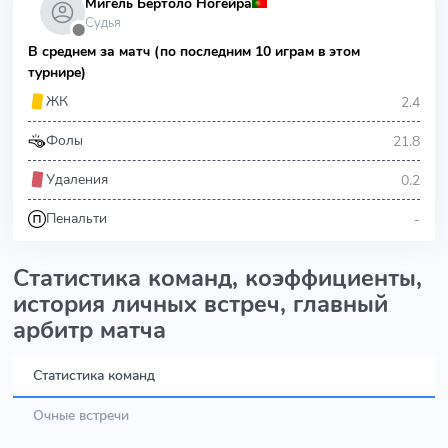
Мигель Бертоло Ногейра
Судья
⬤
В среднем за матч (по последним 10 играм в этом
турнире)
2.4
ЖК
21.8
Фолы
0.2
Удаления
-
Пенальти
Статистика команд, коэффициенты,
история личных встреч, главный
арбитр матча
Статистика команд
Очные встречи