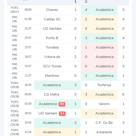
1
2
POR2
Chaves
1
4
Academica
5
08.08
(26/27)
FRIC
Caldas SC
2
2
Academica
4
01.08
(26)
FRIC
UD Santare
0
0
Academica
0
31.07
(26)
FRIC
Porto B
1
3
Academica
4
25.07
(26)
FRIC
Tondela
2
1
Academica
3
22.07
(26)
FRIC
Vitoria de
2
0
Academica
2
18.07
(26)
FRIC
SCU Torree
5
0
Academica
5
15.07
(26)
FRIC
Maritimo
0
1
Academica
1
11.07
(26)
POR3
Academica
3
0
Trofense
3
16.05
(25/26)
POR3
CD Mafra
3
3
Academica
6
09.05
(25/26)
POR3
Academica
1
0
Varzim
1
90
03.05
(25/26)
POR3
UD Santare
1
1
Academica
2
24
26.04
(25/26)
POR3
Academica
2
1
C.F. Os Be
3
19.04
(25/26)
POR3
Academica
1
1
Amarante
2
12.04
(25/26)