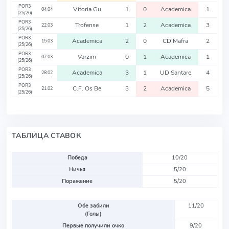
POR3
Vitoria Gu
1
0
Academica
1
04.04
(25/26)
POR3
Trofense
1
2
Academica
3
22.03
(25/26)
POR3
Academica
2
0
CD Mafra
2
15.03
(25/26)
POR3
Varzim
0
1
Academica
1
07.03
(25/26)
POR3
Academica
3
1
UD Santare
4
28.02
(25/26)
POR3
C.F. Os Be
3
2
Academica
5
21.02
(25/26)
ТАБЛИЦА СТАВОК
Победа
10/20
Ничья
5/20
Поражение
5/20
Обе забили
11/20
(Голы)
Первые получили очко
9/20