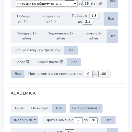
Все
за
матчей
Победа от
Победа
Победа соп.
Все
до 1.5
до 1.5
до
Победа в 1-
Поражение в 1-
Ничья в 1-
Все
тайме
тайме
тайме
Только с текущим тренером
Все
После 🏆
Кроме после 🏆
Все
Все
Против команд со стоимостью от
до
ACADEMICA
Дома
На выезде
Все
Выбор сезонов
Выбор лиги
Против команд с
по
Все