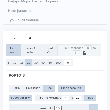
Рефери Miguel Bertolo Nogueira
Коэффициенты
Турнирная таблица
На интервале с
по
Весь
Первый
Второй
матч
тайм
тайм
5
10
15
20
30
40
50
100
PORTO B
Дома
На выезде
Все
Выбор сезонов
Выбор лиги
Против команд с
по
Все
Против ТОП-