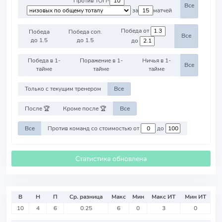
Против ТОП-
Все
за
матчей
Победа от
Победа
Победа соп.
Все
до 1.5
до 1.5
до
Победа в 1-
Поражение в 1-
Ничья в 1-
Все
тайме
тайме
тайме
Только с текущим тренером
Все
После 🏆
Кроме после 🏆
Все
Все
Против команд со стоимостью от
до
Статистика обновлена
В
Н
П
Ср. разница
Макс
Мин
Макс ИТ
Мин ИТ
10
4
6
0.25
6
0
3
0