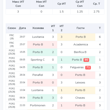
Макс ИТ
Мин ИТ
Ср ИТ
Ср ИТ
Ср. Т
Соп
Соп
Соп
3
0
1.5
1.25
2.75
ИТ
ИТ
Сезон
Дата
Хозяева
Гости
Т
1
2
FRIC
Lusitania
3
3
Porto B
6
29.07
(26)
FRIC
Porto B
1
3
Academica
4
25.07
(26)
POR2
Porto B
2
0
Benfica B
2
15.05
(25/26)
POR2
Sporting C
0
1
Porto B
1
90
09.05
(25/26)
POR2
Porto B
1
0
Felgueiras
1
71
04.05
(25/26)
POR2
Penafiel
3
0
Porto B
3
26.04
(25/26)
POR2
Porto B
0
3
Leixoes
3
20.04
(25/26)
POR2
Lusitania
1
1
Porto B
2
13.04
(25/26)
POR2
Porto B
3
0
Chaves
3
06.04
(25/26)
POR2
Portimonen
2
1
Porto B
3
21.03
(25/26)