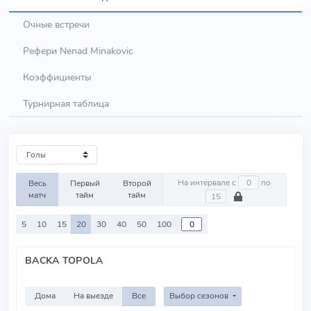
Очные встречи
Рефери Nenad Minakovic
Коэффициенты
Турнирная таблица
На интервале с
по
Весь
Первый
Второй
матч
тайм
тайм
5
10
15
20
30
40
50
100
BACKA TOPOLA
Дома
На выезде
Все
Выбор сезонов