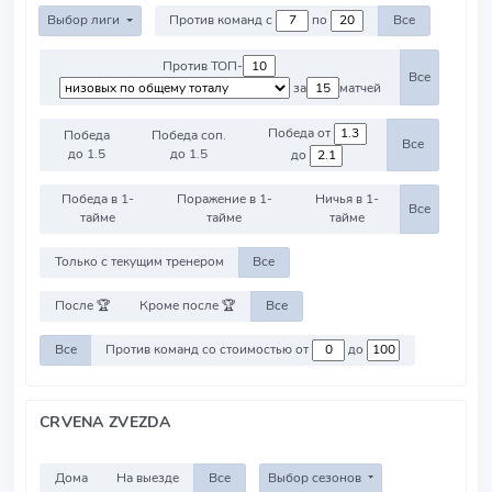
Выбор лиги
Против команд с
по
Все
Против ТОП-
Все
за
матчей
Победа от
Победа
Победа соп.
Все
до 1.5
до 1.5
до
Победа в 1-
Поражение в 1-
Ничья в 1-
Все
тайме
тайме
тайме
Только с текущим тренером
Все
После 🏆
Кроме после 🏆
Все
Все
Против команд со стоимостью от
до
CRVENA ZVEZDA
Дома
На выезде
Все
Выбор сезонов