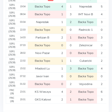
(25/26)
SER1
Backa Topo
4
1
Napredak
5
19.04
(25/26)
SER1
Backa Topo
1
3
IMT Novi B
4
08.04
(25/26)
SER1
Napredak
1
2
Backa Topo
3
03.04
(25/26)
SER1
Backa Topo
0
0
Radnicki 1
0
22.03
(25/26)
SER1
Partizan B
2
1
Backa Topo
3
14.03
(25/26)
SER1
Backa Topo
0
0
Zeleznicar
0
07.03
(25/26)
SER1
Novi Pazar
2
0
Backa Topo
2
28.02
(25/26)
SER1
Backa Topo
1
1
Cukaricki
2
22.02
(25/26)
SER1
Mladost Lu
1
3
Backa Topo
4
15.02
(25/26)
SER1
Javor Ivan
0
0
Backa Topo
0
07.02
(25/26)
SER1
Backa Topo
0
2
Vojvodina
2
01.02
(25/26)
FRIC
KS Wieczys
4
2
Backa Topo
6
23.01
(26)
FRIC
GKS Katowi
2
1
Backa Topo
3
20.01
(26)