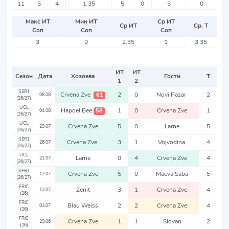
11
5
4
1.35
5
0
5
0
Макс ИТ
Мин ИТ
Ср ИТ
Ср ИТ
Ср. Т
Соп
Соп
Соп
3
0
2.35
1
3.35
ИТ
ИТ
Сезон
Дата
Хозяева
Гости
Т
1
2
SER1
Crvena Zve
2
0
Novi Pazar
2
61
08.08
(26/27)
UCL
Hapoel Bee
1
0
Crvena Zve
1
58
04.08
(26/27)
UCL
Crvena Zve
5
0
Larne
5
29.07
(26/27)
SER1
Crvena Zve
3
1
Vojvodina
4
26.07
(26/27)
UCL
Larne
0
4
Crvena Zve
4
21.07
(26/27)
SER1
Crvena Zve
5
0
Macva Saba
5
17.07
(26/27)
FRIC
Zenit
3
1
Crvena Zve
4
12.07
(26)
FRIC
Blau Weiss
2
2
Crvena Zve
4
03.07
(26)
FRIC
Crvena Zve
1
1
Slovan
2
29.06
(26)