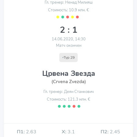
Гл. тренер: Ненад Милияш
Стоимость: 10.9 млн. €
⬤
⬤
⬤
⬤
⬤
2 : 1
14.06.2020, 14:30
Матч окончен
Тур 29
Црвена Звезда
(Crvena Zvezda)
Гл. тренер: Деян Станкович
Стоимость: 121.3 млн. €
⬤
⬤
⬤
⬤
⬤
П1:
2.63
Х:
3.1
П2:
2.45