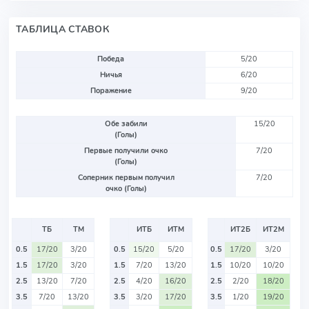
ТАБЛИЦА СТАВОК
Победа
5/20
Ничья
6/20
Поражение
9/20
Обе забили
15/20
(Голы)
Первые получили очко
7/20
(Голы)
Соперник первым получил
7/20
очко (Голы)
ТБ
ТМ
ИТБ
ИТМ
ИТ2Б
ИТ2М
0.5
17/20
3/20
0.5
15/20
5/20
0.5
17/20
3/20
1.5
17/20
3/20
1.5
7/20
13/20
1.5
10/20
10/20
2.5
13/20
7/20
2.5
4/20
16/20
2.5
2/20
18/20
3.5
7/20
13/20
3.5
3/20
17/20
3.5
1/20
19/20