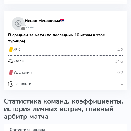
Ненад Минакович
Судья
⬤
В среднем за матч (по последним 10 играм в этом
турнире)
4.2
ЖК
34.6
Фолы
0.2
Удаления
-
Пенальти
Статистика команд, коэффициенты,
история личных встреч, главный
арбитр матча
Статистика команд