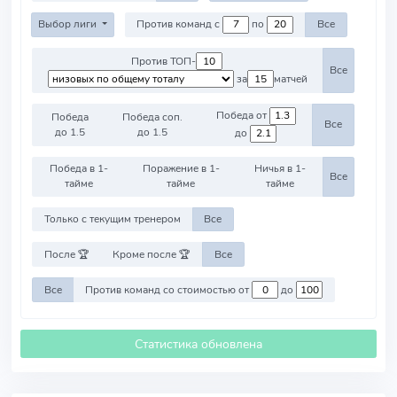
Выбор лиги
Против команд с
по
Все
Против ТОП-
Все
за
матчей
Победа от
Победа
Победа соп.
Все
до 1.5
до 1.5
до
Победа в 1-
Поражение в 1-
Ничья в 1-
Все
тайме
тайме
тайме
Только с текущим тренером
Все
После 🏆
Кроме после 🏆
Все
Все
Против команд со стоимостью от
до
Статистика обновлена