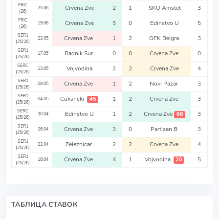
FRIC
Crvena Zve
2
1
SKU Amstet
3
25.06
(26)
FRIC
Crvena Zve
5
0
Edinstvo U
5
19.06
(26)
SER1
Crvena Zve
1
2
OFK Belgra
3
22.05
(25/26)
SER1
Radnik Sur
0
0
Crvena Zve
0
17.05
(25/26)
SERC
Vojvodina
2
2
Crvena Zve
4
13.05
(25/26)
SER1
Crvena Zve
1
2
Novi Pazar
3
09.05
(25/26)
SER1
Cukaricki
1
2
Crvena Zve
3
45
04.05
(25/26)
SERC
Edinstvo U
1
2
Crvena Zve
3
86
30.04
(25/26)
SER1
Crvena Zve
3
0
Partizan B
3
26.04
(25/26)
SER1
Zeleznicar
2
2
Crvena Zve
4
22.04
(25/26)
SER1
Crvena Zve
4
1
Vojvodina
5
20
18.04
(25/26)
ТАБЛИЦА СТАВОК