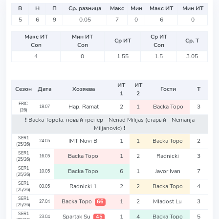
В
Н
П
Ср. разница
Макс
Мин
Макс ИТ
Мин ИТ
5
6
9
0.05
7
0
6
0
Макс ИТ
Мин ИТ
Ср ИТ
Ср ИТ
Ср. Т
Соп
Соп
Соп
4
0
1.55
1.5
3.05
ИТ
ИТ
Сезон
Дата
Хозяева
Гости
Т
1
2
FRIC
Hap. Ramat
2
1
Backa Topo
3
18.07
(26)
❗️ Backa Topola: новый тренер - Nenad Milijas
(старый - Nemanja
Miljanovic)
❗️
SER1
IMT Novi B
1
1
Backa Topo
2
24.05
(25/26)
SER1
Backa Topo
1
2
Radnicki
3
16.05
(25/26)
SER1
Backa Topo
6
1
Javor Ivan
7
10.05
(25/26)
SER1
Radnicki 1
2
2
Backa Topo
4
03.05
(25/26)
SER1
Backa Topo
1
2
Mladost Lu
3
66
27.04
(25/26)
SER1
Spartak Su
1
4
Backa Topo
5
45
23.04