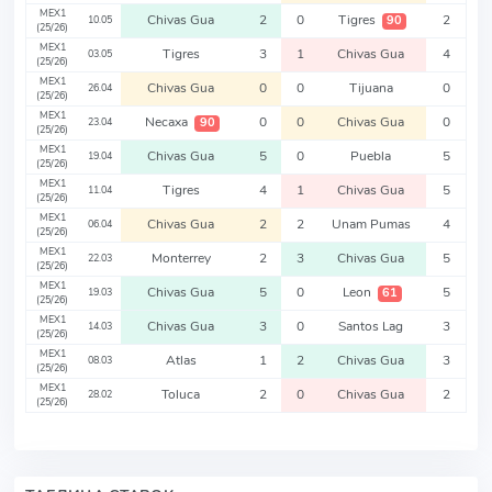
MEX1
Chivas Gua
2
0
Tigres
2
90
10.05
(25/26)
MEX1
Tigres
3
1
Chivas Gua
4
03.05
(25/26)
MEX1
Chivas Gua
0
0
Tijuana
0
26.04
(25/26)
MEX1
Necaxa
0
0
Chivas Gua
0
90
23.04
(25/26)
MEX1
Chivas Gua
5
0
Puebla
5
19.04
(25/26)
MEX1
Tigres
4
1
Chivas Gua
5
11.04
(25/26)
MEX1
Chivas Gua
2
2
Unam Pumas
4
06.04
(25/26)
MEX1
Monterrey
2
3
Chivas Gua
5
22.03
(25/26)
MEX1
Chivas Gua
5
0
Leon
5
61
19.03
(25/26)
MEX1
Chivas Gua
3
0
Santos Lag
3
14.03
(25/26)
MEX1
Atlas
1
2
Chivas Gua
3
08.03
(25/26)
MEX1
Toluca
2
0
Chivas Gua
2
28.02
(25/26)