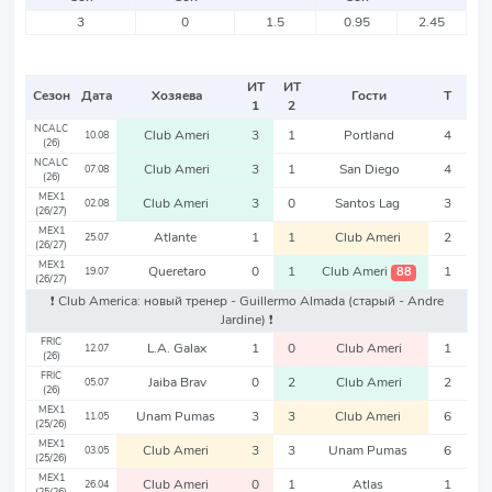
3
0
1.5
0.95
2.45
ИТ
ИТ
Сезон
Дата
Хозяева
Гости
Т
1
2
NCALC
Club Ameri
3
1
Portland
4
10.08
(26)
NCALC
Club Ameri
3
1
San Diego
4
07.08
(26)
MEX1
Club Ameri
3
0
Santos Lag
3
02.08
(26/27)
MEX1
Atlante
1
1
Club Ameri
2
25.07
(26/27)
MEX1
Queretaro
0
1
Club Ameri
1
88
19.07
(26/27)
❗️ Club America: новый тренер - Guillermo Almada
(старый - Andre
Jardine)
❗️
FRIC
L.A. Galax
1
0
Club Ameri
1
12.07
(26)
FRIC
Jaiba Brav
0
2
Club Ameri
2
05.07
(26)
MEX1
Unam Pumas
3
3
Club Ameri
6
11.05
(25/26)
MEX1
Club Ameri
3
3
Unam Pumas
6
03.05
(25/26)
MEX1
Club Ameri
0
1
Atlas
1
26.04