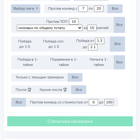
Выбор лиги
Против команд с
по
Все
Против ТОП-
Все
за
матчей
Победа от
Победа
Победа соп.
Все
до 1.5
до 1.5
до
Победа в 1-
Поражение в 1-
Ничья в 1-
Все
тайме
тайме
тайме
Только с текущим тренером
Все
После 🏆
Кроме после 🏆
Все
Все
Против команд со стоимостью от
до
Статистика обновлена