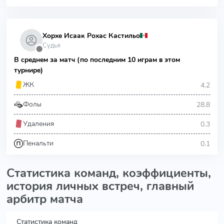
Хорхе Исаак Рохас Кастильо
Судья
⬤
В среднем за матч (по последним 10 играм в этом
турнире)
4.2
ЖК
28.8
Фолы
0.3
Удаления
0.1
Пенальти
Статистика команд, коэффициенты,
история личных встреч, главный
арбитр матча
Статистика команд