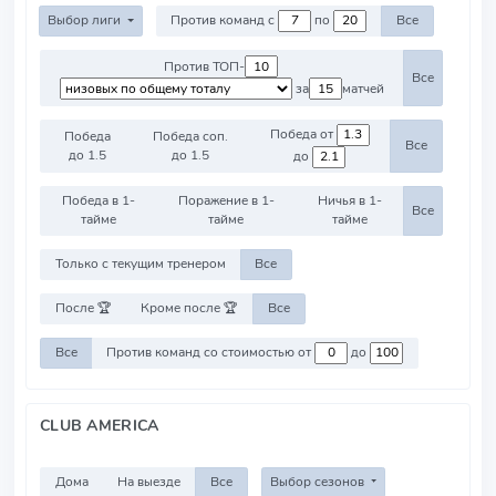
Выбор лиги
Против команд с
по
Все
Против ТОП-
Все
за
матчей
Победа от
Победа
Победа соп.
Все
до 1.5
до 1.5
до
Победа в 1-
Поражение в 1-
Ничья в 1-
Все
тайме
тайме
тайме
Только с текущим тренером
Все
После 🏆
Кроме после 🏆
Все
Все
Против команд со стоимостью от
до
CLUB AMERICA
Дома
На выезде
Все
Выбор сезонов