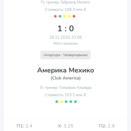
Гл. тренер: Габриэль Милито
Стоимость: 108.3 млн. €
⬤
⬤
⬤
⬤
⬤
1 : 0
26.11.2020, 03:06
Матч окончен
Апертура - Четвертьфинал
Америка Мехико
(Club America)
Гл. тренер: Гильермо Альмада
Стоимость: 103.2 млн. €
⬤
⬤
⬤
⬤
⬤
П1:
2.4
Х:
3.25
П2:
2.9