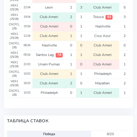
(25/26)
MEX1
Leon
2
3
Club Ameri
5
22.04
(25/26)
MEX1
Club Ameri
2
1
Toluca
3
90
19.04
(25/26)
CNCFCL
Club Ameri
0
1
Nashville
1
15.04
(26)
MEX1
Club Ameri
1
1
Cruz Azul
2
12.04
(25/26)
CNCFCL
Nashville
0
0
Club Ameri
0
08.04
(26)
MEX1
Santos Lag
1
1
Club Ameri
2
78
05.04
(25/26)
MEX1
Unam Pumas
1
0
Club Ameri
1
22.03
(25/26)
CNCFCL
Club Ameri
1
1
Philadelph
2
19.03
(26)
MEX1
Club Ameri
2
0
Mazatlan
2
16.03
(25/26)
CNCFCL
Philadelph
0
1
Club Ameri
1
10.03
(26)
ТАБЛИЦА СТАВОК
Победа
9/20