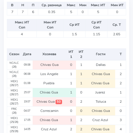
В
Н
П
Ср. разница
Макс
Мин
Макс ИТ
Мин ИТ
7
7
6
0.35
5
0
5
0
Макс ИТ
Мин ИТ
Ср ИТ
Ср ИТ
Ср. Т
Соп
Соп
Соп
4
0
1.5
1.15
2.65
ИТ
ИТ
Сезон
Дата
Хозяева
Гости
Т
1
2
NCALC
Chivas Gua
0
1
Dallas
1
09.08
(26)
NCALC
Los Angele
1
1
Chivas Gua
2
06.08
(26)
MEX1
Puebla
1
1
Chivas Gua
2
01.08
(26/27)
MEX1
Chivas Gua
1
0
Juarez
1
25.07
(26/27)
MEX1
Chivas Gua
0
2
Toluca
2
50
19.07
(26/27)
FRIC
Correcamin
0
0
Chivas Gua
0
04.07
(26)
MEX1
Chivas Gua
1
2
Cruz Azul
3
17.05
(25/26)
MEX1
Cruz Azul
2
2
Chivas Gua
4
14.05
(25/26)