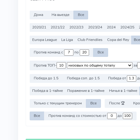
Дома
На выезде
Все
2020/21
2021/22
2022/23
2023/24
2024
2024/25
Europa League
La Liga
Club Friendlies
Copa del Rey
Все
Против команд с
по
Все
Против ТОП-
за
Победа до 1.5
Победа соп. до 1.5
Победа от
д
Победа в 1-тайме
Поражение в 1-тайме
Ничья в 1-тайме
Только с текущим тренером
Все
После 🏆
Кро
Все
Против команд со стоимостью от
до