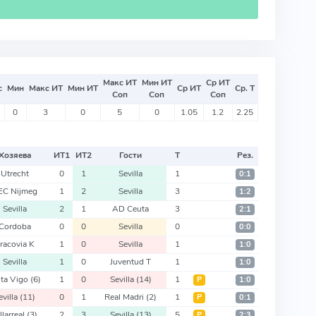
Макс ИТ
Мин ИТ
Ср ИТ
с
Мин
Макс ИТ
Мин ИТ
Ср ИТ
Ср. Т
Соп
Соп
Соп
0
3
0
5
0
1.05
1.2
2.25
Хозяева
ИТ
1
ИТ
2
Гости
Т
Рез.
Utrecht
0
1
Sevilla
1
0:1
EC Nijmeg
1
2
Sevilla
3
1:2
Sevilla
2
1
AD Ceuta
3
2:1
Cordoba
0
0
Sevilla
0
0:0
racovia K
1
0
Sevilla
1
1:0
Sevilla
1
0
Juventud T
1
1:0
lta Vigo
(6)
1
0
Sevilla
(14)
1
Р
1:0
evilla
(11)
0
1
Real Madri
(2)
1
Р
0:1
llarreal
(3)
2
3
Sevilla
(13)
5
Р
2:3