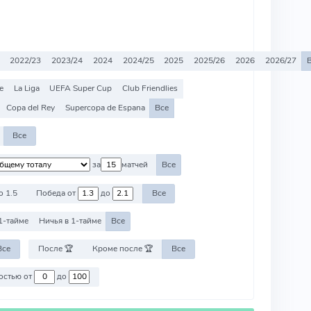
2022/23
2023/24
2024
2024/25
2025
2025/26
2026
2026/27
e
La Liga
UEFA Super Cup
Club Friendlies
Copa del Rey
Supercopa de Espana
Все
Все
за
матчей
Все
о 1.5
Победа от
до
Все
1-тайме
Ничья в 1-тайме
Все
Все
После 🏆
Кроме после 🏆
Все
Против команд со стоимостью от
до