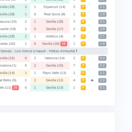
evilla
(18)
2
1
Espanyol
(14)
3
Р
2:1
evilla
(18)
1
0
Real Socie
(9)
1
Р
1:0
asuna
(10)
2
1
Sevilla
(18)
3
Р
2:1
evante
(19)
2
0
Sevilla
(17)
2
Р
2:0
evilla
(18)
2
1
Atletico
(4)
3
Р
2:1
viedo
(20)
1
0
Sevilla
(16)
1
38
Р
1:0
й тренер - Luis Garcia
(старый - Matias Almeyda)
❗️
evilla
(15)
0
2
Valencia
(14)
2
Р
0:2
rcelona
(1)
5
2
Sevilla
(15)
7
Р
5:2
evilla
(14)
1
1
Rayo Valle
(13)
2
Р
1:1
al Betis
(5)
2
2
Sevilla
(12)
4
🔥
Р
2:2
afe
(11)
0
1
Sevilla
(13)
1
26
Р
0:1