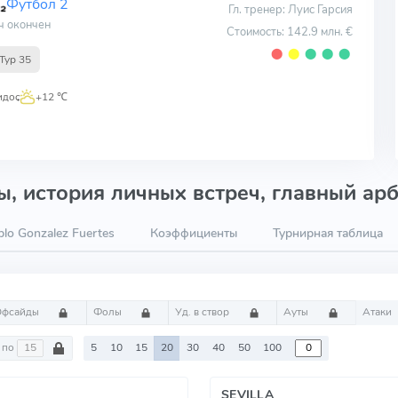
Футбол 2
Гл. тренер: Луис Гарсия
ч окончен
Стоимость: 142.9 млн. €
⬤
⬤
⬤
⬤
⬤
Тур 35
идос
,
+12 ℃
, история личных встреч, главный арб
lo Gonzalez Fuertes
Коэффициенты
Турнирная таблица
Офсайды
Фолы
Уд. в створ
Ауты
Атаки
по
5
10
15
20
30
40
50
100
SEVILLA