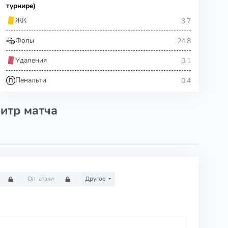
турнире)
3.7
ЖК
24.8
Фолы
0.1
Удаления
0.4
Пенальти
итр матча
Оп. атаки
Другое