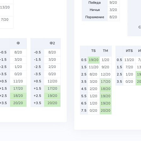
Победа
9/20
13/20
Ничья
3/20
Поражение
8/20
7/20
С
Ф
Ф2
ТБ
ТМ
ИТБ
И
-0.5
8/20
-0.5
8/20
-1.5
3/20
-1.5
3/20
0.5
19/20
1/20
0.5
13/20
7
-2.5
1/20
-2.5
2/20
1.5
11/20
9/20
1.5
7/20
13
-3.5
0/20
-3.5
0/20
2.5
8/20
12/20
2.5
1/20
19
+0.5
12/20
+0.5
12/20
3.5
3/20
17/20
3.5
0/20
20
+1.5
17/20
+1.5
17/20
4.5
2/20
18/20
+2.5
18/20
+2.5
19/20
5.5
1/20
19/20
+3.5
20/20
+3.5
20/20
6.5
1/20
19/20
7.5
0/20
20/20