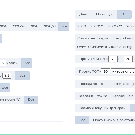
Дома
На выезде
Все
2025
2025/26
2026
2026/27
Все
2020
2020/21
2021/22
2022
Champions League
Europa Leagu
UEFA-CONMEBOL Club Challenge
Против команд с
по
матчей
Все
Против ТОП-
о
Все
Победа до 1.5
Победа соп. д
Все
Победа в 1-тайме
Поражение в 
ме после 🏆
Все
Только с текущим тренером
Все