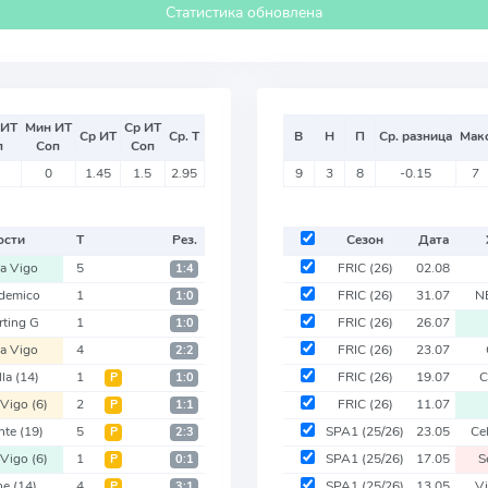
Статистика обновлена
 ИТ
Мин ИТ
Ср ИТ
Ср ИТ
Ср. Т
В
Н
П
Ср. разница
Мак
п
Соп
Соп
0
1.45
1.5
2.95
9
3
8
-0.15
7
ости
Т
Рез.
Сезон
Дата
ta Vigo
5
FRIC
(26)
02.08
1:4
demico
1
FRIC
(26)
31.07
N
1:0
rting G
1
FRIC
(26)
26.07
1:0
ta Vigo
4
FRIC
(26)
23.07
2:2
lla
(14)
1
FRIC
(26)
19.07
C
Р
1:0
 Vigo
(6)
2
FRIC
(26)
11.07
Р
1:1
nte
(19)
5
SPA1
(25/26)
23.05
Ce
Р
2:3
 Vigo
(6)
1
SPA1
(25/26)
17.05
S
Р
0:1
he
(14)
4
SPA1
(25/26)
13.05
Vi
Р
3:1