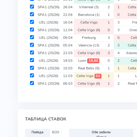
SPA1
(25/26)
26.04
Villarreal
(3)
2
1
Celta
SPA1
(25/26)
22.04
Barcelona
(1)
1
0
Celta
UEL
(25/26)
16.04
Celta Vigo
1
3
Fr
SPA1
(25/26)
12.04
Celta Vigo
(6)
0
3
Ovi
UEL
(25/26)
09.04
Freiburg
3
0
Cel
SPA1
(25/26)
05.04
Valencia
(13)
2
3
Celta
SPA1
(25/26)
22.03
Celta Vigo
(6)
3
4
Alave
UEL
(25/26)
19.03
Lyon
0
2
Cel
19,90
SPA1
(25/26)
15.03
Real Betis
(5)
1
1
Celta
UEL
(25/26)
12.03
Celta Vigo
1
1
54
SPA1
(25/26)
06.03
Celta Vigo
(6)
1
2
Real 
ТАБЛИЦА СТАВОК
Победа
8/20
Обе забили