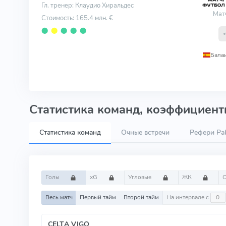
Гл. тренер: Клаудио Хиральдес
Мат
Стоимость: 165.4 млн. €
⬤
⬤
⬤
⬤
⬤
Бала
Статистика команд, коэффициенты
Статистика команд
Очные встречи
Рефери Pab
Голы
xG
Угловые
ЖК
Весь матч
Первый тайм
Второй тайм
На интервале с
CELTA VIGO