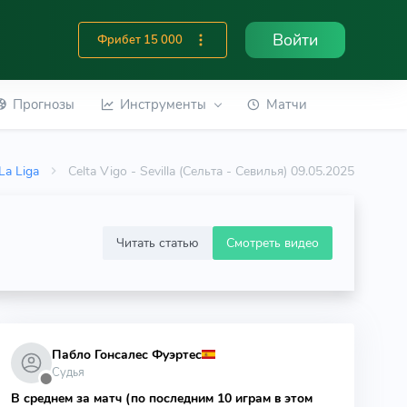
Войти
Фрибет 15 000
Прогнозы
Инструменты
Матчи
La Liga
Celta Vigo - Sevilla (Сельта - Севилья) 09.05.2025
Читать статью
Смотреть видео
Пабло Гонсалес Фуэртес
Судья
⬤
В среднем за матч (по последним 10 играм в этом