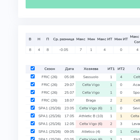
Макс
В
Н
П
Ср. разница
Макс
Мин
Макс ИТ
Мин ИТ
Со
8
4
8
-0.05
7
1
4
0
4
Сезон
Дата
Хозяева
ИТ
1
ИТ
2
Г
FRIC
(26)
05.08
Sassuolo
1
4
Cel
FRIC
(26)
29.07
Celta Vigo
1
0
Aca
FRIC
(26)
25.07
Celta Vigo
1
0
Spo
FRIC
(26)
18.07
Braga
2
2
Cel
SPA1
(25/26)
23.05
Celta Vigo
(6)
1
0
Sevi
SPA1
(25/26)
17.05
Athletic B
(10)
1
1
Celta
SPA1
(25/26)
12.05
Celta Vigo
(6)
2
3
Leva
SPA1
(25/26)
09.05
Atletico
(4)
0
1
Celta
SPA1
(25/26)
03.05
Celta Vigo
(6)
3
1
Elc