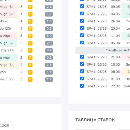
 Vigo
(6)
3
SPA1
(25/26)
09.05
S
Р
2:1
 Vigo
(6)
1
SPA1
(25/26)
04.05
S
Р
1:0
eiburg
4
SPA1
(25/26)
26.04
Os
Р
1:3
edo
(20)
3
SPA1
(25/26)
23.04
L
Р
0:3
ta Vigo
3
SPA1
(25/26)
11.04
S
Р
3:0
 Vigo
(6)
5
SPA1
(25/26)
05.04
O
Р
2:3
s Dep
(17)
7
❗️ Sevilla: новы
Р
3:4
SPA1
(25/26)
21.03
S
ta Vigo
2
Р
0:2
SPA1
(25/26)
15.03
Ba
 Vigo
(6)
2
Р
1:1
SPA1
(25/26)
08.03
S
Lyon
2
Р
1:1
SPA1
(25/26)
01.03
Re
Madri
(2)
3
Р
1:2
SPA1
(25/26)
22.02
Get
ТАБЛИЦА СТАВОК
12/20