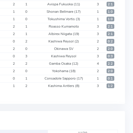
2
1
Avispa Fukuoka
(11)
3
2:1
1
0
Shonan Bellmare
(17)
1
1:0
1
0
Tokushima Vortis
(3)
1
1:0
2
1
Roasso Kumamoto
3
2:1
2
1
Albirex Niigata
(19)
3
2:1
0
2
Kashiwa Reysol
(2)
2
0:2
2
0
Okinawa SV
2
2:0
0
3
Kashiwa Reysol
3
0:3
2
2
Gamba Osaka
(12)
4
2:2
2
0
Yokohama
(18)
2
2:0
0
1
Consadole Sapporo
(17)
1
0:1
1
2
Kashima Antlers
(8)
3
1:2