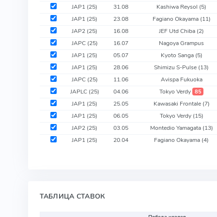
JAP1 (25)
31.08
Kashiwa Reysol
(5)
JAP1 (25)
23.08
Fagiano Okayama
(11)
JAP2 (25)
16.08
JEF Utd Chiba
(2)
JAPC (25)
16.07
Nagoya Grampus
JAP1 (25)
05.07
Kyoto Sanga
(5)
JAP1 (25)
28.06
Shimizu S-Pulse
(13)
JAPC (25)
11.06
Avispa Fukuoka
JAPLC (25)
04.06
Tokyo Verdy
85
JAP1 (25)
25.05
Kawasaki Frontale
(7)
JAP1 (25)
06.05
Tokyo Verdy
(15)
JAP2 (25)
03.05
Montedio Yamagata
(13)
JAP1 (25)
20.04
Fagiano Okayama
(4)
ТАБЛИЦА СТАВОК