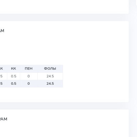
АМ
К
КК
ПЕН
ФОЛЫ
.5
0.5
0
24.5
.5
0.5
0
24.5
РАМ