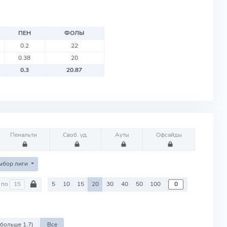
ПЕН
ФОЛЫ
0.2
22
0.38
20
0.3
20.87
Пенальти
Своб. уд.
Ауты
Офсайды
ыбор лиги
по
5
10
15
20
30
40
50
100
 больше 1.7)
Все