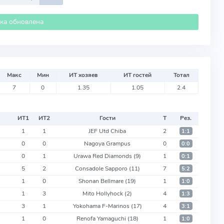
ика обновлена
Макс
Мин
ИТ хозяев
ИТ гостей
Тотал
7
0
1.35
1.05
2.4
ИТ
1
ИТ
2
Гости
Т
Рез.
1
1
JEF Utd Chiba
2
1:1
0
0
Nagoya Grampus
0
0:0
0
1
Urawa Red Diamonds
(9)
1
0:1
5
2
Consadole Sapporo
(11)
7
5:2
1
0
Shonan Bellmare
(19)
1
1:0
1
3
Mito Hollyhock
(2)
4
1:3
3
1
Yokohama F-Marinos
(17)
4
3:1
1
0
Renofa Yamaguchi
(18)
1
1:0