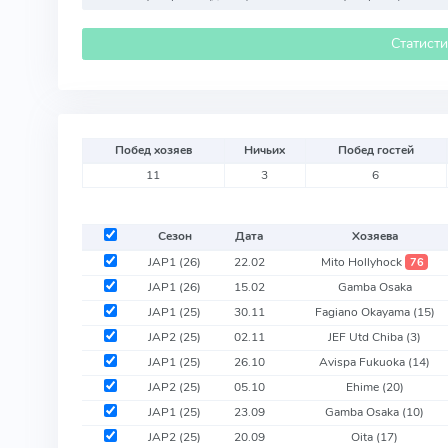
Статист
Побед хозяев
Ничьих
Побед гостей
11
3
6
Сезон
Дата
Хозяева
JAP1 (26)
22.02
Mito Hollyhock
76
JAP1 (26)
15.02
Gamba Osaka
JAP1 (25)
30.11
Fagiano Okayama
(15)
JAP2 (25)
02.11
JEF Utd Chiba
(3)
JAP1 (25)
26.10
Avispa Fukuoka
(14)
JAP2 (25)
05.10
Ehime
(20)
JAP1 (25)
23.09
Gamba Osaka
(10)
JAP2 (25)
20.09
Oita
(17)