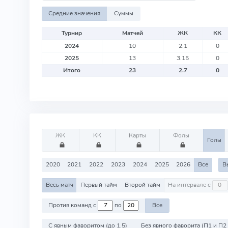
Средние значения
Суммы
Турнир
Матчей
ЖК
КК
2024
10
2.1
0
2025
13
3.15
0
Итого
23
2.7
0
ЖК
КК
Карты
Фолы
Голы
2020
2021
2022
2023
2024
2025
2026
Все
В
Весь матч
Первый тайм
Второй тайм
На интервале с
Против команд с
по
Все
С явным фаворитом (до 1.5)
Без явного фаворита (П1 и П2