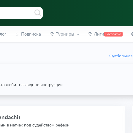
лог
Подписка
Турниры
Лиги
Бесплатно
Футбольная 
 кто любит наглядные инструкции
endachi)
вым в матчах под судейством рефери