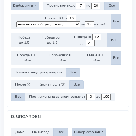
Выбор лиги
Против команд с
по
Все
Против ТОП-
Все
за
матчей
Победа от
Победа
Победа соп.
Все
до 1.5
до 1.5
до
Победа в 1-
Поражение в 1-
Ничья в 1-
Все
тайме
тайме
тайме
Только с текущим тренером
Все
После 🏆
Кроме после 🏆
Все
Все
Против команд со стоимостью от
до
DJURGARDEN
Дома
На выезде
Все
Выбор сезонов