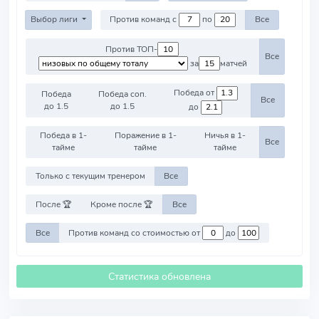
Выбор лиги
Против команд с
по
Все
Против ТОП-
Все
за
матчей
Победа от
Победа
Победа соп.
Все
до 1.5
до 1.5
до
Победа в 1-
Поражение в 1-
Ничья в 1-
Все
тайме
тайме
тайме
Только с текущим тренером
Все
После 🏆
Кроме после 🏆
Все
Все
Против команд со стоимостью от
до
Статистика обновлена