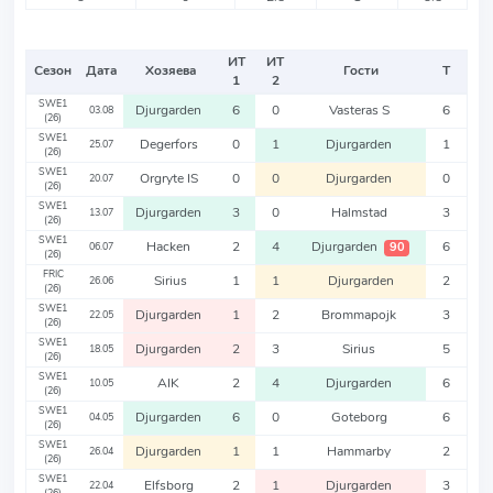
ИТ
ИТ
Сезон
Дата
Хозяева
Гости
Т
1
2
SWE1
Djurgarden
6
0
Vasteras S
6
03.08
(26)
SWE1
Degerfors
0
1
Djurgarden
1
25.07
(26)
SWE1
Orgryte IS
0
0
Djurgarden
0
20.07
(26)
SWE1
Djurgarden
3
0
Halmstad
3
13.07
(26)
SWE1
Hacken
2
4
Djurgarden
6
90
06.07
(26)
FRIC
Sirius
1
1
Djurgarden
2
26.06
(26)
SWE1
Djurgarden
1
2
Brommapojk
3
22.05
(26)
SWE1
Djurgarden
2
3
Sirius
5
18.05
(26)
SWE1
AIK
2
4
Djurgarden
6
10.05
(26)
SWE1
Djurgarden
6
0
Goteborg
6
04.05
(26)
SWE1
Djurgarden
1
1
Hammarby
2
26.04
(26)
SWE1
Elfsborg
2
1
Djurgarden
3
22.04