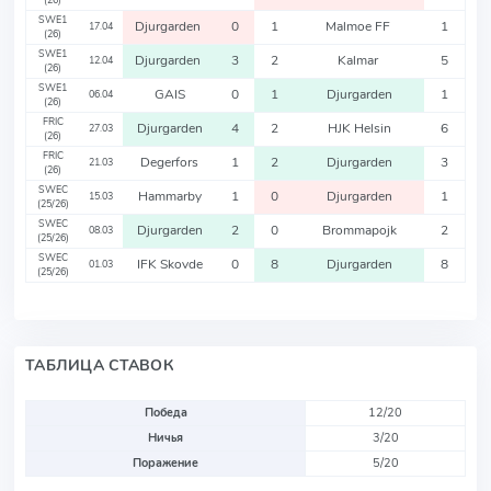
(26)
SWE1
Djurgarden
0
1
Malmoe FF
1
17.04
(26)
SWE1
Djurgarden
3
2
Kalmar
5
12.04
(26)
SWE1
GAIS
0
1
Djurgarden
1
06.04
(26)
FRIC
Djurgarden
4
2
HJK Helsin
6
27.03
(26)
FRIC
Degerfors
1
2
Djurgarden
3
21.03
(26)
SWEC
Hammarby
1
0
Djurgarden
1
15.03
(25/26)
SWEC
Djurgarden
2
0
Brommapojk
2
08.03
(25/26)
SWEC
IFK Skovde
0
8
Djurgarden
8
01.03
(25/26)
ТАБЛИЦА СТАВОК
Победа
12/20
Ничья
3/20
Поражение
5/20