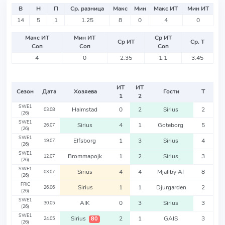
В
Н
П
Ср. разница
Макс
Мин
Макс ИТ
Мин ИТ
14
5
1
1.25
8
0
4
0
Макс ИТ
Мин ИТ
Ср ИТ
Ср ИТ
Ср. Т
Соп
Соп
Соп
4
0
2.35
1.1
3.45
ИТ
ИТ
Сезон
Дата
Хозяева
Гости
Т
1
2
SWE1
Halmstad
0
2
Sirius
2
03.08
(26)
SWE1
Sirius
4
1
Goteborg
5
26.07
(26)
SWE1
Elfsborg
1
3
Sirius
4
19.07
(26)
SWE1
Brommapojk
1
2
Sirius
3
12.07
(26)
SWE1
Sirius
4
4
Mjallby AI
8
03.07
(26)
FRIC
Sirius
1
1
Djurgarden
2
26.06
(26)
SWE1
AIK
0
3
Sirius
3
30.05
(26)
SWE1
Sirius
2
1
GAIS
3
80
24.05
(26)