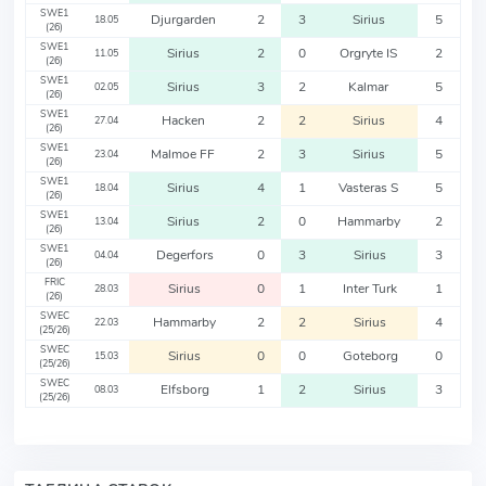
SWE1
Djurgarden
2
3
Sirius
5
18.05
(26)
SWE1
Sirius
2
0
Orgryte IS
2
11.05
(26)
SWE1
Sirius
3
2
Kalmar
5
02.05
(26)
SWE1
Hacken
2
2
Sirius
4
27.04
(26)
SWE1
Malmoe FF
2
3
Sirius
5
23.04
(26)
SWE1
Sirius
4
1
Vasteras S
5
18.04
(26)
SWE1
Sirius
2
0
Hammarby
2
13.04
(26)
SWE1
Degerfors
0
3
Sirius
3
04.04
(26)
FRIC
Sirius
0
1
Inter Turk
1
28.03
(26)
SWEC
Hammarby
2
2
Sirius
4
22.03
(25/26)
SWEC
Sirius
0
0
Goteborg
0
15.03
(25/26)
SWEC
Elfsborg
1
2
Sirius
3
08.03
(25/26)