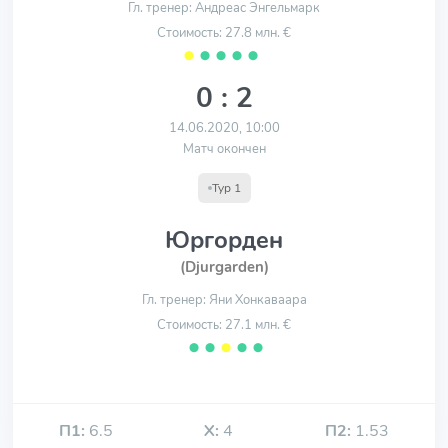
Гл. тренер: Андреас Энгельмарк
Стоимость: 27.8 млн. €
⬤
⬤
⬤
⬤
⬤
0 : 2
14.06.2020, 10:00
Матч окончен
Тур 1
Юргорден
(Djurgarden)
Гл. тренер: Яни Хонкаваара
Стоимость: 27.1 млн. €
⬤
⬤
⬤
⬤
⬤
П1:
6.5
Х:
4
П2:
1.53