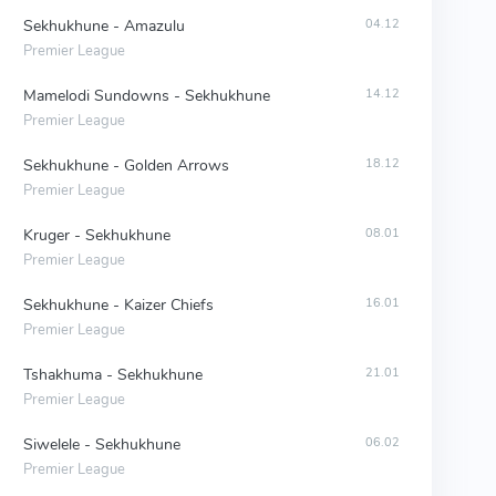
Sekhukhune - Amazulu
04.12
Premier League
Mamelodi Sundowns - Sekhukhune
14.12
Premier League
Sekhukhune - Golden Arrows
18.12
Premier League
Kruger - Sekhukhune
08.01
Premier League
Sekhukhune - Kaizer Chiefs
16.01
Premier League
Tshakhuma - Sekhukhune
21.01
Premier League
Siwelele - Sekhukhune
06.02
Premier League