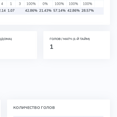
4
1
3
100%
0%
100%
100%
100%
2.14
1.07
42.86%
21.43%
57.14%
42.86%
28.57%
 (ДОМА)
ГОЛОВ / МАТЧ (1-Й ТАЙМ)
1
КОЛИЧЕСТВО ГОЛОВ