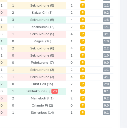
1
1
Sekhukhune
(5)
2
Р
1:1
0
2
Kaizer Chi
(3)
2
Р
0:2
1
3
Sekhukhune
(5)
4
Р
1:3
1
1
Tshakhuma
(15)
2
Р
1:1
3
1
Sekhukhune
(5)
4
Р
3:1
1
0
Magesi
(16)
1
Р
1:0
2
2
Sekhukhune
(6)
4
Р
2:2
1
0
Sekhukhune
(5)
1
Р
1:0
0
0
Polokwane
(7)
0
Р
0:0
1
1
Sekhukhune
(3)
2
Р
1:1
3
1
Sekhukhune
(3)
4
Р
3:1
2
0
Orbit Coll
(15)
2
Р
2:0
0
1
Sekhukhune
(5)
1
73
Р
0:1
0
2
Mamelodi S
(1)
2
Р
0:2
0
0
Orlando Pi
(2)
0
Р
0:0
0
1
Stellenbos
(14)
1
Р
0:1