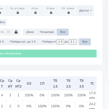
лы
Уд. в створ
Ауты
Атаки
Оп. атаки
Другое
Все
по
Дома
На выезде
Все
1.5
Победа соп. до 1.5
Победа от
до
Все
ика обновлена
Ср
Ср
Ср
ТБ
ТБ
ТБ
ОЗ
СП
ТС
Т
ИТ
ИТ2
1.5
2.5
3.5
17.0
4
3
1
100%
0%
100%
100%
100%
млн.
24.2
2
2
0
0%
100%
100%
0%
0%
млн.