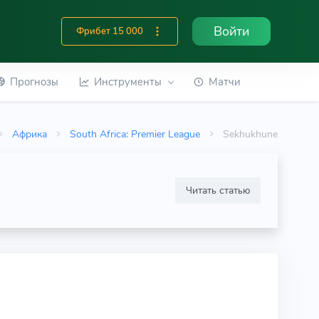
Войти
Фрибет 15 000
Прогнозы
Инструменты
Матчи
Африка
South Africa: Premier League
Sekhukhune
Читать статью