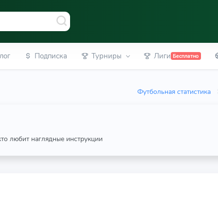
лог
Подписка
Турниры
Лиги
Бесплатно
Футбольная статистика
 кто любит наглядные инструкции