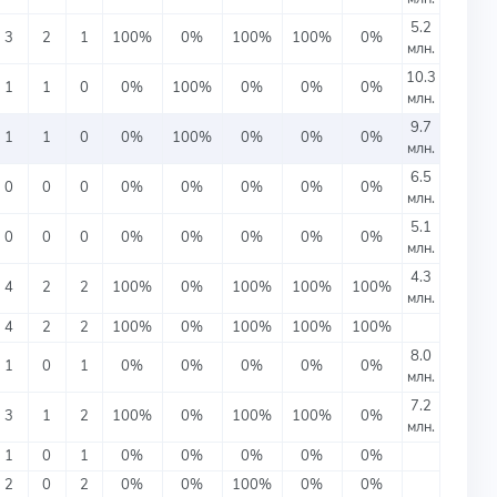
5.2
3
2
1
100%
0%
100%
100%
0%
млн.
10.3
1
1
0
0%
100%
0%
0%
0%
млн.
9.7
1
1
0
0%
100%
0%
0%
0%
млн.
6.5
0
0
0
0%
0%
0%
0%
0%
млн.
5.1
0
0
0
0%
0%
0%
0%
0%
млн.
4.3
4
2
2
100%
0%
100%
100%
100%
млн.
4
2
2
100%
0%
100%
100%
100%
8.0
1
0
1
0%
0%
0%
0%
0%
млн.
7.2
3
1
2
100%
0%
100%
100%
0%
млн.
1
0
1
0%
0%
0%
0%
0%
2
0
2
0%
0%
100%
0%
0%