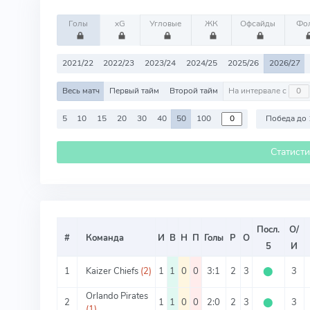
Голы
xG
Угловые
ЖК
Офсайды
Фо
2021/22
2022/23
2023/24
2024/25
2025/26
2026/27
Весь матч
Первый тайм
Второй тайм
На интервале с
5
10
15
20
30
40
50
100
Победа до 
Статист
Посл.
О/
#
Команда
И
В
Н
П
Голы
Р
О
5
И
1
Kaizer Chiefs
(2)
1
1
0
0
3:1
2
3
⬤
3
Orlando Pirates
2
1
1
0
0
2:0
2
3
⬤
3
(1)