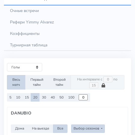
Очные встречи
Рефери Yimmy Alvarez
Коэффициенты
Турнирная таблица
На интервале с
по
Весь
Первый
Второй
матч
тайм
тайм
5
10
15
20
30
40
50
100
DANUBIO
Дома
На выезде
Все
Выбор сезонов