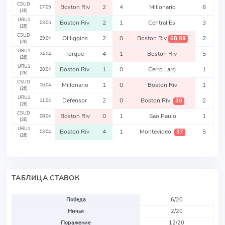
CSUD
Boston Riv
2
4
Millonario
6
07.05
(26)
URU1
Boston Riv
2
1
Central Es
3
03.05
(26)
CSUD
OHiggins
2
0
Boston Riv
2
68,89
29.04
(26)
URU1
Torque
4
1
Boston Riv
5
24.04
(26)
URU1
Boston Riv
1
0
Cerro Larg
1
20.04
(26)
CSUD
Millonario
1
0
Boston Riv
1
16.04
(26)
URU1
Defensor
2
0
Boston Riv
2
30
11.04
(26)
CSUD
Boston Riv
0
1
Sao Paulo
1
08.04
(26)
URU1
Boston Riv
4
1
Montevideo
5
37
03.04
(26)
ТАБЛИЦА СТАВОК
Победа
6/20
Ничья
2/20
Поражение
12/20