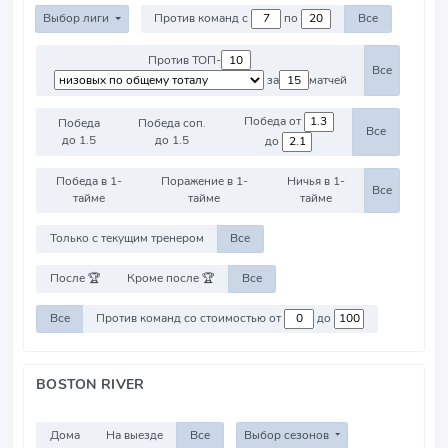
Выбор лиги
Против команд с
по
Все
Против ТОП-
Все
за
матчей
Победа от
Победа
Победа соп.
Все
до 1.5
до 1.5
до
Победа в 1-
Поражение в 1-
Ничья в 1-
Все
тайме
тайме
тайме
Только с текущим тренером
Все
После 🏆
Кроме после 🏆
Все
Все
Против команд со стоимостью от
до
BOSTON RIVER
Дома
На выезде
Все
Выбор сезонов