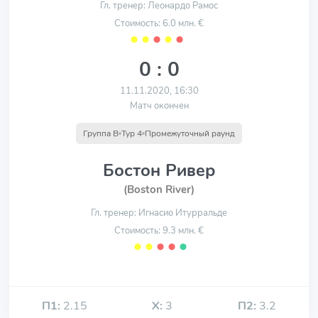
Гл. тренер: Леонардо Рамос
Стоимость: 6.0 млн. €
⬤
⬤
⬤
⬤
⬤
0 : 0
11.11.2020, 16:30
Матч окончен
Группа B
Тур 4
Промежуточный раунд
Бостон Ривер
(Boston River)
Гл. тренер: Игнасио Итурральде
Стоимость: 9.3 млн. €
⬤
⬤
⬤
⬤
⬤
П1:
2.15
Х:
3
П2:
3.2