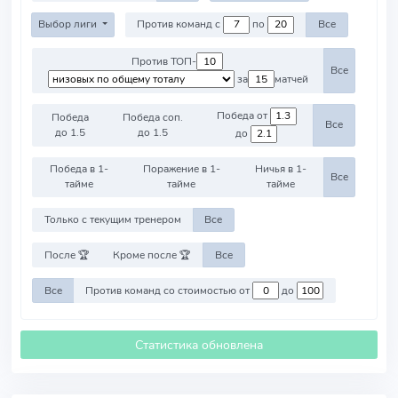
Выбор лиги
Против команд с
по
Все
Против ТОП-
Все
за
матчей
Победа от
Победа
Победа соп.
Все
до 1.5
до 1.5
до
Победа в 1-
Поражение в 1-
Ничья в 1-
Все
тайме
тайме
тайме
Только с текущим тренером
Все
После 🏆
Кроме после 🏆
Все
Все
Против команд со стоимостью от
до
Статистика обновлена