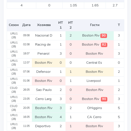
4
0
1.05
1.65
2.7
ИТ
ИТ
Сезон
Дата
Хозяева
Гости
Т
1
2
URU1
Nacional D
1
2
Boston Riv
3
90
09.08
(26)
URU1
Racing de
1
0
Boston Riv
1
82
02.08
(26)
URU1
Penarol
3
0
Boston Riv
3
18.07
(26)
URU1
Boston Riv
0
0
Central Es
0
12.07
(26)
URU1
Defensor
1
1
Boston Riv
2
07.06
(26)
URU1
Boston Riv
0
1
Liverpool
1
01.06
(26)
CSUD
Sao Paulo
2
0
Boston Riv
2
26.05
(26)
URU1
Cerro Larg
3
0
Boston Riv
3
90
23.05
(26)
CSUD
Boston Riv
3
2
OHiggins
5
20.05
(26)
URU1
Boston Riv
4
1
CA Cerro
5
16.05
(26)
URU1
Deportivo
2
1
Boston Riv
3
11.05
(26)