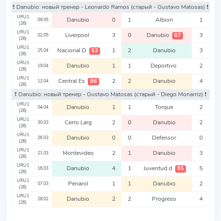
❗️ Danubio: новый тренер - Leonardo Ramos
(старый - Gustavo Matosas)
❗️
URU1
Danubio
0
1
Albion
1
09.05
(26)
URU1
Liverpool
3
0
Danubio
3
67
02.05
(26)
URU1
Nacional D
1
2
Danubio
3
53
25.04
(26)
URU1
Danubio
1
1
Deportivo
2
19.04
(26)
URU1
Central Es
2
2
Danubio
4
86
12.04
(26)
❗️ Danubio: новый тренер - Gustavo Matosas
(старый - Diego Monarriz)
❗️
URU1
Danubio
1
1
Torque
2
04.04
(26)
URU1
Cerro Larg
2
0
Danubio
2
30.03
(26)
URU1
Danubio
0
0
Defensor
0
26.03
(26)
URU1
Montevideo
2
1
Danubio
3
21.03
(26)
URU1
Danubio
4
1
Juventud d
5
85
16.03
(26)
URU1
Penarol
1
1
Danubio
2
07.03
(26)
URU1
Danubio
2
2
Progreso
4
28.02
(26)