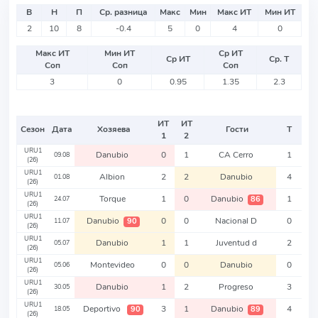
В
Н
П
Ср. разница
Макс
Мин
Макс ИТ
Мин ИТ
2
10
8
-0.4
5
0
4
0
Макс ИТ
Мин ИТ
Ср ИТ
Ср ИТ
Ср. Т
Соп
Соп
Соп
3
0
0.95
1.35
2.3
ИТ
ИТ
Сезон
Дата
Хозяева
Гости
Т
1
2
URU1
Danubio
0
1
CA Cerro
1
09.08
(26)
URU1
Albion
2
2
Danubio
4
01.08
(26)
URU1
Torque
1
0
Danubio
1
86
24.07
(26)
URU1
Danubio
0
0
Nacional D
0
90
11.07
(26)
URU1
Danubio
1
1
Juventud d
2
05.07
(26)
URU1
Montevideo
0
0
Danubio
0
05.06
(26)
URU1
Danubio
1
2
Progreso
3
30.05
(26)
URU1
Deportivo
3
1
Danubio
4
90
89
18.05
(26)