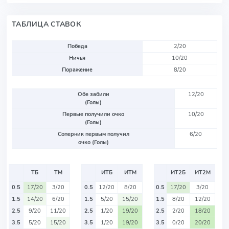
ТАБЛИЦА СТАВОК
Победа
2/20
Ничья
10/20
Поражение
8/20
Обе забили
12/20
(Голы)
Первые получили очко
10/20
(Голы)
Соперник первым получил
6/20
очко (Голы)
ТБ
ТМ
ИТБ
ИТМ
ИТ2Б
ИТ2М
0.5
17/20
3/20
0.5
12/20
8/20
0.5
17/20
3/20
1.5
14/20
6/20
1.5
5/20
15/20
1.5
8/20
12/20
2.5
9/20
11/20
2.5
1/20
19/20
2.5
2/20
18/20
3.5
5/20
15/20
3.5
1/20
19/20
3.5
0/20
20/20