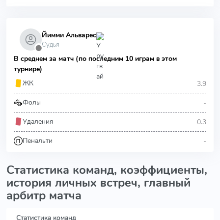
Йимми Альварес
Судья
⬤
В среднем за матч (по последним 10 играм в этом
турнире)
3.9
ЖК
-
Фолы
0.3
Удаления
-
Пенальти
Статистика команд, коэффициенты,
история личных встреч, главный
арбитр матча
Статистика команд