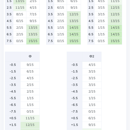
1.5
13/15
2/15
1.5
9/15
6/15
1.5
4/15
11/15
2.5
11/15
4/15
2.5
6/15
9/15
2.5
3/15
12/15
3.5
8/15
7/15
3.5
3/15
12/15
3.5
3/15
12/15
4.5
6/15
9/15
4.5
2/15
13/15
4.5
2/15
13/15
5.5
2/15
13/15
5.5
1/15
14/15
5.5
1/15
14/15
6.5
2/15
13/15
6.5
1/15
14/15
6.5
1/15
14/15
7.5
0/15
15/15
7.5
0/15
15/15
7.5
0/15
15/15
Ф
Ф2
-0.5
9/15
-0.5
4/15
-1.5
6/15
-1.5
3/15
-2.5
4/15
-2.5
3/15
-3.5
2/15
-3.5
3/15
-4.5
2/15
-4.5
2/15
-5.5
1/15
-5.5
1/15
-6.5
1/15
-6.5
1/15
-7.5
0/15
-7.5
0/15
+0.5
11/15
+0.5
6/15
+1.5
12/15
+1.5
9/15