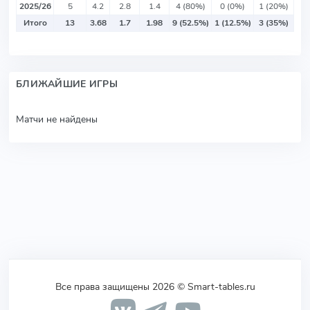
2025/26
5
4.2
2.8
1.4
4 (80%)
0 (0%)
1 (20%)
Итого
13
3.68
1.7
1.98
9 (52.5%)
1 (12.5%)
3 (35%)
БЛИЖАЙШИЕ ИГРЫ
Матчи не найдены
Все права защищены 2026 © Smart-tables.ru