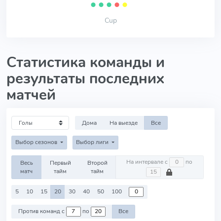
⬤
⬤
⬤
⬤
⬤
Cup
Статистика команды и
результаты последних
матчей
Дома
На выезде
Все
Выбор сезонов
Выбор лиги
На интервале с
по
Весь
Первый
Второй
матч
тайм
тайм
5
10
15
20
30
40
50
100
Против команд с
по
Все