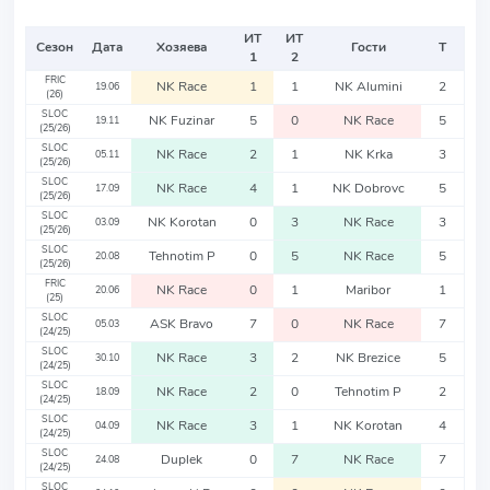
ИТ
ИТ
Сезон
Дата
Хозяева
Гости
Т
1
2
FRIC
NK Race
1
1
NK Alumini
2
19.06
(26)
SLOC
NK Fuzinar
5
0
NK Race
5
19.11
(25/26)
SLOC
NK Race
2
1
NK Krka
3
05.11
(25/26)
SLOC
NK Race
4
1
NK Dobrovc
5
17.09
(25/26)
SLOC
NK Korotan
0
3
NK Race
3
03.09
(25/26)
SLOC
Tehnotim P
0
5
NK Race
5
20.08
(25/26)
FRIC
NK Race
0
1
Maribor
1
20.06
(25)
SLOC
ASK Bravo
7
0
NK Race
7
05.03
(24/25)
SLOC
NK Race
3
2
NK Brezice
5
30.10
(24/25)
SLOC
NK Race
2
0
Tehnotim P
2
18.09
(24/25)
SLOC
NK Race
3
1
NK Korotan
4
04.09
(24/25)
SLOC
Duplek
0
7
NK Race
7
24.08
(24/25)
SLOC