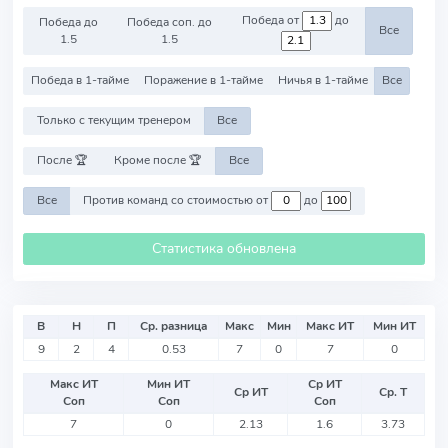
Победа от
до
Победа до
Победа соп. до
Все
1.5
1.5
Победа в 1-тайме
Поражение в 1-тайме
Ничья в 1-тайме
Все
Только с текущим тренером
Все
После 🏆
Кроме после 🏆
Все
Все
Против команд со стоимостью от
до
Статистика обновлена
В
Н
П
Ср. разница
Макс
Мин
Макс ИТ
Мин ИТ
9
2
4
0.53
7
0
7
0
Макс ИТ
Мин ИТ
Ср ИТ
Ср ИТ
Ср. Т
Соп
Соп
Соп
7
0
2.13
1.6
3.73