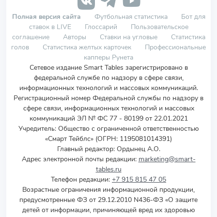
Полная версия сайта
Футбольная статистика
Бот для
ставок в LIVE
Глоссарий
Пользовательское
соглашение
Авторы
Ставки на угловые
Статистика
голов
Статистика желтых карточек
Профессиональные
капперы Рунета
Сетевое издание Smart Tables зарегистрировано в
федеральной службе по надзору в сфере связи,
информационных технологий и массовых коммуникаций.
Регистрационный номер Федеральной службы по надзору в
сфере связи, информационных технологий и массовых
коммуникаций ЭЛ № ФС 77 - 80199 от 22.01.2021
Учредитель
:
Общество с ограниченной ответственностью
«Смарт Тейблс» (ОГРН: 1195081014391)
Главный редактор: Ордынец А.О.
Адрес электронной почты редакции:
marketing@smart-
tables.ru
Телефон редакции:
+7 915 815 47 05
Возрастные ограничения информационной продукции,
предусмотренные ФЗ от 29.12.2010 N436-ФЗ «О защите
детей от информации, причиняющей вред их здоровью