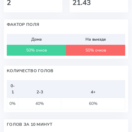
2
21.43
ФАКТОР ПОЛЯ
Дома
На выезде
50% очков
50% очков
КОЛИЧЕСТВО ГОЛОВ
0-
1
2-3
4+
0%
40%
60%
ГОЛОВ ЗА 10 МИНУТ