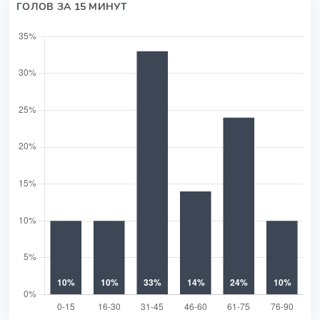
ГОЛОВ ЗА 15 МИНУТ