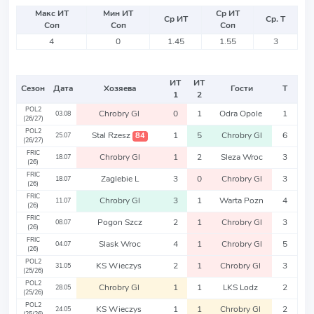
Макс ИТ
Мин ИТ
Ср ИТ
Ср ИТ
Ср. Т
Соп
Соп
Соп
4
0
1.45
1.55
3
ИТ
ИТ
Сезон
Дата
Хозяева
Гости
Т
1
2
POL2
Chrobry Gl
0
1
Odra Opole
1
03.08
(26/27)
POL2
Stal Rzesz
1
5
Chrobry Gl
6
84
25.07
(26/27)
FRIC
Chrobry Gl
1
2
Sleza Wroc
3
18.07
(26)
FRIC
Zaglebie L
3
0
Chrobry Gl
3
18.07
(26)
FRIC
Chrobry Gl
3
1
Warta Pozn
4
11.07
(26)
FRIC
Pogon Szcz
2
1
Chrobry Gl
3
08.07
(26)
FRIC
Slask Wroc
4
1
Chrobry Gl
5
04.07
(26)
POL2
KS Wieczys
2
1
Chrobry Gl
3
31.05
(25/26)
POL2
Chrobry Gl
1
1
LKS Lodz
2
28.05
(25/26)
POL2
KS Wieczys
1
1
Chrobry Gl
2
24.05