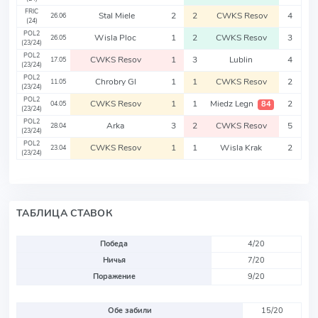
FRIC
Stal Miele
2
2
CWKS Resov
4
26.06
(24)
POL2
Wisla Ploc
1
2
CWKS Resov
3
26.05
(23/24)
POL2
CWKS Resov
1
3
Lublin
4
17.05
(23/24)
POL2
Chrobry Gl
1
1
CWKS Resov
2
11.05
(23/24)
POL2
CWKS Resov
1
1
Miedz Legn
2
84
04.05
(23/24)
POL2
Arka
3
2
CWKS Resov
5
28.04
(23/24)
POL2
CWKS Resov
1
1
Wisla Krak
2
23.04
(23/24)
ТАБЛИЦА СТАВОК
Победа
4/20
Ничья
7/20
Поражение
9/20
Обе забили
15/20