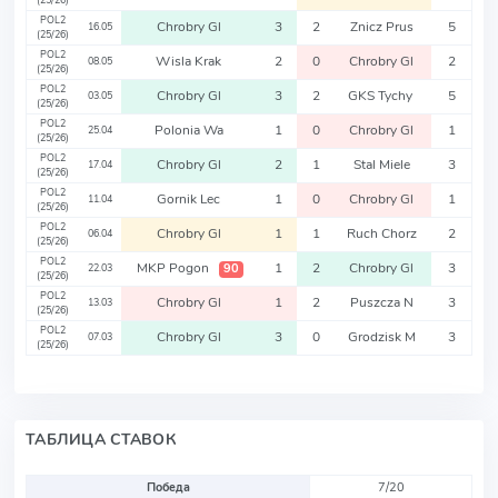
(25/26)
POL2
Chrobry Gl
3
2
Znicz Prus
5
16.05
(25/26)
POL2
Wisla Krak
2
0
Chrobry Gl
2
08.05
(25/26)
POL2
Chrobry Gl
3
2
GKS Tychy
5
03.05
(25/26)
POL2
Polonia Wa
1
0
Chrobry Gl
1
25.04
(25/26)
POL2
Chrobry Gl
2
1
Stal Miele
3
17.04
(25/26)
POL2
Gornik Lec
1
0
Chrobry Gl
1
11.04
(25/26)
POL2
Chrobry Gl
1
1
Ruch Chorz
2
06.04
(25/26)
POL2
MKP Pogon
1
2
Chrobry Gl
3
90
22.03
(25/26)
POL2
Chrobry Gl
1
2
Puszcza N
3
13.03
(25/26)
POL2
Chrobry Gl
3
0
Grodzisk M
3
07.03
(25/26)
ТАБЛИЦА СТАВОК
Победа
7/20