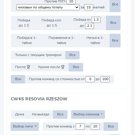
Против ТОП-
Все
за
матчей
Победа от
Победа
Победа соп.
Все
до 1.5
до 1.5
до
Победа в 1-
Поражение в 1-
Ничья в 1-
Все
тайме
тайме
тайме
Только с текущим тренером
Все
После 🏆
Кроме после 🏆
Все
Все
Против команд со стоимостью от
до
CWKS RESOVIA RZESZOW
Дома
На выезде
Все
Выбор сезонов
Выбор лиги
Против команд с
по
Все