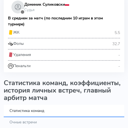
Доминик Суликовски
Судья
⬤
В среднем за матч (по последним 10 играм в этом
турнире)
5.5
ЖК
32.7
Фолы
-
Удаления
-
Пенальти
Статистика команд, коэффициенты,
история личных встреч, главный
арбитр матча
Статистика команд
Очные встречи