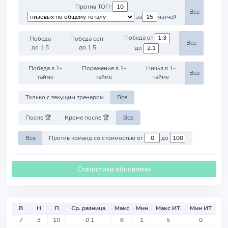
Против ТОП-
Все
за
матчей
Победа от
Победа
Победа соп.
Все
до 1.5
до 1.5
до
Победа в 1-
Поражение в 1-
Ничья в 1-
Все
тайме
тайме
тайме
Только с текущим тренером
Все
После 🏆
Кроме после 🏆
Все
Все
Против команд со стоимостью от
до
Статистика обновлена
В
Н
П
Ср. разница
Макс
Мин
Макс ИТ
Мин ИТ
7
3
10
-0.1
6
1
5
0