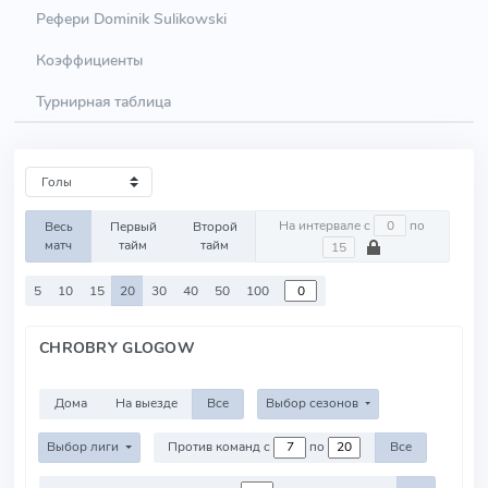
Рефери Dominik Sulikowski
Коэффициенты
Турнирная таблица
На интервале с
по
Весь
Первый
Второй
матч
тайм
тайм
5
10
15
20
30
40
50
100
CHROBRY GLOGOW
Дома
На выезде
Все
Выбор сезонов
Выбор лиги
Против команд с
по
Все