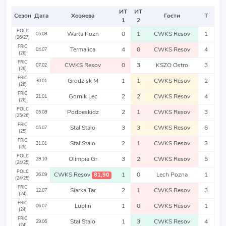
ИТ
ИТ
Сезон
Дата
Хозяева
Гости
Т
1
2
POLC
Warta Pozn
0
1
CWKS Resov
1
05.08
(26/27)
FRIC
Termalica
4
0
CWKS Resov
4
04.07
(26)
FRIC
CWKS Resov
0
3
KSZO Ostro
3
07.02
(26)
FRIC
Grodzisk M
1
1
CWKS Resov
2
30.01
(26)
FRIC
Gornik Lec
2
2
CWKS Resov
4
21.01
(26)
POLC
Podbeskidz
2
1
CWKS Resov
3
05.08
(25/26)
FRIC
Stal Stalo
3
3
CWKS Resov
6
05.07
(25)
FRIC
Stal Stalo
2
1
CWKS Resov
3
31.01
(25)
POLC
Olimpia Gr
3
2
CWKS Resov
5
29.10
(24/25)
POLC
CWKS Resov
1
0
Lech Pozna
1
81,90
26.09
(24/25)
FRIC
Siarka Tar
2
1
CWKS Resov
3
12.07
(24)
FRIC
Lublin
1
0
CWKS Resov
1
06.07
(24)
FRIC
Stal Stalo
1
3
CWKS Resov
4
29.06
(24)