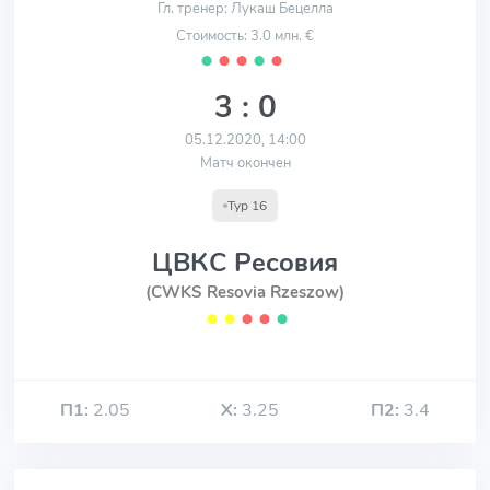
Гл. тренер: Лукаш Бецелла
Стоимость: 3.0 млн. €
⬤
⬤
⬤
⬤
⬤
3 : 0
05.12.2020, 14:00
Матч окончен
Тур 16
ЦВКС Ресовия
(CWKS Resovia Rzeszow)
⬤
⬤
⬤
⬤
⬤
П1:
2.05
Х:
3.25
П2:
3.4