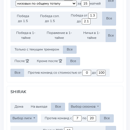
Все
за
матчей
Победа от
Победа
Победа соп.
Все
до 1.5
до 1.5
до
Победа в 1-
Поражение в 1-
Ничья в 1-
Все
тайме
тайме
тайме
Только с текущим тренером
Все
После 🏆
Кроме после 🏆
Все
Все
Против команд со стоимостью от
до
SHIRAK
Дома
На выезде
Все
Выбор сезонов
Выбор лиги
Против команд с
по
Все