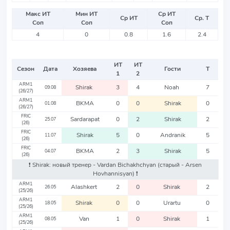
Макс ИТ
Мин ИТ
Ср ИТ
Ср ИТ
Ср. Т
Соп
Соп
Соп
4
0
0.8
1.6
2.4
ИТ
ИТ
Сезон
Дата
Хозяева
Гости
Т
1
2
ARM1
Shirak
3
4
Noah
7
09.08
(26/27)
ARM1
BKMA
0
0
Shirak
0
01.08
(26/27)
FRIC
Sardarapat
0
2
Shirak
2
25.07
(26)
FRIC
Shirak
5
0
Andranik
5
11.07
(26)
FRIC
BKMA
2
3
Shirak
5
04.07
(26)
❗️ Shirak: новый тренер - Vardan Bichakhchyan
(старый - Arsen
Hovhannisyan)
❗️
ARM1
Alashkert
2
0
Shirak
2
26.05
(25/26)
ARM1
Shirak
0
0
Urartu
0
18.05
(25/26)
ARM1
Van
1
0
Shirak
1
08.05
(25/26)