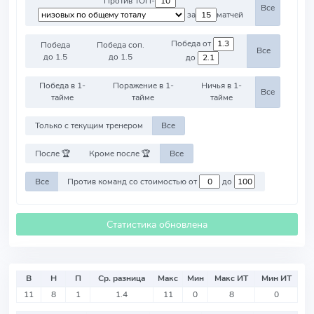
Против ТОП-
Все
за
матчей
Победа от
Победа
Победа соп.
Все
до 1.5
до 1.5
до
Победа в 1-
Поражение в 1-
Ничья в 1-
Все
тайме
тайме
тайме
Только с текущим тренером
Все
После 🏆
Кроме после 🏆
Все
Все
Против команд со стоимостью от
до
Статистика обновлена
В
Н
П
Ср. разница
Макс
Мин
Макс ИТ
Мин ИТ
11
8
1
1.4
11
0
8
0