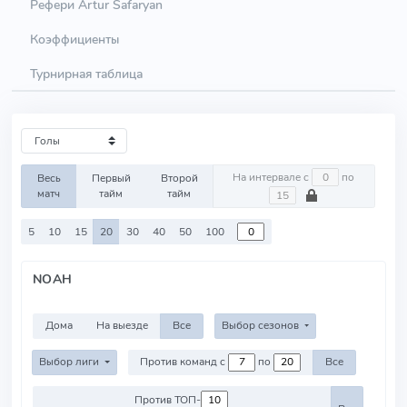
Рефери Artur Safaryan
Коэффициенты
Турнирная таблица
На интервале с
по
Весь
Первый
Второй
матч
тайм
тайм
5
10
15
20
30
40
50
100
NOAH
Дома
На выезде
Все
Выбор сезонов
Выбор лиги
Против команд с
по
Все
Против ТОП-