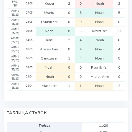
FRIC
Koper
2
0
Noah
2
23.06
(26)
ARM1
Urartu
0
5
Noah
5
27.05
(25/26)
ARM1
Pyunik Yer
0
0
Noah
0
23.05
(25/26)
ARM1
Noah
8
3
Ararat Yer
11
19.05
(25/26)
ARMC
Urartu
2
4
Noah
6
14.05
(25/26)
ARM1
Ararat-Arm
0
4
Noah
4
10.05
(25/26)
ARM1
Gandzasar
1
4
Noah
5
06.05
(25/26)
ARM1
Noah
0
0
Pyunik Yer
0
03.05
(25/26)
ARMC
Noah
0
0
Ararat-Arm
0
29.04
(25/26)
ARM1
Alashkert
1
1
Noah
2
25.04
(25/26)
ТАБЛИЦА СТАВОК
Победа
11/20