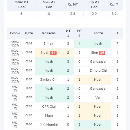
Макс ИТ
Мин ИТ
Ср ИТ
Ср ИТ
Ср. Т
Соп
Соп
Соп
3
0
2.3
0.9
3.2
ИТ
ИТ
Сезон
Дата
Хозяева
Гости
Т
1
2
ARM1
Shirak
3
4
Noah
7
09.08
(26/27)
UCOL
Noah
2
2
Sion
4
64
26
06.08
(26/27)
ARM1
Noah
3
0
Gandzasar
3
02.08
(26/27)
UCOL
Noah
2
1
Zimbru Chi
3
30.07
(26/27)
UCOL
Zimbru Chi
1
1
Noah
2
23.07
(26/27)
FRIC
Noah
2
0
Gandzasar
2
16.07
(26)
FRIC
Noah
2
0
Van
2
15.07
(26)
FRIC
CFR Cluj
1
1
Noah
2
07.07
(26)
FRIC
Mura
1
1
Noah
2
04.07
(26)
FRIC
NK Alumini
0
2
Noah
2
28.06
(26)