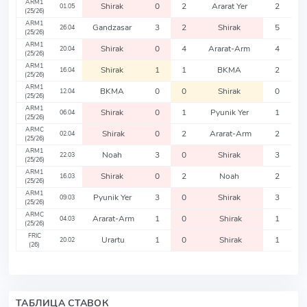
ARM1
Shirak
0
2
Ararat Yer
2
01.05
(25/26)
ARM1
Gandzasar
3
2
Shirak
5
26.04
(25/26)
ARM1
Shirak
0
4
Ararat-Arm
4
20.04
(25/26)
ARM1
Shirak
1
1
BKMA
2
16.04
(25/26)
ARM1
BKMA
0
0
Shirak
0
12.04
(25/26)
ARM1
Shirak
0
1
Pyunik Yer
1
06.04
(25/26)
ARMC
Shirak
0
2
Ararat-Arm
2
02.04
(25/26)
ARM1
Noah
3
0
Shirak
3
22.03
(25/26)
ARM1
Shirak
0
2
Noah
2
16.03
(25/26)
ARM1
Pyunik Yer
3
0
Shirak
3
09.03
(25/26)
ARMC
Ararat-Arm
1
0
Shirak
1
04.03
(25/26)
FRIC
Urartu
1
0
Shirak
1
20.02
(26)
ТАБЛИЦА СТАВОК