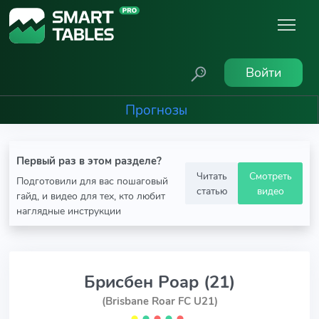
Войти
Прогнозы
Первый раз в этом разделе?
Читать
Смотреть
Подготовили для вас пошаговый
статью
видео
гайд, и видео для тех, кто любит
наглядные инструкции
Брисбен Роар (21)
(Brisbane Roar FC U21)
⬤
⬤
⬤
⬤
⬤