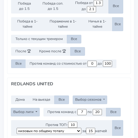
Победа от
Победа
Победа соп.
Все
до 1.5
до 1.5
до
Победа в 1-
Поражение в 1-
Ничья в 1-
Все
тайме
тайме
тайме
Только с текущим тренером
Все
После 🏆
Кроме после 🏆
Все
Все
Против команд со стоимостью от
до
REDLANDS UNITED
Дома
На выезде
Все
Выбор сезонов
Выбор лиги
Против команд с
по
Все
Против ТОП-
Все
за
матчей