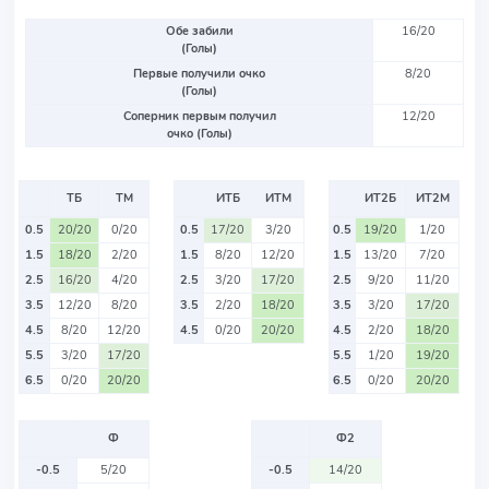
Обе забили
16/20
(Голы)
Первые получили очко
8/20
(Голы)
Соперник первым получил
12/20
очко (Голы)
ТБ
ТМ
ИТБ
ИТМ
ИТ2Б
ИТ2М
0.5
20/20
0/20
0.5
17/20
3/20
0.5
19/20
1/20
1.5
18/20
2/20
1.5
8/20
12/20
1.5
13/20
7/20
2.5
16/20
4/20
2.5
3/20
17/20
2.5
9/20
11/20
3.5
12/20
8/20
3.5
2/20
18/20
3.5
3/20
17/20
4.5
8/20
12/20
4.5
0/20
20/20
4.5
2/20
18/20
5.5
3/20
17/20
5.5
1/20
19/20
6.5
0/20
20/20
6.5
0/20
20/20
Ф
Ф2
-0.5
5/20
-0.5
14/20