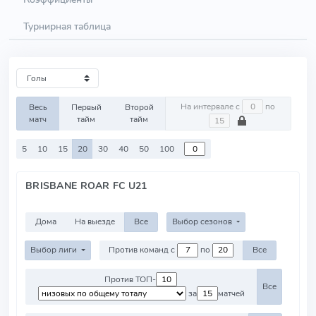
Турнирная таблица
На интервале с
по
Весь
Первый
Второй
матч
тайм
тайм
5
10
15
20
30
40
50
100
BRISBANE ROAR FC U21
Дома
На выезде
Все
Выбор сезонов
Выбор лиги
Против команд с
по
Все
Против ТОП-
Все
за
матчей