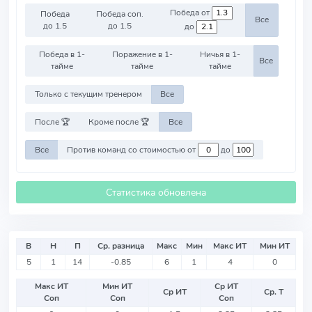
Победа от
Победа
Победа соп.
Все
до 1.5
до 1.5
до
Победа в 1-
Поражение в 1-
Ничья в 1-
Все
тайме
тайме
тайме
Только с текущим тренером
Все
После 🏆
Кроме после 🏆
Все
Все
Против команд со стоимостью от
до
Статистика обновлена
В
Н
П
Ср. разница
Макс
Мин
Макс ИТ
Мин ИТ
5
1
14
-0.85
6
1
4
0
Макс ИТ
Мин ИТ
Ср ИТ
Ср ИТ
Ср. Т
Соп
Соп
Соп