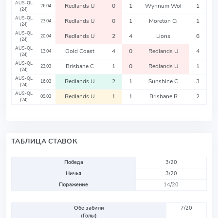
AUS-QL
Redlands U
0
1
Wynnum Wol
1
26.04
(24)
AUS-QL
Redlands U
0
1
Moreton Ci
1
23.04
(24)
AUS-QL
Redlands U
2
4
Lions
6
20.04
(24)
AUS-QL
Gold Coast
4
0
Redlands U
4
13.04
(24)
AUS-QL
Brisbane C
1
0
Redlands U
1
23.03
(24)
AUS-QL
Redlands U
2
1
Sunshine C
3
16.03
(24)
AUS-QL
Redlands U
1
1
Brisbane R
2
09.03
(24)
ТАБЛИЦА СТАВОК
Победа
3/20
Ничья
3/20
Поражение
14/20
Обе забили
7/20
(Голы)