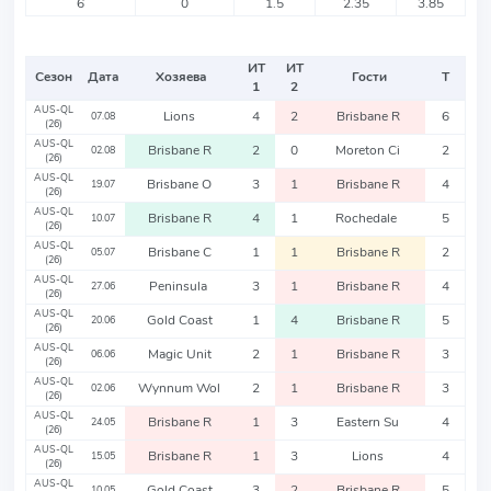
6
0
1.5
2.35
3.85
ИТ
ИТ
Сезон
Дата
Хозяева
Гости
Т
1
2
AUS-QL
Lions
4
2
Brisbane R
6
07.08
(26)
AUS-QL
Brisbane R
2
0
Moreton Ci
2
02.08
(26)
AUS-QL
Brisbane O
3
1
Brisbane R
4
19.07
(26)
AUS-QL
Brisbane R
4
1
Rochedale
5
10.07
(26)
AUS-QL
Brisbane C
1
1
Brisbane R
2
05.07
(26)
AUS-QL
Peninsula
3
1
Brisbane R
4
27.06
(26)
AUS-QL
Gold Coast
1
4
Brisbane R
5
20.06
(26)
AUS-QL
Magic Unit
2
1
Brisbane R
3
06.06
(26)
AUS-QL
Wynnum Wol
2
1
Brisbane R
3
02.06
(26)
AUS-QL
Brisbane R
1
3
Eastern Su
4
24.05
(26)
AUS-QL
Brisbane R
1
3
Lions
4
15.05
(26)
AUS-QL
Gold Coast
3
2
Brisbane R
5
10.05