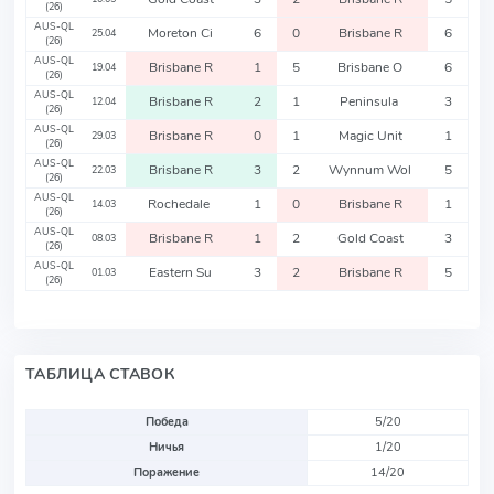
(26)
AUS-QL
Moreton Ci
6
0
Brisbane R
6
25.04
(26)
AUS-QL
Brisbane R
1
5
Brisbane O
6
19.04
(26)
AUS-QL
Brisbane R
2
1
Peninsula
3
12.04
(26)
AUS-QL
Brisbane R
0
1
Magic Unit
1
29.03
(26)
AUS-QL
Brisbane R
3
2
Wynnum Wol
5
22.03
(26)
AUS-QL
Rochedale
1
0
Brisbane R
1
14.03
(26)
AUS-QL
Brisbane R
1
2
Gold Coast
3
08.03
(26)
AUS-QL
Eastern Su
3
2
Brisbane R
5
01.03
(26)
ТАБЛИЦА СТАВОК
Победа
5/20
Ничья
1/20
Поражение
14/20