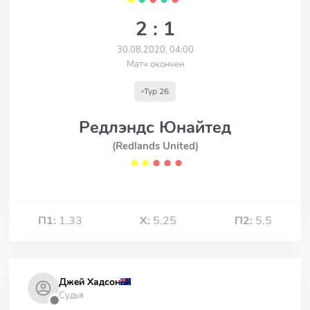
2 : 1
30.08.2020, 04:00
Матч окончен
Тур 26
Редлэндс Юнайтед
(Redlands United)
⬤
⬤
⬤
⬤
⬤
П1:
1.33
Х:
5.25
П2:
5.5
Джей Хадсон
Судья
⬤