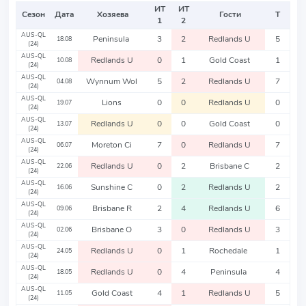
ИТ
ИТ
Сезон
Дата
Хозяева
Гости
Т
1
2
AUS-QL
Peninsula
3
2
Redlands U
5
18.08
(24)
AUS-QL
Redlands U
0
1
Gold Coast
1
10.08
(24)
AUS-QL
Wynnum Wol
5
2
Redlands U
7
04.08
(24)
AUS-QL
Lions
0
0
Redlands U
0
19.07
(24)
AUS-QL
Redlands U
0
0
Gold Coast
0
13.07
(24)
AUS-QL
Moreton Ci
7
0
Redlands U
7
06.07
(24)
AUS-QL
Redlands U
0
2
Brisbane C
2
22.06
(24)
AUS-QL
Sunshine C
0
2
Redlands U
2
16.06
(24)
AUS-QL
Brisbane R
2
4
Redlands U
6
09.06
(24)
AUS-QL
Brisbane O
3
0
Redlands U
3
02.06
(24)
AUS-QL
Redlands U
0
1
Rochedale
1
24.05
(24)
AUS-QL
Redlands U
0
4
Peninsula
4
18.05
(24)
AUS-QL
Gold Coast
4
1
Redlands U
5
11.05
(24)