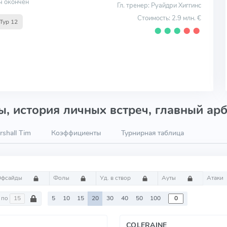
ч окончен
Гл. тренер: Руайдри Хиггинс
Стоимость: 2.9 млн. €
Тур 12
⬤
⬤
⬤
⬤
⬤
, история личных встреч, главный арб
shall Tim
Коэффициенты
Турнирная таблица
Офсайды
Фолы
Уд. в створ
Ауты
Атаки
по
5
10
15
20
30
40
50
100
COLERAINE