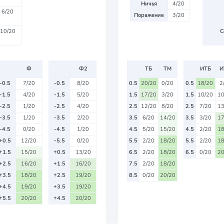
Ничья
4/20
6/20
Поражение
3/20
10/20
С
Ф
Ф2
ТБ
ТМ
ИТБ
И
-0.5
7/20
-0.5
8/20
0.5
20/20
0/20
0.5
18/20
2
-1.5
4/20
-1.5
5/20
1.5
17/20
3/20
1.5
10/20
10
-2.5
1/20
-2.5
4/20
2.5
12/20
8/20
2.5
7/20
13
-3.5
1/20
-3.5
2/20
3.5
6/20
14/20
3.5
3/20
17
-4.5
0/20
-4.5
1/20
4.5
5/20
15/20
4.5
2/20
18
+0.5
12/20
-5.5
0/20
5.5
2/20
18/20
5.5
2/20
18
+1.5
15/20
+0.5
13/20
6.5
2/20
18/20
6.5
0/20
20
+2.5
16/20
+1.5
16/20
7.5
2/20
18/20
+3.5
18/20
+2.5
19/20
8.5
0/20
20/20
+4.5
19/20
+3.5
19/20
+5.5
20/20
+4.5
20/20