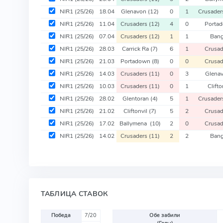
NIR1
(25/26)
18.04
Glenavon
(12)
0
1
Crusade
NIR1
(25/26)
11.04
Crusaders
(12)
4
0
Porta
NIR1
(25/26)
07.04
Crusaders
(12)
1
1
Ban
NIR1
(25/26)
28.03
Carrick Ra
(7)
6
1
Crusa
NIR1
(25/26)
21.03
Portadown
(8)
0
0
Crusa
NIR1
(25/26)
14.03
Crusaders
(11)
0
3
Glena
NIR1
(25/26)
10.03
Crusaders
(11)
0
1
Clifto
NIR1
(25/26)
28.02
Glentoran
(4)
5
1
Crusade
NIR1
(25/26)
21.02
Cliftonvil
(7)
5
2
Crusa
NIR1
(25/26)
17.02
Ballymena
(10)
2
0
Crusa
NIR1
(25/26)
14.02
Crusaders
(11)
2
2
Ban
ТАБЛИЦА СТАВОК
Победа
7/20
Обе забили