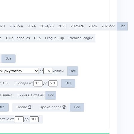
023
2023/24
2024
2024/25
2025
2025/26
2026
2026/27
Все
e
Club Friendlies
Cup
League Cup
Premier League
Все
за
матчей
Все
о 1.5
Победа от
до
Все
1-тайме
Ничья в 1-тайме
Все
Все
После 🏆
Кроме после 🏆
Все
Против команд со стоимостью от
до