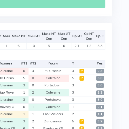
Макс ИТ
Мин ИТ
Ср ИТ
с
Мин
Макс ИТ
Мин ИТ
Ср ИТ
Ср. Т
Соп
Соп
Соп
1
6
0
5
0
2.1
1.2
3.3
Хозяева
ИТ
1
ИТ
2
Гости
Т
Рез.
oleraine
0
3
HJK Helsin
3
Р
0:3
JK Helsin
5
0
Coleraine
5
Р
5:0
oleraine
3
0
Portadown
3
3:0
ligo Rove
1
2
Coleraine
3
1:2
oleraine
3
0
Portstewar
3
3:0
imavady U
0
1
Coleraine
1
0:1
oleraine
1
1
HW Welders
2
1:1
oleraine
3
2
Dungannon
5
Р
3:2
leraine
(2)
6
2
Glentoran
(3)
8
Р
6:2