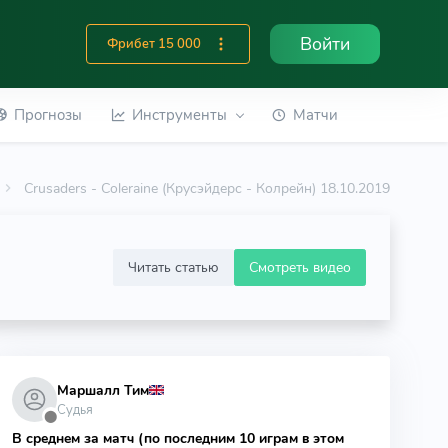
Войти
Фрибет 15 000
Прогнозы
Инструменты
Матчи
Crusaders - Coleraine (Крусэйдерс - Колрейн) 18.10.2019
Читать статью
Смотреть видео
Маршалл Тим
Судья
⬤
В среднем за матч (по последним 10 играм в этом