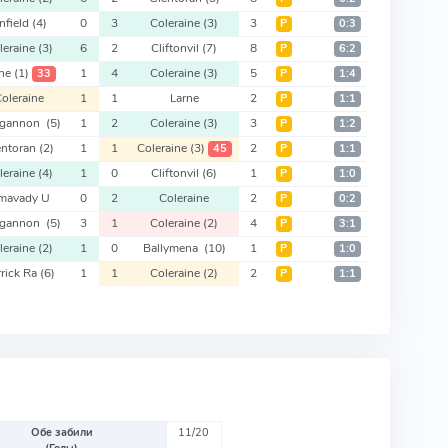
infield
(4)
0
3
Coleraine
(3)
3
Р
0:3
leraine
(3)
6
2
Cliftonvil
(7)
8
Р
6:2
rne
(1)
1
4
Coleraine
(3)
5
33
Р
1:4
oleraine
1
1
Larne
2
Р
1:1
gannon
(5)
1
2
Coleraine
(3)
3
Р
1:2
entoran
(2)
1
1
Coleraine
(3)
2
45
Р
1:1
leraine
(4)
1
0
Cliftonvil
(6)
1
Р
1:0
imavady U
0
2
Coleraine
2
Р
0:2
gannon
(5)
3
1
Coleraine
(2)
4
Р
3:1
leraine
(2)
1
0
Ballymena
(10)
1
Р
1:0
rrick Ra
(6)
1
1
Coleraine
(2)
2
Р
1:1
Обе забили
11/20