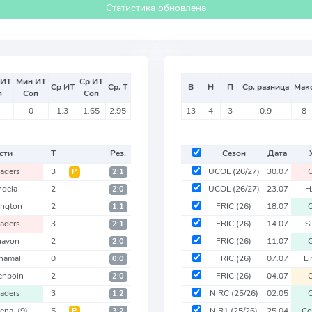
Статистика обновлена
 ИТ
Мин ИТ
Ср ИТ
Ср ИТ
Ср. Т
В
Н
П
Ср. разница
Мак
п
Соп
Соп
0
1.3
1.65
2.95
13
4
3
0.9
8
сти
Т
Рез.
Сезон
Дата
aders
3
UCOL
(26/27)
30.07
C
Р
2:1
dela
2
UCOL
(26/27)
23.07
H
2:0
ngton
2
FRIC
(26)
18.07
C
1:1
aders
3
FRIC
(26)
14.07
S
2:1
navon
2
FRIC
(26)
11.07
C
2:0
inamal
0
FRIC
(26)
07.07
L
0:0
enpoin
2
FRIC
(26)
04.07
C
2:0
aders
3
NIRC
(25/26)
02.05
C
1:2
mena
(9)
5
NIR1
(25/26)
25.04
Co
Р
3:2