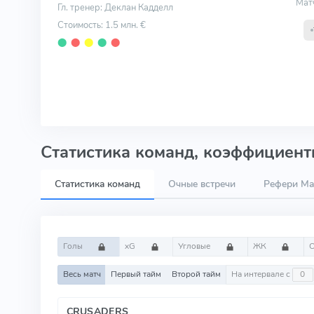
Мат
Гл. тренер: Деклан Кадделл
Стоимость: 1.5 млн. €
⬤
⬤
⬤
⬤
⬤
Статистика команд, коэффициенты
Статистика команд
Очные встречи
Рефери Mar
Голы
xG
Угловые
ЖК
Весь матч
Первый тайм
Второй тайм
На интервале с
CRUSADERS