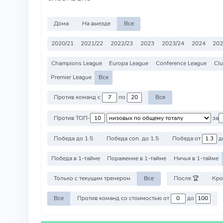
Дома
На выезде
Все
2020/21
2021/22
2022/23
2023
2023/24
2024
202
Champions League
Europa League
Conference League
Clu
Premier League
Все
Против команд с
по
Все
Против ТОП-
за
Победа до 1.5
Победа соп. до 1.5
Победа от
д
Победа в 1-тайме
Поражение в 1-тайме
Ничья в 1-тайме
Только с текущим тренером
Все
После 🏆
Кро
Все
Против команд со стоимостью от
до