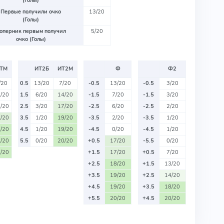
(Голы)
Первые получили очко
13/20
(Голы)
оперник первым получил
5/20
очко (Голы)
ТМ
ИТ2Б
ИТ2М
Ф
Ф2
/20
0.5
13/20
7/20
-0.5
13/20
-0.5
3/20
/20
1.5
6/20
14/20
-1.5
7/20
-1.5
3/20
/20
2.5
3/20
17/20
-2.5
6/20
-2.5
2/20
/20
3.5
1/20
19/20
-3.5
2/20
-3.5
1/20
/20
4.5
1/20
19/20
-4.5
0/20
-4.5
1/20
/20
5.5
0/20
20/20
+0.5
17/20
-5.5
0/20
/20
+1.5
17/20
+0.5
7/20
+2.5
18/20
+1.5
13/20
+3.5
19/20
+2.5
14/20
+4.5
19/20
+3.5
18/20
+5.5
20/20
+4.5
20/20