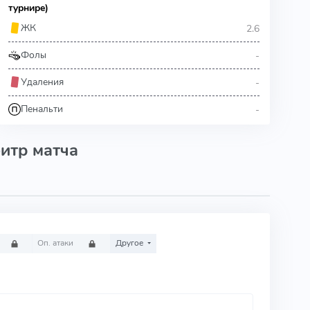
турнире)
2.6
ЖК
-
Фолы
-
Удаления
-
Пенальти
итр матча
Оп. атаки
Другое