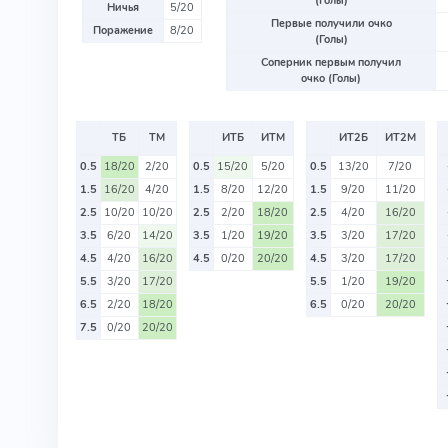
(Голы)
Ничья
5/20
Первые получили очко
Поражение
8/20
(Голы)
Соперник первым получил
очко (Голы)
ТБ
ТМ
ИТБ
ИТМ
ИТ2Б
ИТ2М
0.5
18/20
2/20
0.5
15/20
5/20
0.5
13/20
7/20
1.5
16/20
4/20
1.5
8/20
12/20
1.5
9/20
11/20
2.5
10/20
10/20
2.5
2/20
18/20
2.5
4/20
16/20
3.5
6/20
14/20
3.5
1/20
19/20
3.5
3/20
17/20
4.5
4/20
16/20
4.5
0/20
20/20
4.5
3/20
17/20
5.5
3/20
17/20
5.5
1/20
19/20
6.5
2/20
18/20
6.5
0/20
20/20
7.5
0/20
20/20