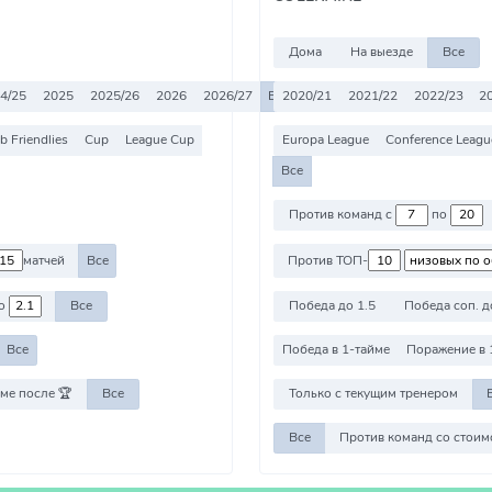
Дома
На выезде
Все
4/25
2025
2025/26
2026
2026/27
Все
2020/21
2021/22
2022/23
2
b Friendlies
Cup
League Cup
Europa League
Conference Leagu
Все
Против команд с
по
матчей
Все
Против ТОП-
о
Все
Победа до 1.5
Победа соп. д
Все
Победа в 1-тайме
Поражение в 
ме после 🏆
Все
Только с текущим тренером
Все