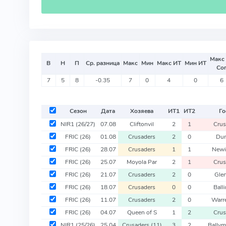
Макс
В
Н
П
Ср. разница
Макс
Мин
Макс ИТ
Мин ИТ
Со
7
5
8
-0.35
7
0
4
0
6
Сезон
Дата
Хозяева
ИТ
1
ИТ
2
Го
NIR1
(26/27)
07.08
Cliftonvil
2
1
Crus
FRIC
(26)
01.08
Crusaders
2
0
Dun
FRIC
(26)
28.07
Crusaders
1
1
Newi
FRIC
(26)
25.07
Moyola Par
2
1
Crus
FRIC
(26)
21.07
Crusaders
2
0
Gle
FRIC
(26)
18.07
Crusaders
0
0
Ball
FRIC
(26)
11.07
Crusaders
2
0
Warr
FRIC
(26)
04.07
Queen of S
1
2
Crus
NIR1
(25/26)
25.04
Crusaders
(11)
3
2
Bally