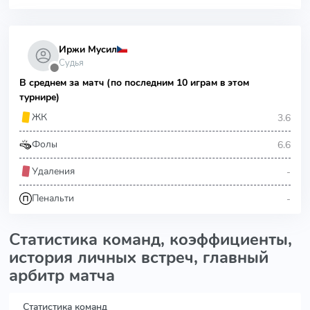
Иржи Мусил
Судья
⬤
В среднем за матч (по последним 10 играм в этом
турнире)
3.6
ЖК
6.6
Фолы
-
Удаления
-
Пенальти
Статистика команд, коэффициенты,
история личных встреч, главный
арбитр матча
Статистика команд