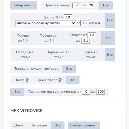
Выбор лиги
Против команд с
по
Все
Против ТОП-
Все
за
матчей
Победа от
Победа
Победа соп.
Все
до 1.5
до 1.5
до
Победа в 1-
Поражение в 1-
Ничья в 1-
Все
тайме
тайме
тайме
Только с текущим тренером
Все
После 🏆
Кроме после 🏆
Все
Все
Против команд со стоимостью от
до
MFK VITKOVICE
Дома
На выезде
Все
Выбор сезонов