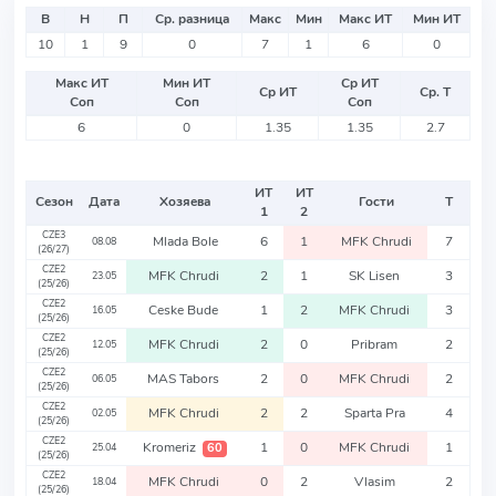
В
Н
П
Ср. разница
Макс
Мин
Макс ИТ
Мин ИТ
10
1
9
0
7
1
6
0
Макс ИТ
Мин ИТ
Ср ИТ
Ср ИТ
Ср. Т
Соп
Соп
Соп
6
0
1.35
1.35
2.7
ИТ
ИТ
Сезон
Дата
Хозяева
Гости
Т
1
2
CZE3
Mlada Bole
6
1
MFK Chrudi
7
08.08
(26/27)
CZE2
MFK Chrudi
2
1
SK Lisen
3
23.05
(25/26)
CZE2
Ceske Bude
1
2
MFK Chrudi
3
16.05
(25/26)
CZE2
MFK Chrudi
2
0
Pribram
2
12.05
(25/26)
CZE2
MAS Tabors
2
0
MFK Chrudi
2
06.05
(25/26)
CZE2
MFK Chrudi
2
2
Sparta Pra
4
02.05
(25/26)
CZE2
Kromeriz
1
0
MFK Chrudi
1
60
25.04
(25/26)
CZE2
MFK Chrudi
0
2
Vlasim
2
18.04
(25/26)