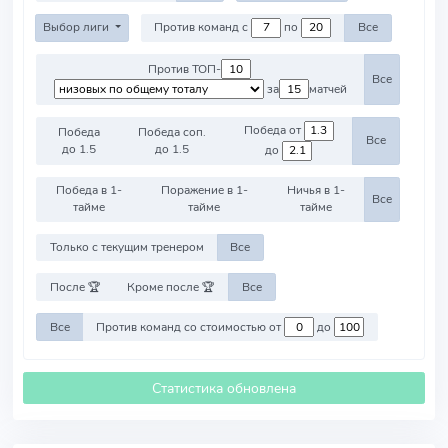
Выбор лиги
Против команд с
по
Все
Против ТОП-
Все
за
матчей
Победа от
Победа
Победа соп.
Все
до 1.5
до 1.5
до
Победа в 1-
Поражение в 1-
Ничья в 1-
Все
тайме
тайме
тайме
Только с текущим тренером
Все
После 🏆
Кроме после 🏆
Все
Все
Против команд со стоимостью от
до
Статистика обновлена