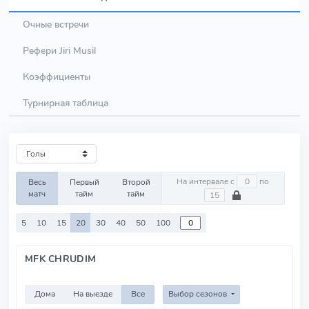
Очные встречи
Рефери Jiri Musil
Коэффициенты
Турнирная таблица
На интервале с
по
Весь
Первый
Второй
матч
тайм
тайм
5
10
15
20
30
40
50
100
MFK CHRUDIM
Дома
На выезде
Все
Выбор сезонов