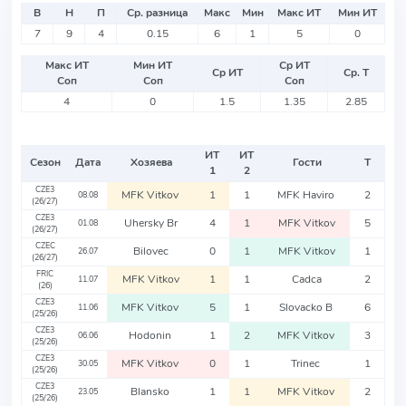
В
Н
П
Ср. разница
Макс
Мин
Макс ИТ
Мин ИТ
7
9
4
0.15
6
1
5
0
Макс ИТ
Мин ИТ
Ср ИТ
Ср ИТ
Ср. Т
Соп
Соп
Соп
4
0
1.5
1.35
2.85
ИТ
ИТ
Сезон
Дата
Хозяева
Гости
Т
1
2
CZE3
MFK Vitkov
1
1
MFK Haviro
2
08.08
(26/27)
CZE3
Uhersky Br
4
1
MFK Vitkov
5
01.08
(26/27)
CZEC
Bilovec
0
1
MFK Vitkov
1
26.07
(26/27)
FRIC
MFK Vitkov
1
1
Cadca
2
11.07
(26)
CZE3
MFK Vitkov
5
1
Slovacko B
6
11.06
(25/26)
CZE3
Hodonin
1
2
MFK Vitkov
3
06.06
(25/26)
CZE3
MFK Vitkov
0
1
Trinec
1
30.05
(25/26)
CZE3
Blansko
1
1
MFK Vitkov
2
23.05
(25/26)