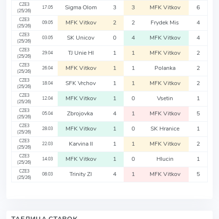
CZE3
Sigma Olom
3
3
MFK Vitkov
6
17.05
(25/26)
CZE3
MFK Vitkov
2
2
Frydek Mis
4
09.05
(25/26)
CZE3
SK Unicov
0
4
MFK Vitkov
4
03.05
(25/26)
CZE3
TJ Unie Hl
1
1
MFK Vitkov
2
29.04
(25/26)
CZE3
MFK Vitkov
1
1
Polanka
2
26.04
(25/26)
CZE3
SFK Vrchov
1
1
MFK Vitkov
2
18.04
(25/26)
CZE3
MFK Vitkov
1
0
Vsetin
1
12.04
(25/26)
CZE3
Zbrojovka
4
1
MFK Vitkov
5
05.04
(25/26)
CZE3
MFK Vitkov
1
0
SK Hranice
1
28.03
(25/26)
CZE3
Karvina II
1
1
MFK Vitkov
2
22.03
(25/26)
CZE3
MFK Vitkov
1
0
Hlucin
1
14.03
(25/26)
CZE3
Trinity Zl
4
1
MFK Vitkov
5
08.03
(25/26)