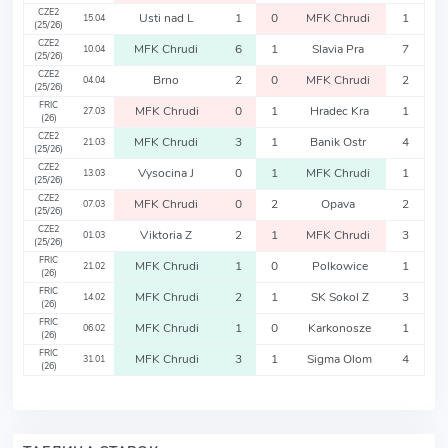
CZE2
Usti nad L
1
0
MFK Chrudi
1
15.04
(25/26)
CZE2
MFK Chrudi
6
1
Slavia Pra
7
10.04
(25/26)
CZE2
Brno
2
0
MFK Chrudi
2
04.04
(25/26)
FRIC
MFK Chrudi
0
1
Hradec Kra
1
27.03
(26)
CZE2
MFK Chrudi
3
1
Banik Ostr
4
21.03
(25/26)
CZE2
Vysocina J
0
1
MFK Chrudi
1
13.03
(25/26)
CZE2
MFK Chrudi
0
2
Opava
2
07.03
(25/26)
CZE2
Viktoria Z
2
1
MFK Chrudi
3
01.03
(25/26)
FRIC
MFK Chrudi
1
0
Polkowice
1
21.02
(26)
FRIC
MFK Chrudi
2
1
SK Sokol Z
3
14.02
(26)
FRIC
MFK Chrudi
1
0
Karkonosze
1
06.02
(26)
FRIC
MFK Chrudi
3
1
Sigma Olom
4
31.01
(26)