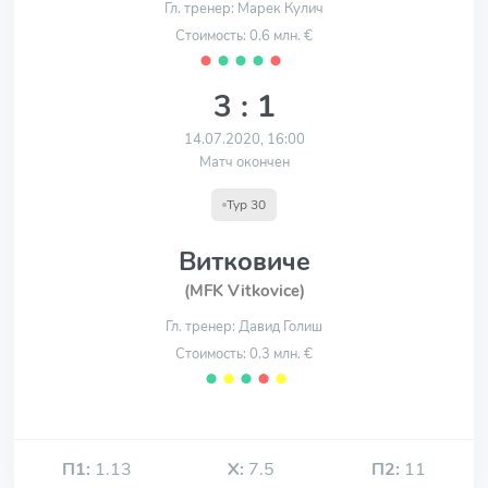
Гл. тренер: Марек Кулич
Стоимость: 0.6 млн. €
⬤
⬤
⬤
⬤
⬤
3 : 1
14.07.2020, 16:00
Матч окончен
Тур 30
Витковиче
(MFK Vitkovice)
Гл. тренер: Давид Голиш
Стоимость: 0.3 млн. €
⬤
⬤
⬤
⬤
⬤
П1:
1.13
Х:
7.5
П2:
11