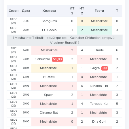
ИТ
ИТ
Сезон
Дата
Хозяева
Гости
Т
1
2
GEOC
Samgurali
0
0
Meshakhte
0
01.08
(26)
GEOC
FC Gonio
1
2
Meshakhte
3
25.07
(26)
❗️ Meshakhte Tkibuli: новый тренер - Kakhaber Chkhetiani
(старый -
Vladimer Burduli)
❗️
FRIC
Meshakhte
2
4
Urartu
6
14.07
(26)
GEO1
Saburtalo
2
1
Meshakhte
3
51,83
23.06
(26)
GEO1
Meshakhte
1
1
Gagra
2
90
18.06
(26)
GEO1
Rustavi
1
0
Meshakhte
1
13.06
(26)
GEO1
Meshakhte
1
6
Dinamo Tbi
7
30.05
(26)
GEO1
Spaeri
2
1
Meshakhte
3
25.05
(26)
GEO1
Meshakhte
1
4
Torpedo Ku
5
20.05
(26)
GEO1
Dinamo Bat
2
1
Meshakhte
3
16.05
(26)
GEO1
Meshakhte
0
2
Dila Gori
2
10.05
(26)
GEO1