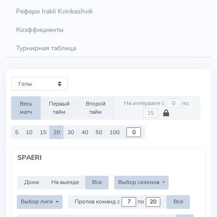
Рефери Irakli Kvirikashvili
Коэффициенты
Турнирная таблица
На интервале с
по
Весь
Первый
Второй
матч
тайм
тайм
5
10
15
20
30
40
50
100
SPAERI
Дома
На выезде
Все
Выбор сезонов
Выбор лиги
Против команд с
по
Все