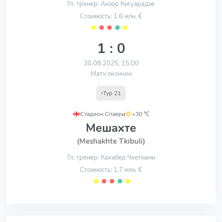
Гл. тренер: Анзор Кигуарадзе
Стоимость: 1.6 млн. €
⬤
⬤
⬤
⬤
⬤
1 : 0
30.08.2025, 15:00
Матч окончен
Тур 21
Стадион Спаери
,
+30 ℃
Мешахте
(Meshakhte Tkibuli)
Гл. тренер: Кахабер Чхетиани
Стоимость: 1.7 млн. €
⬤
⬤
⬤
⬤
⬤