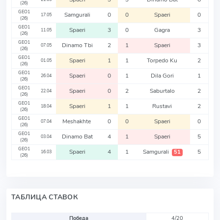
(26)
GEO1
Samgurali
0
0
Spaeri
0
17.05
(26)
GEO1
Spaeri
3
0
Gagra
3
11.05
(26)
GEO1
Dinamo Tbi
2
1
Spaeri
3
07.05
(26)
GEO1
Spaeri
1
1
Torpedo Ku
2
01.05
(26)
GEO1
Spaeri
0
1
Dila Gori
1
26.04
(26)
GEO1
Spaeri
0
2
Saburtalo
2
22.04
(26)
GEO1
Spaeri
1
1
Rustavi
2
18.04
(26)
GEO1
Meshakhte
0
0
Spaeri
0
07.04
(26)
GEO1
Dinamo Bat
4
1
Spaeri
5
03.04
(26)
GEO1
Spaeri
4
1
Samgurali
5
51
16.03
(26)
ТАБЛИЦА СТАВОК
Победа
4/20