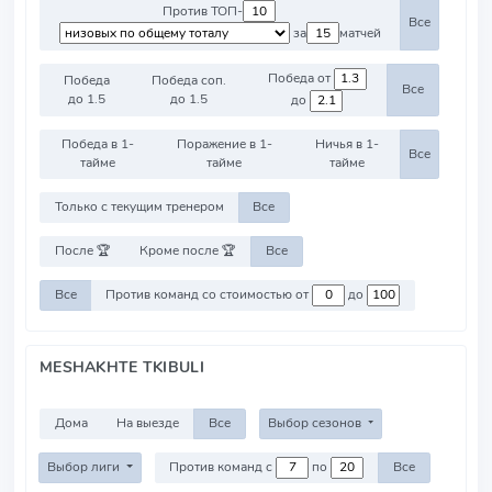
Против ТОП-
Все
за
матчей
Победа от
Победа
Победа соп.
Все
до 1.5
до 1.5
до
Победа в 1-
Поражение в 1-
Ничья в 1-
Все
тайме
тайме
тайме
Только с текущим тренером
Все
После 🏆
Кроме после 🏆
Все
Все
Против команд со стоимостью от
до
MESHAKHTE TKIBULI
Дома
На выезде
Все
Выбор сезонов
Выбор лиги
Против команд с
по
Все