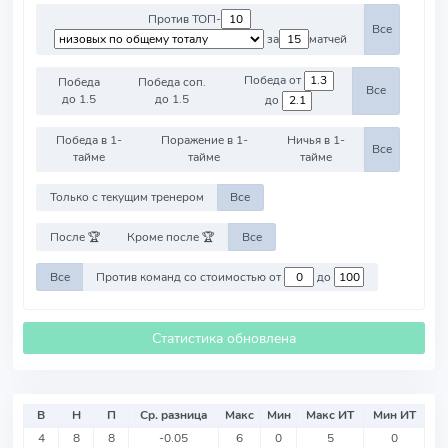
Против ТОП-
Все
за
матчей
Победа от
Победа
Победа соп.
Все
до 1.5
до 1.5
до
Победа в 1-
Поражение в 1-
Ничья в 1-
Все
тайме
тайме
тайме
Только с текущим тренером
Все
После 🏆
Кроме после 🏆
Все
Все
Против команд со стоимостью от
до
Статистика обновлена
В
Н
П
Ср. разница
Макс
Мин
Макс ИТ
Мин ИТ
4
8
8
-0.05
6
0
5
0