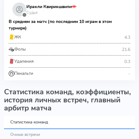
Иракли Квирикшвили
Судья
⬤
В среднем за матч (по последним 10 играм в этом
турнире)
4.3
ЖК
21.6
Фолы
0.3
Удаления
-
Пенальти
Статистика команд, коэффициенты,
история личных встреч, главный
арбитр матча
Статистика команд
Очные встречи