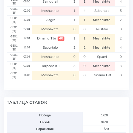
Samgurali
3
1
Meshakhte
4
06.05
(26)
GEO1
Meshakhte
1
4
Saburtalo
5
02.05
(26)
GEO1
Gagra
1
1
Meshakhte
2
27.04
(26)
GEO1
Meshakhte
0
0
Rustavi
0
22.04
(26)
GEO1
Dinamo Tbi
1
1
Meshakhte
2
48
17.04
(26)
GEO1
Saburtalo
2
2
Meshakhte
4
11.04
(26)
GEO1
Meshakhte
0
0
Spaeri
0
07.04
(26)
GEO1
Torpedo Ku
3
0
Meshakhte
3
03.04
(26)
GEO1
Meshakhte
0
0
Dinamo Bat
0
16.03
(26)
ТАБЛИЦА СТАВОК
Победа
1/20
Ничья
8/20
Поражение
11/20