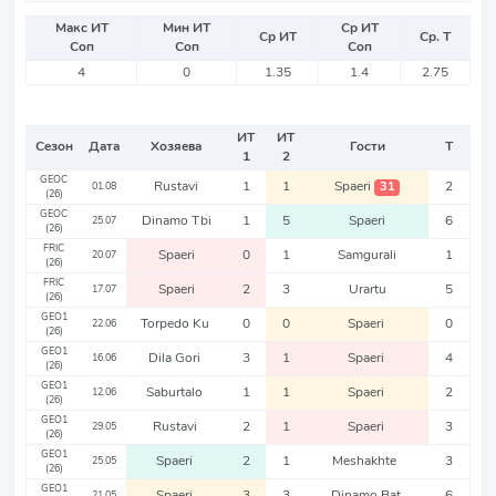
Макс ИТ
Мин ИТ
Ср ИТ
Ср ИТ
Ср. Т
Соп
Соп
Соп
4
0
1.35
1.4
2.75
ИТ
ИТ
Сезон
Дата
Хозяева
Гости
Т
1
2
GEOC
Rustavi
1
1
Spaeri
2
31
01.08
(26)
GEOC
Dinamo Tbi
1
5
Spaeri
6
25.07
(26)
FRIC
Spaeri
0
1
Samgurali
1
20.07
(26)
FRIC
Spaeri
2
3
Urartu
5
17.07
(26)
GEO1
Torpedo Ku
0
0
Spaeri
0
22.06
(26)
GEO1
Dila Gori
3
1
Spaeri
4
16.06
(26)
GEO1
Saburtalo
1
1
Spaeri
2
12.06
(26)
GEO1
Rustavi
2
1
Spaeri
3
29.05
(26)
GEO1
Spaeri
2
1
Meshakhte
3
25.05
(26)
GEO1
Spaeri
3
3
Dinamo Bat
6
21.05