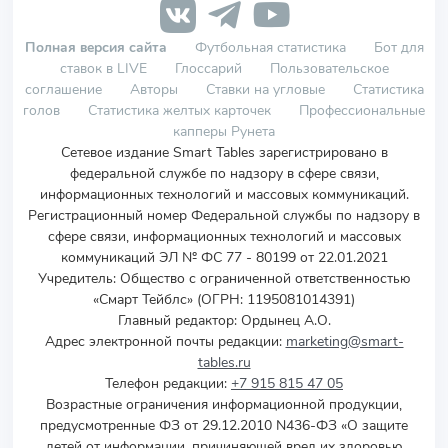
Полная версия сайта
Футбольная статистика
Бот для
ставок в LIVE
Глоссарий
Пользовательское
соглашение
Авторы
Ставки на угловые
Статистика
голов
Статистика желтых карточек
Профессиональные
капперы Рунета
Сетевое издание Smart Tables зарегистрировано в
федеральной службе по надзору в сфере связи,
информационных технологий и массовых коммуникаций.
Регистрационный номер Федеральной службы по надзору в
сфере связи, информационных технологий и массовых
коммуникаций ЭЛ № ФС 77 - 80199 от 22.01.2021
Учредитель
:
Общество с ограниченной ответственностью
«Смарт Тейблс» (ОГРН: 1195081014391)
Главный редактор: Ордынец А.О.
Адрес электронной почты редакции:
marketing@smart-
tables.ru
Телефон редакции:
+7 915 815 47 05
Возрастные ограничения информационной продукции,
предусмотренные ФЗ от 29.12.2010 N436-ФЗ «О защите
детей от информации, причиняющей вред их здоровью