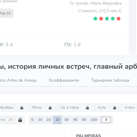
ч окончен
Гл. тренер: Абель Феррейра
Стоимость: 232.5 млн. €
Тур 22
⬤
⬤
⬤
⬤
⬤
Х:
3.4
П2:
1.8
, история личных встреч, главный арб
no Arleu de Araujo
Коэффициенты
Турнирная таблица
Офсайды
Фолы
Уд. в створ
Ауты
Атаки
по
5
10
15
20
30
40
50
100
PALMEIRAS