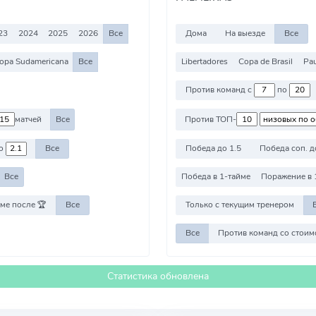
23
2024
2025
2026
Все
Дома
На выезде
Все
opa Sudamericana
Все
Libertadores
Copa de Brasil
Pau
Против команд с
по
матчей
Все
Против ТОП-
о
Все
Победа до 1.5
Победа соп. д
Все
Победа в 1-тайме
Поражение в 
ме после 🏆
Все
Только с текущим тренером
Все
Статистика обновлена