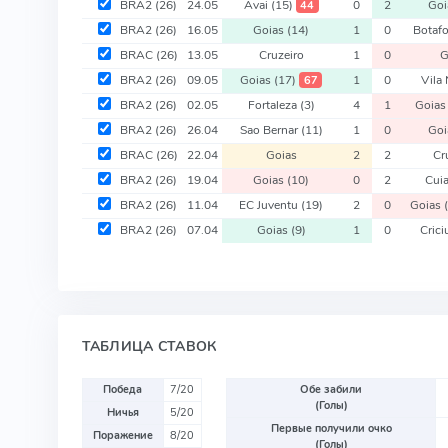
BRA2
(26)
24.05
Avai
(15)
0
2
Goi
44
BRA2
(26)
16.05
Goias
(14)
1
0
Botaf
BRAC
(26)
13.05
Cruzeiro
1
0
G
BRA2
(26)
09.05
Goias
(17)
1
0
Vila
67
BRA2
(26)
02.05
Fortaleza
(3)
4
1
Goia
BRA2
(26)
26.04
Sao Bernar
(11)
1
0
Goi
BRAC
(26)
22.04
Goias
2
2
Cr
BRA2
(26)
19.04
Goias
(10)
0
2
Cui
BRA2
(26)
11.04
EC Juventu
(19)
2
0
Goias
BRA2
(26)
07.04
Goias
(9)
1
0
Cric
ТАБЛИЦА СТАВОК
Победа
7/20
Обе забили
(Голы)
Ничья
5/20
Первые получили очко
Поражение
8/20
(Голы)