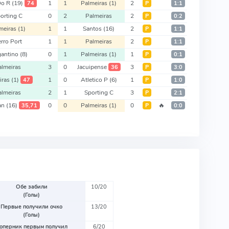
Do R
(19)
1
1
Palmeiras
(1)
2
74
Р
1:1
orting C
0
2
Palmeiras
2
Р
0:2
meiras
(1)
1
1
Santos
(16)
2
Р
1:1
rro Port
1
1
Palmeiras
2
Р
1:1
gantino
(8)
0
1
Palmeiras
(1)
1
Р
0:1
almeiras
3
0
Jacuipense
3
36
Р
3:0
iras
(1)
1
0
Atletico P
(6)
1
47
Р
1:0
almeiras
2
1
Sporting C
3
Р
2:1
ian
(16)
0
0
Palmeiras
(1)
0
🔥
35,71
Р
0:0
Обе забили
10/20
(Голы)
Первые получили очко
13/20
(Голы)
оперник первым получил
6/20