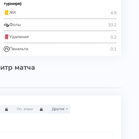
турнире)
4.9
ЖК
33.2
Фолы
0.2
Удаления
0.1
Пенальти
итр матча
Оп. атаки
Другое