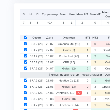
Макс
В
Н
П
Ср. разница
Макс
Мин
Макс ИТ
Мин ИТ
Со
7
5
8
-0.4
5
1
2
0
4
Сезон
Дата
Хозяева
ИТ
1
ИТ
2
Г
BRA2
(26)
26.07
America MG
(19)
1
0
Go
BRA2
(26)
22.07
Goias
(7)
1
1
Spor
BRA2
(26)
18.07
Ponte Pret
(20)
1
2
Go
BRA2
(26)
12.07
CRB
(15)
2
2
Goi
BRA2
(26)
04.07
Goias
(12)
2
0
Cea
❗️ Goias: новый тренер - Mozart
(старый - Dani
BRA2
(26)
28.06
Nautico Ca
(11)
0
1
Goi
BRA2
(26)
21.06
Goias
(13)
0
3
Opera
BRA2
(26)
14.06
Athletic C
(10)
1
1
Goi
77
BRA2
(26)
10.06
Goias
(10)
0
4
Novo
BRA2
(26)
30.05
Atletico G
(14)
1
1
Go