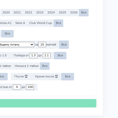
2020
2021
2022
2023
2024
2025
2026
Все
lista A1
Serie A
Club World Cup
Все
Все
за
матчей
Все
о 1.5
Победа от
до
Все
1-тайме
Ничья в 1-тайме
Все
Все
После 🏆
Кроме после 🏆
Все
Против команд со стоимостью от
до