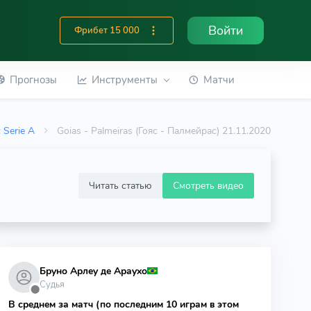
Войти
Фрибет 15 000
Прогнозы
Инструменты
Матчи
: Serie A
Goias - Palmeiras (Гояс - Палмейрас) 21.11.2020
Читать статью
Смотреть видео
Бруно Арлеу де Араухо
Судья
⬤
В среднем за матч (по последним 10 играм в этом