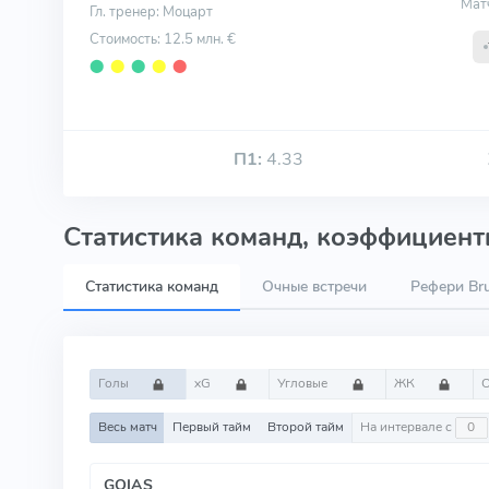
Мат
Гл. тренер: Моцарт
Стоимость: 12.5 млн. €
⬤
⬤
⬤
⬤
⬤
П1:
4.33
Статистика команд, коэффициенты
Статистика команд
Очные встречи
Рефери Bru
Голы
xG
Угловые
ЖК
Весь матч
Первый тайм
Второй тайм
На интервале с
GOIAS