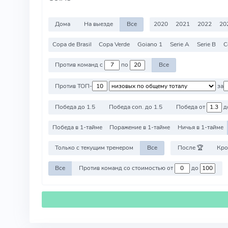
Дома
На выезде
Все
2020
2021
2022
20
Copa de Brasil
Copa Verde
Goiano 1
Serie A
Serie B
C
Против команд с
по
Все
Против ТОП-
за
Победа до 1.5
Победа соп. до 1.5
Победа от
д
Победа в 1-тайме
Поражение в 1-тайме
Ничья в 1-тайме
Только с текущим тренером
Все
После 🏆
Кро
Все
Против команд со стоимостью от
до