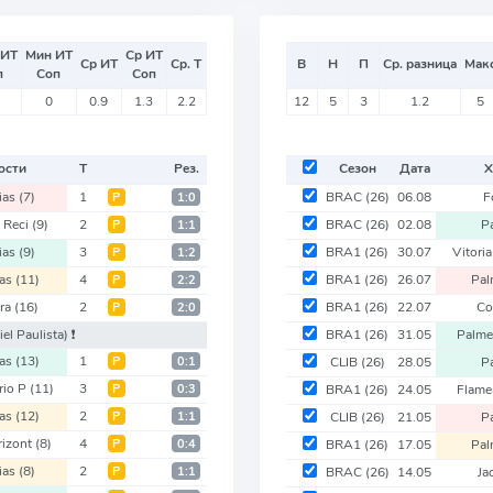
 ИТ
Мин ИТ
Ср ИТ
Ср ИТ
Ср. Т
В
Н
П
Ср. разница
Мак
п
Соп
Соп
0
0.9
1.3
2.2
12
5
3
1.2
5
ости
Т
Рез.
Сезон
Дата
Х
ias
(7)
1
BRAC
(26)
06.08
F
Р
1:0
t Reci
(9)
2
BRAC
(26)
02.08
P
Р
1:1
ias
(9)
3
BRA1
(26)
30.07
Vitori
Р
1:2
as
(11)
4
BRA1
(26)
26.07
Pal
Р
2:2
ra
(16)
2
BRA1
(26)
22.07
Co
Р
2:0
el Paulista)
❗️
BRA1
(26)
31.05
Palme
as
(13)
1
Р
0:1
CLIB
(26)
28.05
P
rio P
(11)
3
Р
0:3
BRA1
(26)
24.05
Flam
as
(12)
2
Р
1:1
CLIB
(26)
21.05
P
rizont
(8)
4
Р
0:4
BRA1
(26)
17.05
Pal
ias
(8)
2
Р
1:1
BRAC
(26)
14.05
Ja