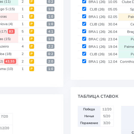
as
(11)
2
Р
0:2
BRA1
(26)
10.05
Clube 
ogo S
(15)
1
Р
1:0
CLIB
(26)
05.05
Sp
oias
1
Р
1:0
BRA1
(26)
02.05
Pal
 Nova
(4)
1
Р
1:0
CLIB
(26)
30.04
Ce
s
(17)
5
83
Р
4:1
BRA1
(26)
26.04
Bra
as
(15)
1
Р
1:0
BRAC
(26)
23.04
P
uzeiro
4
Р
2:2
BRA1
(26)
19.04
Palme
aba
(18)
2
Р
0:2
CLIB
(26)
16.04
P
(2)
2
43,55
Р
2:0
BRA1
(26)
12.04
Corinth
iuma
(10)
1
Р
1:0
ТАБЛИЦА СТАВОК
Победа
12/20
Ничья
5/20
7/20
Поражение
3/20
12/20
С