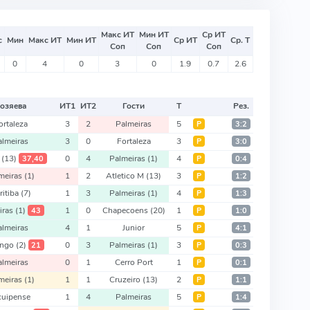
Макс ИТ
Мин ИТ
Ср ИТ
с
Мин
Макс ИТ
Мин ИТ
Ср ИТ
Ср. Т
Соп
Соп
Соп
0
4
0
3
0
1.9
0.7
2.6
озяева
ИТ
1
ИТ
2
Гости
Т
Рез.
ortaleza
3
2
Palmeiras
5
Р
3:2
almeiras
3
0
Fortaleza
3
Р
3:0
a
(13)
0
4
Palmeiras
(1)
4
37,40
Р
0:4
meiras
(1)
1
2
Atletico M
(13)
3
Р
1:2
ritiba
(7)
1
3
Palmeiras
(1)
4
Р
1:3
iras
(1)
1
0
Chapecoens
(20)
1
43
Р
1:0
almeiras
4
1
Junior
5
Р
4:1
engo
(2)
0
3
Palmeiras
(1)
3
21
Р
0:3
almeiras
0
1
Cerro Port
1
Р
0:1
meiras
(1)
1
1
Cruzeiro
(13)
2
Р
1:1
cuipense
1
4
Palmeiras
5
Р
1:4