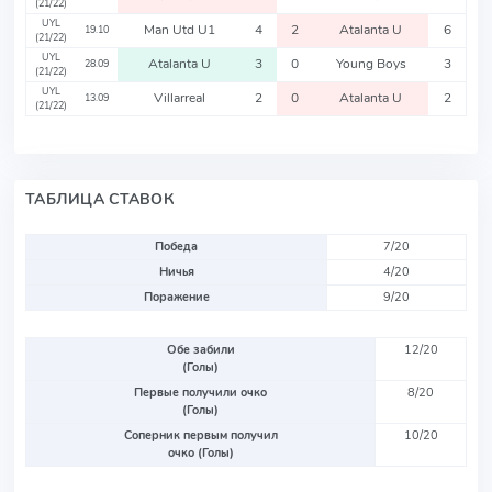
(21/22)
UYL
Man Utd U1
4
2
Atalanta U
6
19.10
(21/22)
UYL
Atalanta U
3
0
Young Boys
3
28.09
(21/22)
UYL
Villarreal
2
0
Atalanta U
2
13.09
(21/22)
ТАБЛИЦА СТАВОК
Победа
7/20
Ничья
4/20
Поражение
9/20
Обе забили
12/20
(Голы)
Первые получили очко
8/20
(Голы)
Соперник первым получил
10/20
очко (Голы)