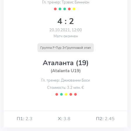
Гл. тренер: Трэвис Биннион
⬤
⬤
⬤
⬤
⬤
4 : 2
20.10.2021, 12:00
Матч окончен
Группа F
Тур 3
Групповой этап
Аталанта (19)
(Atalanta U19)
Гл. тренер: Джиованни Боси
Стоимость: 3.2 млн. €
⬤
⬤
⬤
⬤
⬤
П1:
2.3
Х:
3.8
П2:
2.45