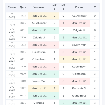
ИТ
ИТ
Сезон
Дата
Хозяева
Гости
Т
1
2
UYL
Man Utd U1
0
0
AZ Alkmaar
0
10.12
(24/25)
UYL
AZ Alkmaar
2
1
Man Utd U1
3
26.11
(24/25)
UYL
Man Utd U1
6
0
Zalgiris U
6
06.11
(24/25)
UYL
Zalgiris U
2
5
Man Utd U1
7
23.10
(24/25)
UYL
Man Utd U1
0
2
Bayern Mun
2
12.12
(23/24)
UYL
Galatasara
1
0
Man Utd U1
1
29.11
(23/24)
UYL
Kobenhavn
2
2
Man Utd U1
4
08.11
(23/24)
UYL
Man Utd U1
0
1
Kobenhavn
1
23.10
(23/24)
UYL
Man Utd U1
3
0
Galatasara
3
02.10
(23/24)
UYL
Bayern Mun
2
0
Man Utd U1
2
19.09
(23/24)
UYL
Man Utd U1
2
2
Borussia D
4
28.02
(21/22)
UYL
Man Utd U1
2
1
Young Boys
3
07.12
(21/22)
UYL
Villarreal
1
2
Man Utd U1
3
22.11
(21/22)