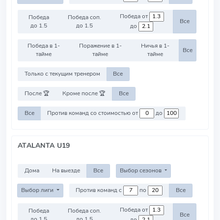
Победа от
Победа
Победа соп.
Все
до 1.5
до 1.5
до
Победа в 1-
Поражение в 1-
Ничья в 1-
Все
тайме
тайме
тайме
Только с текущим тренером
Все
После 🏆
Кроме после 🏆
Все
Все
Против команд со стоимостью от
до
ATALANTA U19
Дома
На выезде
Все
Выбор сезонов
Выбор лиги
Против команд с
по
Все
Победа от
Победа
Победа соп.
Все
до 1.5
до 1.5
до