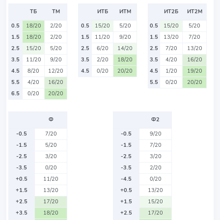
ТБ
ТМ
ИТБ
ИТМ
ИТ2Б
ИТ2М
0.5
18/20
2/20
0.5
15/20
5/20
0.5
15/20
5/20
1.5
18/20
2/20
1.5
11/20
9/20
1.5
13/20
7/20
2.5
15/20
5/20
2.5
6/20
14/20
2.5
7/20
13/20
3.5
11/20
9/20
3.5
2/20
18/20
3.5
4/20
16/20
4.5
8/20
12/20
4.5
0/20
20/20
4.5
1/20
19/20
5.5
4/20
16/20
5.5
0/20
20/20
6.5
0/20
20/20
Ф
Ф2
-0.5
7/20
-0.5
9/20
-1.5
5/20
-1.5
7/20
-2.5
3/20
-2.5
3/20
-3.5
0/20
-3.5
2/20
+0.5
11/20
-4.5
0/20
+1.5
13/20
+0.5
13/20
+2.5
17/20
+1.5
15/20
+3.5
18/20
+2.5
17/20