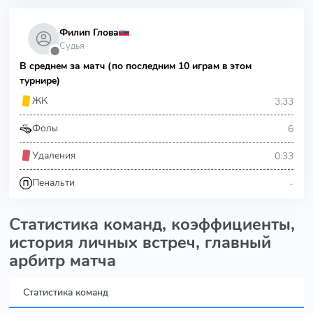
Филип Глова
Судья
⬤
В среднем за матч (по последним 10 играм в этом
турнире)
3.33
ЖК
6
Фолы
0.33
Удаления
-
Пенальти
Статистика команд, коэффициенты,
история личных встреч, главный
арбитр матча
Статистика команд