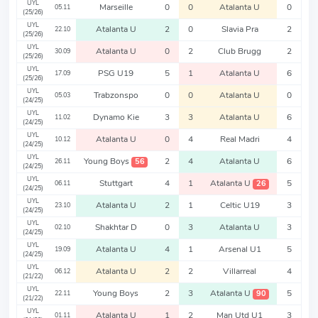
UYL
Marseille
0
0
Atalanta U
0
05.11
(25/26)
UYL
Atalanta U
2
0
Slavia Pra
2
22.10
(25/26)
UYL
Atalanta U
0
2
Club Brugg
2
30.09
(25/26)
UYL
PSG U19
5
1
Atalanta U
6
17.09
(25/26)
UYL
Trabzonspo
0
0
Atalanta U
0
05.03
(24/25)
UYL
Dynamo Kie
3
3
Atalanta U
6
11.02
(24/25)
UYL
Atalanta U
0
4
Real Madri
4
10.12
(24/25)
UYL
Young Boys
2
4
Atalanta U
6
56
26.11
(24/25)
UYL
Stuttgart
4
1
Atalanta U
5
26
06.11
(24/25)
UYL
Atalanta U
2
1
Celtic U19
3
23.10
(24/25)
UYL
Shakhtar D
0
3
Atalanta U
3
02.10
(24/25)
UYL
Atalanta U
4
1
Arsenal U1
5
19.09
(24/25)
UYL
Atalanta U
2
2
Villarreal
4
06.12
(21/22)
UYL
Young Boys
2
3
Atalanta U
5
90
22.11
(21/22)
UYL
Atalanta U
1
2
Man Utd U1
3
01.11