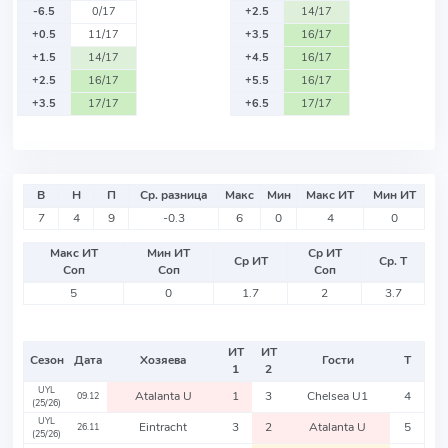
-6.5
0/17
+2.5
14/17
+0.5
11/17
+3.5
16/17
+1.5
14/17
+4.5
16/17
+2.5
16/17
+5.5
16/17
+3.5
17/17
+6.5
17/17
В
Н
П
Ср. разница
Макс
Мин
Макс ИТ
Мин ИТ
7
4
9
-0.3
6
0
4
0
Макс ИТ
Мин ИТ
Ср ИТ
Ср ИТ
Ср. Т
Соп
Соп
Соп
5
0
1.7
2
3.7
ИТ
ИТ
Сезон
Дата
Хозяева
Гости
Т
1
2
UYL
Atalanta U
1
3
Chelsea U1
4
09.12
(25/26)
UYL
Eintracht
3
2
Atalanta U
5
26.11
(25/26)