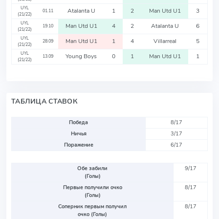
UYL
Atalanta U
1
2
Man Utd U1
3
01.11
(21/22)
UYL
Man Utd U1
4
2
Atalanta U
6
19.10
(21/22)
UYL
Man Utd U1
1
4
Villarreal
5
28.09
(21/22)
UYL
Young Boys
0
1
Man Utd U1
1
13.09
(21/22)
ТАБЛИЦА СТАВОК
Победа
8/17
Ничья
3/17
Поражение
6/17
Обе забили
9/17
(Голы)
Первые получили очко
8/17
(Голы)
Соперник первым получил
8/17
очко (Голы)