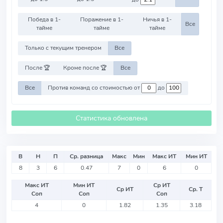
Победа в 1-
Поражение в 1-
Ничья в 1-
Все
тайме
тайме
тайме
Только с текущим тренером
Все
После 🏆
Кроме после 🏆
Все
Все
Против команд со стоимостью от
до
Статистика обновлена
В
Н
П
Ср. разница
Макс
Мин
Макс ИТ
Мин ИТ
8
3
6
0.47
7
0
6
0
Макс ИТ
Мин ИТ
Ср ИТ
Ср ИТ
Ср. Т
Соп
Соп
Соп
4
0
1.82
1.35
3.18