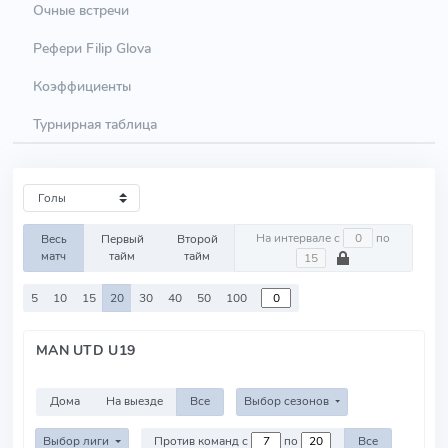
Очные встречи
Рефери Filip Glova
Коэффициенты
Турнирная таблица
На интервале с
по
Весь
Первый
Второй
матч
тайм
тайм
5
10
15
20
30
40
50
100
MAN UTD U19
Дома
На выезде
Все
Выбор сезонов
Выбор лиги
Против команд с
по
Все