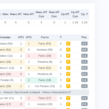
Макс ИТ
Мин ИТ
Ср ИТ
с
Мин
Макс ИТ
Мин ИТ
Ср ИТ
Ср. Т
Соп
Соп
Соп
0
4
0
3
0
1
1.25
2.25
Хозяева
ИТ
1
ИТ
2
Гости
Т
Рез.
olese
(50)
1
1
Fano
(53)
2
Р
1:1
Fano
(52)
0
0
Imolese
(50)
0
Р
0:0
ubbio
(12)
2
1
Fano
(18)
3
Р
2:1
Fano
(18)
1
1
Triestina
(6)
2
Р
1:1
elica C
(22)
0
0
Fano
(52)
0
Р
0:0
Fano
(16)
0
1
Modena
(4)
1
Р
0:1
 Feralpi
(5)
1
2
Fano
(18)
3
Р
1:2
Fano
(18)
1
1
Vis Pesaro
(15)
2
Р
1:1
р - Alessio Tacchinardi
(старый - Marco Alessandrini)
❗️
tus Ver
(11)
3
1
Fano
(17)
4
Р
3:1
Fano
(17)
0
1
Arezzo
(20)
1
Р
0:1