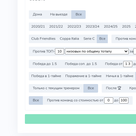
Дома
На выезде
Все
2020/21
2021/22
2022/23
2023/24
2024/25
2025
Club Friendlies
Coppa Italia
Serie C
Все
Против ТОП-
за
Победа до 1.5
Победа соп. до 1.5
Победа от
д
Победа в 1-тайме
Поражение в 1-тайме
Ничья в 1-тайме
Только с текущим тренером
Все
После 🏆
Кро
Все
Против команд со стоимостью от
до