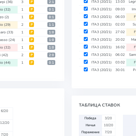
ITA3
(20/21)
13.03
Leg
arpi
(36)
3
Р
2:1
ITA3
(20/21)
09.03
Im
io
(32)
1
Р
0:1
ITA3
(20/21)
06.03
zzo
(2)
1
Р
0:1
ITA3
(20/21)
02.03
S
io
(29)
2
Р
1:1
ITA3
(20/21)
27.02
saro
(33)
1
Р
1:0
ITA3
(20/21)
20.02
Ma
asso
(24)
1
Р
1:0
ITA3
(20/21)
16.02
io
(32)
1
Р
1:0
ITA3
(20/21)
06.02
Sam
i
(42)
2
Р
2:0
ITA3
(20/21)
03.02
io
(44)
1
Р
0:1
ITA3
(20/21)
30.01
P
ТАБЛИЦА СТАВОК
6/20
Победа
3/20
12/20
Ничья
10/20
Поражение
7/20
7/20