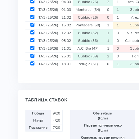
ITA3
(25/26)
04.03
Gubbio
(26)
2
1
Ath. C
ITA3
(25/26)
01.03
Monterosi
(34)
0
1
Gubb
ITA3
(25/26)
21.02
Gubbio
(26)
0
1
Are
ITA3
(25/26)
15.02
Pontedera
(58)
1
1
Gubb
ITA3
(25/26)
12.02
Gubbio
(32)
1
0
Vis Pe
ITA3
(25/26)
08.02
Gubbio
(36)
1
0
Campob
ITA3
(25/26)
31.01
A.C. Bra
(47)
1
0
Gubb
ITA3
(25/26)
25.01
Gubbio
(39)
2
0
Forl
ITA3
(25/26)
18.01
Perugia
(51)
0
1
Gubb
ТАБЛИЦА СТАВОК
Победа
9/20
Обе забили
(Голы)
Ничья
4/20
Первые получили очко
Поражение
7/20
(Голы)
Соперник первым получил