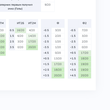
оперник первым получил
9/20
очко (Голы)
ТМ
ИТ2Б
ИТ2М
Ф
Ф2
/20
0.5
16/20
4/20
-0.5
3/20
-0.5
7/20
/20
1.5
6/20
14/20
-1.5
2/20
-1.5
3/20
/20
2.5
3/20
17/20
-2.5
1/20
-2.5
2/20
/20
3.5
0/20
20/20
-3.5
1/20
-3.5
0/20
/20
-4.5
0/20
+0.5
17/20
+0.5
13/20
+1.5
18/20
+1.5
17/20
+2.5
19/20
+2.5
18/20
+3.5
19/20
+3.5
20/20
+4.5
20/20