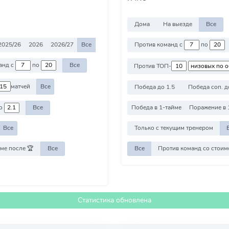
Дома
На выезде
Все
2025/26
2026
2026/27
Все
Против команд с
по
Против команд с
по
Все
Против ТОП-
матчей
Все
Победа до 1.5
Победа соп. д
о
Все
Победа в 1-тайме
Поражение в 
Все
Только с текущим тренером
ме после 🏆
Все
Все
Статистика обновлена