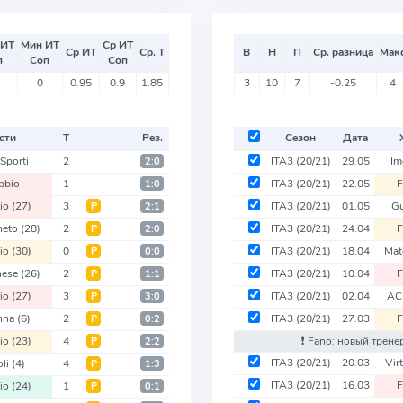
 ИТ
Мин ИТ
Ср ИТ
Ср ИТ
Ср. Т
В
Н
П
Ср. разница
Мак
п
Соп
Соп
0
0.95
0.9
1.85
3
10
7
-0.25
4
сти
Т
Рез.
Сезон
Дата
Sporti
2
ITA3
(20/21)
29.05
Im
2:0
bbio
1
ITA3
(20/21)
22.05
1:0
io
(27)
3
ITA3
(20/21)
01.05
G
Р
2:1
neto
(28)
2
ITA3
(20/21)
24.04
Р
2:0
io
(30)
0
ITA3
(20/21)
18.04
Mat
Р
0:0
nese
(26)
2
ITA3
(20/21)
10.04
Р
1:1
io
(27)
3
ITA3
(20/21)
02.04
AC
Р
3:0
nna
(6)
2
ITA3
(20/21)
27.03
Р
0:2
io
(23)
4
❗️ Fano: новый трене
Р
2:2
ITA3
(20/21)
20.03
Vir
oli
(4)
4
Р
1:3
ITA3
(20/21)
16.03
io
(24)
1
Р
0:1