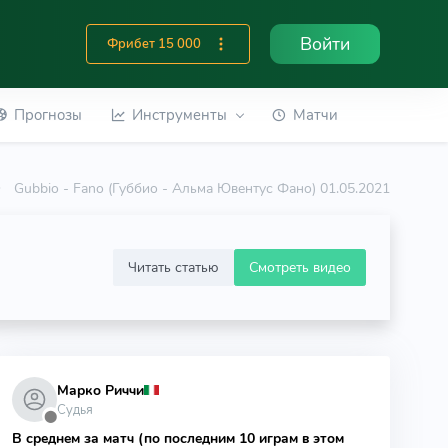
Войти
Фрибет 15 000
Прогнозы
Инструменты
Матчи
Gubbio - Fano (Губбио - Альма Ювентус Фано) 01.05.2021
Читать статью
Смотреть видео
Марко Риччи
Судья
⬤
В среднем за матч (по последним 10 играм в этом