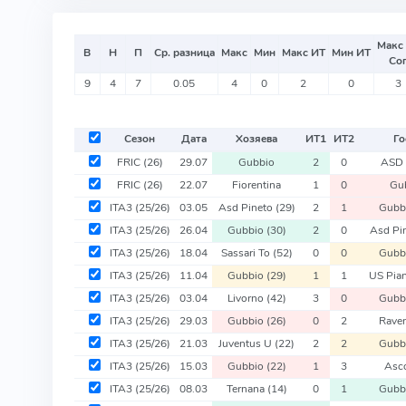
Макс
В
Н
П
Ср. разница
Макс
Мин
Макс ИТ
Мин ИТ
Со
9
4
7
0.05
4
0
2
0
3
Сезон
Дата
Хозяева
ИТ
1
ИТ
2
Го
FRIC
(26)
29.07
Gubbio
2
0
ASD 
FRIC
(26)
22.07
Fiorentina
1
0
Gu
ITA3
(25/26)
03.05
Asd Pineto
(29)
2
1
Gubb
ITA3
(25/26)
26.04
Gubbio
(30)
2
0
Asd Pi
ITA3
(25/26)
18.04
Sassari To
(52)
0
0
Gubb
ITA3
(25/26)
11.04
Gubbio
(29)
1
1
US Pia
ITA3
(25/26)
03.04
Livorno
(42)
3
0
Gubb
ITA3
(25/26)
29.03
Gubbio
(26)
0
2
Rave
ITA3
(25/26)
21.03
Juventus U
(22)
2
2
Gubb
ITA3
(25/26)
15.03
Gubbio
(22)
1
3
Asc
ITA3
(25/26)
08.03
Ternana
(14)
0
1
Gubb