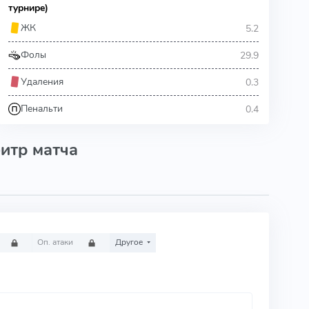
турнире)
5.2
ЖК
29.9
Фолы
0.3
Удаления
0.4
Пенальти
итр матча
Оп. атаки
Другое