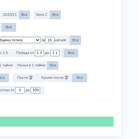
2020/21
Все
Serie C
Все
Все
за
матчей
Все
о 1.5
Победа от
до
Все
1-тайме
Ничья в 1-тайме
Все
Все
После 🏆
Кроме после 🏆
Все
Против команд со стоимостью от
до