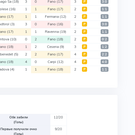
nago Sa
(18)
3
0
Fano
(17)
3
Р
3:0
olese
(16)
1
1
Fano
(17)
2
Р
1:1
Fano
(17)
1
1
Fermana
(12)
2
Р
1:1
udtirol
(3)
3
0
Fano
(16)
3
Р
3:0
Fano
(17)
1
1
Ravenna
(19)
2
Р
1:1
ntova
(10)
0
2
Fano
(18)
2
Р
0:2
Fano
(18)
1
2
Cesena
(9)
3
Р
1:2
benedet
(5)
2
2
Fano
(17)
4
Р
2:2
Fano
(18)
4
0
Carpi
(12)
4
Р
4:0
adova
(4)
1
1
Fano
(18)
2
Р
1:1
Обе забили
12/20
(Голы)
Первые получили очко
9/20
(Голы)