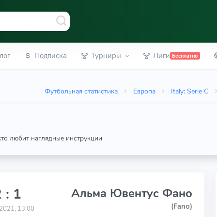
лог
Подписка
Турниры
Лиги
Бесплатно
Футбольная статистика
Европа
Italy: Serie C
 кто любит наглядные инструкции
 : 1
Альма Ювентус Фано
(Fano)
2021, 13:00