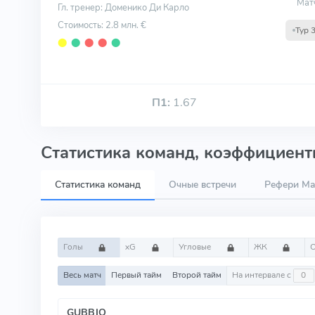
Мат
Гл. тренер: Доменико Ди Карло
Стоимость: 2.8 млн. €
Тур 
⬤
⬤
⬤
⬤
⬤
П1:
1.67
Статистика команд, коэффициенты
Статистика команд
Очные встречи
Рефери Mar
Голы
xG
Угловые
ЖК
Весь матч
Первый тайм
Второй тайм
На интервале с
GUBBIO