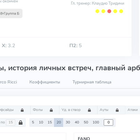
ч окончен
Гл. тренер: Клаудио Тридичи
⬤
⬤
⬤
⬤
⬤
38
Группа Б
Х:
3.2
П2:
5
, история личных встреч, главный арб
co Ricci
Коэффициенты
Турнирная таблица
Офсайды
Фолы
Уд. в створ
Ауты
Атаки
по
5
10
15
20
30
40
50
100
FANO