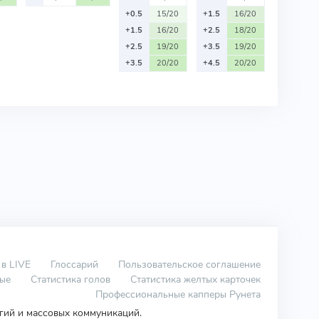
+0.5
15/20
+1.5
16/20
+1.5
16/20
+2.5
18/20
+2.5
19/20
+3.5
19/20
+3.5
20/20
+4.5
20/20
 в LIVE
Глоссарий
Пользовательское соглашение
вые
Статистика голов
Статистика желтых карточек
Профессиональные капперы Рунета
огий и массовых коммуникаций.