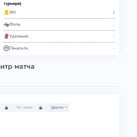
турнире)
3
ЖК
-
Фолы
-
Удаления
-
Пенальти
итр матча
Оп. атаки
Другое