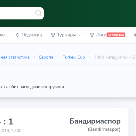
лог
Подписка
Турниры
Лиги
Бесплатно
ная статистика
Европа
Turkey: Cup
Fatih Karagumruk - 
 кто любит наглядные инструкции
 : 1
Бандирмаспор
(Bandirmaspor)
2019, 10:00