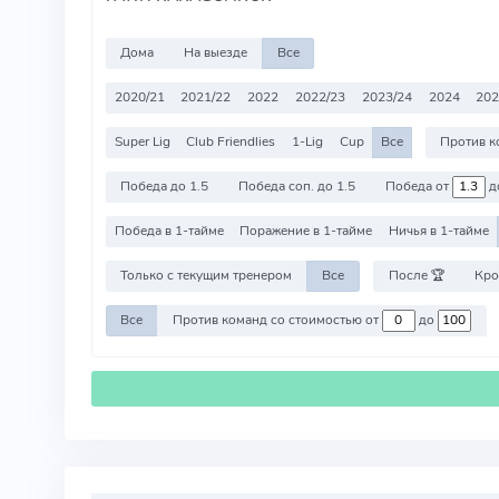
Дома
На выезде
Все
2020/21
2021/22
2022
2022/23
2023/24
2024
202
Super Lig
Club Friendlies
1-Lig
Cup
Все
Победа до 1.5
Победа соп. до 1.5
Победа от
д
Победа в 1-тайме
Поражение в 1-тайме
Ничья в 1-тайме
Только с текущим тренером
Все
После 🏆
Кро
Все
Против команд со стоимостью от
до