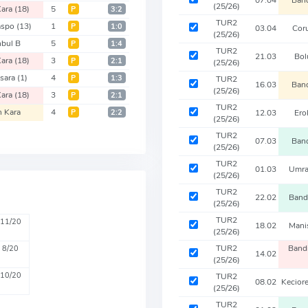
(25/26)
Kara
(18)
5
Р
3:2
TUR2
aspo
(13)
1
Р
1:0
03.04
Cor
(25/26)
nbul B
5
Р
1:4
TUR2
21.03
Bol
Kara
(18)
3
Р
2:1
(25/26)
asara
(1)
4
Р
1:3
TUR2
16.03
Ban
(25/26)
Kara
(18)
3
Р
2:1
TUR2
h Kara
4
Р
2:2
12.03
Ero
(25/26)
TUR2
07.03
Ban
(25/26)
TUR2
01.03
Umra
(25/26)
TUR2
22.02
Band
(25/26)
TUR2
11/20
18.02
Mani
(25/26)
TUR2
Band
8/20
14.02
(25/26)
10/20
TUR2
08.02
Kecior
(25/26)
TUR2