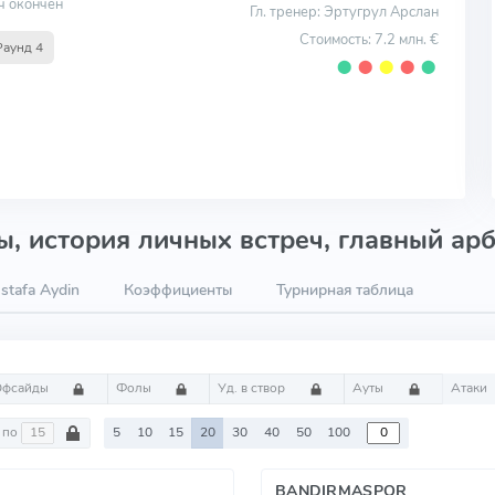
ч окончен
Гл. тренер: Эртугрул Арслан
Стоимость: 7.2 млн. €
Раунд 4
⬤
⬤
⬤
⬤
⬤
, история личных встреч, главный арб
tafa Aydin
Коэффициенты
Турнирная таблица
Офсайды
Фолы
Уд. в створ
Ауты
Атаки
по
5
10
15
20
30
40
50
100
BANDIRMASPOR