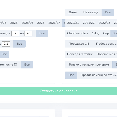
Дома
На выезде
Все
4/25
2025
2025/26
2026
2026/27
Все
2020/21
2021/22
2022/23
2
Против команд с
по
Все
Club Friendlies
1-Lig
Cup
Вс
о
Все
Победа до 1.5
Победа соп. д
Все
Победа в 1-тайме
Поражение в 
ме после 🏆
Все
Только с текущим тренером
Все
Статистика обновлена