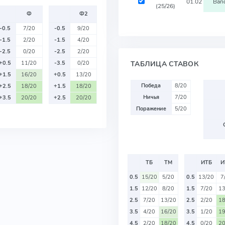
01.02
Ban
(25/26)
Ф
Ф2
-0.5
7/20
-0.5
9/20
-1.5
2/20
-1.5
4/20
-2.5
0/20
-2.5
2/20
ТАБЛИЦА СТАВОК
+0.5
11/20
-3.5
0/20
+1.5
16/20
+0.5
13/20
Победа
8/20
+2.5
18/20
+1.5
18/20
Ничья
7/20
+3.5
20/20
+2.5
20/20
Поражение
5/20
ТБ
ТМ
ИТБ
И
0.5
15/20
5/20
0.5
13/20
7
1.5
12/20
8/20
1.5
7/20
13
2.5
7/20
13/20
2.5
2/20
18
3.5
4/20
16/20
3.5
1/20
19
4.5
2/20
18/20
4.5
0/20
20