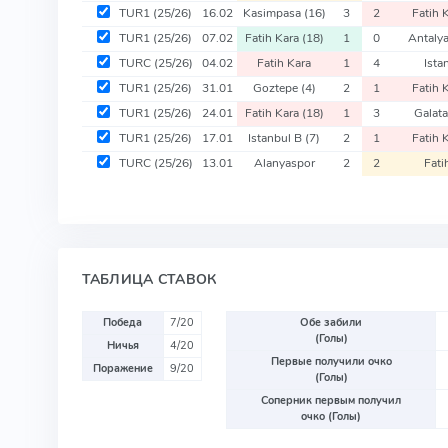
TUR1
(25/26)
16.02
Kasimpasa
(16)
3
2
Fatih 
TUR1
(25/26)
07.02
Fatih Kara
(18)
1
0
Antaly
TURC
(25/26)
04.02
Fatih Kara
1
4
Ista
TUR1
(25/26)
31.01
Goztepe
(4)
2
1
Fatih 
TUR1
(25/26)
24.01
Fatih Kara
(18)
1
3
Galat
TUR1
(25/26)
17.01
Istanbul B
(7)
2
1
Fatih 
TURC
(25/26)
13.01
Alanyaspor
2
2
Fati
ТАБЛИЦА СТАВОК
Победа
7/20
Обе забили
(Голы)
Ничья
4/20
Первые получили очко
Поражение
9/20
(Голы)
Соперник первым получил
очко (Голы)