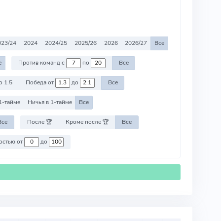
023/24
2024
2024/25
2025/26
2026
2026/27
Все
е
Против команд с
по
Все
о 1.5
Победа от
до
Все
1-тайме
Ничья в 1-тайме
Все
Все
После 🏆
Кроме после 🏆
Все
Против команд со стоимостью от
до