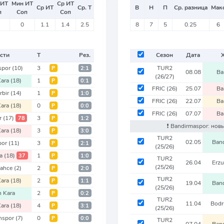
 ИТ
Мин ИТ
Ср ИТ
Ср ИТ
Ср. Т
В
Н
П
Ср. разница
Мак
п
Соп
Соп
0
1.1
1.4
2.5
8
7
5
0.25
6
сти
Т
Рез.
Сезон
Дата
spor
(10)
3
TUR2
Р
2:1
08.08
Ba
(26/27)
Kara
(18)
1
Р
0:1
FRIC
(26)
25.07
Ba
rbir
(14)
1
Р
1:0
FRIC
(26)
22.07
Ba
Kara
(18)
0
Р
0:0
FRIC
(26)
07.07
Ba
r
(17)
3
78
Р
1:2
❗️ Bandirmaspor: нов
Kara
(18)
3
Р
3:0
TUR2
02.05
Ban
por
(11)
3
Р
2:1
(25/26)
ra
(18)
1
37
Р
1:0
TUR2
26.04
Erz
(25/26)
bahce
(2)
2
Р
2:0
TUR2
Kara
(18)
2
Р
1:1
19.04
Ban
(25/26)
h Kara
2
Р
0:2
TUR2
11.04
Bod
Kara
(18)
4
Р
3:1
(25/26)
nspor
(7)
0
Р
0:0
TUR2
07.04
Ban