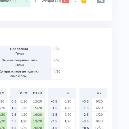
dirmasp
(9)
2
0
Vanspor
(11)
2
49
Р
2:0
Обе забили
6/20
(Голы)
Первые получили очко
9/20
(Голы)
Соперник первым получил
4/20
очко (Голы)
ТМ
ИТ2Б
ИТ2М
Ф
Ф2
/20
0.5
8/20
12/20
-0.5
8/20
-0.5
5/20
/20
1.5
5/20
15/20
-1.5
4/20
-1.5
4/20
/20
2.5
4/20
16/20
-2.5
2/20
-2.5
1/20
/20
3.5
1/20
19/20
-3.5
1/20
-3.5
0/20
/20
4.5
0/20
20/20
-4.5
0/20
+0.5
12/20