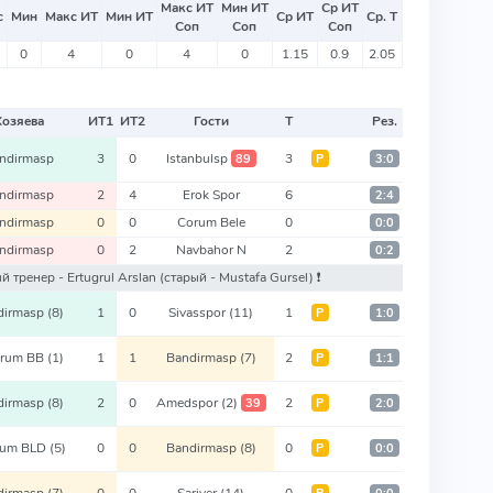
Макс ИТ
Мин ИТ
Ср ИТ
с
Мин
Макс ИТ
Мин ИТ
Ср ИТ
Ср. Т
Соп
Соп
Соп
0
4
0
4
0
1.15
0.9
2.05
Хозяева
ИТ
1
ИТ
2
Гости
Т
Рез.
ndirmasp
3
0
Istanbulsp
3
89
Р
3:0
ndirmasp
2
4
Erok Spor
6
2:4
ndirmasp
0
0
Corum Bele
0
0:0
ndirmasp
0
2
Navbahor N
2
0:2
ый тренер - Ertugrul Arslan
(старый - Mustafa Gursel)
❗️
dirmasp
(8)
1
0
Sivasspor
(11)
1
Р
1:0
urum BB
(1)
1
1
Bandirmasp
(7)
2
Р
1:1
dirmasp
(8)
2
0
Amedspor
(2)
2
39
Р
2:0
rum BLD
(5)
0
0
Bandirmasp
(8)
0
Р
0:0
dirmasp
(7)
0
0
Sariyer
(14)
0