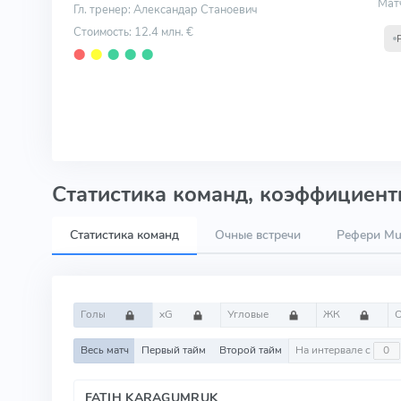
Мат
Гл. тренер: Александар Станоевич
Стоимость: 12.4 млн. €
⬤
⬤
⬤
⬤
⬤
Статистика команд, коэффициенты
Статистика команд
Очные встречи
Рефери Mus
Голы
xG
Угловые
ЖК
Весь матч
Первый тайм
Второй тайм
На интервале с
FATIH KARAGUMRUK