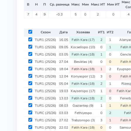
Макс
В
Н
П
Ср. разница
Макс
Мин
Макс ИТ
Мин ИТ
Со
7
4
9
-0.3
5
0
2
0
4
Сезон
Дата
Хозяева
ИТ
1
ИТ
2
Го
TUR1
(25/26)
16.05
Fatih Kara
(17)
2
1
Alanya
TUR1
(25/26)
09.05
Kocaelispo
(10)
0
1
Fatih 
TUR1
(25/26)
03.05
Fatih Kara
(18)
1
0
Gencle
TUR1
(25/26)
27.04
Besiktas
(4)
0
0
Fatih 
TUR1
(25/26)
18.04
Fatih Kara
(18)
1
2
Eyupspo
TUR1
(25/26)
12.04
Konyaspor
(12)
3
0
Fatih 
TUR1
(25/26)
05.04
Fatih Kara
(18)
2
1
Rizes
TUR1
(25/26)
19.03
Kayserispo
(17)
1
0
Fatih Ka
TUR1
(25/26)
13.03
Fatih Kara
(18)
2
0
Fener
TUR1
(25/26)
08.03
Gaziantep
(9)
1
1
Fatih 
TURC
(25/26)
03.03
Fethiyespo
0
2
Fati
TUR1
(25/26)
27.02
Trabzonspo
(3)
3
1
Fatih 
TUR1
(25/26)
22.02
Fatih Kara
(18)
0
0
Samsu