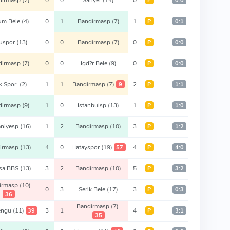
Р
0:0
um Bele
(4)
0
1
Bandirmasp
(7)
1
Р
0:1
uspor
(13)
0
0
Bandirmasp
(7)
0
Р
0:0
dirmasp
(7)
0
0
Igd?r Bele
(9)
0
Р
0:0
k Spor
(2)
1
1
Bandirmasp
(7)
2
9
Р
1:1
dirmasp
(9)
1
0
Istanbulsp
(13)
1
Р
1:0
niyesp
(16)
1
2
Bandirmasp
(10)
3
Р
1:2
irmasp
(13)
4
0
Hatayspor
(19)
4
57
Р
4:0
sa BBS
(13)
3
2
Bandirmasp
(10)
5
Р
3:2
irmasp
(10)
0
3
Serik Bele
(17)
3
Р
0:3
36
Bandirmasp
(7)
engu
(11)
3
1
4
39
Р
3:1
35