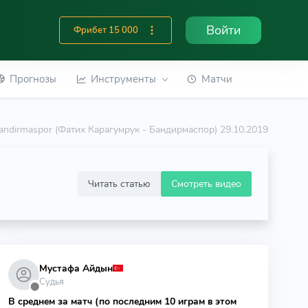
Войти
Фрибет 15 000
Прогнозы
Инструменты
Матчи
Bandirmaspor (Фатих Карагумрук - Бандирмаспор) 29.10.2019
Читать статью
Смотреть видео
Мустафа Айдын
Судья
⬤
В среднем за матч (по последним 10 играм в этом