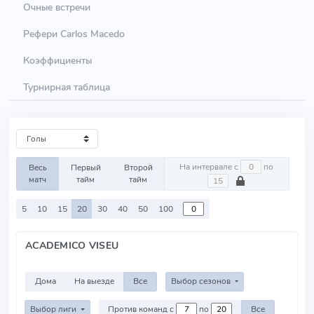
Очные встречи
Рефери Carlos Macedo
Коэффициенты
Турнирная таблица
На интервале с
по
Весь
Первый
Второй
матч
тайм
тайм
5
10
15
20
30
40
50
100
ACADEMICO VISEU
Дома
На выезде
Все
Выбор сезонов
Выбор лиги
Против команд с
по
Все