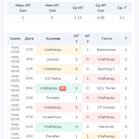
Макс ИТ
Мин ИТ
Ср ИТ
Ср ИТ
Ср. Т
Соп
Соп
Соп
2
0
1.15
0.95
2.1
ИТ
ИТ
Сезон
Дата
Хозяева
Гости
Т
1
2
POR2
Vilafranqu
1
1
Belenenses
2
27.05
(22/23)
POR2
Leixoes
2
0
Vilafranqu
2
18.05
(22/23)
POR2
Vilafranqu
0
0
Sporting C
0
13.05
(22/23)
POR2
CD Mafra
2
1
Vilafranqu
3
05.05
(22/23)
POR2
Vilafranqu
2
0
SCU Torree
2
90
28.04
(22/23)
POR2
Tondela
1
0
Vilafranqu
1
22.04
(22/23)
POR2
Vilafranqu
0
1
CF Estrela
1
16.04
(22/23)
POR2
Academico
2
0
Vilafranqu
2
07.04
(22/23)
POR2
Vilafranqu
4
0
Nacional
4
01.04
(22/23)
POR2
Penafiel
1
1
Vilafranqu
2
18.03
(22/23)