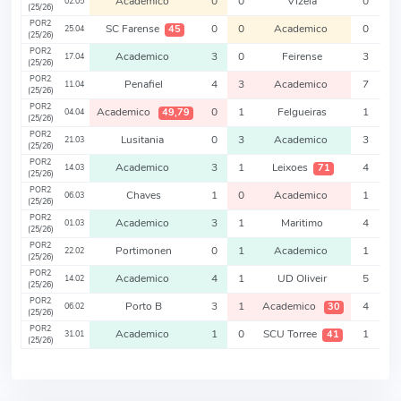
Academico
0
0
Vizela
0
02.05
(25/26)
POR2
SC Farense
0
0
Academico
0
45
25.04
(25/26)
POR2
Academico
3
0
Feirense
3
17.04
(25/26)
POR2
Penafiel
4
3
Academico
7
11.04
(25/26)
POR2
Academico
0
1
Felgueiras
1
49,79
04.04
(25/26)
POR2
Lusitania
0
3
Academico
3
21.03
(25/26)
POR2
Academico
3
1
Leixoes
4
71
14.03
(25/26)
POR2
Chaves
1
0
Academico
1
06.03
(25/26)
POR2
Academico
3
1
Maritimo
4
01.03
(25/26)
POR2
Portimonen
0
1
Academico
1
22.02
(25/26)
POR2
Academico
4
1
UD Oliveir
5
14.02
(25/26)
POR2
Porto B
3
1
Academico
4
30
06.02
(25/26)
POR2
Academico
1
0
SCU Torree
1
41
31.01
(25/26)