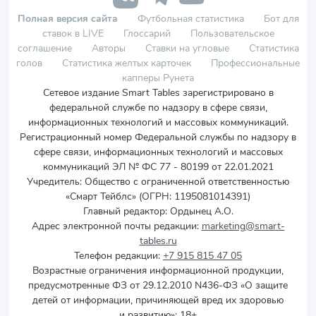
Полная версия сайта
Футбольная статистика
Бот для
ставок в LIVE
Глоссарий
Пользовательское
соглашение
Авторы
Ставки на угловые
Статистика
голов
Статистика желтых карточек
Профессиональные
капперы Рунета
Сетевое издание Smart Tables зарегистрировано в
федеральной службе по надзору в сфере связи,
информационных технологий и массовых коммуникаций.
Регистрационный номер Федеральной службы по надзору в
сфере связи, информационных технологий и массовых
коммуникаций ЭЛ № ФС 77 - 80199 от 22.01.2021
Учредитель
:
Общество с ограниченной ответственностью
«Смарт Тейблс» (ОГРН: 1195081014391)
Главный редактор: Ордынец А.О.
Адрес электронной почты редакции:
marketing@smart-
tables.ru
Телефон редакции:
+7 915 815 47 05
Возрастные ограничения информационной продукции,
предусмотренные ФЗ от 29.12.2010 N436-ФЗ «О защите
детей от информации, причиняющей вред их здоровью
и развитию»: 18+