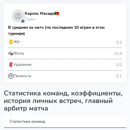
Карлос Маседо
Судья
⬤
В среднем за матч (по последним 10 играм в этом
турнире)
5.2
ЖК
32.9
Фолы
0.3
Удаления
0.1
Пенальти
Статистика команд, коэффициенты,
история личных встреч, главный
арбитр матча
Статистика команд