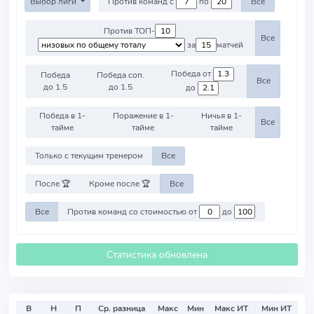
Выбор лиги
Против команд с
по
Все
Против ТОП-
Все
за
матчей
Победа от
Победа
Победа соп.
Все
до 1.5
до 1.5
до
Победа в 1-
Поражение в 1-
Ничья в 1-
Все
тайме
тайме
тайме
Только с текущим тренером
Все
После 🏆
Кроме после 🏆
Все
Все
Против команд со стоимостью от
до
Статистика обновлена
В
Н
П
Ср. разница
Макс
Мин
Макс ИТ
Мин ИТ