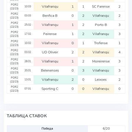
POR2
Vilafranqu
1
1
SC Farense
2
10.03
(22/23)
POR2
Benfica B
0
2
Vilafranqu
2
03.03
(22/23)
POR2
Vilafranqu
1
2
Porto B
3
25.02
(22/23)
POR2
Feirense
1
2
Vilafranqu
3
17.02
(22/23)
POR2
Vilafranqu
0
1
Trofense
1
10.02
(22/23)
POR2
UD Oliveir
2
2
Vilafranqu
4
03.02
(22/23)
POR2
Vilafranqu
1
2
Moreirense
3
28.01
(22/23)
POR2
Belenenses
0
3
Vilafranqu
3
20.01
(22/23)
POR2
Vilafranqu
2
0
Leixoes
2
13.01
(22/23)
POR2
Sporting C
0
0
Vilafranqu
0
07.01
(22/23)
ТАБЛИЦА СТАВОК
Победа
6/20