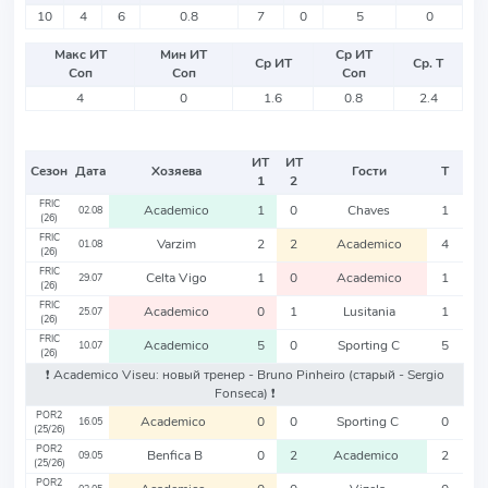
10
4
6
0.8
7
0
5
0
Макс ИТ
Мин ИТ
Ср ИТ
Ср ИТ
Ср. Т
Соп
Соп
Соп
4
0
1.6
0.8
2.4
ИТ
ИТ
Сезон
Дата
Хозяева
Гости
Т
1
2
FRIC
Academico
1
0
Chaves
1
02.08
(26)
FRIC
Varzim
2
2
Academico
4
01.08
(26)
FRIC
Celta Vigo
1
0
Academico
1
29.07
(26)
FRIC
Academico
0
1
Lusitania
1
25.07
(26)
FRIC
Academico
5
0
Sporting C
5
10.07
(26)
❗️ Academico Viseu: новый тренер - Bruno Pinheiro
(старый - Sergio
Fonseca)
❗️
POR2
Academico
0
0
Sporting C
0
16.05
(25/26)
POR2
Benfica B
0
2
Academico
2
09.05
(25/26)
POR2