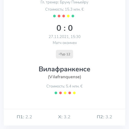
Гл. тренер: Бруну Пиньейру
Стоимость: 15.3 млн. €
⬤
⬤
⬤
⬤
⬤
0 : 0
27.11.2021, 15:30
Матч окончен
Тур 12
Вилафранкенсе
(Vilafranquense)
Стоимость: 5.4 млн. €
⬤
⬤
⬤
⬤
⬤
П1:
2.2
Х:
3.2
П2:
3.2