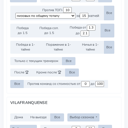
Против ТОП-
Все
за
матчей
Победа от
Победа
Победа соп.
Все
до 1.5
до 1.5
до
Победа в 1-
Поражение в 1-
Ничья в 1-
Все
тайме
тайме
тайме
Только с текущим тренером
Все
После 🏆
Кроме после 🏆
Все
Все
Против команд со стоимостью от
до
VILAFRANQUENSE
Дома
На выезде
Все
Выбор сезонов