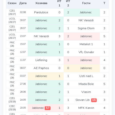
ИТ
ИТ
Сезон
Дата
Хозяева
Гости
Т
1
2
CZE1
Pardubice
0
2
Jablonec
2
02.08
(26/27)
UCOL
Jablonec
2
0
NK Varazdi
2
30.07
(26/27)
CZE1
Jablonec
2
1
Sigma Olom
3
26.07
(26/27)
UCOL
NK Varazdi
3
2
Jablonec
5
23.07
(26/27)
FRIC
Jablonec
1
0
Metalist 1
1
15.07
(26)
FRIC
Jablonec
1
0
VfL Osnabr
1
12.07
(26)
FRIC
Liefering
3
1
Jablonec
4
11.07
(26)
FRIC
AE Paphos
0
0
Jablonec
0
08.07
(26)
FRIC
Jablonec
1
1
Usti nad L
2
03.07
(26)
FRIC
Jablonec
5
0
Mlada Bole
5
27.06
(26)
FRIC
Jablonec
2
1
Vlasim
3
26.06
(26)
CZE1
Jablonec
2
1
Slovan Lib
3
15
24.05
(25/26)
CZEC
Jablonec
1
3
MFK Karvin
4
57
20.05
(25/26)
CZE1