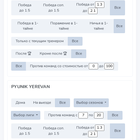
Победа от
Победа
Победа соп.
Все
до 1.5
до 1.5
до
Победа в 1-
Поражение в 1-
Ничья в 1-
Все
тайме
тайме
тайме
Только с текущим тренером
Все
После 🏆
Кроме после 🏆
Все
Все
Против команд со стоимостью от
до
PYUNIK YEREVAN
Дома
На выезде
Все
Выбор сезонов
Выбор лиги
Против команд с
по
Все
Победа от
Победа
Победа соп.
Все
до 1.5
до 1.5
до