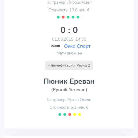
Гл. тренер: Либош Козел
Стоимость: 13.6 млн. €
⬤
⬤
⬤
⬤
⬤
0 : 0
01.08.2019, 14:30
Окко Спорт
Матч окончен
Квалификация. Раунд 2
Пюник Ереван
(Pyunik Yerevan)
Гл. тренер: Артак Осеян
Стоимость: 6.1 млн. €
⬤
⬤
⬤
⬤
⬤