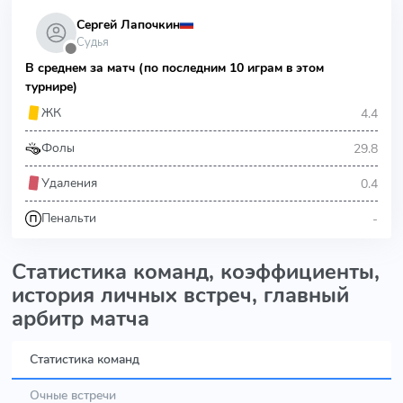
Сергей Лапочкин
Судья
⬤
В среднем за матч (по последним 10 играм в этом
турнире)
4.4
ЖК
29.8
Фолы
0.4
Удаления
-
Пенальти
Статистика команд, коэффициенты,
история личных встреч, главный
арбитр матча
Статистика команд
Очные встречи