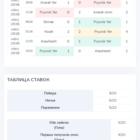
ARM1
Ararat Yer
1
0
Pyunik Yer
1
18.04
(25/26)
ARM1
Pyunik Yer
0
2
Ararat-Arm
2
11.04
(25/26)
ARM1
Shirak
0
1
Pyunik Yer
1
06.04
(25/26)
ARMC
Noah
2
2
Pyunik Yer
4
01.04
(25/26)
ARM1
Alashkert
0
1
Pyunik Yer
1
21.03
(25/26)
ARM1
Pyunik Yer
1
0
Alashkert
1
15.03
(25/26)
ТАБЛИЦА СТАВОК
Победа
9/20
Ничья
6/20
Поражение
5/20
Обе забили
5/20
(Голы)
Первые получили очко
9/20
(Голы)