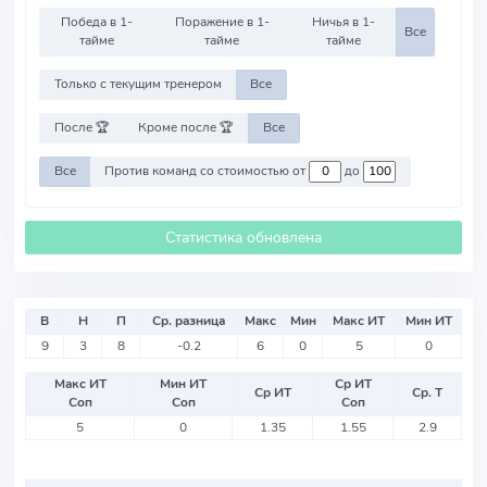
Победа в 1-
Поражение в 1-
Ничья в 1-
Все
тайме
тайме
тайме
Только с текущим тренером
Все
После 🏆
Кроме после 🏆
Все
Все
Против команд со стоимостью от
до
Статистика обновлена
В
Н
П
Ср. разница
Макс
Мин
Макс ИТ
Мин ИТ
9
3
8
-0.2
6
0
5
0
Макс ИТ
Мин ИТ
Ср ИТ
Ср ИТ
Ср. Т
Соп
Соп
Соп
5
0
1.35
1.55
2.9