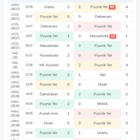
ARM1
Urartu
2
2
Pyunik Yer
4
90
02.08
(26/27)
UCOL
Pyunik Yer
0
0
Debreceni
0
30.07
(26/27)
UCOL
Debreceni
1
0
Pyunik Yer
1
23.07
(26/27)
UCOL
Pyunik Yer
1
0
Marsaxlokk
1
10
16.07
(26/27)
UCOL
Marsaxlokk
0
3
Pyunik Yer
3
09.07
(26/27)
FRIC
Hunedoara
2
0
Pyunik Yer
2
01.07
(26)
FRIC
NK Alumini
2
2
Pyunik Yer
4
23.06
(26)
ARM1
Pyunik Yer
2
1
Van
3
27.05
(25/26)
ARM1
Pyunik Yer
0
0
Noah
0
23.05
(25/26)
ARM1
Gandzasar
0
2
Pyunik Yer
2
18.05
(25/26)
ARM1
Pyunik Yer
2
0
BKMA
2
09.05
(25/26)
ARM1
Ararat-Arm
1
0
Pyunik Yer
1
06.05
(25/26)
ARM1
Noah
0
0
Pyunik Yer
0
03.05
(25/26)
ARM1
Pyunik Yer
2
1
Urartu
3
23.04
(25/26)