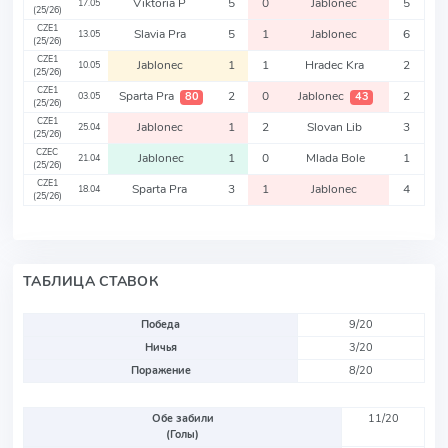
Viktoria P
5
0
Jablonec
5
17.05
(25/26)
CZE1
Slavia Pra
5
1
Jablonec
6
13.05
(25/26)
CZE1
Jablonec
1
1
Hradec Kra
2
10.05
(25/26)
CZE1
Sparta Pra
2
0
Jablonec
2
80
43
03.05
(25/26)
CZE1
Jablonec
1
2
Slovan Lib
3
25.04
(25/26)
CZEC
Jablonec
1
0
Mlada Bole
1
21.04
(25/26)
CZE1
Sparta Pra
3
1
Jablonec
4
18.04
(25/26)
ТАБЛИЦА СТАВОК
Победа
9/20
Ничья
3/20
Поражение
8/20
Обе забили
11/20
(Голы)