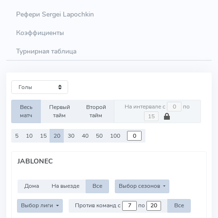
Рефери Sergei Lapochkin
Коэффициенты
Турнирная таблица
На интервале с
по
Весь
Первый
Второй
матч
тайм
тайм
5
10
15
20
30
40
50
100
JABLONEC
Дома
На выезде
Все
Выбор сезонов
Выбор лиги
Против команд с
по
Все