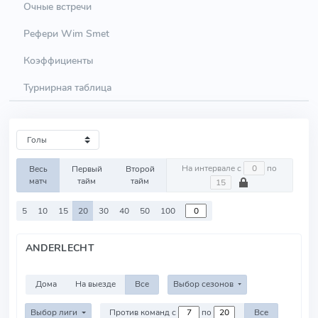
Очные встречи
Рефери Wim Smet
Коэффициенты
Турнирная таблица
На интервале с
по
Весь
Первый
Второй
матч
тайм
тайм
5
10
15
20
30
40
50
100
ANDERLECHT
Дома
На выезде
Все
Выбор сезонов
Выбор лиги
Против команд с
по
Все