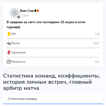
Вим Смет
Судья
⬤
В среднем за матч (по последним 10 играм в этом
турнире)
1.9
ЖК
19.7
Фолы
-
Удаления
0.2
Пенальти
Статистика команд, коэффициенты,
история личных встреч, главный
арбитр матча
Статистика команд