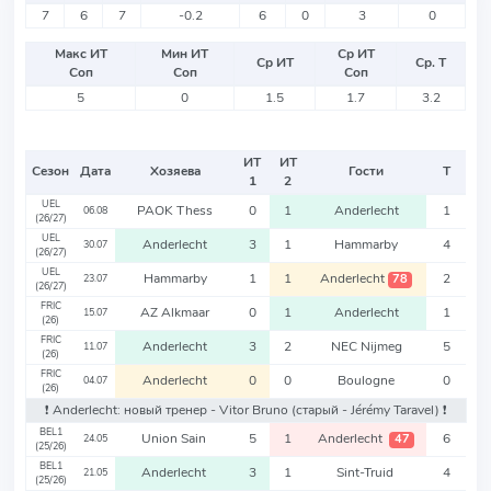
7
6
7
-0.2
6
0
3
0
Макс ИТ
Мин ИТ
Ср ИТ
Ср ИТ
Ср. Т
Соп
Соп
Соп
5
0
1.5
1.7
3.2
ИТ
ИТ
Сезон
Дата
Хозяева
Гости
Т
1
2
UEL
PAOK Thess
0
1
Anderlecht
1
06.08
(26/27)
UEL
Anderlecht
3
1
Hammarby
4
30.07
(26/27)
UEL
Hammarby
1
1
Anderlecht
2
78
23.07
(26/27)
FRIC
AZ Alkmaar
0
1
Anderlecht
1
15.07
(26)
FRIC
Anderlecht
3
2
NEC Nijmeg
5
11.07
(26)
FRIC
Anderlecht
0
0
Boulogne
0
04.07
(26)
❗️ Anderlecht: новый тренер - Vitor Bruno
(старый - Jérémy Taravel)
❗️
BEL1
Union Sain
5
1
Anderlecht
6
47
24.05
(25/26)
BEL1
Anderlecht
3
1
Sint-Truid
4
21.05
(25/26)