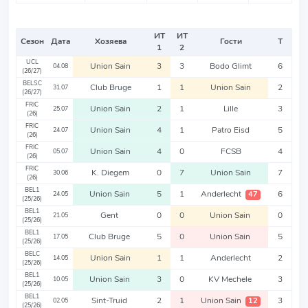
ИТ
ИТ
Сезон
Дата
Хозяева
Гости
Т
1
2
UCL
Union Sain
3
3
Bodo Glimt
6
04.08
(26/27)
BELSC
Club Bruge
1
1
Union Sain
2
31.07
(26/27)
FRIC
Union Sain
2
1
Lille
3
25.07
(26)
FRIC
Union Sain
4
1
Patro Eisd
5
24.07
(26)
FRIC
Union Sain
4
0
FCSB
4
05.07
(26)
FRIC
K. Diegem
0
7
Union Sain
7
30.06
(26)
BEL1
Union Sain
5
1
Anderlecht
6
47
24.05
(25/26)
BEL1
Gent
0
0
Union Sain
0
21.05
(25/26)
BEL1
Club Bruge
5
0
Union Sain
5
17.05
(25/26)
BELC
Union Sain
1
1
Anderlecht
2
14.05
(25/26)
BEL1
Union Sain
3
0
KV Mechele
3
10.05
(25/26)
BEL1
Sint-Truid
2
1
Union Sain
3
12
02.05
(25/26)