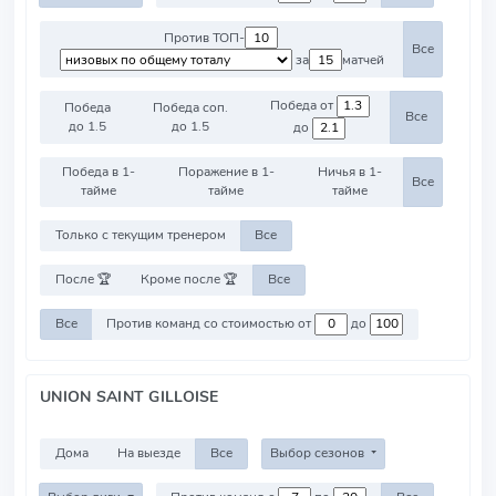
Против ТОП-
Все
за
матчей
Победа от
Победа
Победа соп.
Все
до 1.5
до 1.5
до
Победа в 1-
Поражение в 1-
Ничья в 1-
Все
тайме
тайме
тайме
Только с текущим тренером
Все
После 🏆
Кроме после 🏆
Все
Все
Против команд со стоимостью от
до
UNION SAINT GILLOISE
Дома
На выезде
Все
Выбор сезонов