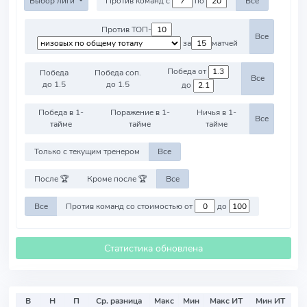
Выбор лиги
Против команд с
по
Все
Против ТОП-
Все
за
матчей
Победа от
Победа
Победа соп.
Все
до 1.5
до 1.5
до
Победа в 1-
Поражение в 1-
Ничья в 1-
Все
тайме
тайме
тайме
Только с текущим тренером
Все
После 🏆
Кроме после 🏆
Все
Все
Против команд со стоимостью от
до
Статистика обновлена
В
Н
П
Ср. разница
Макс
Мин
Макс ИТ
Мин ИТ