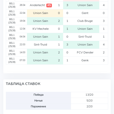
BEL1
Anderlecht
1
3
Union Sain
4
45
26.04
(25/26)
BEL1
Union Sain
0
0
Gent
0
22.04
(25/26)
BEL1
Union Sain
2
1
Club Bruge
3
19.04
(25/26)
BEL1
KV Mechele
0
1
Union Sain
1
12.04
(25/26)
BEL1
Union Sain
1
0
Sint-Truid
1
04.04
(25/26)
BEL1
Sint-Truid
1
3
Union Sain
4
22.03
(25/26)
BEL1
Union Sain
2
0
FCV Dender
2
14.03
(25/26)
BEL1
Union Sain
2
1
Genk
3
07.03
(25/26)
ТАБЛИЦА СТАВОК
Победа
13/20
Ничья
5/20
Поражение
2/20