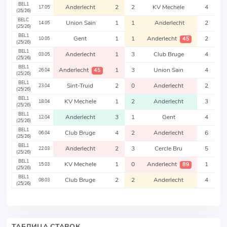
BEL1
Anderlecht
2
2
KV Mechele
4
17.05
(25/26)
BELC
Union Sain
1
1
Anderlecht
2
14.05
(25/26)
BEL1
Gent
1
1
Anderlecht
2
45
10.05
(25/26)
BEL1
Anderlecht
1
3
Club Bruge
4
03.05
(25/26)
BEL1
Anderlecht
1
3
Union Sain
4
45
26.04
(25/26)
BEL1
Sint-Truid
2
0
Anderlecht
2
23.04
(25/26)
BEL1
KV Mechele
1
2
Anderlecht
3
18.04
(25/26)
BEL1
Anderlecht
3
1
Gent
4
12.04
(25/26)
BEL1
Club Bruge
4
2
Anderlecht
6
06.04
(25/26)
BEL1
Anderlecht
2
3
Cercle Bru
5
22.03
(25/26)
BEL1
KV Mechele
1
0
Anderlecht
1
89
15.03
(25/26)
BEL1
Club Bruge
2
2
Anderlecht
4
08.03
(25/26)
ТАБЛИЦА СТАВОК