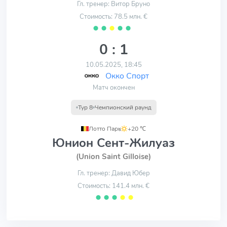
Гл. тренер: Витор Бруно
Стоимость: 78.5 млн. €
⬤
⬤
⬤
⬤
⬤
0 : 1
10.05.2025, 18:45
Окко Спорт
Матч окончен
Тур 8
Чемпионский раунд
Лотто Парк
,
+20 ℃
Юнион Сент-Жилуаз
(Union Saint Gilloise)
Гл. тренер: Давид Юбер
Стоимость: 141.4 млн. €
⬤
⬤
⬤
⬤
⬤