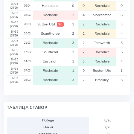
ENG5
Hartlepool
0
0
Rochdale
0
06.04
(25/26)
ENG5
Rochdale
2
4
Morecambe
6
03.04
(25/26)
ENG5
Sutton Utd
1
2
Rochdale
3
90
28.03
(25/26)
ENG5
Scunthorpe
2
2
Rochdale
4
25.03
(25/26)
ENG5
Rochdale
3
2
Tamworth
5
21.03
(25/26)
ENG5
Southend
3
2
Rochdale
5
17.03
(25/26)
ENG5
Eastleigh
1
3
Rochdale
4
14.03
(25/26)
ENG5
Rochdale
1
0
Boston Utd
1
07.03
(25/26)
ENG5
Rochdale
3
2
Brackley
5
03.03
(25/26)
ТАБЛИЦА СТАВОК
Победа
8/20
Ничья
7/20