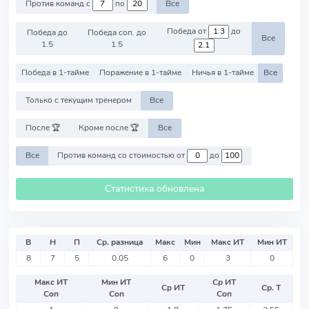
Против команд с
по
Все
Победа от
до
Победа до
Победа соп. до
Все
1.5
1.5
Победа в 1-тайме
Поражение в 1-тайме
Ничья в 1-тайме
Все
Только с текущим тренером
Все
После 🏆
Кроме после 🏆
Все
Все
Против команд со стоимостью от
до
Статистика обновлена
В
Н
П
Ср. разница
Макс
Мин
Макс ИТ
Мин ИТ
8
7
5
0.05
6
0
3
0
Макс ИТ
Мин ИТ
Ср ИТ
Ср ИТ
Ср. Т
Соп
Соп
Соп