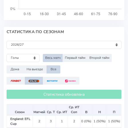
СТАТИСТИКА ПО СЕЗОНАМ
Весь матч
Первый тайм
Второй тайм
Дома
На выезде
Все
Статистика обновлена
Ср. ИТ
Сезон
Матчей
Ср. Т
Ср. ИТ
Соп
В
Н
П
England: EFL
2
3
1
2
0 (0%)
1 (50%)
1 (50%)
Cup