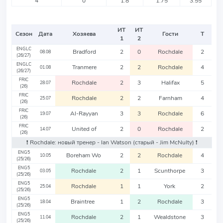
4
0
1.8
1.75
3.55
ИТ
ИТ
Сезон
Дата
Хозяева
Гости
Т
1
2
ENGLC
Bradford
2
0
Rochdale
2
08.08
(26/27)
ENGLC
Tranmere
2
2
Rochdale
4
01.08
(26/27)
FRIC
Rochdale
2
3
Halifax
5
28.07
(26)
FRIC
Rochdale
2
2
Farnham
4
25.07
(26)
FRIC
Al-Rayyan
3
3
Rochdale
6
19.07
(26)
FRIC
United of
2
0
Rochdale
2
14.07
(26)
❗️ Rochdale: новый тренер - Ian Watson
(старый - Jim McNulty)
❗️
ENG5
Boreham Wo
2
2
Rochdale
4
10.05
(25/26)
ENG5
Rochdale
2
1
Scunthorpe
3
03.05
(25/26)
ENG5
Rochdale
1
1
York
2
25.04
(25/26)
ENG5
Braintree
1
2
Rochdale
3
18.04
(25/26)
ENG5
Rochdale
2
1
Wealdstone
3
11.04
(25/26)