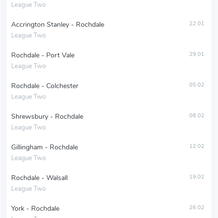
League Two
Accrington Stanley - Rochdale
22.01
League Two
Rochdale - Port Vale
29.01
League Two
Rochdale - Colchester
05.02
League Two
Shrewsbury - Rochdale
08.02
League Two
Gillingham - Rochdale
12.02
League Two
Rochdale - Walsall
19.02
League Two
York - Rochdale
26.02