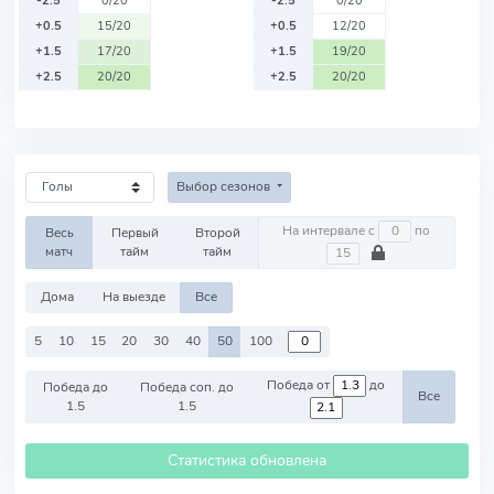
-2.5
0/20
-2.5
0/20
+0.5
15/20
+0.5
12/20
+1.5
17/20
+1.5
19/20
+2.5
20/20
+2.5
20/20
Выбор сезонов
На интервале с
по
Весь
Первый
Второй
матч
тайм
тайм
Дома
На выезде
Все
5
10
15
20
30
40
50
100
Победа от
до
Победа до
Победа соп. до
Все
1.5
1.5
Статистика обновлена