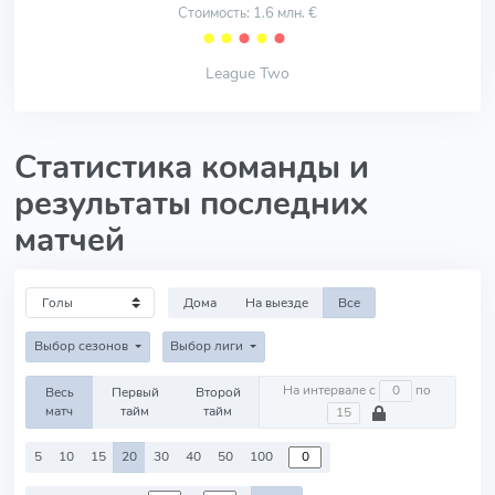
Стоимость: 1.6 млн. €
⬤
⬤
⬤
⬤
⬤
League Two
Статистика команды и
результаты последних
матчей
Дома
На выезде
Все
Выбор сезонов
Выбор лиги
На интервале с
по
Весь
Первый
Второй
матч
тайм
тайм
5
10
15
20
30
40
50
100