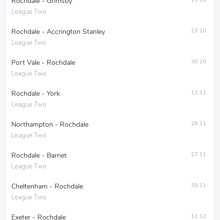
Rochdale - Grimsby
League Two
Rochdale - Accrington Stanley
23.10
League Two
Port Vale - Rochdale
30.10
League Two
Rochdale - York
13.11
League Two
Northampton - Rochdale
20.11
League Two
Rochdale - Barnet
27.11
League Two
Cheltenham - Rochdale
30.11
League Two
Exeter - Rochdale
11.12