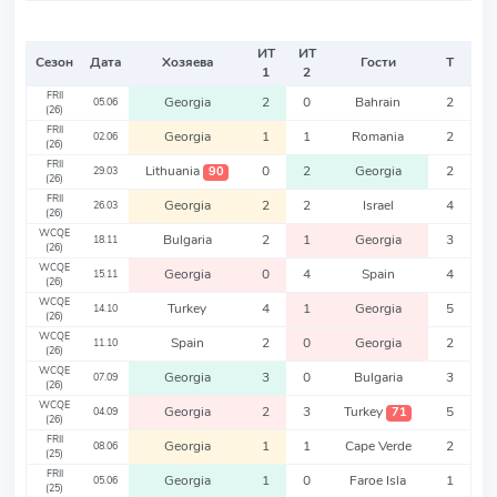
ИТ
ИТ
Сезон
Дата
Хозяева
Гости
Т
1
2
FRII
Georgia
2
0
Bahrain
2
05.06
(26)
FRII
Georgia
1
1
Romania
2
02.06
(26)
FRII
Lithuania
0
2
Georgia
2
90
29.03
(26)
FRII
Georgia
2
2
Israel
4
26.03
(26)
WCQE
Bulgaria
2
1
Georgia
3
18.11
(26)
WCQE
Georgia
0
4
Spain
4
15.11
(26)
WCQE
Turkey
4
1
Georgia
5
14.10
(26)
WCQE
Spain
2
0
Georgia
2
11.10
(26)
WCQE
Georgia
3
0
Bulgaria
3
07.09
(26)
WCQE
Georgia
2
3
Turkey
5
71
04.09
(26)
FRII
Georgia
1
1
Cape Verde
2
08.06
(25)
FRII
Georgia
1
0
Faroe Isla
1
05.06
(25)