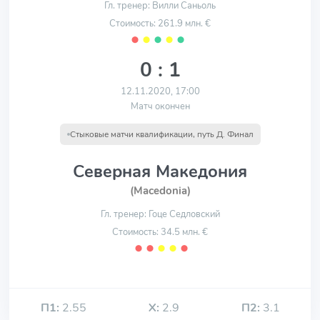
Гл. тренер: Вилли Саньоль
Стоимость: 261.9 млн. €
⬤
⬤
⬤
⬤
⬤
0 : 1
12.11.2020, 17:00
Матч окончен
Стыковые матчи квалификации, путь Д. Финал
Северная Македония
(Macedonia)
Гл. тренер: Гоце Седловский
Стоимость: 34.5 млн. €
⬤
⬤
⬤
⬤
⬤
П1:
2.55
Х:
2.9
П2:
3.1