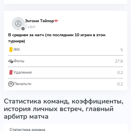
Энтони Тэйлор
Судья
⬤
В среднем за матч (по последним 10 играм в этом
турнире)
5
ЖК
27.8
Фолы
0.2
Удаления
0.2
Пенальти
Статистика команд, коэффициенты,
история личных встреч, главный
арбитр матча
Статистика команд