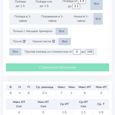
Победа от
Победа
Победа соп.
Все
до 1.5
до 1.5
до
Победа в 1-
Поражение в 1-
Ничья в 1-
Все
тайме
тайме
тайме
Только с текущим тренером
Все
После 🏆
Кроме после 🏆
Все
Все
Против команд со стоимостью от
до
Статистика обновлена
В
Н
П
Ср. разница
Макс
Мин
Макс ИТ
Мин ИТ
8
4
8
0.3
7
1
6
0
Макс ИТ
Мин ИТ
Ср ИТ
Ср ИТ
Ср. Т
Соп
Соп
Соп
4
0
1.6
1.3
2.9