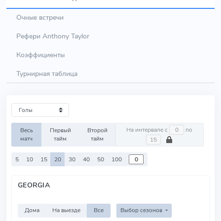
Очные встречи
Рефери Anthony Taylor
Коэффициенты
Турнирная таблица
На интервале с
по
Весь
Первый
Второй
матч
тайм
тайм
5
10
15
20
30
40
50
100
GEORGIA
Дома
На выезде
Все
Выбор сезонов