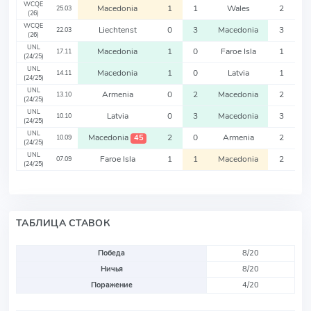
WCQE
Macedonia
1
1
Wales
2
25.03
(26)
WCQE
Liechtenst
0
3
Macedonia
3
22.03
(26)
UNL
Macedonia
1
0
Faroe Isla
1
17.11
(24/25)
UNL
Macedonia
1
0
Latvia
1
14.11
(24/25)
UNL
Armenia
0
2
Macedonia
2
13.10
(24/25)
UNL
Latvia
0
3
Macedonia
3
10.10
(24/25)
UNL
Macedonia
2
0
Armenia
2
45
10.09
(24/25)
UNL
Faroe Isla
1
1
Macedonia
2
07.09
(24/25)
ТАБЛИЦА СТАВОК
Победа
8/20
Ничья
8/20
Поражение
4/20