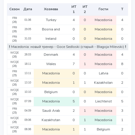
ИТ
ИТ
Сезон
Дата
Хозяева
Гости
Т
1
2
FRII
Turkey
4
0
Macedonia
4
01.06
(26)
FRII
Bosnia and
0
0
Macedonia
0
29.05
(26)
FRII
Ireland
0
0
Macedonia
0
31.03
(26)
❗️ Macedonia: новый тренер - Goce Sedloski
(старый - Blagoja Milevski)
❗️
WCQE
Denmark
4
0
Macedonia
4
26.03
(26)
WCQE
Wales
7
1
Macedonia
8
18.11
(26)
FRII
Macedonia
0
0
Latvia
0
13.11
(25)
WCQE
Macedonia
1
1
Kazakhstan
2
13.10
(26)
WCQE
Belgium
0
0
Macedonia
0
10.10
(26)
WCQE
Macedonia
5
0
Liechtenst
5
07.09
(26)
FRII
Saudi Arab
2
1
Macedonia
3
04.09
(25)
WCQE
Kazakhstan
0
1
Macedonia
1
09.06
(26)
WCQE
Macedonia
1
1
Belgium
2
06.06
(26)