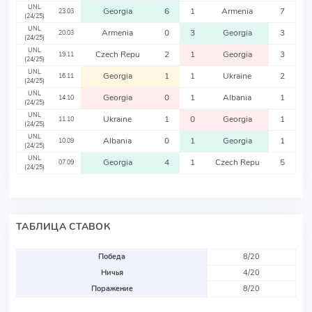
UNL
Georgia
6
1
Armenia
7
23.03
(24/25)
UNL
Armenia
0
3
Georgia
3
20.03
(24/25)
UNL
Czech Repu
2
1
Georgia
3
19.11
(24/25)
UNL
Georgia
1
1
Ukraine
2
16.11
(24/25)
UNL
Georgia
0
1
Albania
1
14.10
(24/25)
UNL
Ukraine
1
0
Georgia
1
11.10
(24/25)
UNL
Albania
0
1
Georgia
1
10.09
(24/25)
UNL
Georgia
4
1
Czech Repu
5
07.09
(24/25)
ТАБЛИЦА СТАВОК
Победа
8/20
Ничья
4/20
Поражение
8/20