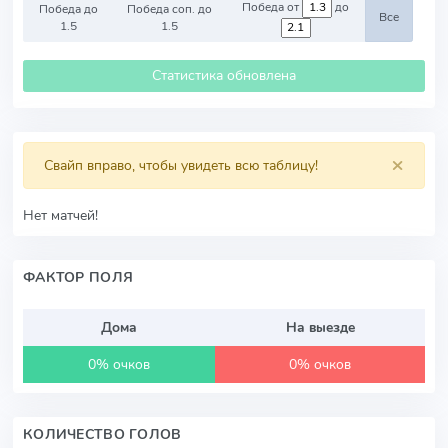
Победа от
до
Победа до
Победа соп. до
Все
1.5
1.5
Статистика обновлена
×
Свайп вправо, чтобы увидеть всю таблицу!
Нет матчей!
ФАКТОР ПОЛЯ
Дома
На выезде
0% очков
0% очков
КОЛИЧЕСТВО ГОЛОВ