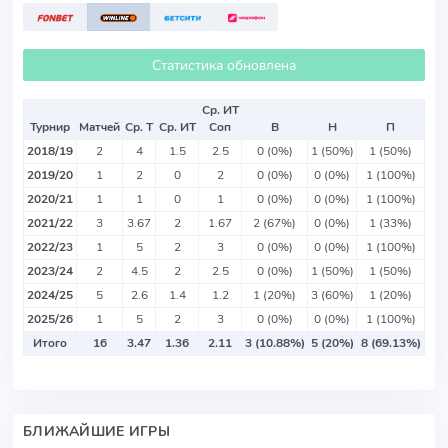
Статистика обновлена
Ср. ИТ
Турнир
Матчей
Ср. Т
Ср. ИТ
Соп
В
Н
П
2018/19
2
4
1.5
2.5
0 (0%)
1 (50%)
1 (50%)
2019/20
1
2
0
2
0 (0%)
0 (0%)
1 (100%)
2020/21
1
1
0
1
0 (0%)
0 (0%)
1 (100%)
2021/22
3
3.67
2
1.67
2 (67%)
0 (0%)
1 (33%)
2022/23
1
5
2
3
0 (0%)
0 (0%)
1 (100%)
2023/24
2
4.5
2
2.5
0 (0%)
1 (50%)
1 (50%)
2024/25
5
2.6
1.4
1.2
1 (20%)
3 (60%)
1 (20%)
2025/26
1
5
2
3
0 (0%)
0 (0%)
1 (100%)
Итого
16
3.47
1.36
2.11
3 (10.88%)
5 (20%)
8 (69.13%)
БЛИЖАЙШИЕ ИГРЫ