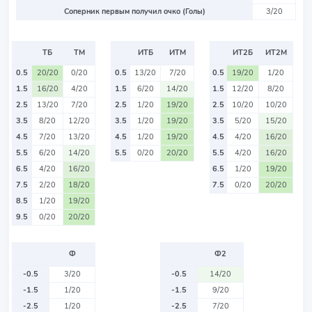
Соперник первым получил очко (Голы)
3/20
ТБ
ТМ
ИТБ
ИТМ
ИТ2Б
ИТ2М
0.5
20/20
0/20
0.5
13/20
7/20
0.5
19/20
1/20
1.5
16/20
4/20
1.5
6/20
14/20
1.5
12/20
8/20
2.5
13/20
7/20
2.5
1/20
19/20
2.5
10/20
10/20
3.5
8/20
12/20
3.5
1/20
19/20
3.5
5/20
15/20
4.5
7/20
13/20
4.5
1/20
19/20
4.5
4/20
16/20
5.5
6/20
14/20
5.5
0/20
20/20
5.5
4/20
16/20
6.5
4/20
16/20
6.5
1/20
19/20
7.5
2/20
18/20
7.5
0/20
20/20
8.5
1/20
19/20
9.5
0/20
20/20
Ф
Ф2
-0.5
3/20
-0.5
14/20
-1.5
1/20
-1.5
9/20
-2.5
1/20
-2.5
7/20