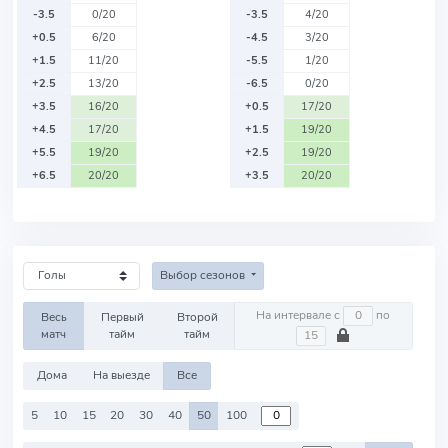
-3.5
0/20
-3.5
4/20
+0.5
6/20
-4.5
3/20
+1.5
11/20
-5.5
1/20
+2.5
13/20
-6.5
0/20
+3.5
16/20
+0.5
17/20
+4.5
17/20
+1.5
19/20
+5.5
19/20
+2.5
19/20
+6.5
20/20
+3.5
20/20
Выбор сезонов
На интервале с
по
Весь
Первый
Второй
матч
тайм
тайм
Дома
На выезде
Все
5
10
15
20
30
40
50
100