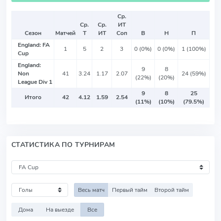
Ср.
Ср.
Ср.
ИТ
Сезон
Матчей
Т
ИТ
Соп
В
Н
П
England: FA
1
5
2
3
0 (0%)
0 (0%)
1 (100%)
Cup
England:
9
8
Non
41
3.24
1.17
2.07
24 (59%)
(22%)
(20%)
League Div 1
9
8
25
Итого
42
4.12
1.59
2.54
(11%)
(10%)
(79.5%)
СТАТИСТИКА ПО ТУРНИРАМ
Весь матч
Первый тайм
Второй тайм
Дома
На выезде
Все