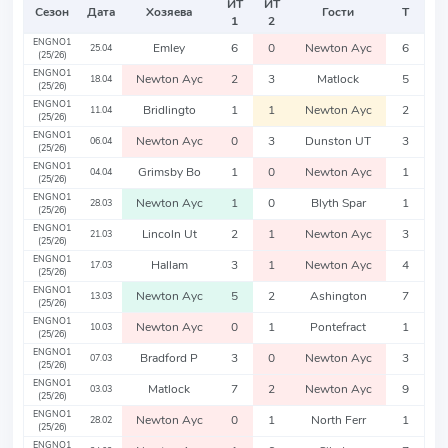
ИТ
ИТ
Сезон
Дата
Хозяева
Гости
Т
1
2
ENGNO1
Emley
6
0
Newton Ayc
6
25.04
(25/26)
ENGNO1
Newton Ayc
2
3
Matlock
5
18.04
(25/26)
ENGNO1
Bridlingto
1
1
Newton Ayc
2
11.04
(25/26)
ENGNO1
Newton Ayc
0
3
Dunston UT
3
06.04
(25/26)
ENGNO1
Grimsby Bo
1
0
Newton Ayc
1
04.04
(25/26)
ENGNO1
Newton Ayc
1
0
Blyth Spar
1
28.03
(25/26)
ENGNO1
Lincoln Ut
2
1
Newton Ayc
3
21.03
(25/26)
ENGNO1
Hallam
3
1
Newton Ayc
4
17.03
(25/26)
ENGNO1
Newton Ayc
5
2
Ashington
7
13.03
(25/26)
ENGNO1
Newton Ayc
0
1
Pontefract
1
10.03
(25/26)
ENGNO1
Bradford P
3
0
Newton Ayc
3
07.03
(25/26)
ENGNO1
Matlock
7
2
Newton Ayc
9
03.03
(25/26)
ENGNO1
Newton Ayc
0
1
North Ferr
1
28.02
(25/26)
ENGNO1