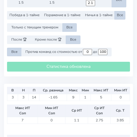
1.5
1.5
Победа в 1-тайме
Поражение в 1-тайме
Ничья в 1-тайме
Все
Только с текущим тренером
Все
После 🏆
Кроме после 🏆
Все
Все
Против команд со стоимостью от
до
Статистика обновлена
В
Н
П
Ср. разница
Макс
Мин
Макс ИТ
Мин ИТ
3
3
14
-1.65
9
1
5
0
Макс ИТ
Мин ИТ
Ср ИТ
Ср ИТ
Ср. Т
Соп
Соп
Соп
7
0
1.1
2.75
3.85