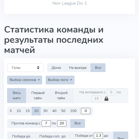
Non League Div 1
Статистика команды и
результаты последних
матчей
Дома
На выезде
Все
Выбор сезонов
Выбор лиги
На интервале с
по
Весь
Первый
Второй
матч
тайм
тайм
5
10
15
20
30
40
50
100
Против команд с
по
Все
Победа от
до
Победа до
Победа соп. до
Все