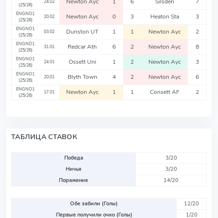
Newton Ayc
1
6
Silsden
7
24.02
(25/26)
ENGNO1
Newton Ayc
0
3
Heaton Sta
3
20.02
(25/26)
ENGNO1
Dunston UT
1
1
Newton Ayc
2
03.02
(25/26)
ENGNO1
Redcar Ath
6
2
Newton Ayc
8
31.01
(25/26)
ENGNO1
Ossett Uni
1
2
Newton Ayc
3
24.01
(25/26)
ENGNO1
Blyth Town
4
2
Newton Ayc
6
20.01
(25/26)
ENGNO1
Newton Ayc
1
1
Consett AF
2
17.01
(25/26)
ТАБЛИЦА СТАВОК
Победа
3/20
Ничья
3/20
Поражение
14/20
Обе забили (Голы)
12/20
Первые получили очко (Голы)
1/20