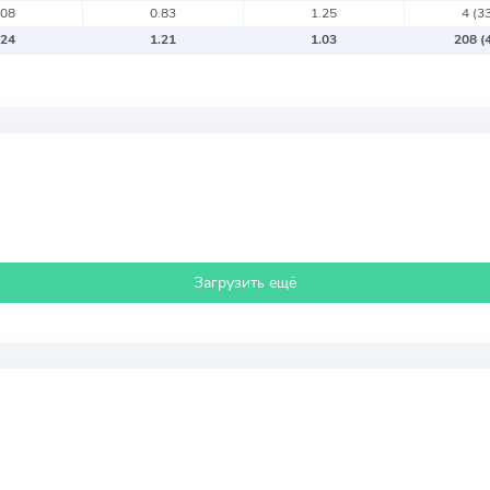
.08
0.83
1.25
4
(3
.24
1.21
1.03
208
(
Загрузить ещё