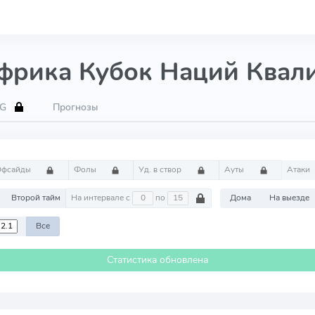
Африка Кубок Наций Квал
xG
Прогнозы
Офсайды
Фолы
Уд. в створ
Ауты
Атаки
м
Второй тайм
На интервале с
по
Дома
На выезде
Все
Статистика обновлена