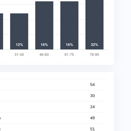
54
30
24
в
49
й
51