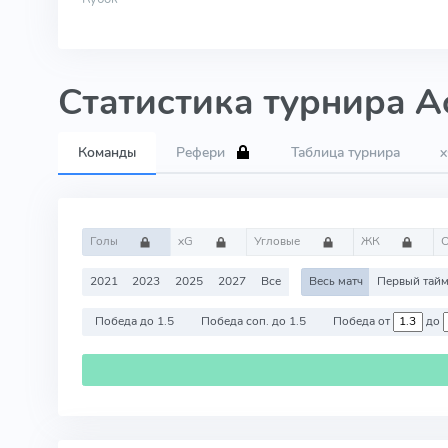
Статистика турнира 
Команды
Рефери
Таблица турнира
Голы
xG
Угловые
ЖК
2021
2023
2025
2027
Все
Весь матч
Первый тай
Победа до 1.5
Победа соп. до 1.5
Победа от
до