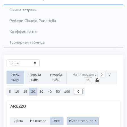
Очные встречи
Рефери Claudio Panettella
Коэффициенты
Турнирная таблица
На интервале с
по
Весь
Первый
Второй
матч
тайм
тайм
5
10
15
20
30
40
50
100
AREZZO
Дома
На выезде
Все
Выбор сезонов