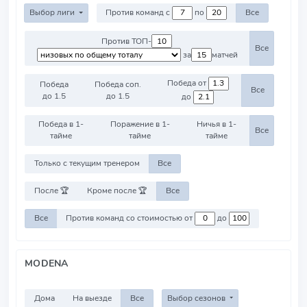
Выбор лиги
Против команд с
по
Все
Против ТОП-
Все
за
матчей
Победа от
Победа
Победа соп.
Все
до 1.5
до 1.5
до
Победа в 1-
Поражение в 1-
Ничья в 1-
Все
тайме
тайме
тайме
Только с текущим тренером
Все
После 🏆
Кроме после 🏆
Все
Все
Против команд со стоимостью от
до
MODENA
Дома
На выезде
Все
Выбор сезонов