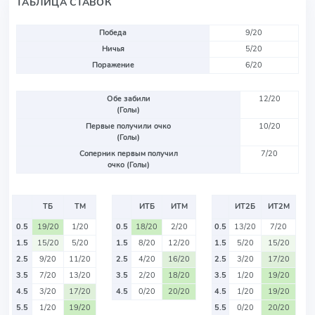
ТАБЛИЦА СТАВОК
Победа
9/20
Ничья
5/20
Поражение
6/20
Обе забили
12/20
(Голы)
Первые получили очко
10/20
(Голы)
Соперник первым получил
7/20
очко (Голы)
ТБ
ТМ
ИТБ
ИТМ
ИТ2Б
ИТ2М
0.5
19/20
1/20
0.5
18/20
2/20
0.5
13/20
7/20
1.5
15/20
5/20
1.5
8/20
12/20
1.5
5/20
15/20
2.5
9/20
11/20
2.5
4/20
16/20
2.5
3/20
17/20
3.5
7/20
13/20
3.5
2/20
18/20
3.5
1/20
19/20
4.5
3/20
17/20
4.5
0/20
20/20
4.5
1/20
19/20
5.5
1/20
19/20
5.5
0/20
20/20