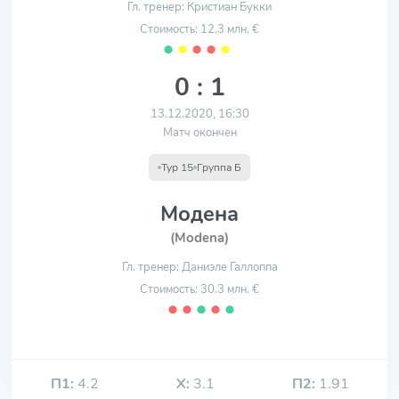
Гл. тренер: Кристиан Букки
Стоимость: 12.3 млн. €
⬤
⬤
⬤
⬤
⬤
0 : 1
13.12.2020, 16:30
Матч окончен
Тур 15
Группа Б
Модена
(Modena)
Гл. тренер: Даниэле Галлоппа
Стоимость: 30.3 млн. €
⬤
⬤
⬤
⬤
⬤
П1:
4.2
Х:
3.1
П2:
1.91