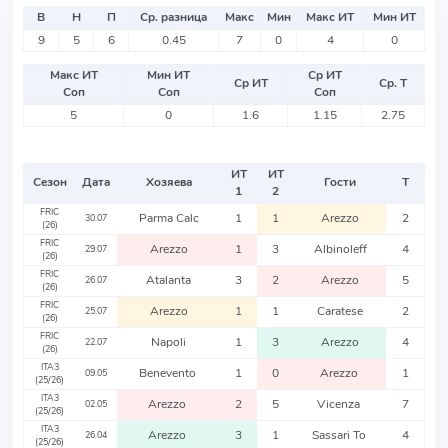
В
Н
П
Ср. разница
Макс
Мин
Макс ИТ
Мин ИТ
9
5
6
0.45
7
0
4
0
Макс ИТ
Мин ИТ
Ср ИТ
Ср ИТ
Ср. Т
Соп
Соп
Соп
5
0
1.6
1.15
2.75
ИТ
ИТ
Сезон
Дата
Хозяева
Гости
Т
1
2
FRIC
Parma Calc
1
1
Arezzo
2
30.07
(26)
FRIC
Arezzo
1
3
Albinoleff
4
29.07
(26)
FRIC
Atalanta
3
2
Arezzo
5
26.07
(26)
FRIC
Arezzo
1
1
Caratese
2
25.07
(26)
FRIC
Napoli
1
3
Arezzo
4
22.07
(26)
ITA3
Benevento
1
0
Arezzo
1
09.05
(25/26)
ITA3
Arezzo
2
5
Vicenza
7
02.05
(25/26)
ITA3
Arezzo
3
1
Sassari To
4
26.04
(25/26)