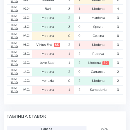
(25/26)
ITA2
Bari
3
1
Modena
4
06.04
(25/26)
ITA2
Modena
2
1
Mantova
3
21.03
(25/26)
ITA2
Modena
3
0
Spezia
3
13.03
(25/26)
ITA2
Modena
0
0
Cesena
0
07.03
(25/26)
ITA2
Virtus Ent
2
1
Modena
3
85
03.03
(25/26)
ITA2
Modena
1
2
Padova
3
28.02
(25/26)
ITA2
Juve Stabi
1
2
Modena
3
79
22.02
(25/26)
ITA2
Modena
2
0
Carrarese
2
14.02
(25/26)
ITA2
Venezia
0
2
Modena
2
10.02
(25/26)
ITA2
Modena
1
2
Sampdoria
3
07.02
(25/26)
ТАБЛИЦА СТАВОК
Победа
8/20