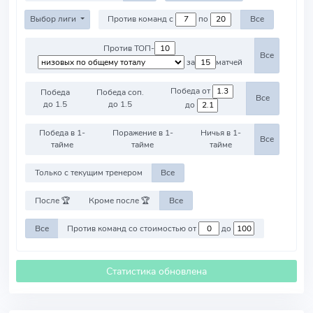
Выбор лиги
Против команд с
по
Все
Против ТОП-
Все
за
матчей
Победа от
Победа
Победа соп.
Все
до 1.5
до 1.5
до
Победа в 1-
Поражение в 1-
Ничья в 1-
Все
тайме
тайме
тайме
Только с текущим тренером
Все
После 🏆
Кроме после 🏆
Все
Все
Против команд со стоимостью от
до
Статистика обновлена