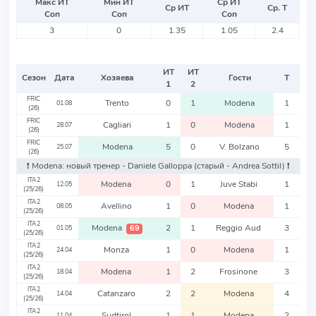
Макс ИТ
Мин ИТ
Ср ИТ
Ср ИТ
Ср. Т
Соп
Соп
Соп
3
0
1.35
1.05
2.4
ИТ
ИТ
Сезон
Дата
Хозяева
Гости
Т
1
2
FRIC
Trento
0
1
Modena
1
01.08
(26)
FRIC
Cagliari
1
0
Modena
1
28.07
(26)
FRIC
Modena
5
0
V. Bolzano
5
25.07
(26)
❗️ Modena: новый тренер - Daniele Galloppa
(старый - Andrea Sottil)
❗️
ITA2
Modena
0
1
Juve Stabi
1
12.05
(25/26)
ITA2
Avellino
1
0
Modena
1
08.05
(25/26)
ITA2
Modena
2
1
Reggio Aud
3
69
01.05
(25/26)
ITA2
Monza
1
0
Modena
1
24.04
(25/26)
ITA2
Modena
1
2
Frosinone
3
18.04
(25/26)
ITA2
Catanzaro
2
2
Modena
4
14.04
(25/26)
ITA2
Sudtirol
1
1
Modena
2
11.04