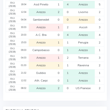
ITA3
Asd Pineto
1
4
Arezzo
5
18.04
(25/26)
ITA3
Arezzo
2
0
Livorno
2
12.04
(25/26)
ITA3
Sambenedet
0
0
Arezzo
0
04.04
(25/26)
ITA3
Arezzo
1
2
Ascoli
3
30.03
(25/26)
ITA3
A.C. Bra
0
4
Arezzo
4
20.03
(25/26)
ITA3
Arezzo
1
1
Perugia
2
15.03
(25/26)
ITA3
Campobasso
0
1
Arezzo
1
09.03
(25/26)
ITA3
Arezzo
1
2
Ternana
3
04.03
(25/26)
ITA3
Arezzo
1
1
Ravenna
2
01.03
(25/26)
ITA3
Gubbio
0
1
Arezzo
1
21.02
(25/26)
ITA3
Ath. Carpi
0
1
Arezzo
1
12.02
(25/26)
ITA3
Arezzo
2
0
US Pianese
2
08.02
(25/26)