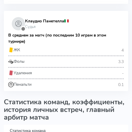
Клаудио Панетелла
Судья
⬤
В среднем за матч (по последним 10 играм в этом
турнире)
4
ЖК
3.3
Фолы
-
Удаления
0.1
Пенальти
Статистика команд, коэффициенты,
история личных встреч, главный
арбитр матча
Статистика команд