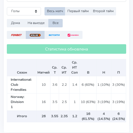
Весь матч
Первый тайм
Второй тайм
Дома
На выезде
Все
Статистика обновлена
Ср.
Ср.
Ср.
ИТ
Сезон
Матчей
Т
ИТ
Соп
В
Н
П
International:
Club
10
3.6
2.2
1.4
6 (60%)
1 (10%)
3 (30%)
Friendlies
Norway:
Division
16
3.5
2.5
1
10 (63%)
3 (19%)
3 (19%)
1
16
4
6
Итого
26
3.55
2.35
1.2
(61.5%)
(14.5%)
(24.5%)