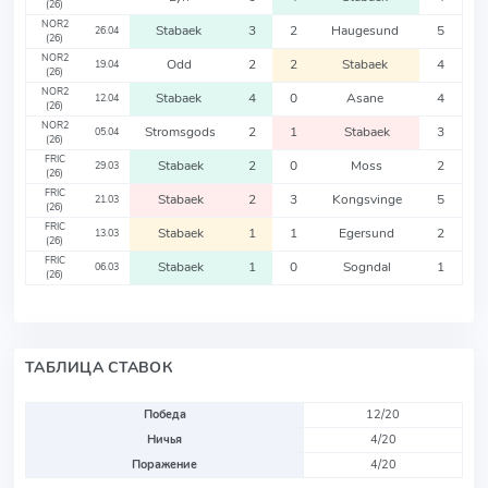
(26)
NOR2
Stabaek
3
2
Haugesund
5
26.04
(26)
NOR2
Odd
2
2
Stabaek
4
19.04
(26)
NOR2
Stabaek
4
0
Asane
4
12.04
(26)
NOR2
Stromsgods
2
1
Stabaek
3
05.04
(26)
FRIC
Stabaek
2
0
Moss
2
29.03
(26)
FRIC
Stabaek
2
3
Kongsvinge
5
21.03
(26)
FRIC
Stabaek
1
1
Egersund
2
13.03
(26)
FRIC
Stabaek
1
0
Sogndal
1
06.03
(26)
ТАБЛИЦА СТАВОК
Победа
12/20
Ничья
4/20
Поражение
4/20