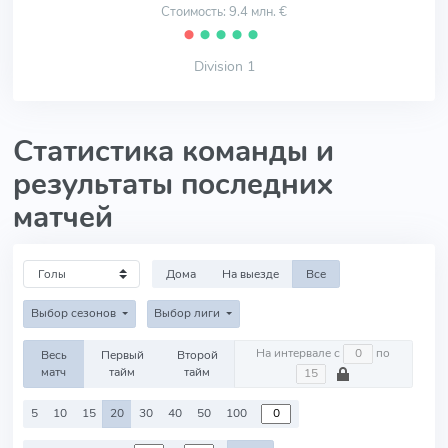
Стоимость: 9.4 млн. €
⬤
⬤
⬤
⬤
⬤
Division 1
Статистика команды и
результаты последних
матчей
Дома
На выезде
Все
Выбор сезонов
Выбор лиги
На интервале с
по
Весь
Первый
Второй
матч
тайм
тайм
5
10
15
20
30
40
50
100