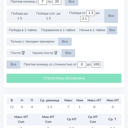
Против команд с
по
Все
Победа от
до
Победа до
Победа соп. до
Все
1.5
1.5
Победа в 1-тайме
Поражение в 1-тайме
Ничья в 1-тайме
Все
Только с текущим тренером
Все
После 🏆
Кроме после 🏆
Все
Все
Против команд со стоимостью от
до
Статистика обновлена
В
Н
П
Ср. разница
Макс
Мин
Макс ИТ
Мин ИТ
12
4
4
1.3
7
1
6
0
Макс ИТ
Мин ИТ
Ср ИТ
Ср ИТ
Ср. Т
Соп
Соп
Соп