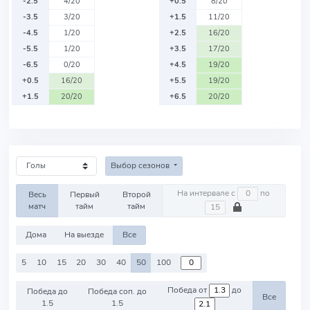
-2.5
4/20
+0.5
8/20
-3.5
3/20
+1.5
11/20
-4.5
1/20
+2.5
16/20
-5.5
1/20
+3.5
17/20
-6.5
0/20
+4.5
19/20
+0.5
16/20
+5.5
19/20
+1.5
20/20
+6.5
20/20
Выбор сезонов
На интервале с
по
Весь
Первый
Второй
матч
тайм
тайм
Дома
На выезде
Все
5
10
15
20
30
40
50
100
Победа от
до
Победа до
Победа соп. до
Все
1.5
1.5