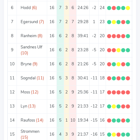
6
Hodd
(6)
16
7
3
6
24:26
-2
24
⬤
⬤
⬤
⬤
⬤
1.5
7
Egersund
(7)
16
7
2
7
29:28
1
23
⬤
⬤
⬤
⬤
⬤
1.4
8
Ranheim
(8)
16
6
2
8
39:41
-2
20
⬤
⬤
⬤
⬤
⬤
1.2
Sandnes Ulf
9
16
6
2
8
23:28
-5
20
⬤
⬤
⬤
⬤
⬤
1.2
(10)
10
Bryne
(9)
16
6
2
8
21:26
-5
20
⬤
⬤
⬤
⬤
⬤
1.2
11
Sogndal
(11)
16
5
3
8
30:41
-11
18
⬤
⬤
⬤
⬤
⬤
1.1
12
Moss
(12)
16
5
2
9
25:36
-11
17
⬤
⬤
⬤
⬤
⬤
1.0
13
Lyn
(13)
16
5
2
9
21:33
-12
17
⬤
⬤
⬤
⬤
⬤
1.0
14
Raufoss
(14)
16
5
1
10
19:34
-15
16
⬤
⬤
⬤
⬤
⬤
1
Strommen
15
16
4
3
9
21:37
-16
15
⬤
⬤
⬤
⬤
⬤
0.9
(15)