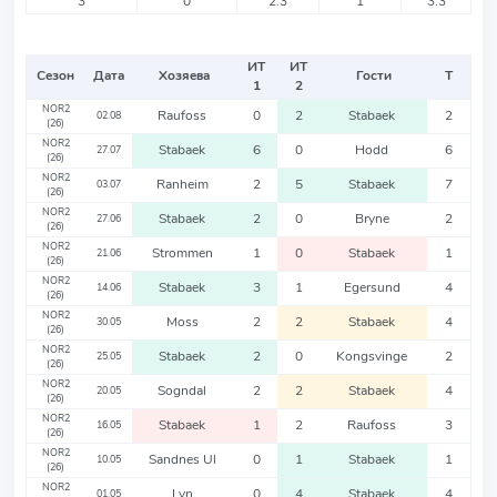
3
0
2.3
1
3.3
ИТ
ИТ
Сезон
Дата
Хозяева
Гости
Т
1
2
NOR2
Raufoss
0
2
Stabaek
2
02.08
(26)
NOR2
Stabaek
6
0
Hodd
6
27.07
(26)
NOR2
Ranheim
2
5
Stabaek
7
03.07
(26)
NOR2
Stabaek
2
0
Bryne
2
27.06
(26)
NOR2
Strommen
1
0
Stabaek
1
21.06
(26)
NOR2
Stabaek
3
1
Egersund
4
14.06
(26)
NOR2
Moss
2
2
Stabaek
4
30.05
(26)
NOR2
Stabaek
2
0
Kongsvinge
2
25.05
(26)
NOR2
Sogndal
2
2
Stabaek
4
20.05
(26)
NOR2
Stabaek
1
2
Raufoss
3
16.05
(26)
NOR2
Sandnes Ul
0
1
Stabaek
1
10.05
(26)
NOR2
Lyn
0
4
Stabaek
4
01.05