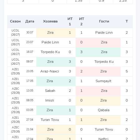
3
0
1.35
0.9
2.25
ИТ
ИТ
Сезон
Дата
Хозяева
Гости
Т
1
2
UCOL
Zira
1
1
Paide Linn
2
30.07
(26/27)
UCOL
Paide Linn
1
0
Zira
1
23.07
(26/27)
UCOL
Torpedo Ku
0
3
Zira
3
16.07
(26/27)
UCOL
Zira
3
0
Torpedo Ku
3
08.07
(26/27)
AZE1
Araz-Naxci
3
2
Zira
5
23.05
(25/26)
AZE1
Zira
2
1
Sumqayit
3
17.05
(25/26)
AZEC
Sabah
2
1
Zira
3
13.05
(25/26)
AZE1
Imisli
0
0
Zira
0
08.05
(25/26)
AZE1
Zira
1
0
Qabala
1
03.05
(25/26)
AZE1
Turan Tovu
1
1
Zira
2
27.04
(25/26)
AZEC
Zira
0
0
Turan Tovu
0
21.04
(25/26)
AZE1
Zira
1
1
Neftci
2
17.04