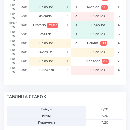
(25)
BR5
EC Sao Jos
1
0
Avenida
1
90
05.03
(25)
BR5
Avenida
3
2
EC Sao Jos
5
02.03
(25)
BRAC
Oratorio
1
3
EC Sao Jos
4
79,82
26.02
(25)
BR5
Brasil de
2
3
EC Sao Jos
5
22.02
(25)
BR5
EC Sao Jos
2
2
Pelotas
4
88
19.02
(25)
BR5
Caxias RS
1
1
EC Sao Jos
2
15.02
(25)
BR5
EC Sao Jos
1
1
Monsoon
2
81
13.02
(25)
BR5
EC Juventu
3
1
EC Sao Jos
4
09.02
(25)
ТАБЛИЦА СТАВОК
Победа
6/20
Ничья
7/20
Поражение
7/20