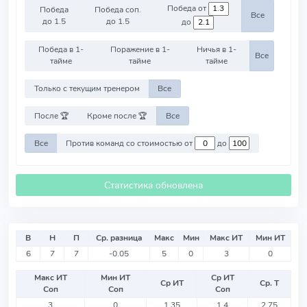
Победа от
Победа
Победа соп.
Все
до 1.5
до 1.5
до
Победа в 1-
Поражение в 1-
Ничья в 1-
Все
тайме
тайме
тайме
Только с текущим тренером
Все
После 🏆
Кроме после 🏆
Все
Все
Против команд со стоимостью от
до
Статистика обновлена
В
Н
П
Ср. разница
Макс
Мин
Макс ИТ
Мин ИТ
6
7
7
-0.05
5
0
3
0
Макс ИТ
Мин ИТ
Ср ИТ
Ср ИТ
Ср. Т
Соп
Соп
Соп
3
0
1.35
1.4
2.75