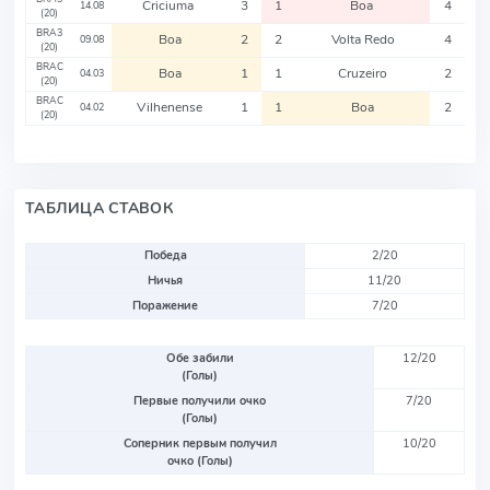
Criciuma
3
1
Boa
4
14.08
(20)
BRA3
Boa
2
2
Volta Redo
4
09.08
(20)
BRAC
Boa
1
1
Cruzeiro
2
04.03
(20)
BRAC
Vilhenense
1
1
Boa
2
04.02
(20)
ТАБЛИЦА СТАВОК
Победа
2/20
Ничья
11/20
Поражение
7/20
Обе забили
12/20
(Голы)
Первые получили очко
7/20
(Голы)
Соперник первым получил
10/20
очко (Голы)