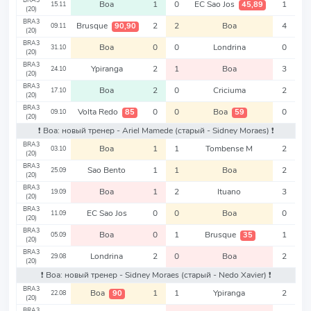
BRA3
Boa
1
0
EC Sao Jos
1
45,89
15.11
(20)
BRA3
Brusque
2
2
Boa
4
90,90
09.11
(20)
BRA3
Boa
0
0
Londrina
0
31.10
(20)
BRA3
Ypiranga
2
1
Boa
3
24.10
(20)
BRA3
Boa
2
0
Criciuma
2
17.10
(20)
BRA3
Volta Redo
0
0
Boa
0
85
59
09.10
(20)
❗️ Boa: новый тренер - Ariel Mamede
(старый - Sidney Moraes)
❗️
BRA3
Boa
1
1
Tombense M
2
03.10
(20)
BRA3
Sao Bento
1
1
Boa
2
25.09
(20)
BRA3
Boa
1
2
Ituano
3
19.09
(20)
BRA3
EC Sao Jos
0
0
Boa
0
11.09
(20)
BRA3
Boa
0
1
Brusque
1
35
05.09
(20)
BRA3
Londrina
2
0
Boa
2
29.08
(20)
❗️ Boa: новый тренер - Sidney Moraes
(старый - Nedo Xavier)
❗️
BRA3
Boa
1
1
Ypiranga
2
90
22.08
(20)
BRA3