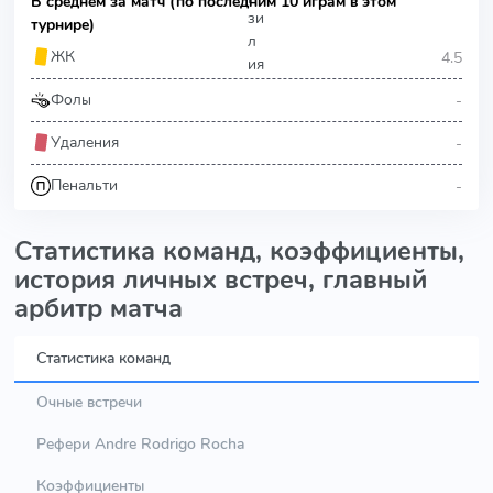
В среднем за матч (по последним 10 играм в этом
турнире)
4.5
ЖК
-
Фолы
-
Удаления
-
Пенальти
Статистика команд, коэффициенты,
история личных встреч, главный
арбитр матча
Статистика команд
Очные встречи
Рефери Andre Rodrigo Rocha
Коэффициенты