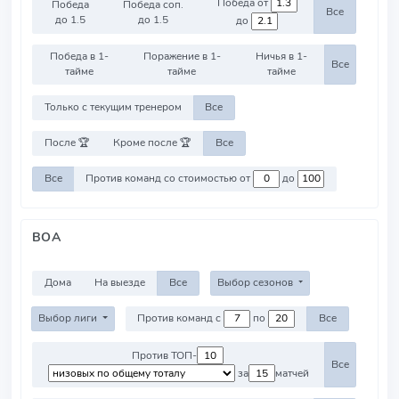
Победа от
Победа
Победа соп.
Все
до 1.5
до 1.5
до
Победа в 1-
Поражение в 1-
Ничья в 1-
Все
тайме
тайме
тайме
Только с текущим тренером
Все
После 🏆
Кроме после 🏆
Все
Все
Против команд со стоимостью от
до
BOA
Дома
На выезде
Все
Выбор сезонов
Выбор лиги
Против команд с
по
Все
Против ТОП-
Все
за
матчей