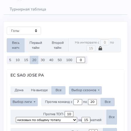
Турнирная таблица
На интервале с
по
Весь
Первый
Второй
матч
тайм
тайм
5
10
15
20
30
40
50
100
EC SAO JOSE PA
Дома
На выезде
Все
Выбор сезонов
Выбор лиги
Против команд с
по
Все
Против ТОП-
Все
за
матчей