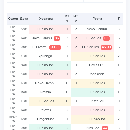
ИТ
ИТ
Сезон
Дата
Хозяева
Гости
Т
1
2
BR5
EC Sao Jos
1
2
Novo Hambu
3
22.02
(26)
BR5
Novo Hambu
3
2
EC Sao Jos
5
86
63
14.02
(26)
BR5
EC Juventu
3
2
EC Sao Jos
5
90,90
45,90
09.02
(26)
BR5
Ypiranga
1
1
EC Sao Jos
2
31.01
(26)
BR5
EC Sao Jos
1
0
Caxias RS
1
26.01
(26)
BR5
EC Sao Jos
1
2
Monsoon
3
23.01
(26)
BR5
Novo Hambu
0
0
EC Sao Jos
0
17.01
(26)
BR5
Gremio
0
1
EC Sao Jos
1
15.01
(26)
BR5
EC Sao Jos
0
0
Inter SM
0
11.01
(26)
BR5
Pelotas
2
1
EC Sao Jos
3
14.03
(25)
BRAC
Bragantino
1
1
EC Sao Jos
2
12.03
(25)
BR5
EC Sao Jos
2
1
Brasil de
3
44
09.03