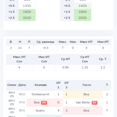
+0.5
13/20
+0.5
14/20
+1.5
19/20
+1.5
19/20
+2.5
20/20
+2.5
20/20
В
Н
П
Ср. разница
Макс
Мин
Макс ИТ
Мин ИТ
2
11
7
-0.3
7
0
3
0
Макс ИТ
Мин ИТ
Ср ИТ
Ср ИТ
Ср. Т
Соп
Соп
Соп
4
0
0.95
1.25
2.2
ИТ
ИТ
Сезон
Дата
Хозяева
Гости
Т
1
2
BRA3
Tombense M
1
1
Boa
2
04.12
(20)
BRA3
Boa
0
1
Sao Bento
1
80
80
27.11
(20)
BRA3
Ituano
4
3
Boa
7
20.11
(20)