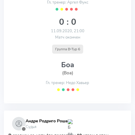
Гл. тренер: Аргел Фукс
⬤
⬤
⬤
⬤
⬤
0 : 0
11.09.2020, 21:00
Матч окончен
Группа B
Тур 6
Боа
(Boa)
Гл. тренер: Недо Хавьер
⬤
⬤
⬤
⬤
⬤
Андре Родриго Роша
Судья
⬤