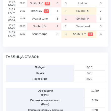
ENG5
Solihull M
0
3
Halifax
3
76
21.03
(25/26)
ENG5
Brackley
1
1
Solihull M
2
62
17.03
(25/26)
ENG5
Wealdstone
5
1
Solihull M
6
14.03
(25/26)
ENG5
Solihull M
1
2
Gateshead
3
07.03
(25/26)
ENG5
Scunthorpe
3
3
Solihull M
6
53
28.02
(25/26)
ТАБЛИЦА СТАВОК
Победа
5/20
Ничья
7/20
Поражение
8/20
Обе забили
11/20
(Голы)
Первые получили очко
8/20
(Голы)
Соперник первым получил
8/20