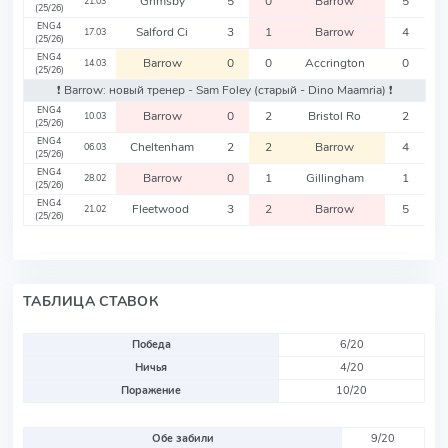
Grimsby
5
0
Barrow
5
21.03
(25/26)
ENG4
Salford Ci
3
1
Barrow
4
17.03
(25/26)
ENG4
Barrow
0
0
Accrington
0
14.03
(25/26)
❗️ Barrow: новый тренер - Sam Foley
(старый - Dino Maamria)
❗️
ENG4
Barrow
0
2
Bristol Ro
2
10.03
(25/26)
ENG4
Cheltenham
2
2
Barrow
4
06.03
(25/26)
ENG4
Barrow
0
1
Gillingham
1
28.02
(25/26)
ENG4
Fleetwood
3
2
Barrow
5
21.02
(25/26)
ТАБЛИЦА СТАВОК
Победа
6/20
Ничья
4/20
Поражение
10/20
Обе забили
9/20