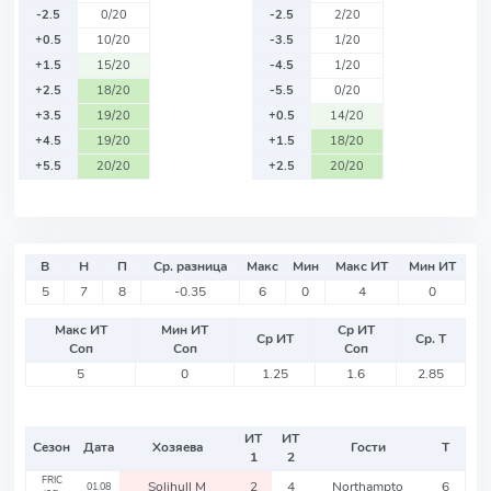
-2.5
0/20
-2.5
2/20
+0.5
10/20
-3.5
1/20
+1.5
15/20
-4.5
1/20
+2.5
18/20
-5.5
0/20
+3.5
19/20
+0.5
14/20
+4.5
19/20
+1.5
18/20
+5.5
20/20
+2.5
20/20
В
Н
П
Ср. разница
Макс
Мин
Макс ИТ
Мин ИТ
5
7
8
-0.35
6
0
4
0
Макс ИТ
Мин ИТ
Ср ИТ
Ср ИТ
Ср. Т
Соп
Соп
Соп
5
0
1.25
1.6
2.85
ИТ
ИТ
Сезон
Дата
Хозяева
Гости
Т
1
2
FRIC
Solihull M
2
4
Northampto
6
01.08