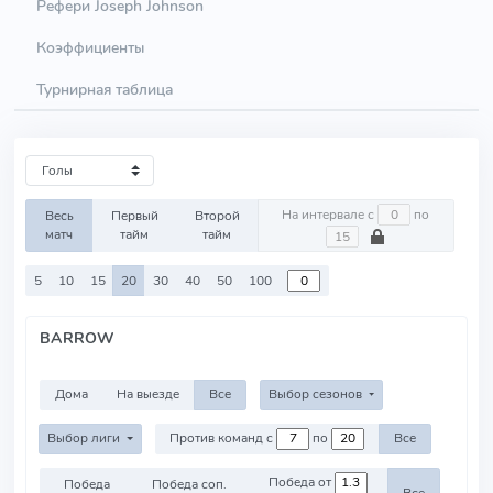
Рефери Joseph Johnson
Коэффициенты
Турнирная таблица
На интервале с
по
Весь
Первый
Второй
матч
тайм
тайм
5
10
15
20
30
40
50
100
BARROW
Дома
На выезде
Все
Выбор сезонов
Выбор лиги
Против команд с
по
Все
Победа от
Победа
Победа соп.