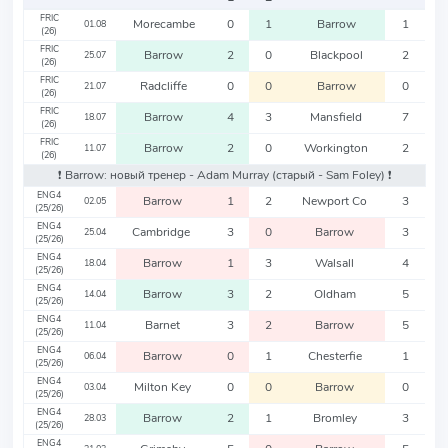
FRIC
Morecambe
0
1
Barrow
1
01.08
(26)
FRIC
Barrow
2
0
Blackpool
2
25.07
(26)
FRIC
Radcliffe
0
0
Barrow
0
21.07
(26)
FRIC
Barrow
4
3
Mansfield
7
18.07
(26)
FRIC
Barrow
2
0
Workington
2
11.07
(26)
❗️ Barrow: новый тренер - Adam Murray
(старый - Sam Foley)
❗️
ENG4
Barrow
1
2
Newport Co
3
02.05
(25/26)
ENG4
Cambridge
3
0
Barrow
3
25.04
(25/26)
ENG4
Barrow
1
3
Walsall
4
18.04
(25/26)
ENG4
Barrow
3
2
Oldham
5
14.04
(25/26)
ENG4
Barnet
3
2
Barrow
5
11.04
(25/26)
ENG4
Barrow
0
1
Chesterfie
1
06.04
(25/26)
ENG4
Milton Key
0
0
Barrow
0
03.04
(25/26)
ENG4
Barrow
2
1
Bromley
3
28.03
(25/26)
ENG4