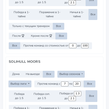
Все
до 1.5
до 1.5
до
Победа в 1-
Поражение в 1-
Ничья в 1-
Все
тайме
тайме
тайме
Только с текущим тренером
Все
После 🏆
Кроме после 🏆
Все
Все
Против команд со стоимостью от
до
SOLIHULL MOORS
Дома
На выезде
Все
Выбор сезонов
Выбор лиги
Против команд с
по
Все
Победа от
Победа
Победа соп.
Все
до 1.5
до 1.5
до
Победа в 1-
Поражение в 1-
Ничья в 1-