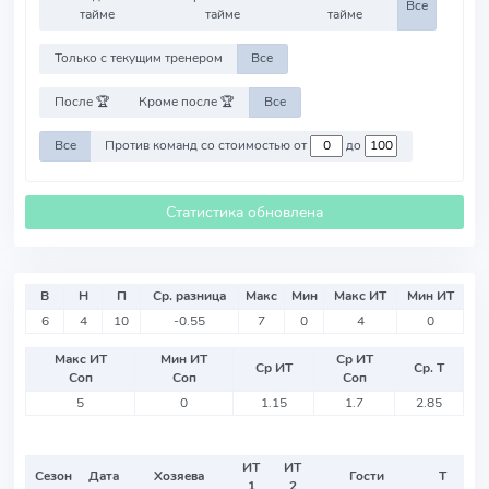
Все
тайме
тайме
тайме
Только с текущим тренером
Все
После 🏆
Кроме после 🏆
Все
Все
Против команд со стоимостью от
до
Статистика обновлена
В
Н
П
Ср. разница
Макс
Мин
Макс ИТ
Мин ИТ
6
4
10
-0.55
7
0
4
0
Макс ИТ
Мин ИТ
Ср ИТ
Ср ИТ
Ср. Т
Соп
Соп
Соп
5
0
1.15
1.7
2.85
ИТ
ИТ
Сезон
Дата
Хозяева
Гости
Т
1
2