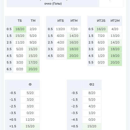
очко (Голы)
ТБ
ТМ
ИТБ
ИТМ
ИТ2Б
ИТ2М
0.5
18/20
2/20
0.5
13/20
7/20
0.5
16/20
4/20
1.5
15/20
5/20
1.5
6/20
14/20
1.5
7/20
13/20
2.5
11/20
9/20
2.5
4/20
16/20
2.5
6/20
14/20
3.5
5/20
15/20
3.5
2/20
18/20
3.5
2/20
18/20
4.5
5/20
15/20
4.5
0/20
20/20
4.5
1/20
19/20
5.5
3/20
17/20
5.5
0/20
20/20
6.5
0/20
20/20
Ф
Ф2
-0.5
5/20
-0.5
8/20
-1.5
3/20
-1.5
5/20
-2.5
3/20
-2.5
4/20
-3.5
0/20
-3.5
1/20
+0.5
12/20
-4.5
0/20
+1.5
15/20
+0.5
15/20