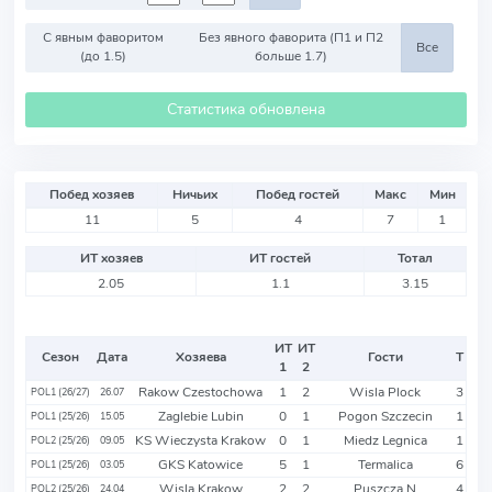
С явным фаворитом
Без явного фаворита (П1 и П2
Все
(до 1.5)
больше 1.7)
Статистика обновлена
Побед хозяев
Ничьих
Побед гостей
Макс
Мин
11
5
4
7
1
ИТ хозяев
ИТ гостей
Тотал
2.05
1.1
3.15
ИТ
ИТ
Сезон
Дата
Хозяева
Гости
Т
1
2
Rakow Czestochowa
1
2
Wisla Plock
3
POL1 (26/27)
26.07
Zaglebie Lubin
0
1
Pogon Szczecin
1
POL1 (25/26)
15.05
KS Wieczysta Krakow
0
1
Miedz Legnica
1
POL2 (25/26)
09.05
GKS Katowice
5
1
Termalica
6
POL1 (25/26)
03.05
Wisla Krakow
2
2
Puszcza N
4
POL2 (25/26)
24.04