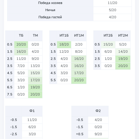
Победа хозяев
11/20
Ничья
5/20
Победа гостей
4/20
ТБ
ТМ
ИТ1Б
ИТ1М
ИТ2Б
ИТ2М
0.5
20/20
0/20
0.5
18/20
2/20
0.5
15/20
5/20
1.5
16/20
4/20
1.5
12/20
8/20
1.5
6/20
14/20
2.5
11/20
9/20
2.5
4/20
16/20
2.5
1/20
19/20
3.5
7/20
13/20
3.5
4/20
16/20
3.5
0/20
20/20
4.5
5/20
15/20
4.5
3/20
17/20
5.5
3/20
17/20
5.5
0/20
20/20
6.5
1/20
19/20
7.5
0/20
20/20
Ф1
Ф2
-0.5
11/20
-0.5
4/20
-1.5
6/20
-1.5
0/20
-2.5
3/20
+0.5
9/20