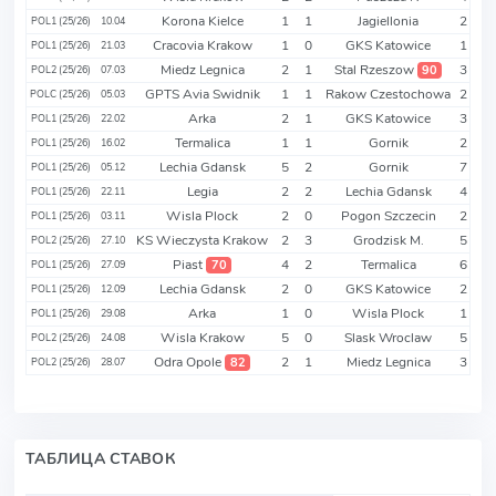
Korona Kielce
1
1
Jagiellonia
2
POL1 (25/26)
10.04
Cracovia Krakow
1
0
GKS Katowice
1
POL1 (25/26)
21.03
Miedz Legnica
2
1
Stal Rzeszow
3
90
POL2 (25/26)
07.03
GPTS Avia Swidnik
1
1
Rakow Czestochowa
2
POLC (25/26)
05.03
Arka
2
1
GKS Katowice
3
POL1 (25/26)
22.02
Termalica
1
1
Gornik
2
POL1 (25/26)
16.02
Lechia Gdansk
5
2
Gornik
7
POL1 (25/26)
05.12
Legia
2
2
Lechia Gdansk
4
POL1 (25/26)
22.11
Wisla Plock
2
0
Pogon Szczecin
2
POL1 (25/26)
03.11
KS Wieczysta Krakow
2
3
Grodzisk M.
5
POL2 (25/26)
27.10
Piast
4
2
Termalica
6
70
POL1 (25/26)
27.09
Lechia Gdansk
2
0
GKS Katowice
2
POL1 (25/26)
12.09
Arka
1
0
Wisla Plock
1
POL1 (25/26)
29.08
Wisla Krakow
5
0
Slask Wroclaw
5
POL2 (25/26)
24.08
Odra Opole
2
1
Miedz Legnica
3
82
POL2 (25/26)
28.07
ТАБЛИЦА СТАВОК