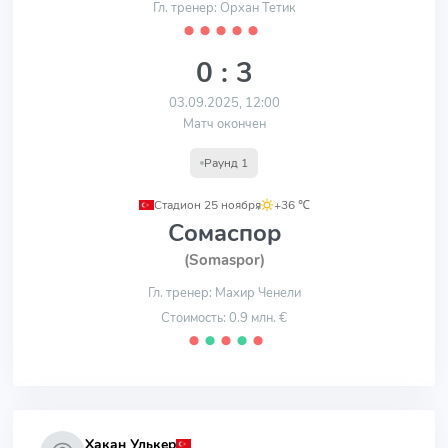
Гл. тренер: Орхан Тетик
⬤
⬤
⬤
⬤
⬤
0 : 3
03.09.2025, 12:00
Матч окончен
Раунд 1
Стадион 25 ноября
,
+36 ℃
Сомаспор
(Somaspor)
Гл. тренер: Махир Ченели
Стоимость: 0.9 млн. €
⬤
⬤
⬤
⬤
⬤
Хакан Улькер