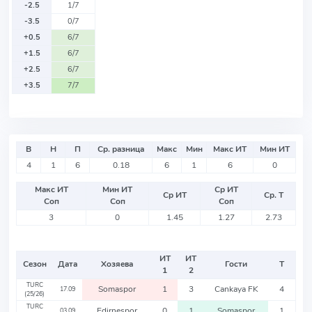
-2.5
1/7
-3.5
0/7
+0.5
6/7
+1.5
6/7
+2.5
6/7
+3.5
7/7
В
Н
П
Ср. разница
Макс
Мин
Макс ИТ
Мин ИТ
4
1
6
0.18
6
1
6
0
Макс ИТ
Мин ИТ
Ср ИТ
Ср ИТ
Ср. Т
Соп
Соп
Соп
3
0
1.45
1.27
2.73
ИТ
ИТ
Сезон
Дата
Хозяева
Гости
Т
1
2
TURC
Somaspor
1
3
Cankaya FK
4
17.09
(25/26)
TURC
Edirnespor
0
1
Somaspor
1
03.09