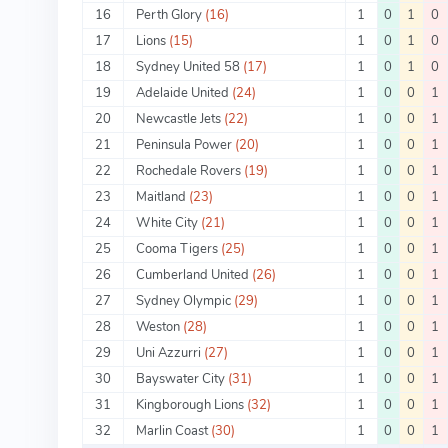
16
Perth Glory
(16)
1
0
1
0
17
Lions
(15)
1
0
1
0
18
Sydney United 58
(17)
1
0
1
0
19
Adelaide United
(24)
1
0
0
1
20
Newcastle Jets
(22)
1
0
0
1
21
Peninsula Power
(20)
1
0
0
1
22
Rochedale Rovers
(19)
1
0
0
1
23
Maitland
(23)
1
0
0
1
24
White City
(21)
1
0
0
1
25
Cooma Tigers
(25)
1
0
0
1
26
Cumberland United
(26)
1
0
0
1
27
Sydney Olympic
(29)
1
0
0
1
28
Weston
(28)
1
0
0
1
29
Uni Azzurri
(27)
1
0
0
1
30
Bayswater City
(31)
1
0
0
1
31
Kingborough Lions
(32)
1
0
0
1
32
Marlin Coast
(30)
1
0
0
1