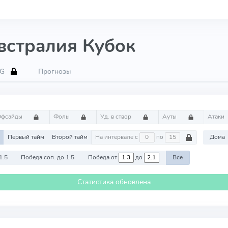
встралия Кубок
xG
Прогнозы
Офсайды
Фолы
Уд. в створ
Ауты
Атаки
ч
Первый тайм
Второй тайм
На интервале с
по
Дома
1.5
Победа соп. до 1.5
Победа от
до
Все
Статистика обновлена