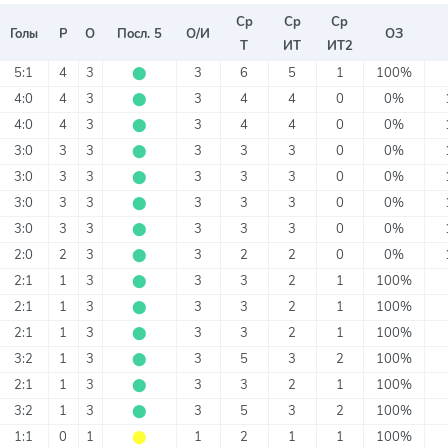
Ср
Ср
Ср
Голы
Р
О
Посл. 5
О/И
ОЗ
Т
ИТ
ИТ2
5:1
4
3
⬤
3
6
5
1
100%
4:0
4
3
⬤
3
4
4
0
0%
4:0
4
3
⬤
3
4
4
0
0%
3:0
3
3
⬤
3
3
3
0
0%
3:0
3
3
⬤
3
3
3
0
0%
3:0
3
3
⬤
3
3
3
0
0%
3:0
3
3
⬤
3
3
3
0
0%
2:0
2
3
⬤
3
2
2
0
0%
2:1
1
3
⬤
3
3
2
1
100%
2:1
1
3
⬤
3
3
2
1
100%
2:1
1
3
⬤
3
3
2
1
100%
3:2
1
3
⬤
3
5
3
2
100%
2:1
1
3
⬤
3
3
2
1
100%
3:2
1
3
⬤
3
5
3
2
100%
1:1
0
1
⬤
1
2
1
1
100%