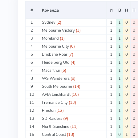
#
Команда
И
В
Н
П
1
Sydney
(2)
1
1
0
0
2
Melbourne Victory
(3)
1
1
0
0
3
Moreland
(1)
1
1
0
0
4
Melbourne City
(6)
1
1
0
0
5
Brisbane Roar
(7)
1
1
0
0
6
Heidelberg Utd
(4)
1
1
0
0
7
Macarthur
(5)
1
1
0
0
8
WS Wanderers
(8)
1
1
0
0
9
South Melbourne
(14)
1
1
0
0
10
APIA Leichhardt
(10)
1
1
0
0
11
Fremantle City
(13)
1
1
0
0
12
Preston
(12)
1
1
0
0
13
SD Raiders
(9)
1
1
0
0
14
North Sunshine
(11)
1
1
0
0
15
Central Coast
(18)
1
0
1
0