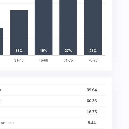
в
39.64
й
60.36
16.75
 хозяев
9.44