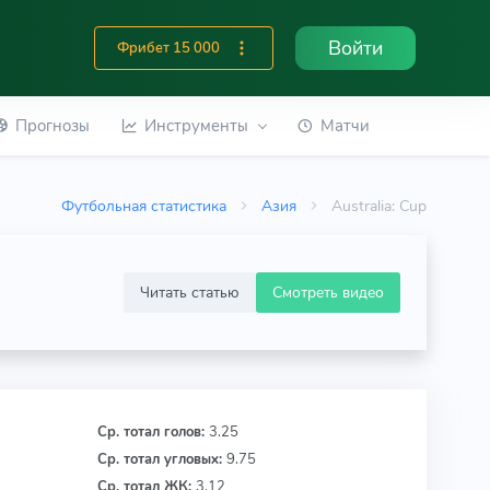
Войти
Фрибет 15 000
Прогнозы
Инструменты
Матчи
Футбольная статистика
Азия
Australia: Cup
Читать статью
Смотреть видео
Ср. тотал голов:
3.25
Ср. тотал угловых:
9.75
Ср. тотал ЖК:
3.12