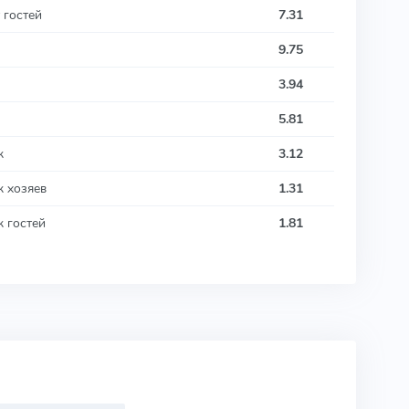
 гостей
7.31
9.75
3.94
5.81
к
3.12
к хозяев
1.31
к гостей
1.81