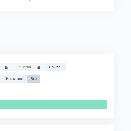
Оп. атаки
Другое
На выезде
Все