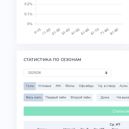
СТАТИСТИКА ПО СЕЗОНАМ
Голы
Угловые
ЖК
Фолы
Офсайды
Уд. в створ
Ауты
Весь матч
Первый тайм
Второй тайм
Дома
На вые
Статист
Ср. ИТ