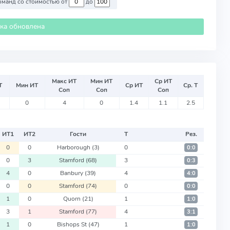
Против команд со стоимостью от
до
ика обновлена
Макс ИТ
Мин ИТ
Ср ИТ
Т
Мин ИТ
Ср ИТ
Ср. Т
Соп
Соп
Соп
0
4
0
1.4
1.1
2.5
ИТ
1
ИТ
2
Гости
Т
Рез.
0
0
Harborough
(3)
0
0:0
0
3
Stamford
(68)
3
0:3
4
0
Banbury
(39)
4
4:0
0
0
Stamford
(74)
0
0:0
1
0
Quorn
(21)
1
1:0
3
1
Stamford
(77)
4
3:1
1
0
Bishops St
(47)
1
1:0