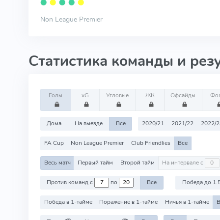
⬤
⬤
⬤
⬤
⬤
Non League Premier
Статистика команды и рез
Голы
xG
Угловые
ЖК
Офсайды
Фо
Дома
На выезде
Все
2020/21
2021/22
2022/2
FA Cup
Non League Premier
Club Friendlies
Все
Весь матч
Первый тайм
Второй тайм
На интервале с
Против команд с
по
Все
Победа до 1.
Победа в 1-тайме
Поражение в 1-тайме
Ничья в 1-тайме
В