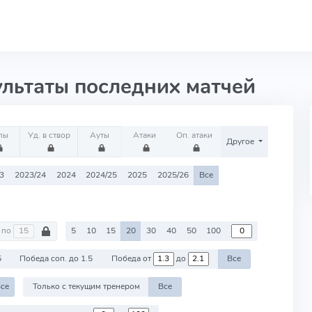
ультаты последних матчей
лы
Уд. в створ
Ауты
Атаки
Оп. атаки
Другое
3
2023/24
2024
2024/25
2025
2025/26
Все
по
5
10
15
20
30
40
50
100
5
Победа соп. до 1.5
Победа от
до
Все
се
Только с текущим тренером
Все