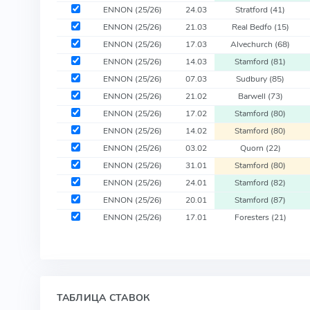
ENNON
(25/26)
24.03
Stratford
(41)
ENNON
(25/26)
21.03
Real Bedfo
(15)
ENNON
(25/26)
17.03
Alvechurch
(68)
ENNON
(25/26)
14.03
Stamford
(81)
ENNON
(25/26)
07.03
Sudbury
(85)
ENNON
(25/26)
21.02
Barwell
(73)
ENNON
(25/26)
17.02
Stamford
(80)
ENNON
(25/26)
14.02
Stamford
(80)
ENNON
(25/26)
03.02
Quorn
(22)
ENNON
(25/26)
31.01
Stamford
(80)
ENNON
(25/26)
24.01
Stamford
(82)
ENNON
(25/26)
20.01
Stamford
(87)
ENNON
(25/26)
17.01
Foresters
(21)
ТАБЛИЦА СТАВОК