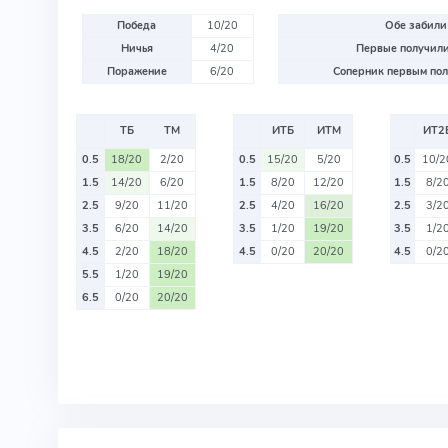
Победа
10/20
Обе забили
Ничья
4/20
Первые получили
Поражение
6/20
Соперник первым пол
ТБ
ТМ
ИТБ
ИТМ
ИТ2
0.5
18/20
2/20
0.5
15/20
5/20
0.5
10/2
1.5
14/20
6/20
1.5
8/20
12/20
1.5
8/2
2.5
9/20
11/20
2.5
4/20
16/20
2.5
3/2
3.5
6/20
14/20
3.5
1/20
19/20
3.5
1/2
4.5
2/20
18/20
4.5
0/20
20/20
4.5
0/2
5.5
1/20
19/20
6.5
0/20
20/20