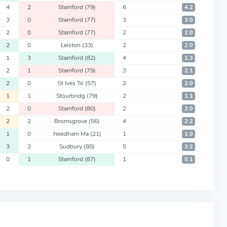
4
2
Stamford
(79)
6
4:2
3
0
Stamford
(77)
3
3:0
2
0
Stamford
(77)
2
2:0
2
0
Leiston
(33)
2
2:0
1
3
Stamford
(82)
4
1:3
2
1
Stamford
(79)
3
2:1
2
0
St Ives To
(57)
2
2:0
1
1
Stourbridg
(79)
2
1:1
2
0
Stamford
(80)
2
2:0
2
2
Bromsgrove
(56)
4
2:2
1
0
Needham Ma
(21)
1
1:0
3
2
Sudbury
(80)
5
3:2
0
1
Stamford
(87)
1
0:1