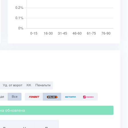
Уд. от ворот
КК
Пенальти
зде
Все
ика обновлена