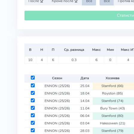
После 🏆
Кроме после 🏆
Все
Все
Статист
В
Н
П
Ср. разница
Макс
Мин
Макс И
10
4
6
0.3
6
0
4
Сезон
Дата
Хозяева
ENNON
(25/26)
25.04
Stamford
(66)
ENNON
(25/26)
18.04
Royston
(85)
ENNON
(25/26)
14.04
Stamford
(74)
ENNON
(25/26)
11.04
Bury Town
(43)
ENNON
(25/26)
06.04
Stamford
(80)
ENNON
(25/26)
03.04
Halesowen
(21)
ENNON
(25/26)
28.03
Stamford
(79)