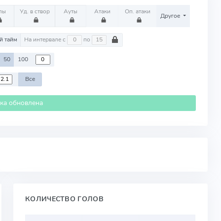
лы
Уд. в створ
Ауты
Атаки
Оп. атаки
Другое
й тайм
На интервале с
по
50
100
Все
ика обновлена
КОЛИЧЕСТВО ГОЛОВ