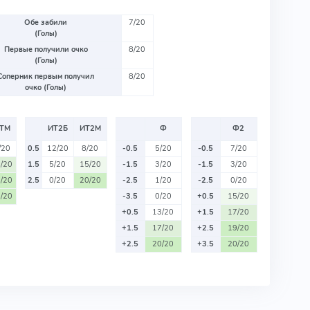
Обе забили
7/20
(Голы)
Первые получили очко
8/20
(Голы)
Соперник первым получил
8/20
очко (Голы)
ТМ
ИТ2Б
ИТ2М
Ф
Ф2
/20
0.5
12/20
8/20
-0.5
5/20
-0.5
7/20
/20
1.5
5/20
15/20
-1.5
3/20
-1.5
3/20
/20
2.5
0/20
20/20
-2.5
1/20
-2.5
0/20
/20
-3.5
0/20
+0.5
15/20
+0.5
13/20
+1.5
17/20
+1.5
17/20
+2.5
19/20
+2.5
20/20
+3.5
20/20