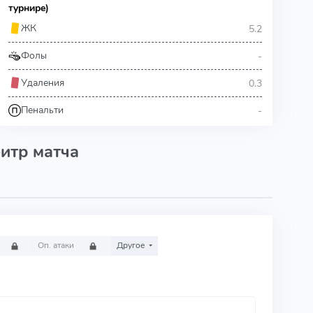
турнире)
5.2
ЖК
-
Фолы
0.3
Удаления
-
Пенальти
итр матча
Оп. атаки
Другое