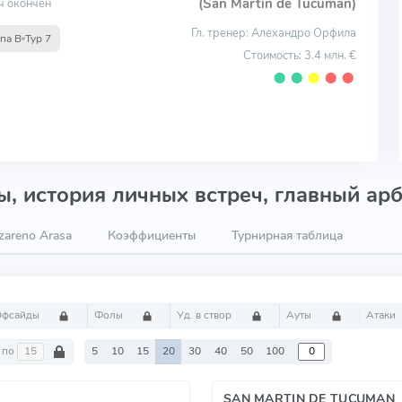
(San Martin de Tucuman)
ч окончен
Гл. тренер: Алехандро Орфила
па B
Тур 7
Стоимость: 3.4 млн. €
⬤
⬤
⬤
⬤
⬤
, история личных встреч, главный арб
areno Arasa
Коэффициенты
Турнирная таблица
Офсайды
Фолы
Уд. в створ
Ауты
Атаки
по
5
10
15
20
30
40
50
100
SAN MARTIN DE TUCUMAN