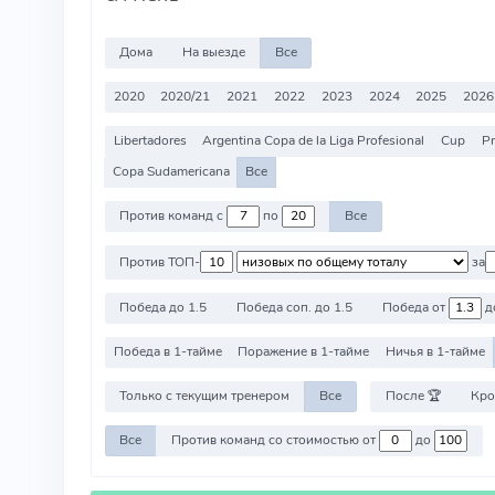
Дома
На выезде
Все
2020
2020/21
2021
2022
2023
2024
2025
2026
Libertadores
Argentina Copa de la Liga Profesional
Cup
Pr
Copa Sudamericana
Все
Против команд с
по
Все
Против ТОП-
за
Победа до 1.5
Победа соп. до 1.5
Победа от
д
Победа в 1-тайме
Поражение в 1-тайме
Ничья в 1-тайме
Только с текущим тренером
Все
После 🏆
Кро
Все
Против команд со стоимостью от
до