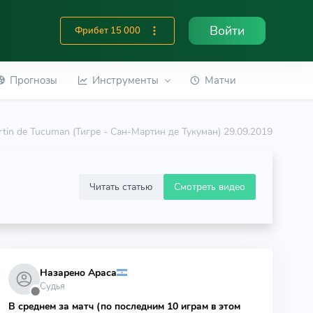
Войти
Фрибет 15 000
Прогнозы
Инструменты
Матчи
rtin de Tucuman (Тигре - Сан-Мартин де Тукуман) 29.09.2019
Читать статью
Смотреть видео
Назарено Араса
Судья
⬤
В среднем за матч (по последним 10 играм в этом