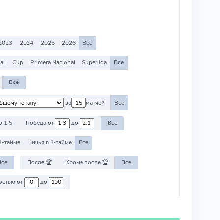
2023
2024
2025
2026
Все
al
Cup
Primera Nacional
Superliga
Все
Все
за
матчей
Все
о 1.5
Победа от
до
Все
1-тайме
Ничья в 1-тайме
Все
Все
После 🏆
Кроме после 🏆
Все
Против команд со стоимостью от
до