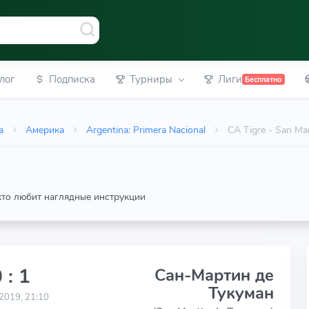
лог
Подписка
Турниры
Лиги
Бесплатно
а
Америка
Argentina: Primera Nacional
CA Tigre - San Ma
 кто любит наглядные инструкции
 : 1
Сан-Мартин де
Тукуман
2019, 21:10