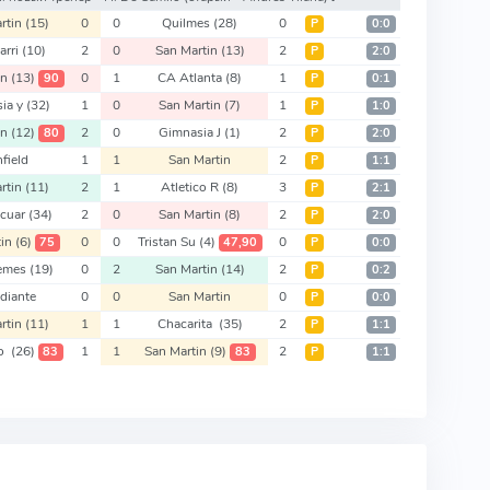
rtin
(15)
0
0
Quilmes
(28)
0
Р
0:0
arri
(10)
2
0
San Martin
(13)
2
Р
2:0
in
(13)
0
1
CA Atlanta
(8)
1
90
Р
0:1
ia y
(32)
1
0
San Martin
(7)
1
Р
1:0
in
(12)
2
0
Gimnasia J
(1)
2
80
Р
2:0
field
1
1
San Martin
2
Р
1:1
rtin
(11)
2
1
Atletico R
(8)
3
Р
2:1
ecuar
(34)
2
0
San Martin
(8)
2
Р
2:0
tin
(6)
0
0
Tristan Su
(4)
0
75
47,90
Р
0:0
emes
(19)
0
2
San Martin
(14)
2
Р
0:2
diante
0
0
San Martin
0
Р
0:0
rtin
(11)
1
1
Chacarita
(35)
2
Р
1:1
vo
(26)
1
1
San Martin
(9)
2
83
83
Р
1:1