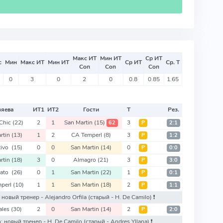
Макс ИТ
Мин ИТ
Ср ИТ
с
Мин
Макс ИТ
Мин ИТ
Ср ИТ
Ср. Т
Соп
Соп
Соп
0
3
0
2
0
0.8
0.85
1.65
зяева
ИТ
1
ИТ
2
Гости
Т
Рез.
Chic
(22)
2
1
San Martin
(15)
3
62
Р
2:1
rtin
(13)
1
2
CA Temperl
(8)
3
Р
1:2
tivo
(15)
0
0
San Martin
(14)
0
Р
0:0
rtin
(18)
3
0
Almagro
(21)
3
Р
3:0
nato
(26)
0
1
San Martin
(22)
1
Р
0:1
perl
(10)
1
1
San Martin
(18)
2
Р
1:1
: новый тренер - Alejandro Orfila
(старый - H. De Camilo)
❗️
ales
(30)
2
0
San Martin
(14)
2
Р
2:0
n: новый тренер - H. De Camilo
(старый - Andres Yllana)
❗️