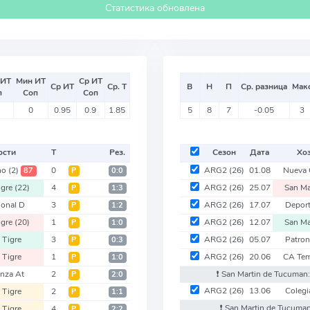
Статистика обновлена
 ИТ
Мин ИТ
Ср ИТ
Ср ИТ
Ср. Т
В
Н
П
Ср. разница
Мак
п
Соп
Соп
0
0.95
0.9
1.85
5
8
7
-0.05
3
ости
Т
Рез.
Сезон
Дата
Хо
no
(2)
0
ARG2
(26)
01.08
Nueva 
87
Р
0:0
igre
(22)
4
ARG2
(26)
25.07
San Ma
Р
1:3
ional D
3
ARG2
(26)
17.07
Depor
Р
1:2
igre
(20)
1
ARG2
(26)
12.07
San Ma
Р
1:0
 Tigre
3
ARG2
(26)
05.07
Patro
Р
0:3
 Tigre
1
ARG2
(26)
20.06
CA Tem
Р
1:0
anza At
2
❗️ San Martin de Tucuman
Р
2:0
ARG2
(26)
13.06
Colegi
 Tigre
2
Р
1:1
❗️ San Martin de Tucuma
 Tigre
4
Р
2:2