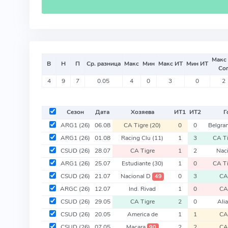
Макс
В
Н
П
Ср. разница
Макс
Мин
Макс ИТ
Мин ИТ
Со
4
9
7
0.05
4
0
3
0
2
Сезон
Дата
Хозяева
ИТ
1
ИТ
2
Г
ARG1
(26)
06.08
CA Tigre
(20)
0
0
Belgra
ARG1
(26)
01.08
Racing Clu
(11)
1
3
CA T
CSUD
(26)
28.07
CA Tigre
1
2
Nac
ARG1
(26)
25.07
Estudiante
(30)
1
0
CA T
CSUD
(26)
21.07
Nacional D
0
3
CA
49
ARGC
(26)
12.07
Ind. Rivad
1
0
CA
CSUD
(26)
29.05
CA Tigre
2
0
Ali
CSUD
(26)
20.05
America de
1
1
CA
CSUD
(26)
07.05
Macara
2
2
CA
90