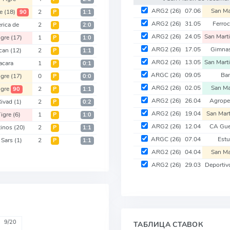
ARG2
(26)
07.06
San Ma
re
(18)
2
90
Р
1:1
ARG2
(26)
31.05
Ferroc
rica de
2
Р
2:0
ARG2
(26)
24.05
San Mart
igre
(17)
1
Р
1:0
ARG2
(26)
17.05
Gimnas
can
(12)
2
Р
1:1
ARG2
(26)
13.05
San Mart
acara
1
Р
0:1
ARGC
(26)
09.05
Ban
igre
(17)
0
Р
0:0
ARG2
(26)
02.05
San Ma
gre
2
90
Р
1:1
ARG2
(26)
26.04
Agrop
Rivad
(1)
2
Р
0:2
ARG2
(26)
19.04
San Mar
igre
(6)
1
Р
1:0
ARG2
(26)
12.04
CA Gu
tinos
(20)
2
Р
1:1
ARGC
(26)
07.04
Estu
 Sars
(1)
2
Р
1:1
ARG2
(26)
04.04
San Ma
ARG2
(26)
29.03
Deporti
9/20
ТАБЛИЦА СТАВОК