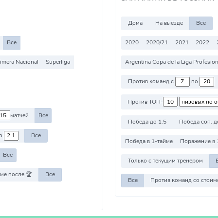
Дома
На выезде
Все
Все
2020
2020/21
2021
2022
imera Nacional
Superliga
Argentina Copa de la Liga Profesion
Против команд с
по
Против ТОП-
матчей
Все
Победа до 1.5
Победа соп. д
о
Все
Победа в 1-тайме
Поражение в 
Все
Только с текущим тренером
ме после 🏆
Все
Все