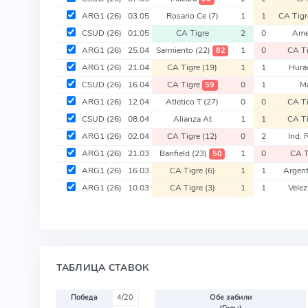
ARG1
(26)
03.05
Rosario Ce
(7)
1
1
CA Tig
CSUD
(26)
01.05
CA Tigre
2
0
Ame
ARG1
(26)
25.04
Sarmiento
(22)
1
0
CA T
82
ARG1
(26)
21.04
CA Tigre
(19)
1
1
Hura
CSUD
(26)
16.04
CA Tigre
0
1
M
59
ARG1
(26)
12.04
Atletico T
(27)
0
0
CA T
CSUD
(26)
08.04
Alianza At
1
1
CA Ti
ARG1
(26)
02.04
CA Tigre
(12)
0
2
Ind. 
ARG1
(26)
21.03
Banfield
(23)
1
0
CA T
50
ARG1
(26)
16.03
CA Tigre
(6)
1
1
Argen
ARG1
(26)
10.03
CA Tigre
(3)
1
1
Velez
ТАБЛИЦА СТАВОК
Победа
4/20
Обе забили