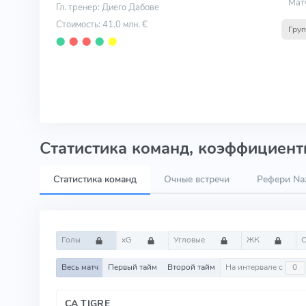
Мат
Гл. тренер: Диего Дабове
Стоимость: 41.0 млн. €
Груп
⬤
⬤
⬤
⬤
⬤
Статистика команд, коэффициенты
Статистика команд
Очные встречи
Рефери Naz
Голы
xG
Угловые
ЖК
Весь матч
Первый тайм
Второй тайм
На интервале с
CA TIGRE