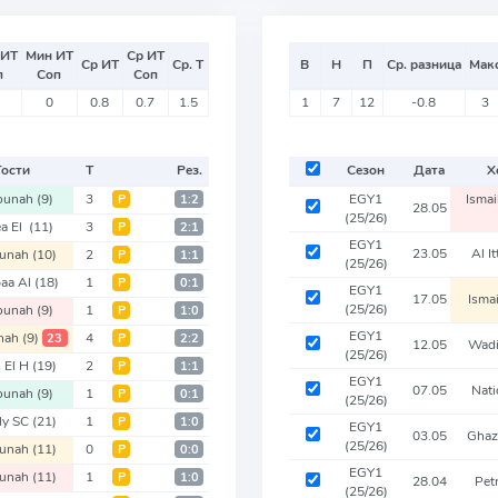
 ИТ
Мин ИТ
Ср ИТ
Ср ИТ
Ср. Т
В
Н
П
Ср. разница
Мак
п
Соп
Соп
0
0.8
0.7
1.5
1
7
12
-0.8
3
Гости
Т
Рез.
Сезон
Дата
Х
ounah
(9)
3
EGY1
Isma
Р
1:2
28.05
(25/26)
ea El
(11)
3
Р
2:1
EGY1
23.05
Al I
ounah
(10)
2
Р
1:1
(25/26)
aa Al
(18)
1
Р
0:1
EGY1
17.05
Isma
(25/26)
ounah
(9)
1
Р
1:0
EGY1
nah
(9)
4
23
Р
2:2
12.05
Wadi
(25/26)
 El H
(19)
2
Р
1:1
EGY1
07.05
Nati
ounah
(9)
1
Р
0:1
(25/26)
ly SC
(21)
1
Р
1:0
EGY1
03.05
Ghaz
(25/26)
ounah
(11)
0
Р
0:0
EGY1
ounah
(11)
1
Р
1:0
28.04
Pet
(25/26)