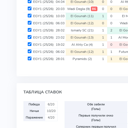
EGY1
(25/26)
04.04
El Gounah
(10)
0
0
Al It
EGY1
(25/26)
20.03
Wadi Degla
(9)
0
0
El G
86
EGY1
(25/26)
10.03
El Gounah
(11)
1
0
El 
EGY1
(25/26)
06.03
El Gounah
(12)
0
0
Wadi
EGY1
(25/26)
28.02
Ismaily SC
(21)
1
2
El G
EGY1
(25/26)
23.02
El Gounah
(13)
1
1
Al Mo
EGY1
(25/26)
19.02
Al Ahly Ca
(4)
1
0
El G
EGY1
(25/26)
06.02
El Gounah
(12)
1
1
Futur
EGY1
(25/26)
28.01
Pyramids
(2)
1
1
El G
ТАБЛИЦА СТАВОК
Победа
6/20
Обе забили
(Голы)
Ничья
10/20
Первые получили очко
Поражение
4/20
(Голы)
Соперник первым получил