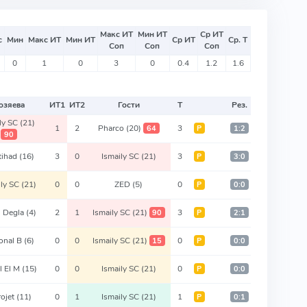
Макс ИТ
Мин ИТ
Ср ИТ
с
Мин
Макс ИТ
Мин ИТ
Ср ИТ
Ср. Т
Соп
Соп
Соп
0
1
0
3
0
0.4
1.2
1.6
озяева
ИТ
1
ИТ
2
Гости
Т
Рез.
ily SC
(21)
1
2
Pharco
(20)
3
64
Р
1:2
90
ttihad
(16)
3
0
Ismaily SC
(21)
3
Р
3:0
ily SC
(21)
0
0
ZED
(5)
0
Р
0:0
 Degla
(4)
2
1
Ismaily SC
(21)
3
90
Р
2:1
onal B
(6)
0
0
Ismaily SC
(21)
0
15
Р
0:0
l El M
(15)
0
0
Ismaily SC
(21)
0
Р
0:0
rojet
(11)
0
1
Ismaily SC
(21)
1
Р
0:1