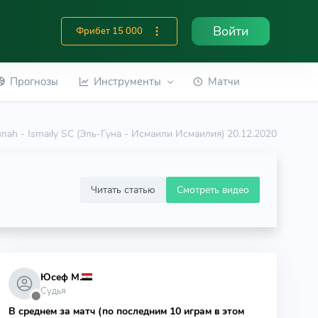
Войти
Фрибет 15 000
Прогнозы
Инструменты
Матчи
unah - Ismaily SC (Эль-Гуна - Исмаили Исмаилия) 20.12.2020
Читать статью
Смотреть видео
Юсеф М.
Судья
⬤
В среднем за матч (по последним 10 играм в этом