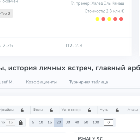
ч окончен
Гл. тренер: Халед Эль Камаш
Стоимость: 2.3 млн. €
Тур 3
⬤
⬤
⬤
⬤
⬤
:
2.75
П2:
2.3
, история личных встреч, главный арб
sef M.
Коэффициенты
Турнирная таблица
Офсайды
Фолы
Уд. в створ
Ауты
Атаки
по
5
10
15
20
30
40
50
100
ISMAILY SC