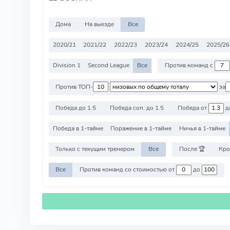
Дома
На выезде
Все
2020/21
2021/22
2022/23
2023/24
2024/25
2025/26
Division 1
Second League
Все
Против команд с
Против ТОП-
за
Победа до 1.5
Победа соп. до 1.5
Победа от
д
Победа в 1-тайме
Поражение в 1-тайме
Ничья в 1-тайме
Только с текущим тренером
Все
После 🏆
Кро
Все
Против команд со стоимостью от
до