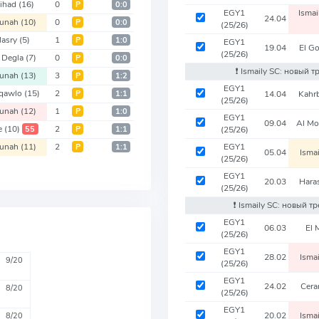
tihad
(16)
0
Р
0:0
EGY1
Isma
24.04
ounah
(10)
0
Р
0:0
(25/26)
Masry
(5)
1
Р
1:0
EGY1
19.04
El G
(25/26)
 Degla
(7)
0
Р
0:0
❗️ Ismaily SC: новый 
ounah
(13)
3
Р
1:2
EGY1
qawlo
(15)
2
Р
1:1
14.04
Kahr
(25/26)
ounah
(12)
1
Р
1:0
EGY1
09.04
Al M
e
(10)
2
55
Р
1:1
(25/26)
ounah
(11)
2
EGY1
Р
1:1
05.04
Isma
(25/26)
EGY1
20.03
Hara
(25/26)
❗️ Ismaily SC: новый 
EGY1
06.03
El 
(25/26)
EGY1
28.02
Isma
9/20
(25/26)
EGY1
24.02
Cera
8/20
(25/26)
EGY1
20.02
Isma
8/20