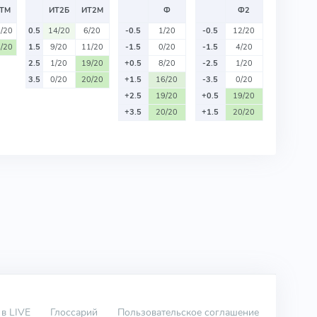
ТМ
ИТ2Б
ИТ2М
Ф
Ф2
/20
0.5
14/20
6/20
-0.5
1/20
-0.5
12/20
/20
1.5
9/20
11/20
-1.5
0/20
-1.5
4/20
2.5
1/20
19/20
+0.5
8/20
-2.5
1/20
3.5
0/20
20/20
+1.5
16/20
-3.5
0/20
+2.5
19/20
+0.5
19/20
+3.5
20/20
+1.5
20/20
 в LIVE
Глоссарий
Пользовательское соглашение