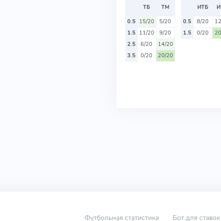
ТБ
ТМ
ИТБ
И
0.5
15/20
5/20
0.5
8/20
12
1.5
11/20
9/20
1.5
0/20
20
2.5
6/20
14/20
3.5
0/20
20/20
Футбольная статистика
Бот для ставок