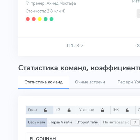
Мат
Гл. тренер: Ахмед Мостафа
Стоимость: 2.8 млн. €
⬤
⬤
⬤
⬤
⬤
П1:
3.2
Х
Статистика команд, коэффициенты
Статистика команд
Очные встречи
Рефери You
Голы
xG
Угловые
ЖК
Весь матч
Первый тайм
Второй тайм
На интервале с
EL GOUNAH