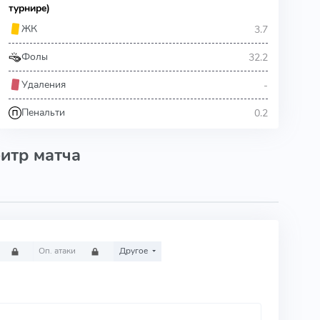
турнире)
3.7
ЖК
32.2
Фолы
-
Удаления
0.2
Пенальти
итр матча
Оп. атаки
Другое