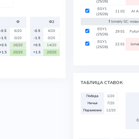
(25/26)
EGY1
11.02
Al A
(25/26)
❗️ Ismaily SC: нов
Ф
Ф2
EGY1
-0.5
6/20
-0.5
4/20
29.01
Futu
(25/26)
-1.5
0/20
-1.5
0/20
EGY1
22.01
Isma
+0.5
16/20
+0.5
14/20
(25/26)
+1.5
20/20
+1.5
20/20
ТАБЛИЦА СТАВОК
Победа
1/20
Ничья
7/20
Поражение
12/20
С