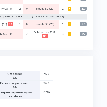
hly Ca
(4)
2
0
Ismaily SC
(21)
2
Р
2:0
ый тренер - Tarek El Ashri
(старый - Miloud Hamdi)
❗️
re
(13)
1
0
Ismaily SC
(20)
1
90
Р
1:0
Al Moqawlo
(19)
ily SC
(20)
1
2
3
Р
1:2
80
Обе забили
7/20
(Голы)
Первые получили очко
3/20
(Голы)
оперник первым получил
12/20
очко (Голы)