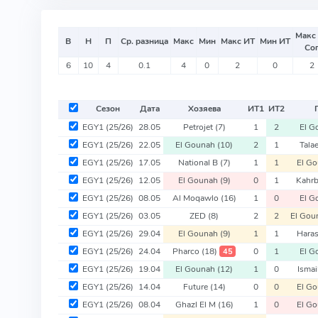
Макс
В
Н
П
Ср. разница
Макс
Мин
Макс ИТ
Мин ИТ
Со
6
10
4
0.1
4
0
2
0
2
Сезон
Дата
Хозяева
ИТ
1
ИТ
2
EGY1
(25/26)
28.05
Petrojet
(7)
1
2
El G
EGY1
(25/26)
22.05
El Gounah
(10)
2
1
Tala
EGY1
(25/26)
17.05
National B
(7)
1
1
El G
EGY1
(25/26)
12.05
El Gounah
(9)
0
1
Kahrb
EGY1
(25/26)
08.05
Al Moqawlo
(16)
1
0
El G
EGY1
(25/26)
03.05
ZED
(8)
2
2
El Gou
EGY1
(25/26)
29.04
El Gounah
(9)
1
1
Haras
EGY1
(25/26)
24.04
Pharco
(18)
0
1
El G
45
EGY1
(25/26)
19.04
El Gounah
(12)
1
0
Ismai
EGY1
(25/26)
14.04
Future
(14)
0
0
El G
EGY1
(25/26)
08.04
Ghazl El M
(16)
1
0
El G