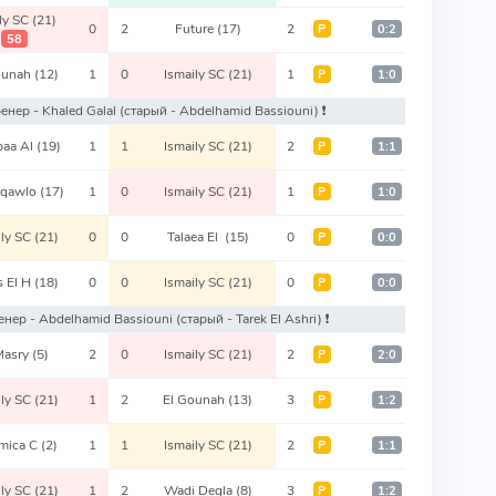
ily SC
(21)
0
2
Future
(17)
2
Р
0:2
58
ounah
(12)
1
0
Ismaily SC
(21)
1
Р
1:0
тренер - Khaled Galal
(старый - Abdelhamid Bassiouni)
❗️
baa Al
(19)
1
1
Ismaily SC
(21)
2
Р
1:1
oqawlo
(17)
1
0
Ismaily SC
(21)
1
Р
1:0
ily SC
(21)
0
0
Talaea El
(15)
0
Р
0:0
s El H
(18)
0
0
Ismaily SC
(21)
0
Р
0:0
тренер - Abdelhamid Bassiouni
(старый - Tarek El Ashri)
❗️
Masry
(5)
2
0
Ismaily SC
(21)
2
Р
2:0
ily SC
(21)
1
2
El Gounah
(13)
3
Р
1:2
mica C
(2)
1
1
Ismaily SC
(21)
2
Р
1:1
ily SC
(21)
1
2
Wadi Degla
(8)
3
Р
1:2