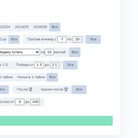
023/24
2024/25
2025/26
Все
 Cup
Все
Против команд с
по
Все
за
матчей
Все
о 1.5
Победа от
до
Все
1-тайме
Ничья в 1-тайме
Все
Все
После 🏆
Кроме после 🏆
Все
Против команд со стоимостью от
до